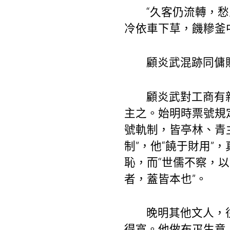
“久客仍流轉，
冷依車下草，饑糝釜
顧炎武混跡同傭
顧炎武對工商有
主之。始明時票號規
號軌制，皆亭林、青
制”，他“饒于財用
恥，而“世儒不察，
者，蓋皆本也”。
晚明其他文人，
得寬。他做布疋生意