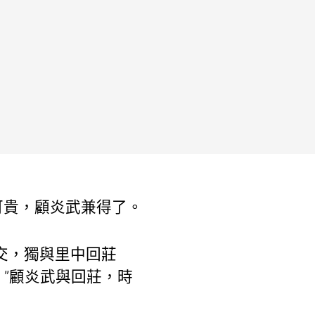
可貴，顧炎武兼得了。
交，獨與里中回莊
”顧炎武與回莊，時