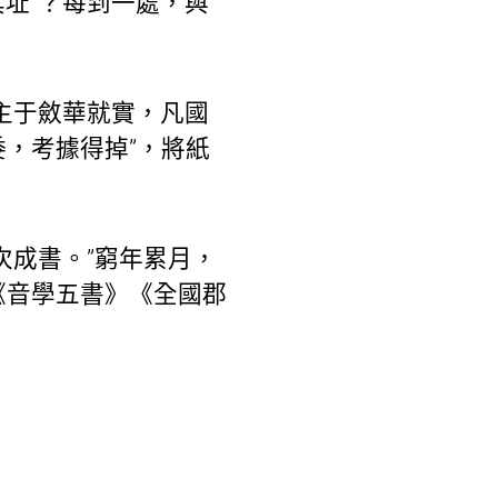
其址”？每到一處，與
主于斂華就實，凡國
，考據得掉”，將紙
次成書。”窮年累月，
《音學五書》《全國郡
。