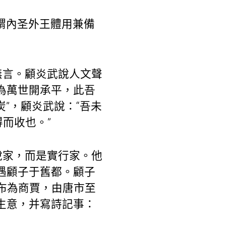
謂內圣外王體用兼備
無言。顧炎武說人文聲
為萬世開承平，此吾
炭”，顧炎武說：“吾未
而收也。”
說家，而是實行家。他
遇顧子于舊都。顧子
抱布為商賈，由唐市至
生意，并寫詩記事：