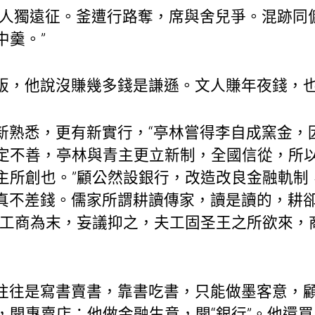
愁人獨遠征。釜遭行路奪，席與舍兒爭。混跡同
中羹。”
販，他說沒賺幾多錢是謙遜。文人賺年夜錢，
新熟悉，更有新實行，“亭林嘗得李自成窯金，
定不善，亭林與青主更立新制，全國信從，所
主所創也。”顧公然設銀行，改造改良金融軌制
”，真不差錢。儒家所謂耕讀傳家，讀是讀的，耕
以工商為末，妄議抑之，夫工固圣王之所欲來，
往往是寫書賣書，靠書吃書，只能做墨客意，
，開專賣店；他做金融生意，開“銀行”。他還