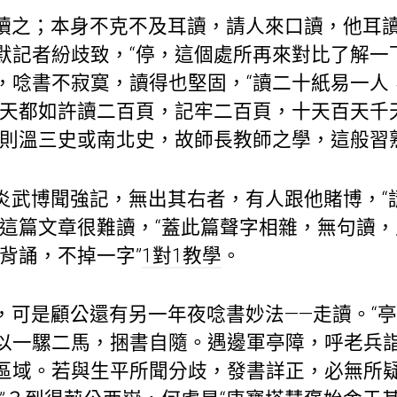
讀之；本身不克不及耳讀，請人來口讀，他耳
默記者紛歧致，“停，這個處所再來對比了解一
，唸書不寂寞，讀得也堅固，“讀二十紙易一人
天天都如許讀二百頁，記牢二百頁，十天百天千
，則溫三史或南北史，故師長教師之學，這般習
炎武博聞強記，無出其右者，有人跟他賭博，“
”這篇文章很難讀，“蓋此篇聲字相雜，無句讀，
背誦，不掉一字”
1對1教學
。
，可是顧公還有另一年夜唸書妙法——走讀。“
以一騾二馬，捆書自隨。遇邊軍亭障，呼老兵
區域。若與生平所聞分歧，發書詳正，必無所疑