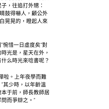
棍子，往追打外甥：
眼睛鼓得嚇人，顧公外
是白晃晃的，瞪起人來
“惋惜一日虛度矣”對
的時光是，星天在外，
有什么時光來唸書呢？
嘩啦。上年夜學而難
“其少時，以年齡溫
疏本于前，師長教師居
問而爭辯之。”