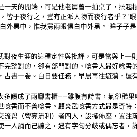
是一天的開端，可是他老舅曾一拍桌子，操起
者，皆于夜行之，豈有正派人物而夜行者乎？”
俱白外黑中，惟我舅兩眼俱白中外黑。”眸子子
武對夜生涯的這種定性與批評，可是當與上一則
不完整對的，卻有部門對的。唸書人最好唸書
，古書一卷。白日要任務，早晨再往遊蕩，還
太多讀成了兩腳書櫃——雖腹有詩書，氣卻稀里
世唸書而不善唸書。顧炎武唸書方式最是奇特：
交流
鬯（響亮流利）者四人，設擺佈座，置注
使一人誦而己聽之，遇有字句分歧或偶忘者，詳