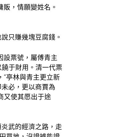
傭販，情願變姓名。
也說只賺幾塊豆腐錢。
因設票號，屬傅青主
以饒于財用。清一代票
，“亭林與青主更立新
卻未必，更以商賈為
商又使其愿出于途
顧炎武的經濟之路，走
買田買地，沒證據能證