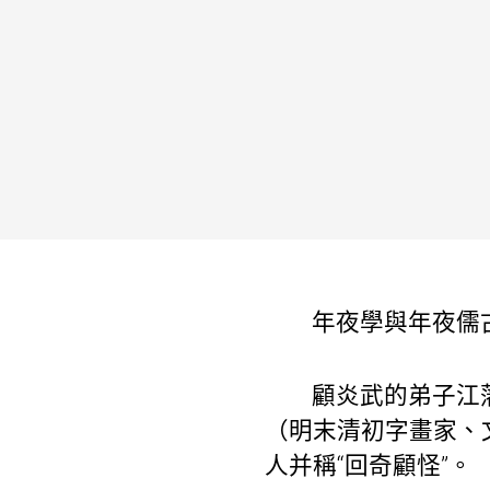
年夜學與年夜儒
顧炎武的弟子江
（明末清初字畫家、
人并稱“回奇顧怪”。