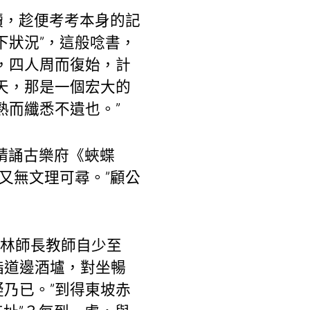
讀，趁便考考本身的記
下狀況”，這般唸書，
，四人周而復始，計
天，那是一個宏大的
熟而纖悉不遺也。”
請誦古樂府《蛺蝶
又無文理可尋。”顧公
亭林師長教師自少至
詣道邊酒壚，對坐暢
乃已。”到得東坡赤