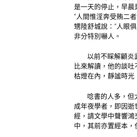
是一天的停止，早晨
“人間惟淫奔受賄二
甥陸舒城說：“人眼
非分特別嚇人。
以前不睬解顧炎
比來解讀，他的談吐
枯燈在內，靜謐時光
唸書的人多，但
成年夜學者，即因逝
經，請文學中聲響鴻
中，其前亦置經本，