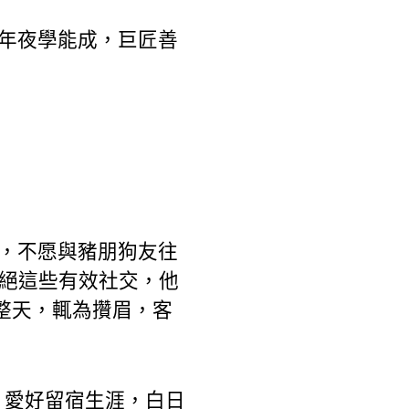
：年夜學能成，巨匠善
”，不愿與豬朋狗友往
謝絕這些有效社交，他
整天，輒為攢眉，客
，愛好留宿生涯，白日