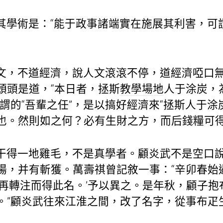
其學術是：“能于政事諸端實在施展其利害，可
文，不道經濟，說人文滾滾不停，道經濟啞口
頭頭是道，“本日者，拯斯
教學場地
人于涂炭，
謂的“吾輩之任”，是以搞好經濟來“拯斯人于涂
也。然則如之何？必有生財之方，而后錢糧可得
干得一地雞毛，不是真學者。顧炎武不是空口
場，并有斬獲。萬壽祺曾記敘一事：“辛卯春始
予再轉注而得此名。’予以異之。是年秋，顧子
。”顧炎武往來江淮之間，改了名字，從事布疋