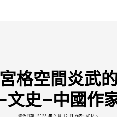
宮格空間炎武
–文史–中國作
發佈日期:
2025 年 3 月 12 日
作者:
ADMIN