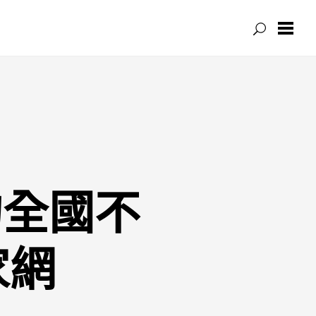
的全國不
家網