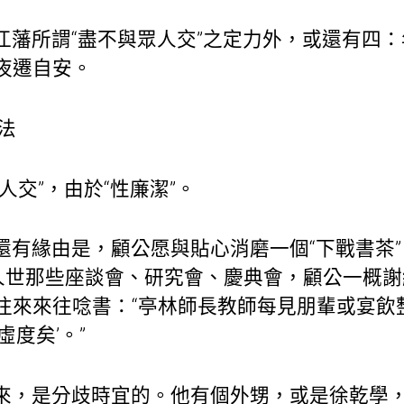
江藩所謂“盡不與眾人交”之定力外，或還有四
夜遷自安。
妙法
人交”，由於“性廉潔”。
還有緣由是，顧公愿與貼心消磨一個“下戰書茶
文人世那些座談會、研究會、慶典會，顧公一概
往來來往唸書：“亭林師長教師每見朋輩或宴飲
虛度矣’。”
來，是分歧時宜的。他有個外甥，或是徐乾學