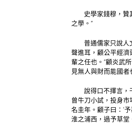
史學家錢穆，贊
之學。”
普通儒家只說人
聲進耳，顧公平經濟
輩之任也。”顧炎武所
見無人與財而能國者
說得口不擇言，
曾牛刀小試，投身市
名圭年。顧子曰：‘
淮之浦西，過予草堂