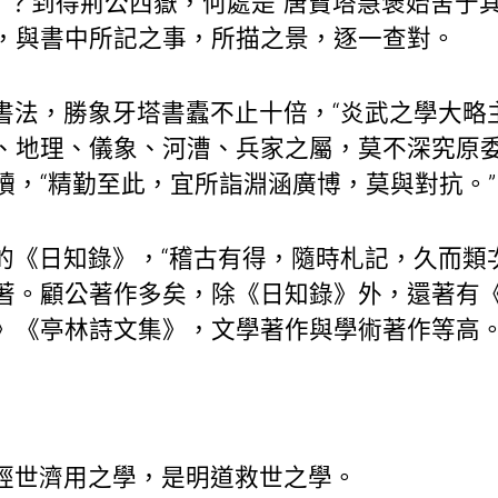
”？到得荊公西嶽，何處是“唐寶塔慧褒始舍于
，與書中所記之事，所描之景，逐一查對。
書法，勝象牙塔書蠹不止十倍，“炎武之學大略
、地理、儀象、河漕、兵家之屬，莫不深究原委
讀，“精勤至此，宜所詣淵涵廣博，莫與對抗。”
的《日知錄》，“稽古有得，隨時札記，久而類
著。顧公著作多矣，除《日知錄》外，還著有
》《亭林詩文集》，文學著作與學術著作等高
經世濟用之學，是明道救世之學。