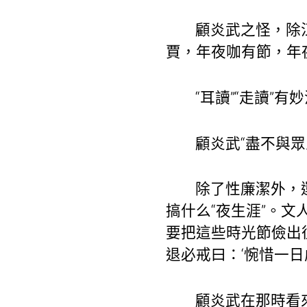
顧炎武之怪，除
賈，年夜咖有節，年
“耳讀”“走讀”有
顧炎武“盡不與眾
除了性廉潔外，
搞什么“夜生涯”。
要把這些時光節儉出
退必戒曰：‘惋惜一日
顧炎武在那時看