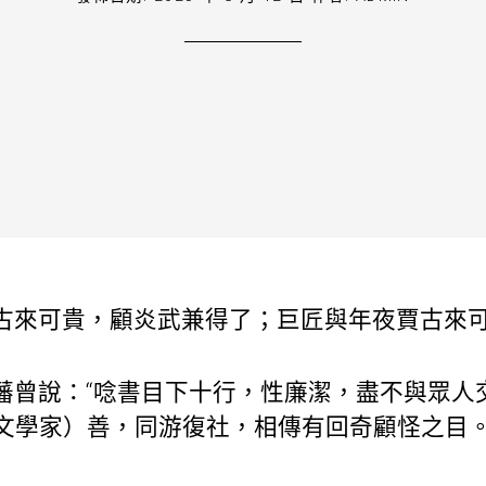
古來可貴，顧炎武兼得了；巨匠與年夜賈古來
藩曾說：“唸書目下十行，性廉潔，盡不與眾人
文學家）善，同游復社，相傳有回奇顧怪之目。