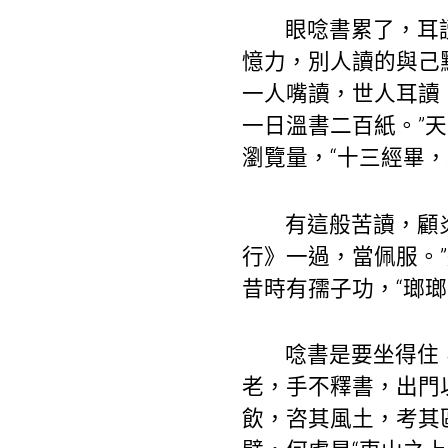
眼唸書累了，耳
憶力，別人讀的與己
一人嘴讀，世人耳讀
一日溫書二百紙。”
瀏覽量，“十三經畢
有這般苦讀，顧
行》一過，當佩服。
昔時有孺子功，“瑯瑯
唸書是要坐得住
老，手不釋書，出門
飲，咨其風土，考其