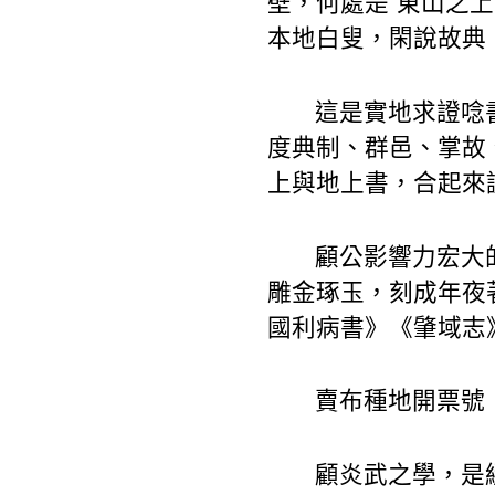
壁，何處是“東山之上
本地白叟，閑說故典
這是實地求證唸
度典制、群邑、掌故
上與地上書，合起來
顧公影響力宏大
雕金琢玉，刻成年夜
國利病書》《肇域志
賣布種地開票號
顧炎武之學，是