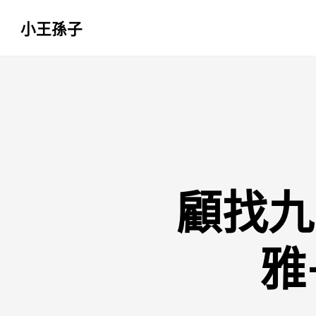
小王孫子
跳
至
主
要
內
容
顧找九
雅