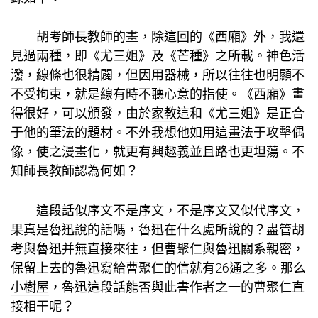
胡考師長教師的畫，除這回的《西廂》外，我還
見過兩種，即《尤三姐》及《芒種》之所載。神色活
潑，線條也很精闢，但因用器械，所以往往也明顯不
不受拘束，就是線有時不聽心意的指使。《西廂》畫
得很好，可以頒發，由於
家教
這和《尤三姐》是正合
于他的筆法的題材。不外我想他如用這畫法于攻擊偶
像，使之漫畫化，就更有興趣義並且路也更坦蕩。不
知師長教師認為何如？
這段話似序文不是序文，不是序文又似代序文，
果真是魯迅說的話嗎，魯迅在什么處所說的？盡管胡
考與魯迅并無直接來往，但曹聚仁與魯迅關系親密，
保留上去的魯迅寫給曹聚仁的信就有26通之多。那么
小樹屋
，魯迅這段話能否與此書作者之一的曹聚仁直
接相干呢？