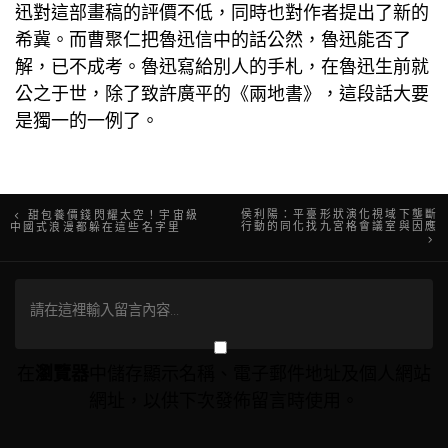
迅對這部畫稿的評價不低，同時也對作者提出了新的
希冀。而曹聚仁把魯迅信中的話公然，魯迅能否了
解，已不成考。魯迅寫給別人的手札，在魯迅生前就
公之于世，除了致許廣平的《兩地書》，這段話大要
是獨一的一例了。
文
侯利陽：平臺形狀演化視域下壟斷
甜包養價錢閃耀太空！宇宙級
行動的同化找九宮格會議室與因應
中國式浪漫都躲在這些名字里
章
導
覽
在
瀏覽器
中儲存顯示名稱、電子郵件地址及個人網站
網址，以供下次發佈留言時使用。