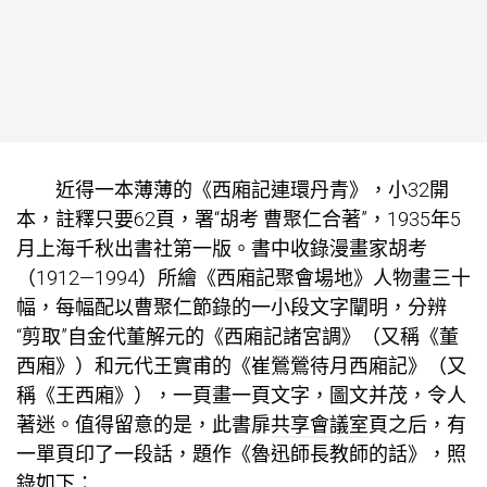
近得一本薄薄的《西廂記連環丹青》，小32開
本，註釋只要62頁，署“胡考 曹聚仁合著”，1935年5
月上海千秋出書社第一版。書中收錄漫畫家胡考
（1912—1994）所繪《西廂記
聚會場地
》人物畫三十
幅，每幅配以曹聚仁節錄的一小段文字闡明，分辨
“剪取”自金代董解元的《西廂記諸宮調》（又稱《董
西廂》）和元代王實甫的《崔鶯鶯待月西廂記》（又
稱《王西廂》），一頁畫一頁文字，圖文并茂，令人
著迷。值得留意的是，此書扉
共享會議室
頁之后，有
一單頁印了一段話，題作《魯迅師長教師的話》，照
錄如下：