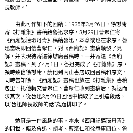
長教師。”
由此可作如下的回納：1935年3月26日，徐懋庸
寄《打雜集》書稿給魯迅求序，3月29日曹聚仁寄
《西廂記連環丹青》稿給魯迅，本意或也在求序。魯
迅當晚即回信曹聚仁，對《西廂記》畫稿頒發了見
解，并表現待寄還徐懋庸書稿時，一并寄還《西廂
記》畫稿。到了4月1日，魯迅完成了《打雜集》序，
頓時致信徐懋庸，請他到內山書店取回書稿和序文，
同時告知徐，《西廂記》畫稿也放在《打雜集》書稿
包里，托他轉交曹聚仁。曹聚仁收到畫稿后，就退而
求其次，從魯迅3月29日回信中摘取了上引這段話，
以“魯迅師長教師的話”為題排印了。
這真是一件風趣的事。本來《西廂記連環丹青》
的問世，觸及魯迅、胡考、曹聚仁和徐懋庸四位。魯