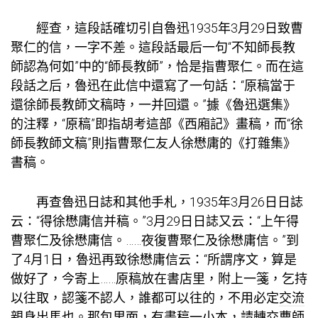
經查，這段話確切引自魯迅1935年3月29日致曹
聚仁的信，一字不差。這段話最后一句“不知師長教
師認為何如”中的“師長教師”，恰是指曹聚仁。而在這
段話之后，魯迅在此信中還寫了一句話：“原稿當于
還徐師長教師文稿時，一并回還。”據《魯迅選集》
的注釋，“原稿”即指胡考這部《西廂記》畫稿，而“徐
師長教師文稿”則指曹聚仁友人徐懋庸的《打雜集》
書稿。
再查魯迅日誌和其他手札，1935年3月26日日誌
云：“得徐懋庸信并稿。”3月29日日誌又云：“上午得
曹聚仁及徐懋庸信。……夜復曹聚仁及徐懋庸信。”到
了4月1日，魯迅再致徐懋庸信云：“所謂序文，算是
做好了，今寄上……原稿放在書店里，附上一箋，乞持
以往取，認箋不認人，誰都可以往的，不用必定
交流
親身出馬也。那包里面，有畫稿一小本，請轉交曹師