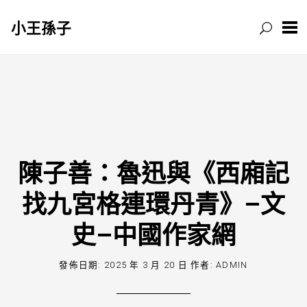
小王孫子
跳
至
主
要
內
容
陳子善：魯迅與《西廂記
找九宮格連環丹青》–文
史–中國作家網
發佈日期:
2025 年 3 月 20 日
作者:
ADMIN