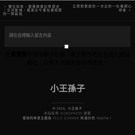
文
公眾和管道的一次云約一包養網心
鑒往知來，跟著總書記學歷史
｜交河故城，擺渡古今臺包養經歷
得會
的一葉扁船
章
導
覽
在
瀏覽器
中儲存顯示名稱、電子郵件地址及個人網站
網址，以供下次發佈留言時使用。
小王孫子
© 2026, 小王孫子
本站採用 WORDPRESS 建置
使用的佈景主題為
FELIX DORNER
所設計的 YUUTA。