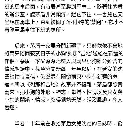
班的馬車后面，有時辰甚至爬到馬車上，隨著往茅盾
的辦公室，讓茅盾非常頭疼，趕它下往，一會兒它又
呈現在馬車上，直到被關了3個小時的“禁閉”，它才不
再隨著馬車往下班的處所。
后來，茅盾一家要分開新疆了，只好依依不舍地
將兩只陪同寂寞日子的小狗“列那”“吉地”送給在新疆的
伴侶，茅盾一家又深深地墮入與兩只小狗難分難舍的
情感糾結中。甚至分開新疆一年半以后，在延安的沈
霞給怙恃寫信，仍然還在關懷兩只小狗在新疆的命
運。所以《列那和吉地》故事并不復雜，茅盾卻照實
寫來，把小狗的外形、神志、舉措、性情以及兒女與
小狗的關系、情感，寫得親熱天然，活潑風趣，令人
著迷。
筆者二十年前在收拾茅盾女兒沈霞的日誌時，發