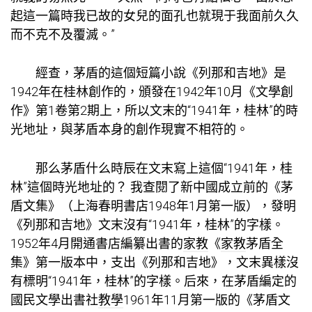
起這一篇時我已故的女兒的面孔也就現于我面前久久
而不克不及覆滅。”
經查，茅盾的這個短篇小說《列那和吉地》是
1942年在桂林創作的，頒發在1942年10月《文學創
作》第1卷第2期上，所以文末的“1941年，桂林”的時
光地址，與茅盾本身的創作現實不相符的。
那么茅盾什么時辰在文末寫上這個“1941年，桂
林”這個時光地址的？ 我查閱了新中國成立前的《茅
盾文集》（上海春明書店1948年1月第一版），發明
《列那和吉地》文末沒有“1941年，桂林”的字樣。
1952年4月開通書店編纂出書的
家教
《
家教
茅盾全
集》第一版本中，支出《列那和吉地》，文末異樣沒
有標明“1941年，桂林”的字樣。后來，在茅盾編定的
國民文學出書社
教學
1961年11月第一版的《茅盾文