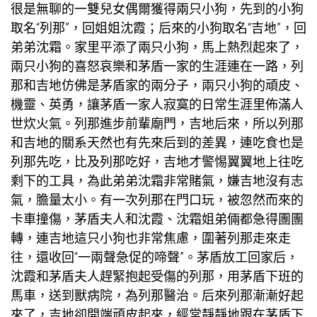
很是無聊的一雙兒女偶爾獲得兩只小狗，先到的小狗
取名“列那”，回姐姐沈霞；后來的小狗取名“吉地”，回
弟弟沈霜。家里平添了兩只小狗，馬上熱烈起來了，
兩只小狗的喜怒哀樂和茅盾一家的生涯連在一路，列
那和吉地仿佛是茅盾家的兩分子，兩只小狗的頑皮、
機靈、英勇，讓茅盾一家人寂寞的日常生涯里佈滿人
世炊火氣。列那進步前輩廟門，吉地后來，所以列那
和吉地的關系天然也有先來后到的差異，連吃食也是
列那先吃，比及列那吃好，吉地才警惕翼翼地上往吃
剩下的工具，為此弟弟沈霜非常賭氣，嫌吉地沒有志
氣，膽量太小。有一次列那在門口玩，被忽然而來的
卡車撞傷，茅盾夫人和沈霞、沈霜姐弟倆都急得團團
轉，連吉地這只小狗也非常焦慮，圍著列那走來走
往，還收回“一兩聲急促的啼聲”。茅盾放工回家后，
沈霞和茅盾夫人趕緊抱起受傷的列那，用茅盾下班的
馬車，送到獸病院，為列那醫治。后來列那漸漸好起
來了，吉地卻開端頑皮起來，經常靜靜地跟在茅盾下