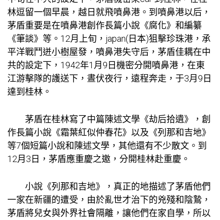
林逗留一個早晨，越日就飛噴鼻港。到噴鼻港以后，
茅盾重要是在噴鼻港創作長篇小說《腐化》和編纂
《筆談》等。12月上旬，japan(日本)狙擊珍珠港，承
平洋戰鬥迸
小樹屋
發，噴鼻港失守后，茅盾佳耦在中
共的設定下，1942年1月9日機密分開噴鼻港，在東
江游擊隊的護送下，晝伏夜行，遠程奔走，于3月9日
達到桂林。
茅盾在桂林寫了中篇陳述文學《劫后拾遺》，創
作長篇小說《霜葉紅似仲春花》以及《列那和吉地》
等7個短篇小說和陳述文學，其他還有不少散文。到
12月3日，茅盾應重慶之邀，分開桂林赴重慶。
小說《列那和吉地》，真正的地描述了茅盾他們
一家在新疆的遭受，由於亂世才治下的兇殘和陰鷙，
茅盾將兒女與外界社會隔離，讓他們在家自學，所以