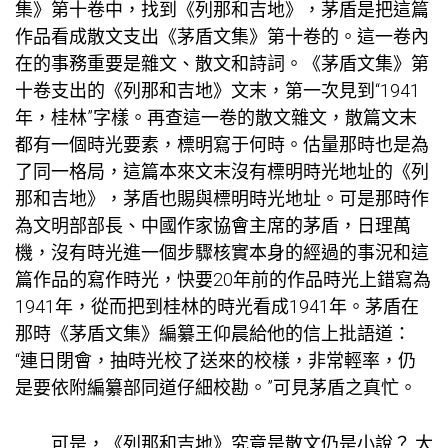
集》第十卷中，找到《列那和吉地》，茅盾是把這篇
作品看成散文支出《茅盾文集》第十卷的。這一卷內
在的事務重要是雜文、散文和詩詞。《茅盾文集》第
十卷支出的《列那和吉地》文末，第一次見到“1941
年，桂林”字樣。再查這一卷的散文雜文，散篇文末
都有一個時光要素，標明寫于何時。估量那時也是為
了同一格局，這篇本來文末沒有標明時光地址的《列
那和吉地》，茅盾也賜與標明時光地址。可是那時作
為文明部部長、中國作家協會主席的茅盾，日理萬
機，沒有時光進一個步驟核實本身的經過的事況和這
篇作品的寫作時光，快要20年前的作品時光上錯寫為
1941年，從而把到桂林的時光看成1941年。茅盾在
那時《茅盾文集》編纂王仰晨給他的信上批語道：
“連日閉會，抽時光校了送來的校樣，非常輕率，仍
是要依附編纂部同道仔細校勘。”可見茅盾之真忙。
可是，《列那和吉地》究竟是散文仍是小說？ 大