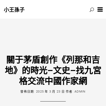
小王孫子
跳
至
主
要
內
容
關于茅盾創作《列那和吉
地》的時光–文史–找九宮
格交流中國作家網
發佈日期:
2025 年 3 月 23 日
作者:
ADMIN