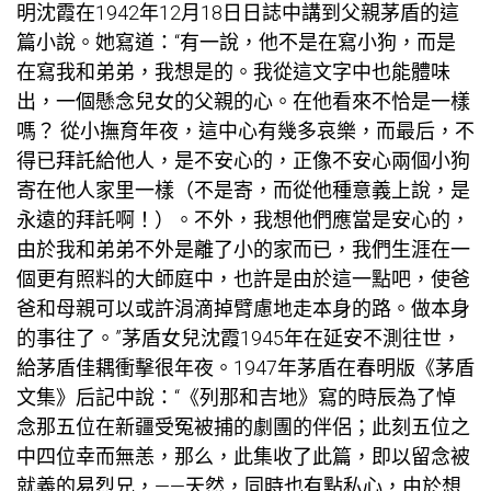
明沈霞在1942年12月18日日誌中講到父親茅盾的這
篇小說。她寫道：“有一說，他不是在寫小狗，而是
在寫我和弟弟，我想是的。我從這文字中也能體味
出，一個懸念兒女的父親的心。在他看來不恰是一樣
嗎？ 從小撫育年夜，這中心有幾多哀樂，而最后，不
得已拜託給他人，是不安心的，正像不安心兩個小狗
寄在他人家里一樣（不是寄，而從他種意義上說，是
永遠的拜託啊！）。不外，我想他們應當是安心的，
由於我和弟弟不外是離了小的家而已，我們生涯在一
個更有照料的大師庭中，也許是由於這一點吧，使爸
爸和母親可以或許涓滴掉臂慮地走本身的路。做本身
的事往了。”茅盾女兒沈霞1945年在延安不測往世，
給茅盾佳耦衝擊很年夜。1947年茅盾在春明版《茅盾
文集》后記中說：“《列那和吉地》寫的時辰為了悼
念那五位在新疆受冤被捕的劇團的伴侶；此刻五位之
中四位幸而無恙，那么，此集收了此篇，即以留念被
就義的易烈兄，——天然，同時也有點私心，由於想