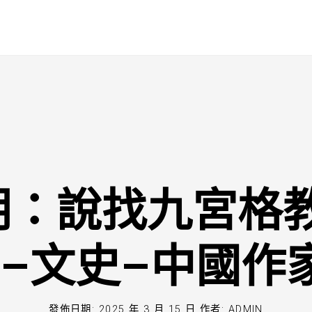
明：說找九宮格教
”–文史–中國作
發佈日期:
2025 年 3 月 15 日
作者:
ADMIN