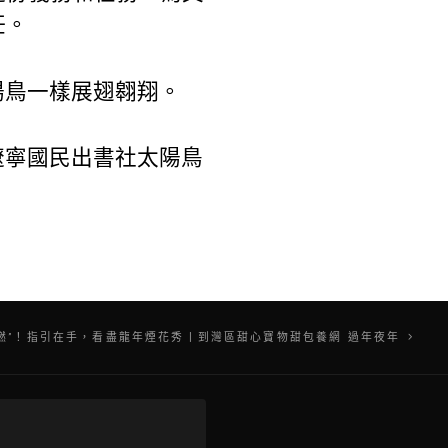
任。
陽鳥一樣展翅翱翔。
遼寧國民出書社太陽鳥
“燃”！指引在手，看盡龍年煙花秀丨到灣區甜心寶物甜包養網 過年夜年