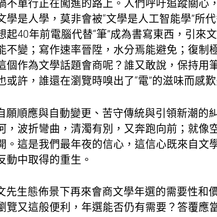
禍不單行正在闖進的路上。人們呼吁追蹤關心
文學是人學，莫非會被“文學是人工智能學”所
想起40年前電腦代替“筆”成為書寫東西，引來
能不變；寫作速率晉陞，水分焉能避免；復制
這個作為文學話題會商呢？誰又敢說，保持用
也或許，誰還在瀏覽時嗅出了“電”的滋味而感
自願順應與自動變更、苦守傳統與引領新潮的
河，波折彎曲，清濁有別，又奔跑向前；就像
開。這是我們最年夜的信心，這信心既來自文
反動中取得的重生。
文先生態佈景下再來會商文學年選的需要性和
瀏覽又這般便利，年選能否仍有需要？答覆應