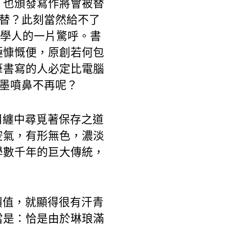
，也頒發寫作將會被替
代替？此刻當然給不了
文學人的一片驚呼。書
極慷慨便，原創若何包
筆書寫的人必定比電腦
歎墨噴鼻不再呢？
糾纏中尋覓著保存之道
空氣，有形無色，濃淡
學數千年的巨大傳統，
價值，就顯得很有汗青
當是：恰是由於琳琅滿