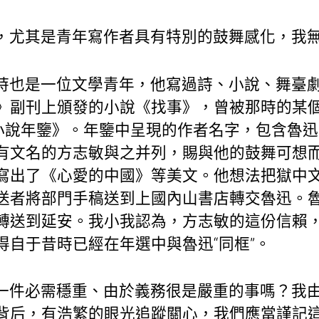
，尤其是青年寫作者具有特別的鼓舞感化，我
時也是一位文學青年，他寫過詩、小說、舞臺
》副刊上頒發的小說《找事》，曾被那時的某
《中國小說年鑒》。年鑒中呈現的作者名字，包含魯
有文名的方志敏與之并列，賜與他的鼓舞可想而知
寫出了《心愛的中國》等美文。他想法把獄中
送者將部門手稿送到上國內山書店轉交魯迅。
轉送到延安。我小我認為，方志敏的這份信賴
得自于昔時已經在年選中與魯迅“同框”。
一件必需穩重、由於義務很是嚴重的事嗎？我
背后，有浩繁的眼光追蹤關心，我們應當謹記