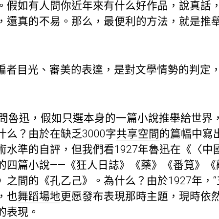
。假如有人問你近年來有什么好作品，說真話
，還真的不易。那么，最便利的方法，就是推
編者目光、審美的表達，是對文學情勢的判定
有人問魯迅，假如只選本身的一篇小說推舉給世界
么？由於在缺乏3000字
共享空間
的篇幅中寫
術水準的自評，但我們看1927年魯迅在《〈中
的四篇小說——《狂人日誌》《藥》《番筧》《
之間的《孔乙己》。為什么？由於1927年，“
，也
舞蹈場地
更愿發布表現那時主題，現時依
的表現。