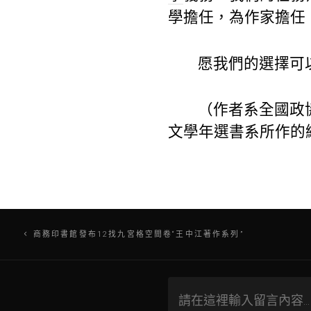
學擔任，為作家擔任
愿我們的選擇可
（作者系全國政
文學年選書系所作的
文
商務印書館發布12找九宮格空間卷“王中江著作系列”
章