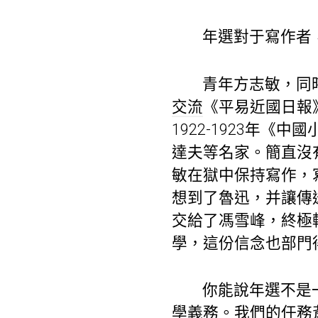
年選對于寫作者
青年方志敏，同
交流
《平易近國日報
1922-1923年
達夫等名家。簡直沒
敏在獄中保持寫作，
想到了魯迅，并讓傳
交給了馮雪峰，終極
學，這份信念也部門
你能說年選不是
學
義務。我們的任務