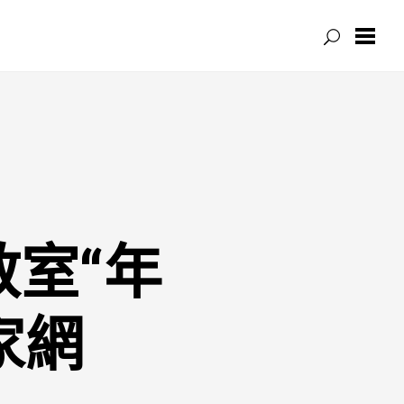
室“年
家網