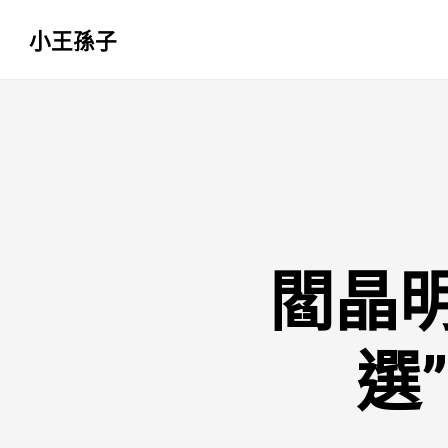
小王孫子
跳
至
主
要
內
容
閻晶
選