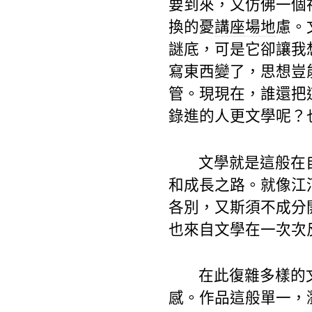
要到來，又仿佛一個
換的憂
講座場地
慮。
謎底，可是它卻讓我
寫東西變了，思想豈
管。現現在，誰還把
錄進的人更文學呢？
文學就是這般在
和成長之路。就像江
各別，又斯須不成分
也來自文學在一次次
在此復雜多樣的
感。作品這般單一，