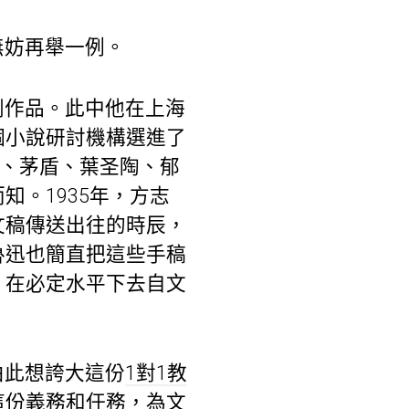
無妨再舉一例。
劇作品。此中他在上海
個小說研討機構選進了
迅、茅盾、葉圣陶、郁
。1935年，方志
文稿傳送出往的時辰，
魯迅也簡直把這些手稿
，在必定水平下去自文
由此想誇大這份
1對1教
這份義務和任務，為文