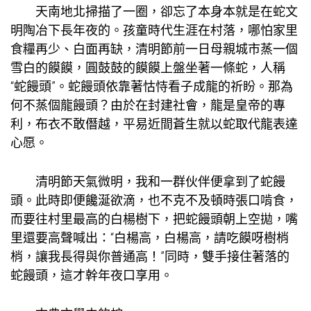
天南地北掃描了一圈，卻忘了本身本就是在蛇文
明陶冶下長年夜的。孩童時代生涯在村落，哪怕家里
食糧再少、白面再缺，清明節前一日母親城市蒸一個
雪白的饃饃，圓鼓鼓的饃饃上盤坐著一條蛇，人稱
“蛇饅頭”。蛇饅頭依靠著怙恃看子成龍的祈盼。那為
何不蒸個龍饅頭？由於在封建社會，龍是皇帝的專
利，布衣不敢僭越，平易近間蒼生就以蛇取代龍表達
心愿。
清明節天氣微明，我和一群伙伴便拿到了蛇饅
頭。此時即便饞涎欲滴，也不克不及頓時張口啃食，
而要往村里最高的白楊樹下，把蛇饅頭朝上空拋，嘴
里還要高聲喊出：“白楊高，白楊高，請吃饃呀樹梢
梢，讓我長得與你普通高！”同時，雙手接住著落的
蛇饅頭，這才幹年夜口享用。