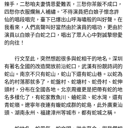
辣手，二愁咱夫妻情恩愛難丟，三愁你茶飯不成口，
四愁你衣服爛無人補繡。”不待演員把白娘子懷念許
仙的唱段唱完，臺下已爆出山呼海嘯般的叫好聲。在
我看來，人們高聲叫好當然由於演員的唱功，更由於
演員以白娘子白蛇之口，唱出了眾人心中對誠摯戀愛
的向往！
行文至此，突然想起很多與蛇相干的地名。深圳
有著名全國的改造開放前沿蛇口，武漢有扮靚詩詞的
蛇山。南京不只有蛇山，蛇山下還有蛇山巷。以蛇為
名的村落那就多了，蛇盤村、蛇塘村、蛇骨村、蛇伸
頭村，分布在全國各地。北京周邊更是把帶有蛇的地
名多樣化了，有蛇
家教
魚川、蛐蛇梁、蛇水灣，還有
青蛇嶺。遼寧年夜連有蝮蛇成群的蛇島，此外廣東汕
頭、湖南永州、福建漳州等城市，都有蛇城之稱。