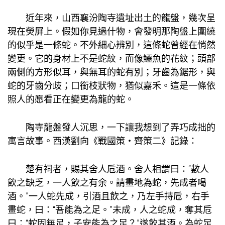
近年來，山西襄汾陶寺遺址出土的龍盤，幾次呈
現在熒屏上。假如你見過什物，會發明那陶盤上圍繞
的似乎是一條蛇。不外細心辨別，這條蛇曾經在悄然
變更。它的身材上不是蛇紋，而像鱷魚的花紋；頭部
兩側的方形似耳，與無耳的蛇有別；牙齒為鋸形，與
蛇的牙齒分歧；口銜枝狀物，猶似嘉禾。這是一條依
照人的愿看正在變更為龍的蛇。
陶寺龍盤發人沉思，一下讓我想到了弄巧成拙的
寓言故事。西漢劉向《戰國策・齊策二》記錄：
楚有祠者，賜其舍人卮酒。舍人相謂曰：“數人
飲之缺乏，一人飲之有余。請畫地為蛇，先成者喝
酒。”一人蛇先成，引酒且飲之，乃左手持卮，右手
畫蛇，曰：“吾能為之足。”未成，人之蛇成，奪其卮
曰：“蛇固無足，子安能為之足？”遂飲其酒。為蛇足