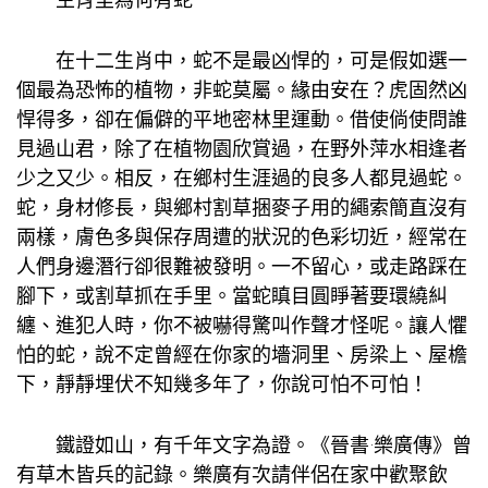
在十二生肖中，蛇不是最凶悍的，可是假如選一
個最為恐怖的植物，非蛇莫屬。緣由安在？虎固然凶
悍得多，卻在偏僻的平地密林里運動。借使倘使問誰
見過山君，除了在植物園欣賞過，在野外萍水相逢者
少之又少。相反，在鄉村生涯過的良多人都見過蛇。
蛇，身材修長，與鄉村割草捆麥子用的繩索簡直沒有
兩樣，膚色多與保存周遭的狀況的色彩切近，經常在
人們身邊潛行卻很難被發明。一不留心，或走路踩在
腳下，或割草抓在手里。當蛇瞋目圓睜著要環繞糾
纏、進犯人時，你不被嚇得驚叫作聲才怪呢。讓人懼
怕的蛇，說不定曾經在你家的墻洞里、房梁上、屋檐
下，靜靜埋伏不知幾多年了，你說可怕不可怕！
鐵證如山，有千年文字為證。《晉書·樂廣傳》曾
有草木皆兵的記錄。樂廣有次請伴侶在家中歡聚飲