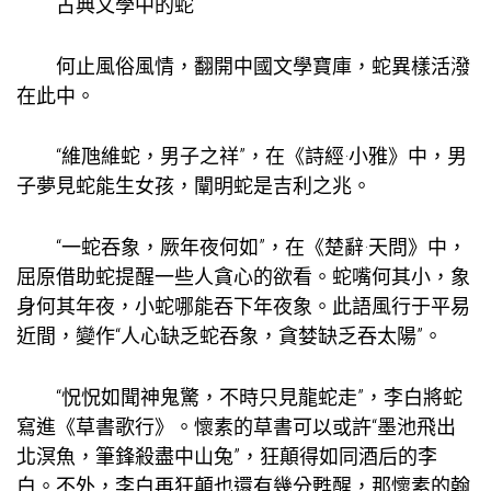
古典文學中的蛇
何止風俗風情，翻開中國文學寶庫，蛇異樣活潑
在此中。
“維虺維蛇，男子之祥”，在《詩經·小雅》中，男
子夢見蛇能生女孩，闡明蛇是吉利之兆。
“一蛇吞象，厥年夜何如”，在《楚辭·天問》中，
屈原借助蛇提醒一些人貪心的欲看。蛇嘴何其小，象
身何其年夜，小蛇哪能吞下年夜象。此語風行于平易
近間，變作“人心缺乏蛇吞象，貪婪缺乏吞太陽”。
“怳怳如聞神鬼驚，不時只見龍蛇走”，李白將蛇
寫進《草書歌行》。懷素的草書可以或許“墨池飛出
北溟魚，筆鋒殺盡中山兔”，狂顛得如同酒后的李
白。不外，李白再狂顛也還有幾分甦醒，那懷素的翰