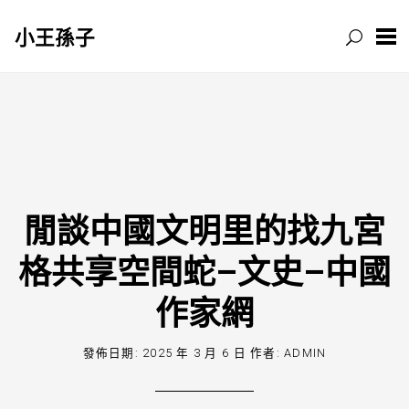
小王孫子
跳
至
主
要
內
容
閒談中國文明里的找九宮
格共享空間蛇–文史–中國
作家網
發佈日期:
2025 年 3 月 6 日
作者:
ADMIN