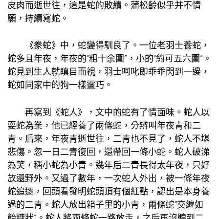
皮肉而逝世往，這是蛇的敗績。蒲松齡似乎并不情
願，持續寫蛇。
《豢蛇》中，蛇變得馴良了。一位老羽士養蛇，
蛇多且年夜，年夜的“粗十余圍”，小的“約可五六圍”。
蛇見到生人就瞋目而視，羽士呵叱即乖乖閃到一邊，
蛇如同家中的狗一樣靈巧。
再寫到《蛇人》，文中的蛇有了情面味。蛇人以
耍蛇為業，他已經養了兩條蛇，分辨叫年夜青和二
青。后來，年夜青逝世往，二青也不見了，蛇人不堪
悲傷。忽一日二青復回，還帶回一條小蛇。蛇人破涕
為笑，稱小蛇為小青。幾年后二青長得太年夜，只好
放還野外。又過了數年，一次蛇人外出，被一條年夜
蛇追逐，回頭看發明蛇頭頂有個紅點，認出是本身養
過的二青。蛇人放出箱子里的小青，兩條蛇“交纏如
飴糖狀”。蛇人將兩條蛇一路放走，之后再沒聽到二