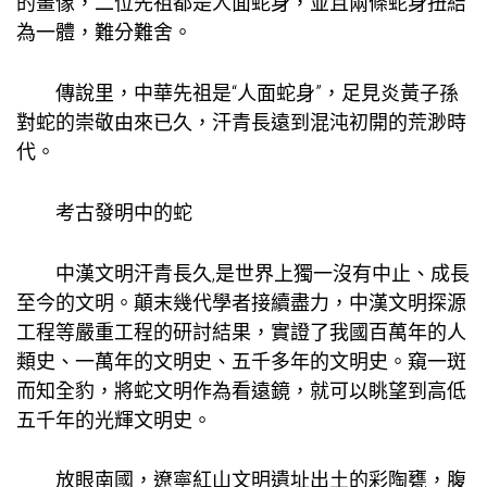
的畫像，二位先祖都是人面蛇身，並且兩條蛇身扭結
為一體，難分難舍。
傳說里，中華先祖是“人面蛇身”，足見炎黃子孫
對蛇的崇敬由來已久，汗青長遠到混沌初開的荒渺時
代。
考古發明中的蛇
中漢文明汗青長久,是世界上獨一沒有中止、成長
至今的文明。顛末幾代學者接續盡力，中漢文明探源
工程等嚴重工程的研討結果，實證了我國百萬年的人
類史、一萬年的文明史、五千多年的文明史。窺一斑
而知全豹，將蛇文明作為看遠鏡，就可以眺望到高低
五千年的光輝文明史。
放眼南國，遼寧紅山文明遺址出土的彩陶甕，腹