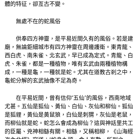
體的特征，卻亙古不變。
無處不在的蛇風俗
供奉四方神靈，是平易近間久有的風俗。若是建
廟，無論鉅細城市有四方神靈在周邊護衛。東青龍、
西白虎、南朱雀、北玄武，早已成為定式。青龍、白
虎、朱雀，都是一種植物，唯有玄武由兩種植物構
成，一種是龜，一種就是蛇。尤其在道教古剎之中，
龜蛇分解的玄武抽像不足為奇。
在平易近間，曾有信仰“五仙”的風俗，西南地域
尤甚。五仙是狐仙、黃仙、白仙、灰仙和柳仙。狐仙
是狐貍，黃仙是黃鼠狼，白仙是刺猬，灰仙是老鼠，
而柳仙就是蛇。蛇怎么會成為柳仙？這與神話里共工
的臣屬、兇神相繇有關。相繇，又稱相柳，《山海經·