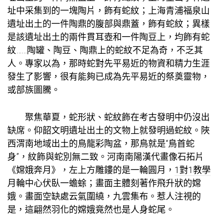
址中采集到的一塊陶片，飾有蛇紋；上海青浦福泉山
遺址出土的一件陶鼎的腹部與鼎蓋，飾有蛇紋；異樣
是該遺址出土的兩件貫耳壺和一件陶豆上，均飾有蛇
紋……陶罐、陶豆、陶鼎上的蛇紋不足為奇，不乏其
人。專家以為，那時蛇對先平易近的物資和精力生涯
發生了影響，很有能夠已成為先平易近的祭奠靈物，
或部族圖騰。
聚焦華夏，蛇形狀、蛇紋飾在考古發明中仍沒出
缺席。仰韶文明遺址出土的文物上就發明過蛇紋。陜
西渭南地域出土的鳥龍彩陶盆，那鳥就是“鳥首蛇
身”，紋飾與蛇別無二致。河南南陽漢代畫像石拓片
《嫦娥奔月》，左上方雕鏤的是一輪圓月，
1對1教學
月輪中心伏臥一蟾蜍；畫面主體刻著作飛升狀的嫦
娥。畫面空缺處云氣圍繞，九雲集布。惹人注視的
是，這翩然羽化的嫦娥竟然也是人身蛇尾。