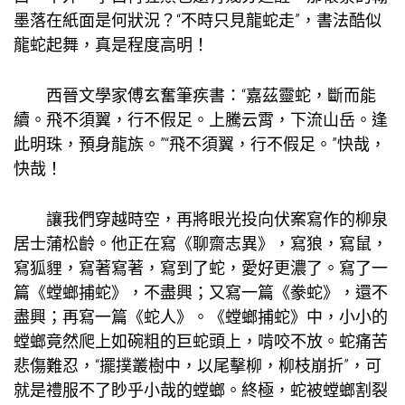
墨落在紙面是何狀況？“不時只見龍蛇走”，書法酷似
龍蛇起舞，真是程度高明！
西晉文學家傅玄奮筆疾書：“嘉茲靈蛇，斷而能
續。飛不須翼，行不假足。上騰云霄，下流山岳。逢
此明珠，預身龍族。”“飛不須翼，行不假足。”快哉，
快哉！
讓我們穿越時空，再將眼光投向伏案寫作的柳泉
居士蒲松齡。他正在寫《聊齋志異》，寫狼，寫鼠，
寫狐貍，寫著寫著，寫到了蛇，愛好更濃了。寫了一
篇《螳螂捕蛇》，不盡興；又寫一篇《豢蛇》，還不
盡興；再寫一篇《蛇人》。《螳螂捕蛇》中，小小的
螳螂竟然爬上如碗粗的巨蛇頭上，啃咬不放。蛇痛苦
悲傷難忍，“擺撲叢樹中，以尾擊柳，柳枝崩折”，可
就是禮服不了眇乎小哉的螳螂。終極，蛇被螳螂割裂