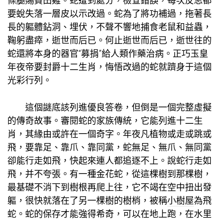
條腿賜賚田雞。蛇遭到處分，檢查錯誤，每次反思都
要蛻失落一層皮以示改過。蛇為了將功補過，拖著長
長的軀體鉆洞、埋伏，不聲不響地捕食老鼠和益蟲，
鞠躬盡瘁，逝世而后已。何止逝世而后已，逝世往的
蛇還將本身的器官“募捐”給人類作藥治病。正巧玉皇
年夜帝要封爵十二生肖，悔悟改過的蛇就躋身于這個
光彩行列。
這個謎底該列進優良答卷，但倒是一個完整虛擬
的傳奇故事。審閱蛇的家族傳統，它能列進十二生
肖，其緣由或許在一個奇字。年夜凡植物或走或跳或
飛，要靠足、靠爪、靠同黨，蛇無足、無爪、無同黨
卻能行走如飛，快起來連人都追逐不上。說蛇行走如
飛，并不夸張。有一種金花蛇，從這棵樹到那棵樹，
最基礎不消下到樹根再爬上往，它不竭在空中扭出發
軀，很快就落在了另一棵樹的樹梢，被稱
小樹屋
為飛
蛇。蛇的保存才能強得希奇，可以在地上跑，在水里