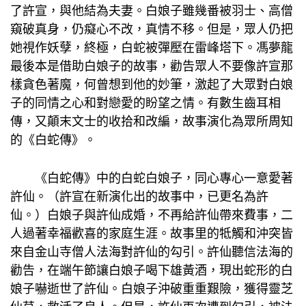
了許宣，與他結為夫妻。白娘子雖幾番被羽士、高僧
窺破真身，仍癡心不改，真情不移。但是，眾人仍把
她視作妖孽，終極，白蛇被彈壓在雷峰塔下。馮夢龍
最後本是借助白娘子的故事，勸告眾人不要像許宣那
樣貪色著魔，何曾想到他的妙筆，激起了大眾對白娘
子的同情之心和對戀愛的盼望之情。有數生齒耳相
傳，又顛末文士的收拾和改編，故事演化為眾所周知
的《白蛇傳》。
《白蛇傳》中的白蛇白娘子，同心專心一意愛著
許仙。（許宣在新演化出的故事中，已更名為許
仙。）白娘子與許仙成婚，不再給許仙帶來費事，二
人過著幸福歡喜的家庭生涯。故事里的牴觸和沖突皆
來自金山寺僧人法海對許仙的勾引。許仙聽信法海的
勸告，在端午節讓白娘子喝下雄黃酒，現出蛇形的白
娘子嚇逝世了許仙。白娘子沖破重重艱險，獲得靈芝