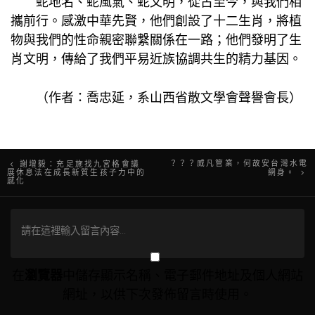
蛇地名、蛇風氣、蛇文明，從古至今，與我們相
攜前行。感激中華先賢，他們創設了十二生肖，將植
物與我們的性命親密聯繫關係在一路；他們發明了生
肖文明，傳給了我們平易近族協調共生的精力基因。
（作者：喬忠延，系山西省散文學會聲譽會長）
文
？？？威凡管業，何故安台灣水電
謝增毅：充足施找九宮格會議
展休息法在成長新質生孩子力中的
網身。
感化
章
導
覽
在
瀏覽器
中儲存顯示名稱、電子郵件地址及個人網站
網址，以供下次發佈留言時使用。