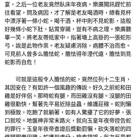
宴，之后一位老友竟然臥床年夜病。樂廣聞訊趕忙前
往看望，問及病因，才了解是老友喝酒時，總看見杯
中漂浮著一條小蛇。喝干酒，杯中則不見蛇影，這般
好幾條小蛇下肚，鉆胃穿腸，豈有不病之理。樂廣聽
畢一笑，將老友帶抵家中，指著墻上高掛的一張蛇形
弓，說是此物作祟。老友疑慮消除，病體不治而愈。
可見前人曾多么膽怯蛇，膽怯得年湮代遠，膽怯到見
蛇影而自危！
可就是這般令人膽怯的蛇，竟然位列十二生肖，
其因安在？有如許一個風趣的傳說。好久之前蛇和田
雞是好伴侶。那時蛇有腿，而田雞沒有腿。沒腿的田
雞很勤快，幫著先平易近除益蟲，維護莊稼。蛇則懶
到極致，吃飽了就躺著，如有人驚擾了它的好夢，張
口就咬。地盤神非常末路火，就向玉皇年夜帝控告蛇
的罪行。玉皇年夜帝查證后獎勤罰懶，砍失落蛇的四