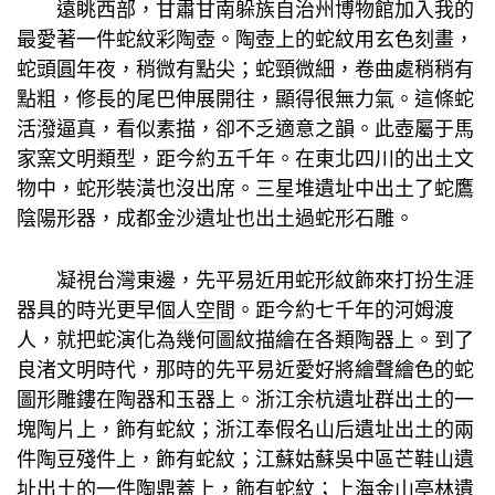
遠眺西部，甘肅甘南躲族自治州博物館加入我的
最愛著一件蛇紋彩陶壺。陶壺上的蛇紋用玄色刻畫，
蛇頭圓年夜，稍微有點尖；蛇頸微細，卷曲處稍稍有
點粗，修長的尾巴伸展開往，顯得很無力氣。這條蛇
活潑逼真，看似素描，卻不乏適意之韻。此壺屬于馬
家窯文明類型，距今約五千年。在東北四川的出土文
物中，蛇形裝潢也沒出席。三星堆遺址中出土了蛇鷹
陰陽形器，成都金沙遺址也出土過蛇形石雕。
凝視台灣東邊，先平易近用蛇形紋飾來打扮生涯
器具的時光更早
個人空間
。距今約七千年的河姆渡
人，就把蛇演化為幾何圖紋描繪在各類陶器上。到了
良渚文明時代，那時的先平易近愛好將繪聲繪色的蛇
圖形雕鏤在陶器和玉器上。浙江余杭遺址群出土的一
塊陶片上，飾有蛇紋；浙江奉假名山后遺址出土的兩
件陶豆殘件上，飾有蛇紋；江蘇姑蘇吳中區芒鞋山遺
址出土的一件陶鼎蓋上，飾有蛇紋；上海金山亭林遺