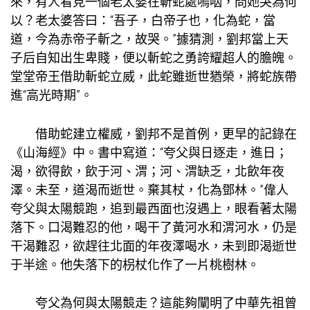
來，有人看見一個老太婆在斬蛇處嗚咽，問她哭為何
以？老太婆答曰：“吾子，白帝子也，化為蛇，當
道，今為赤帝子斬之，故哭。”據猜測，劉邦當上天
子后自知出生卑賤，便以斬蛇之勇誇耀超人的膽魄。
堂堂帝王借助斬蛇立威，此蛇雖逝世猶榮，將蛇族帶
進“高光時期”。
借助蛇建立權威，劉邦不是首例，更早的記錄在
《山海經》中。書中寫道：“夸父與日逐走，進日；
渴，欲得飲，飲于河、渭；河、渭缺乏，北飲年夜
澤。未至，道渴而逝世。棄其杖，化為鄧林。”偉人
夸父與太陽競跑，追到最西面也沒遇上，眼看著太陽
落下。口渴難忍的他，喝干了黃河水和渭河水，仍是
干渴難忍，欲趕往北面的年夜澤喝水，未到即渴逝世
于半途。他失落下的枴杖化作了一片桃樹林。
夸父為何與太陽競走？這能夠闡明了中華先祖曾