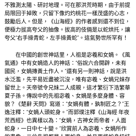
不雅測太陽、研討地理。可在那洪荒時期，由于前提
局限回于掉敗，只留下像灼灼桃花一樣茂盛的心志，
鼓勵后人。但是，《山海經》的作者感到還不到位，
便極力拔高夸父的抽像。拔高的伎倆是以蛇烘托，讓
夸父“右手操青蛇，左手操黃蛇”。這氣勢世所罕有！
在中國的創世神話里，人祖是宓羲和女媧。《風
氣通》中有女媧造人的神話：“俗說六合開辟，未有
國民，女媧摶黃土作人。”還有另一則神話，說是洪
水泛濫，先平易近盡被沉沒，唯有宓羲、女媧兄妹存
留世上。天帝號令兄妹二人成親，這才繁衍下浩繁華
夏子孫。傳說中的先祖宓羲、女媧是多麼身體、容
貌？《楚辭·天問》寫道：“女媧有體，孰制匠之？”王
逸注釋：“女媧人頭蛇身。”而郭璞注釋《山海經·年夜
荒西經》也異樣以為：“女媧，古神女而帝者，人面
蛇身，一日中七十變。”欣賞前人為宓羲、女媧所作