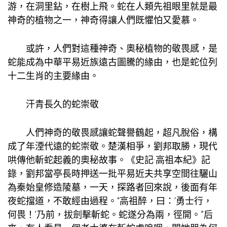
游，在洞里鉆，在樹上飛。蛇在人類先祖眼里就是最
神奇的植物之一，神奇得讓人們既懼怕又愛慕。
或許，人們對這種神奇、奧秘植物的敬畏感，是
蛇能成為中華平易近族遠古圖騰的緣由，也是蛇位列
十二生肖的主要緣由。
汗青長久的蛇崇敬
人們神奇的敬畏感讓蛇聲譽鶴起，超凡脫俗，構
成了年湮代遠的蛇崇敬。楚漢相爭，劉邦取勝，現代
哄傳他斬蛇起義的奧秘故事。《史記·高祖本紀》記
錄，劉邦當亭長時押送一批平易近夫
共享空間
往驪山
為秦始皇修造陵墓，一天，探路者回來說，後面有年
夜蛇擋道，不敢經由過程。“高祖醉，曰：‘勇士行，
何畏！’乃前，拔劍擊斬蛇。蛇遂分為兩，徑開。”后