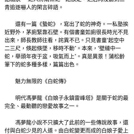
青追逐嚇人的閑言碎語。
還有一篇《蟄蛇》，寫出了蛇的神奇。一私塾挨
近野外，茅廁緊靠石壁。有個書童如廁很長時光不見
出來，師長教師往看，詫異不已。只見書童“起空中
二三尺，倏起倏墜，移時不動”。本來，“壁縫中一
蛇，舉頭年夜于盆，吸氣而上”。真是異景！蒲松齡
筆下的蛇多種多樣，篇篇出色。
魅力無限的《白蛇傳》
明代馮夢龍《白娘子永鎮雷峰塔》是關于蛇的最
完全、最動聽的戀愛故事之一。
馮夢龍小說不只擴大了此前的一些傳說故事，還
付與白蛇少見的人道。由白蛇變更而成的白娘子愛上