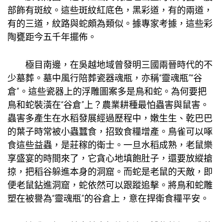
部飾有斑紋。這些斑紋紅底色，黑彩道，有的兩道，
有的三道，紋路與蛇頗為類似。據專家考據，這些彩
陶甕距今五千年擺佈。
極目南邊，在吳越地域曾發明三國兩晉時代的不
少墓葬。墓中風行陪葬瓷器魂瓶，亦稱“靈魂瓶”“谷
倉”。這些瓷器上的浮雕圖案多是鳥和蛇。為何要把
鳥和蛇裝潢在“谷倉”上？農業耕種最怕蟲害與鼠害。
蟲害多產生在水稻發展經過歷程中，嫩生生、乾巴巴
的葉子時常被小蟲蠶食，招致食糧增產。鳥雀可以啄
食這些益蟲，是莊稼的衛士。一旦水稻成熟，老鼠樂
享盛宴的時間來了，它貪心地填飽肚子，還要放縱搶
掠，把稻谷躲進本身的洞窟。而蛇是老鼠的天敵，即
便老鼠鉆進洞窟，蛇依然可以跟蹤追擊。將鳥和蛇雕
塑在被譽為“靈魂瓶”的谷倉上，意在捍衛食糧平安。