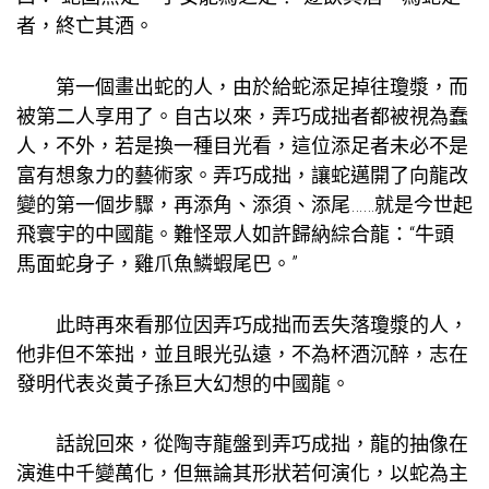
者，終亡其酒。
第一個畫出蛇的人，由於給蛇添足掉往瓊漿，而
被第二人享用了。自古以來，弄巧成拙者都被視為蠢
人，不外，若是換一種目光看，這位添足者未必不是
富有想象力的藝術家。弄巧成拙，讓蛇邁開了向龍改
變的第一個步驟，再添角、添須、添尾……就是今世起
飛寰宇的中國龍。難怪眾人如許歸納綜合龍：“牛頭
馬面蛇身子，雞爪魚鱗蝦尾巴。”
此時再來看那位因弄巧成拙而丟失落瓊漿的人，
他非但不笨拙，並且眼光弘遠，不為杯酒沉醉，志在
發明代表炎黃子孫巨大幻想的中國龍。
話說回來，從陶寺龍盤到弄巧成拙，龍的抽像在
演進中千變萬化，但無論其形狀若何演化，以蛇為主