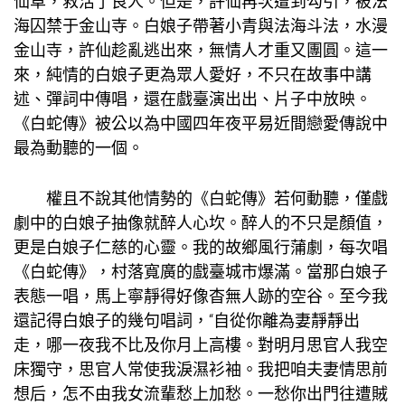
仙草，救活了良人。但是，許仙再次遭到勾引，被法
海囚禁于金山寺。白娘子帶著小青與法海斗法，水漫
金山寺，許仙趁亂逃出來，無情人才重又團圓。這一
來，純情的白娘子更為眾人愛好，不只在故事中講
述、彈詞中傳唱，還在戲臺演出出、片子中放映。
《白蛇傳》被公以為中國四年夜平易近間戀愛傳說中
最為動聽的一個。
權且不說其他情勢的《白蛇傳》若何動聽，僅戲
劇中的白娘子抽像就醉人心坎。醉人的不只是顏值，
更是白娘子仁慈的心靈。我的故鄉風行蒲劇，每次唱
《白蛇傳》，村落寬廣的戲臺城市爆滿。當那白娘子
表態一唱，馬上寧靜得好像杳無人跡的空谷。至今我
還記得白娘子的幾句唱詞，“自從你離為妻靜靜出
走，哪一夜我不比及你月上高樓。對明月思官人我空
床獨守，思官人常使我淚濕衫袖。我把咱夫妻情思前
想后，怎不由我女流輩愁上加愁。一愁你出門往遭賊