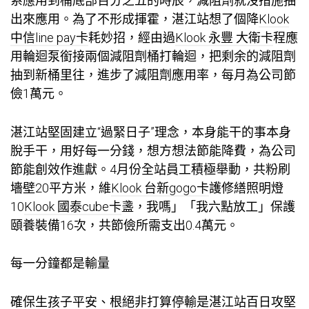
系應用到桶底部百分之五的時辰，減阻劑就沒措施抽
出來應用。為了不形成揮霍，湛江站想了個降
Klook
中信line pay卡
耗妙招，經由過
Klook 永豐 大衛卡
程應
用輪迴泵銜接兩個減阻劑桶打輪迴，把剩余的減阻劑
抽到新桶里往，進步了減阻劑應用率，每月為公司節
儉1萬元。
湛江站堅固建立“過緊日子”理念，本身能干的事本身
脫手干，用好每一分錢，想方想法節能降費，為公司
節能創效作進獻。4月份全站員工積極舉動，共粉刷
墻壁20平方米，維
Klook 台新gogo卡
護修繕照明燈
10
Klook 國泰cube卡
盞，我嗎」「我六點放工」保護
頤養裝備16次，共節儉所需支出0.4萬元。
每一分鐘都是輸量
確保生孩子平安、根絕非打算停輸是湛江站百日攻堅