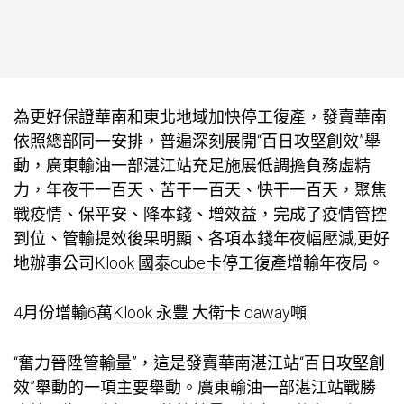
為更好保證華南和東北地域加快停工復產，發賣華南
依照總部同一安排，普遍深刻展開“百日攻堅創效”舉
動，廣東輸油一部湛江站充足施展低調擔負務虛精
力，年夜干一百天、苦干一百天、快干一百天，聚焦
戰疫情、保平安、降本錢、增效益，完成了疫情管控
到位、管輸提效後果明顯、各項本錢年夜幅壓減,更好
地辦事公司
Klook 國泰cube卡
停工復產增輸年夜局。
4月份增輸6萬
Klook 永豐 大衛卡 daway
噸
“奮力晉陞管輸量”，這是發賣華南湛江站“百日攻堅創
效”舉動的一項主要舉動。廣東輸油一部湛江站戰勝