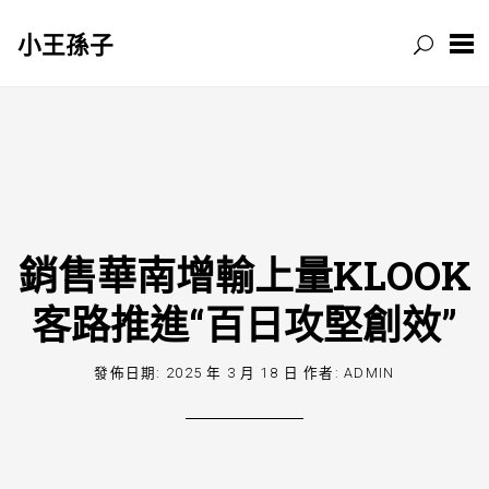
小王孫子
跳
至
主
要
內
容
銷售華南增輸上量KLOOK
客路推進“百日攻堅創效”
發佈日期:
2025 年 3 月 18 日
作者:
ADMIN