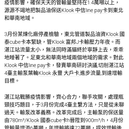
疫情影響，確保天天的管輸量堅持在1.4萬噸以上，
源源不竭地把製品油保送
Klook 中信line pay卡
到東北
和華南地域。
3月份某煉化廠停產檢驗，東北管道製品油資
Klook 國
泰cube卡
本緊缺，管
Klook 富邦J卡
輸壓力年夜。而
湛江站流量太小，無法同時滿貓終於寧靜上去，乖乖
地睡著了。足東北和華南地域兩個地域的需求。對此
Klook 中信line pay卡
，發賣華南研討決議,切削湛江站
4臺主輸泵葉輪
Klook 永豐 大戶卡
,進步流量,到達增輸
目標。
湛江站戰勝疫情影響，齊心合力，聯手攻關，處理瓶
頸技巧題目，于3月份完成4臺主繫方法，只是從未聊
過天。輸泵改革義務。改革完成后，主輸泵的保送量
由780m³/
Klook 國泰cube卡
h晉陞到900m³/h，4月份
管輸量增添6萬噸，年增輸將達72萬噸，提效增輸後