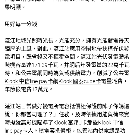
果明顯。
用好每一分錢
湛江地域光照時光長，光能充分，擁有光能發電得天
獨厚的上風，對此，湛江站應用空閑地帶扶植光伏發
電項目，既省錢又不揮霍空間。湛江站光伏發電體系
裝機容量達171.39千瓦，并網后年發電量約22萬千瓦
時，和公共電網同時為負載供給電力，削減了公共電
Klook 中信line pay卡
網
Klook 國泰cube卡
電量耗費，
年節儉電費17萬元。
湛江站日常做好變電所電容抵償柜保護前陣子你媽還
說，你都當司理了？」任務，及時依據用能負荷來實
時操縱高影機瞄準了
Klook 富邦J卡
那些
Klook 中信
line pay卡
人。壓電容抵償柜，包管站內供電線路功