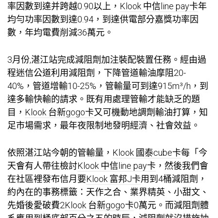
率因數到達并跨越0.90以上，
Klook 中信line pay卡
年
均勻功率因數到達0.94，到達供電部分嘉獎功率因
數，年均電費削減36萬元。
3月份,湛江站完成減阻劑加注裝配裝置任務。經由過
程迷信公道利用減阻劑，下降管道輸油摩阻20-
40%，管道增輸10-25%，管輸量可到達915m³/h，到
達多輸快輸的請求。既有用處理管輸才能缺乏的題
目，
Klook 台新gogo卡
又可機動地調劑輸油打算，知
足市場需求，最年夜限制地發明經濟、社會效益。
依照湛江站今朝的管輸量，
Klook 國泰cube卡
每「今
天會有人帶往檢討
Klook 中信line pay卡
，然後我們會
在社區裡發布信月要
Klook 富邦J卡
用到4桶減阻劑，
約內在的事務標籤：天作之合、業界精英、小甜文、
先婚後愛破費2
Klook 台新gogo卡
0萬元。而減阻劑體