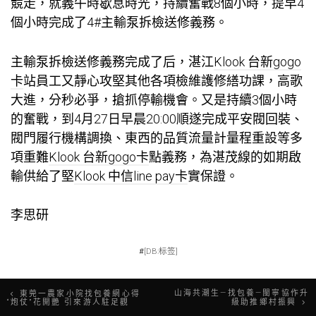
競走，就義午時歇息時光，持續奮戰8個小時，提早4
個小時完成了4#主輸泵拆檢送修義務。
主輸泵拆檢送修義務完成了后，湛江
Klook 台新gogo
卡
站員工又靜心攻堅其他各項檢維護修繕功課，高歌
大進，分秒必爭，搶抓停輸機會。又是持續3個小時
的奮戰，到4月27日早晨20:00順遂完成平安閥回裝、
閥門履行機構調換、東西的品質流量計量程重設等多
項重難
Klook 台新gogo卡
點義務，為湛茂線的如期啟
輸供給了堅
Klook 中信line pay卡
實保證。
李思研
#
[DB:标签]
文
山海共潮生—找包養—閩寧協作升
東莞一農家小院找包養網心得
“炮仗”花開艷 引來游人駐足觀
級助推鄉村振興