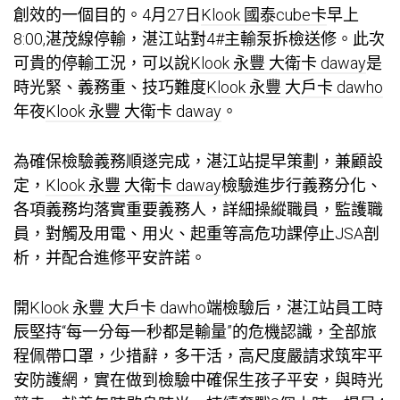
創效的一個目的。4月27日
Klook 國泰cube卡
早上
8:00,湛茂線停輸，湛江站對4#主輸泵拆檢送修。此次
可貴的停輸工況，可以說
Klook 永豐 大衛卡 daway
是
時光緊、義務重、技巧難度
Klook 永豐 大戶卡 dawho
年夜
Klook 永豐 大衛卡 daway
。
為確保檢驗義務順遂完成，湛江站提早策劃，兼顧設
定，
Klook 永豐 大衛卡 daway
檢驗進步行義務分化、
各項義務均落實重要義務人，詳細操縱職員，監護職
員，對觸及用電、用火、起重等高危功課停止JSA剖
析，并配合進修平安許諾。
開
Klook 永豐 大戶卡 dawho
端檢驗后，湛江站員工時
辰堅持“每一分每一秒都是輸量”的危機認識，全部旅
程佩帶口罩，少措辭，多干活，高尺度嚴請求筑牢平
安防護網，實在做到檢驗中確保生孩子平安，與時光