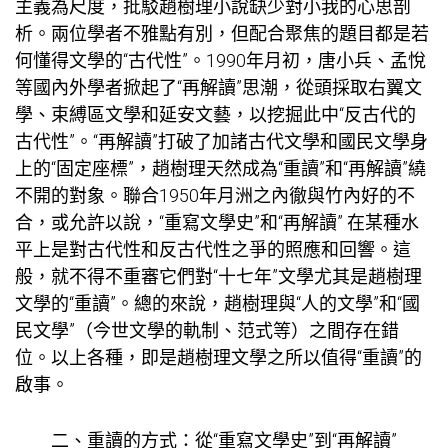
主義為尺度，批駁趙樹理小說缺少對小我的心思剖
析。兩位學者不雅點有別，但配合聚焦的題目都是若
何懂得文學的“古代性”。1990年月初，唐小兵、孟悅
等國內外學者掀起了“再解讀”思潮，從頭採取右翼文
學、束縛區文學和延安文藝，以挖掘此中“反古代的
古代性”。“再解讀”打破了加諸古代文學和國民文學身
上的“固定座標”，趙樹理天然成為“重讀”和“再解讀”繞
不開的對象。聯合1950年月洲之內徹與竹內好的不
合，或允許以說，“重寫文學史”和“再解讀” 在某種水
平上是對古代性和反古代性之爭的照應和回響。這
般，就不得不重審它們對“十七年”文學尤其是趙樹理
文學的“重讀”。總的來說，趙樹理與“人的文學”和“國
民文學”（今世文學的軌制、范式等）之間存在錯
位。以上各種，即是趙樹理文學之所以值得“重讀”的
啟事。
二、重讀的方式：從“重寫文學史”到“再解讀”