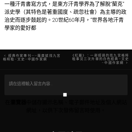
一種汗青書寫方式，是東方汗青學界為了解脫“蘭克”
派史學（其特色是著重國度、疏忽社會）為主導的政
治史而逐步鼓起的。20世紀60年月，“世界各地汗青
學家的愛好都
文
《紅巖》：一部經過的找九宮格時
經典作家專刊——羅廣斌找九宮
租事況三次升華的白色經典–文史
格時租–文史–中國作家網
–中國作家網
章
導
覽
在
瀏覽器
中儲存顯示名稱、電子郵件地址及個人網站
網址，以供下次發佈留言時使用。