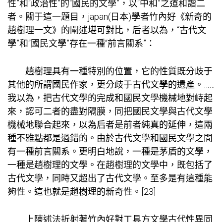
性”和“政治性”的“國民的文學”，以“中和”之道和諧二
者。關于這一題目，japan(日本)學者竹內好《新奇的
趙樹理一文》的闡述堪可對比，后者以為，“古代文
學”和“國民文學”存在一種“前言關系”：
趙樹理具有一種特別的位置，它的性質既分歧于
其他的所謂國民作家，更分歧于古代文學的遺產。……
我以為，把古代文學的完成和國民文學機械地對峙起
來，認可二者的盡對隔膜，同把國民文學與古代文學
機械地聯合起來，以為后者是前者純真的延伸，這兩
種不雅點都是過錯的。由於古代文學和國民文學之間
有一種前言關系。更明白地說，一種是茅盾的文學，
一種是趙樹理的文學。在趙樹理的文學中，既包括了
古代文學，同時又超出了古代文學。至多是有這種能
夠性。這也就是趙樹理的新奇性。[23]
上陳述法折射著竹內好對工具方文學古代性異同