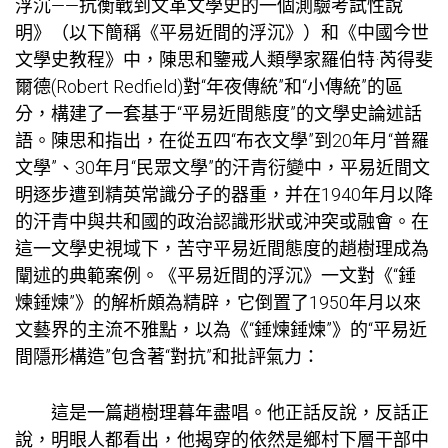
浮沉——抗衡戰到文革文學史的一個測驗考試性說
明》（以下簡稱《平易近間的浮沉》）和《中國今世
文學史教程》中，陳思和鑒戒人類學家羅伯特·芮得斐
爾德(Robert Redfield)對“年夜傳統”和“小傳統”的區
分，構建了一套基于“平易近間態度”的文學史論述話
語。陳思和指出，在從五四“布衣文學”到20年月“普羅
文學”、30年月“民眾文學”的汗青衍變中，平易近間文
明逐步遭到精英常識分子的器重，并在1940年月以降
的汗青中與共和國的政治認識形狀或沖突或融會。在
這一文學史視域下，苦守平易近間態度的趙樹理成為
闡述的典範案例。《平易近間的浮沉》一文對《“錘
煉錘煉”》的解析頗為精辟，它倒置了1950年月以來
文藝界的主流不雅點，以為《“錘煉錘煉”》的“平易近
間隱形構造”包含著“對抗”和批評氣力：
這是一篇趙樹理暮年盡唱。他正話反說，反話正
說，明眼人都看出，他揭穿的依然是鄉村下層干部中