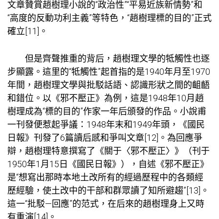
文章贊賞趙樹理小說的“政治性”“平易近族新情勢”和
“高度的反動功利主義”等特色，“趙樹理標的目的”正式
確立[11]。
但是齊聲推重的背后，趙樹理文學的牴觸性也逐
步顯露。這里的“牴觸性”起首指的是1940年月至1970
年間，趙樹理文學與批駁話語、認識形狀之間的齟齬
和錯位。以《邪不壓正》為例，這是1948年10月趙
樹理成為“標的目的”作家一年后頒發的作品。小說甫
一刊發便惹起爭議：1948年末和1949年頭，《國民
日報》刊發了6篇讀后感和爭叫文章[12]。為回應爭
辯，趙樹理特意撰寫了《關于〈邪不壓正〉》（刊于
1950年1月15日《國民日報》），自述《邪不壓正》
是“想寫出那時本地土改所有的經過歷程中的各類經
歷經驗，使土改中的干部和群眾讀了知所避趨”[13]。
這一“批駁—回應”的范式，在后來的趙樹理身上又時
有重演[14]。