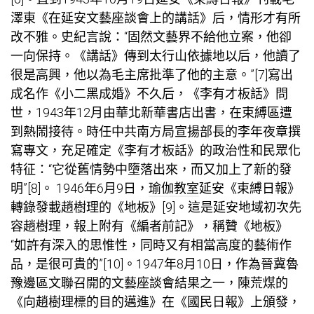
澤東《在延安文藝座談會上的講話》后，情形才有所
改不雅。史紀言說：“固然文藝界不給他立案，他卻
一向保持。《講話》傳到太行山依據地以后，他讀了
很是高興，他以為毛主席批準了他的主意。”[7]寫出
成名作《小二黑成婚》不久后，《李有才板話》問
世，1943年12月由華北新華書店出書，在束縛區遭
到熱鬧接待。時任中共南方局宣揚部長的李年夜章撰
寫專文，充足確定《李有才板話》的政治性和民眾化
特征：“它從舊情勢中墮落出來，而又加上了新的發
明”[8]。 1946年6月9日，
瑜伽教室
延安《束縛日報》
轉錄發載趙樹理的《地板》[9]。這是延安地域初次先
容趙樹理，報上附有《編者前記》，稱贊《地板》
“如許有深入的思惟性，同時又有相當高度的藝術作
品，是很可貴的”[10]。1947年8月10日，作為晉冀魯
豫邊區文聯召開的文藝座談會結果之一，陳荒煤的
《向趙樹理標的目的邁進》在《國民日報》上頒發，