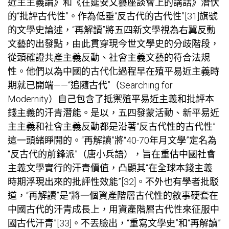
近主主義論》和《在延安文藝座談會上的講話》潛伏
的“批評古代性”。作為低垂“反古代的古代性”[31]旗號
的文學史論述，“再解讀”將五四新文學視為右翼反動
文藝的出發點，由此貫穿現今世文學史的分歧階段，
從頭確證共產主義反動、社會主義文藝的符合法規
性。他們以為中國的古代化過程早在殖平易近主義時
期就已開端——“追隨古代”（Searching for
Modernity）自己包含了抵禦殖平易近主義和批評本
錢主義的汗青潛能。是以，五四發蒙活動、新平易近
主主義和社會主義反動都是沿著“反古代性的古代性”
這一頭緒睜開的。“再解讀”將“40-70年月文學”定名為
“反古代的前鋒派”（唐小兵語），旨在重估中國社會
主義文學實行的汗青價值，凸顯其“在全球本錢主義
時期浮現出來的批評性效能”[32]。不外也有學者批駁
道，“再解讀”是“將一個資產階層古代性的敘事硬套在
中國古代的汗青成長上，用資產階層古代性來征服中
國古代汗青”[33]。不丟臉出，“重寫文學史”和“再解讀”