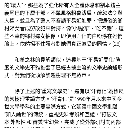
的“壞人”。那些為了強化所有人全體休息和割本錢主
義尾巴的下層干部，不單風格粗魯跋扈，疏忽法令與
人權，並且為了整人不吝誘平易近進罪，把通俗的鄉
村婦女看成勞改犯來對持。像“小腿疼”、“吃不飽”，這
些不幸的鄉村婦女抽像，即便用丑化的白粉涂在她們
臉上，依然擋不住讀者對她們真正遭受的同情。[28]
和董之林的見解類似，這種基于“平易近間化”態
度的文學史不雅推翻了已經占據主流的文學史論述形
式，對我們從頭解讀趙樹理不無啟示。
除了上述的“重寫文學史”，還有以“汗青化”為標尺
的趙樹理重讀方式。“汗青化”是1990年月以來中國今
世文學學科的主要實際方式，它延續中國文學批駁
“知人論世”的傳統，重視史料考辨和互證，“打破文
本‘外部性’和‘審美性’幻覺，完成了從外部研討向內部