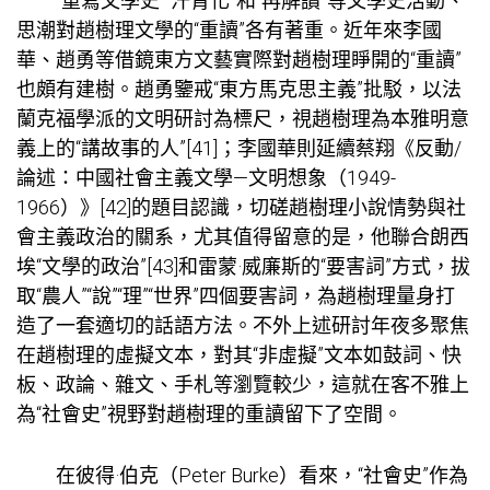
“重寫文學史”“汗青化”和“再解讀”等文學史活動、
思潮對趙樹理文學的“重讀”各有著重。近年來李國
華、趙勇等借鏡東方文藝實際對趙樹理睜開的“重讀”
也頗有建樹。趙勇鑒戒“東方馬克思主義”批駁，以法
蘭克福學派的文明研討為標尺，視趙樹理為本雅明意
義上的“講故事的人”[41]；李國華則延續蔡翔《反動/
論述：中國社會主義文學—文明想象（1949-
1966）》[42]的題目認識，切磋趙樹理小說情勢與社
會主義政治的關系，尤其值得留意的是，他聯合朗西
埃“文學的政治”[43]和雷蒙·威廉斯的“要害詞”方式，拔
取“農人”“說”“理”“世界”四個要害詞，為趙樹理量身打
造了一套適切的話語方法。不外上述研討年夜多聚焦
在趙樹理的虛擬文本，對其“非虛擬”文本如鼓詞、快
板、政論、雜文、手札等瀏覽較少，這就在客不雅上
為“社會史”視野對趙樹理的重讀留下了空間。
在彼得·伯克（Peter Burke）看來，“社會史”作為