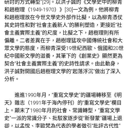
研討的方式轉型”[29]。以洪子誠的《文學史中的柳青
和趙樹理（1949-1970）》[30]一文為例，他將柳青
和趙樹理放在今世文學史外部作比擬，以為柳青憑仗
其史詩性和對“社會主義新人”的勝利塑造，更接近“社
會主義實際主義”的尺度，比擬之下，趙樹理則有所
偏離。二者差異在于，趙樹理猛攻中國傳統社會和大
眾文學的態度，而柳青深受19世紀西歐、俄國和20世
紀中國新文學的滋養，其筆下的《創業史》顯然更為
契合“社會主義實際主義”的史詩性請求。由此動身，
洪子誠對開國后趙樹理文學的“起落浮沉”做出了深入
分析。
進進1990年月，“重寫文學史”的疆場轉移至《明
天》雜志（1991年于海內停刊）的“重寫文學史”欄目
上。顛末了1980年月的社會、常識轉型，“重寫文學
史”一派的常識分子、批駁家逐步從“新發蒙”疆場上退
卻，以孟悅、李歐梵為代表的學者徵引“批評古代性”