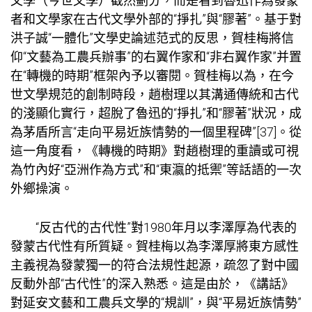
文學（今世文學）截然劃分，而是看到魯迅作為發蒙
者和文學家在古代文學外部的“掙扎”與“膠著”。基于對
洪子誠“一體化”文學史論述范式的反思，賀桂梅將信
仰“文藝為工農兵辦事”的右翼作家和“非右翼作家”并置
在“轉機的時期”框架內予以審閱。賀桂梅以為，在今
世文學規范的創制時段，趙樹理以其溝通傳統和古代
的淺顯化實行，超脫了魯迅的“掙扎”和“膠著”狀況，成
為茅盾所言“走向平易近族情勢的一個里程碑”[37]。從
這一角度看，《轉機的時期》對趙樹理的重讀或可視
為竹內好“亞洲作為方式”和“東瀛的抵禦”等話語的一次
外鄉操演。
“反古代的古代性”對1980年月以李澤厚為代表的
發蒙古代性有所質疑。賀桂梅以為李澤厚將東方感性
主義視為發蒙獨一的符合法規性起源，疏忽了對中國
反動外部“古代性”的深入熟悉。這是由於，《講話》
對延安文藝和工農兵文學的“規訓”，與“平易近族情勢”