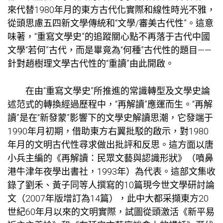
來代替1980年月的東方古代化實際和線性時光不雅，
從頭思慮五四新文學傳統和“文學/審美古代性”。這意
味著，“重寫文學史”的追蹤關心點不再落于古代中國
文學“若何”古代，而是畢竟為“何種”古代性的題目——
針對趙樹理文學古代性的“重讀”由此開啟。
在由“重寫文學史”所推進的常識轉型及文學史論
述范式的轉換經過歷程中，“再解讀”應運而生。“再解
讀”是在“新發蒙”影響下的文學史解讀思潮，它發端于
1990年月初期，借助東方右翼批駁的啟示，對1980
年月的文明古代性尋求做出批評和反思。這方面以唐
小兵主編的《再解讀：民眾文藝與認識形狀》（噴鼻
港牛津年夜學出書社，1993年）為代表。這部文集收
錄了劉禾、黃子同等人撰寫的10篇現今世文學研討論
文（2007年版增訂為14篇），此中大都采擷東方20
世紀60年月以來的文明實際，試圖從頭激活《新平易