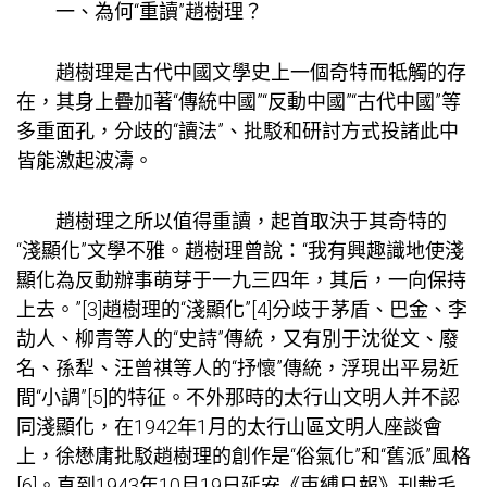
一、為何“重讀”趙樹理？
趙樹理是古代中國文學史上一個奇特而牴觸的存
在，其身上疊加著“傳統中國”“反動中國”“古代中國”等
多重面孔，分歧的“讀法”、批駁和研討方式投諸此中
皆能激起波濤。
趙樹理之所以值得重讀，起首取決于其奇特的
“淺顯化”文學不雅。趙樹理曾說：“我有興趣識地使淺
顯化為反動辦事萌芽于一九三四年，其后，一向保持
上去。”[3]趙樹理的“淺顯化”[4]分歧于茅盾、巴金、李
劼人、柳青等人的“史詩”傳統，又有別于沈從文、廢
名、孫犁、汪曾祺等人的“抒懷”傳統，浮現出平易近
間“小調”[5]的特征。不外那時的太行山文明人并不認
同淺顯化，在1942年1月的太行山區文明人座談會
上，徐懋庸批駁趙樹理的創作是“俗氣化”和“舊派”風格
[6]。直到1943年10月19日延安《束縛日報》刊載毛