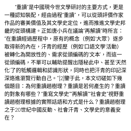
“重讀”是中國現今世文學研討的主要方式，更是
一種認知裝配，經由過程“重讀”，可以從頭評價作家
作品的審美價值及其文學史定位，進而推進文學史邦
畿的從頭構建。正如唐小兵在議論“再解讀”時所言：
“在重讀經過歷程中，原有的概念（例如‘大眾’）逐步
取得新的內在，汗青的經歷（例如‘口語文學‘活動）
被轉化為開放性的、需求從頭編碼的‘文本’，而這一
從頭編碼，不單可以輔助提醒出隱秘此中、甚至‘天然
化’了的牴觸邏輯和認識形狀，同時也把汗青的印記深
深烙進瀏覽行動自己。”[2]鑒于此，本文切磋如下幾
個題目：為何重讀趙樹理？重讀是若何產生的？重讀
的對象有哪些？“重寫文學史”“再解讀”“社會史”視野重
讀趙樹理根據的實際話語和方式是什么？重讀趙樹理
之于20世紀中國反動、社會汗青、文學史的意義安
在？