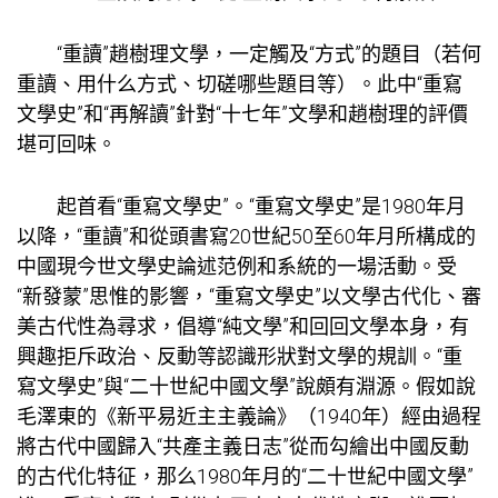
“重讀”趙樹理文學，一定觸及“方式”的題目（若何
重讀、用什么方式、切磋哪些題目等）。此中“重寫
文學史”和“再解讀”針對“十七年”文學和趙樹理的評價
堪可回味。
起首看“重寫文學史”。“重寫文學史”是1980年月
以降，“重讀”和從頭書寫20世紀50至60年月所構成的
中國現今世文學史論述范例和系統的一場活動。受
“新發蒙”思惟的影響，“重寫文學史”以文學古代化、審
美古代性為尋求，倡導“純文學”和回回文學本身，有
興趣拒斥政治、反動等認識形狀對文學的規訓。“重
寫文學史”與“二十世紀中國文學”說頗有淵源。假如說
毛澤東的《新平易近主主義論》（1940年）經由過程
將古代中國歸入“共產主義日志”從而勾繪出中國反動
的古代化特征，那么1980年月的“二十世紀中國文學”