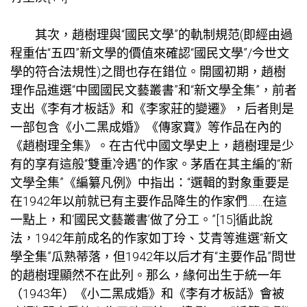
其次，趙樹理與“國民文學”的軌制規范(即經由過
程重估“五四”新文學的價值來確認“國民文學”/今世文
學的符合法規性)之間也存在錯位。開國初期，趙樹
理作品進選“中國國民文藝叢書”和“新文學全集”，前者
支出《李有才板話》和《李家莊的變遷》，后者則是
一部包含《小二黑成婚》《傳家寶》等作品在內的
《趙樹理全集》。在古代中國文學史上，趙樹理是少
有的享有這般“雙重冷遇”的作家。茅盾在其主編的“新
文學全集”《編纂凡例》中指出：“選輯的對象重要是
在1942年以前就已有主要作品降生的作家們……在這
一點上，和‘國民文藝叢書’做了分工。”[15]循此說
法，1942年前成名的作家如丁玲、艾青等進選“新文
學全集”瓜熟蒂落，但1942年以后才有“主要作品”問世
的趙樹理顯然不在此列。那么，緣何出生于統一年
（1943年）《小二黑成婚》和《李有才板話》會被