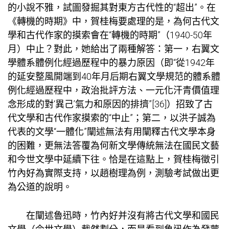
的小說不雅，試圖發掘其對東方古代性的“超出”。在
《轉機的時期》中，賀桂梅要處理的是，為何古代文
學和古代作家的摸索會在“轉機的時期”（1940-50年
月）中止？對此，她給出了兩種解答：第一，右翼文
學體系體例化經過歷程中的暴力原因（即“從1942年
的延安整風開端到40年月后期右翼文學規范的體系體
例化經過歷程中，政治批評方法、一元化汗青價值理
念形成的對‘異己’氣力和原因的排擠”[36]）招致了古
代文學和古代作家摸索的“中止”；第二，以洪子誠為
代表的文學“一體化”闡述無法有用闡釋古代文學本身
的困難，更無法答覆為何新文學傳統無法在國民文藝
和今世文學中延續下往。恰是在這點上，賀桂梅徵引
竹內好為實際支持，以趙樹理為例，測驗考試做出更
為公道的說明。
在闡述魯迅時，竹內好并沒有將古代文學和國民