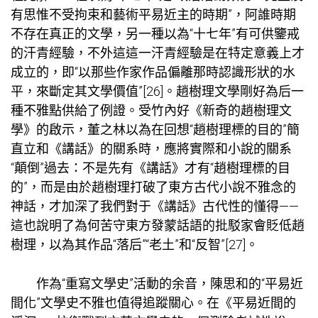
有思惟不受拘束和藝術平易近主的時期”，阿誰時期
不存在真正的文學，另一種以為“十七年”有可供鑒戒
的汗青經驗，不外這這一汗青經驗是在特定意義上才
成立的，即“以那些作家作品偏離那時認識形狀的水
平，來斷定其文學價值”[26]。趙樹理文學剛好為后一
種不雅點供給了例證。受竹內好《新奇的趙樹理文
學》的啟示，董之林以為在回想“趙樹理標的目的”簡
直立和《講話》的關系時，應將實際和小說的關系
“顛倒”過去：不是先有《講話》才有“趙樹理標的目
的”，而是由於趙樹理打破了東方古代小說不雅念的
神話，才加深了我們對于《講話》古代性的懂得——
這也說明了為何苦守東方發蒙話語的批駁家會貶低趙
樹理，以為其作品“落后”“老土”和“反智”[27]。
作為“重寫文學史”活動的余音，陳思和的“平易近
間化”文學史不雅也值得追蹤關心。在《平易近間的