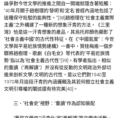
論爭對今世文學的推進之間自一開端就隱含著牴觸：
“40年月關于趙樹理的‘發明’和‘定名’曾經內涵地包括了
這種保守批駁的能夠性。”[38]趙樹理在“社會主義實際
主義”之外構建了一種新的想象汗青的方法，《三里
灣》恰是這一汗青想象的產品，其烏托邦顏色顯影了
“社會主義中國”的古代性特征。在《“中國氣度”：今世
文學與平易近族情勢建構》一書中，賀桂梅進一個步
驟將趙樹理、歌劇《白毛女》等代表的“平易近族情
勢”指以為“社會主義古代性”[39]。有學者指出，相似
的重讀（“再解讀”）并沒有從反動的文明政治外部切
進來剖析文學/文明的古代性，是以它們對1940至
1970年月這段汗青的內涵邏輯及其若何樹立社會主義
文明引導權的闡述還有待完美[40]。
三、“社會史”視野：“重讀”作為認知裝配