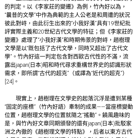
的判定。以《李家莊的變遷》為例，竹內好以為，
“曩昔的文學”中作為典範的主人公老是和周遭的狀況
彼此對峙，由此衍生出來的“小我好漢”具有19世紀批
評實際主義和20世紀古代文學的特征；但《李家莊的
變遷》處理了“小我好漢”和時期佈景的對峙，趙樹理
文學是以“既包括了古代文學，同時又超出了古代文
學”。竹內好這一判定包含對西歐古代性的不滿，流
露出japan(日本)昭和時代尋求重構世界史的認識形狀
需求，即所謂“古代的超克”（或譯為“近代的超克”）
[24]。
現實上，趙樹理在文學史的起落沉浮是遭到某種
“固定的座標”（竹內好語）牽制的成果——當座標變動
位置，趙樹理文學的位置就隨之“搖動”。饒風趣味的
是，與竹內好文章同期頒發的還有japan(日本)批駁家
洲之內徹的《趙樹理文學的特點》，后者以東方古代