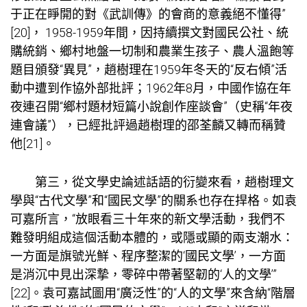
于正在睜開的對《武訓傳》的會商的意義絕不懂得”
[20]， 1958-1959年間，因持續撰文對國民公社、統
購統銷、鄉村地盤一切制和農業生孩子、農人溫飽等
題目頒發“異見”，趙樹理在1959年冬天的“反右傾”活
動中遭到作協外部批評；1962年8月，中國作協在年
夜連召開“鄉村題材短篇小說創作座談會”（史稱“年夜
連會議”），已經批評過趙樹理的邵荃麟又轉而稱贊
他[21]。
第三，從文學史論述話語的衍變來看，趙樹理文
學與“古代文學”和“國民文學”的關系也存在捍格。如袁
可嘉所言，“放眼看三十年來的新文學活動，我們不
難發明組成這個活動本體的，或隱或顯的兩支潮水：
一方面是旗號光鮮、程序整潔的‘國民文學’，一方面
是消沉中見出深摯，零碎中帶著堅韌的‘人的文學’”
[22]。袁可嘉試圖用“廣泛性”的“人的文學”來含納“階層