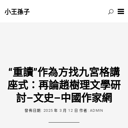
小王孫子
跳
至
主
要
內
容
“重讀”作為方找九宮格講
座式：再論趙樹理文學研
討–文史–中國作家網
發佈日期:
2025 年 3 月 12 日
作者:
ADMIN