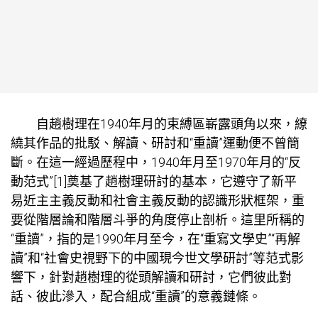
自趙樹理在1940年月的束縛區嶄露頭角以來，繚
繞其作品的批駁、解讀、研討和“重讀”運動便不曾簡
斷。在這一經過歷程中，1940年月至1970年月的“反
動范式”[1]奠基了趙樹理研討的基本，它遵守了新平
易近主主義反動和社會主義反動的認識形狀框架，重
要從階層論和階層斗爭的角度停止剖析。這里所稱的
“重讀”，指的是1990年月至今，在“重寫文學史”“再解
讀”和“社會史視野下的中國現今世文學研討”等范式影
響下，針對趙樹理的從頭解讀和研討，它們彼此對
話、彼此滲入，配合組成“重讀”的意義鏈條。