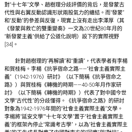
對“十七年”文學、趙樹理分歧評價的背后，是發蒙古
代性與右翼反動認識形狀兩股氣力的纏結。而“發蒙”
和“反動”的參差與反復，現實上沒有走出李澤厚（其
《發蒙與救亡的雙重變奏》一文為20世紀80年月的
“新發蒙主義”供給了公道化說明）設下的實際視野
[34]。
針對趙樹理的“再解讀”和“重讀”，代表學者有李楊
和賀桂梅。李楊《抗爭宿命之路——“社會主義實際主
義”（1942-1976）研討》（以下簡稱《抗爭宿命之
路》）與賀桂梅《轉機的時期——40-50年月作家研
討》（以下簡稱《轉機的時期》）代表了對中國今世
文學“古代性”的分歧懂得。《抗爭宿命之路》的研討
對象為1942-1976年間的“社會主義實際主義”文學。
李楊將“延安文學”“十七年文學”置于“社會主義實際主
義”的框架內停止“常識考古學”，以為“社會主義實際主