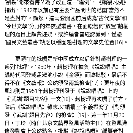
“割裂”開來看待？為了改正這一“違例”，《編纂凡例》
指出，1942年以前已有主要作品問世的范圍“當然不
是盡對的”。顯然，這兩套開國前后成為“古代文學”和
“今世文學”分野的年夜型叢書，在面臨若何“放置”趙樹
理的題目上頗費遲疑，或許編者曾經認識到，僅憑
“國民文藝叢書”缺乏以穩固趙樹理的文學史位置[16]。
更顯在的牴觸是新中國成立以后針對趙樹理的一
系列“批評”。1950年，趙樹理在擔負《說說唱唱》主
編時代因登載孟淑池小說《金鎖》而遭批駁，最后不
得不在《文藝報》公然頒發兩篇檢查[17]；更年夜的
風浪則是1951年趙樹理刊發于《說說唱唱》上的
《“武訓”題目先容》一文[18]。趙樹理再次觸了前方，
隨后《說說唱唱》雜志以“編纂室”名義撰寫了《對頒
發〈“武訓”題目先容〉的檢查》[19]。這一年11月20
日，丁玲（時任北京文藝界整風活動主任）在整風進
修發動會上公然點名，批駁《說說唱唱》“編纂者對