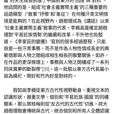
義”的天生成長對應了中國對東方的“回應”與“對抗”。
他詰問的是，組成“社會主義實際主義”的三種重要的
話語類型（“敘事”“抒懷”和“象征”）在何種汗青文明情
境是能夠的？在此視野內，趙樹理成為《講話》以來
“社會主義實際主義”敘事的代表。李楊高度確定趙樹
理對“平易近族情勢”的繼續和改革，不外他也批駁
道，《李家莊的變遷》“寫到的很多經過歷程，只能
說是一些汗青事務，而不是作為人物性情成長史的典
範情節與人物之間組成相生相長的聯繫關係。如許，
在作品的更深條理上，事務與人物之間構成了一系列
同床異夢的斷裂帶”[35]。這一批駁以東方古代長篇小
說為繩尺，剛好和竹內好是對峙的。
假如說李楊從東方古代性視野動身，重視文本的
認識形狀，器重文學、個別和“平易近族-國度”的同構
關系，那么賀桂梅則從“反古代的古代性”切進，誇大
趙樹理融會傳統與古代、統合個別和所有人全體認識