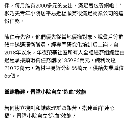
伴，每月能有2000多元的支出，滿足著
包養網
嘞！”
柳乃夫青年小院居平易近楊順菊很滿足物業公司的這
份任務。
陳仁春先容，他們優先從當地優撫對象、脫貧戶等群
體中遴選環衛職員，經專門研究化培訓后上崗。自
2018年以來，年夜榮寨社區所有人全體經濟組織經由
過程承接鎮環衛任務創收1359.86萬元，純利潤達
210.72萬元，為村平易近分紅66萬元，供給失業職位
65個。
黨建聯建，晉陞小院自立“造血”效能
若何樹立機制和諧處理群眾艱苦，搭建黨群“連心
橋”，晉陞小院自立“造血”效能？