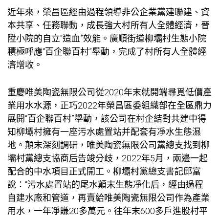
近年來，榮昌區經由過程領導非公企業黨建聯建、資
本共享、任務聯動，成長強大村所有人全體經濟，晉
陞小院的自立“造血”效能。廣順街道柳壩村生態小院
積極呼應“百企聯百村”舉動，完成了村所有人全體經
濟增收。
重慶唯美陶瓷無限公司從2020年末就開端尋覓低價產
業用水水源，正巧2022年榮昌區委組織部在全區鼎力
展開“百企聯百村”舉動，該公司在村企結對共建中得
知柳壩村擁有一座污水處置站并配套有凈水生態濕
地。顛末深刻調研，唯美陶瓷無限公司黨總支找到柳
壩村黨總支協商后告竣分歧，2022年5月，兩邊一起
配合的中水項目正式開工。柳壩村黨總支書記邱富
說：“污水處置站的尾水顛末生態凈化后，經由過程
自建水廠和管道，再賣給唯美陶瓷無限公司作為產業
用水，一年凈賺20多萬元。往年末600多戶進股村平