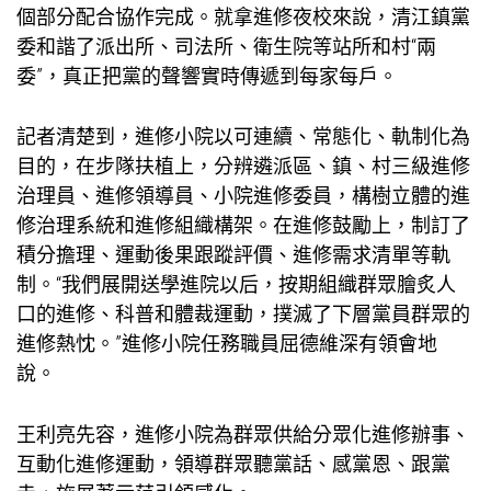
個部分配合協作完成。就拿進修夜校來說，清江鎮黨
委和諧了派出所、司法所、衛生院等站所和村“兩
委”，真正把黨的聲響實時傳遞到每家每戶。
記者清楚到，進修小院以可連續、常態化、軌制化為
目的，在步隊扶植上，分辨遴派區、鎮、村三級進修
治理員、進修領導員、小院進修委員，構樹立體的進
修治理系統和進修組織構架。在進修鼓勵上，制訂了
積分擔理、運動後果跟蹤評價、進修需求清單等軌
制。“我們展開送學進院以后，按期組織群眾膾炙人
口的進修、科普和體裁運動，撲滅了下層黨員群眾的
進修熱忱。”進修小院任務職員屈德維深有領會地
說。
王利亮先容，進修小院為群眾供給分眾化進修辦事、
互動化進修運動，領導群眾聽黨話、感黨恩、跟黨