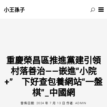
小王孫子
跳
至
主
要
內
容
重慶榮昌區推進黨建引領
村落善治——嵌進“小院
+” 下好查包養網站“一盤
棋”_中國網
發佈日期:
2024 年 7 月 13 日
作者:
ADMIN