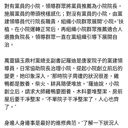
對有黨員的小院，領導群眾將黨員推薦為小院院長，
施展黨員的帶頭榜樣感化；對沒有黨員的小院，由黨
建領導員代行院長職責，組織小院群眾展開“小院+”扶
植，在小院運轉正常后，再組織小院群眾推薦適合人
選擔負院長，領導群眾一直在黨組織引導下展開自
治。
萬靈鎮玉鼎村黨總支副書記羅迪是唐家院子的黨建領
導員，日常協助院長治理小院。提起小院創立前后的
變更，她印象深入，“那時院子周遭的狀況很差，雞
鴨都是散養，柴火、耕具隨便堆放。”羅迪說，小院
創立后，請求大師雞鴨要圈養、木料要堆整潔、房前
屋后要干凈整潔，“不單院子干凈整潔了，人心也齊
了。”
身邊人身邊事是最好的進修典范。“了解一下狀況人