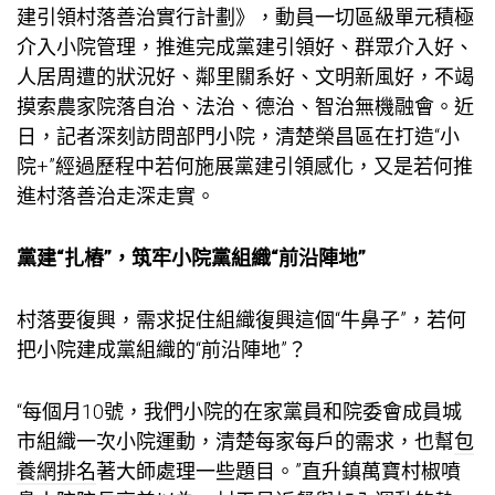
建引領村落善治實行計劃》，動員一切區級單元積極
介入小院管理，推進完成黨建引領好、群眾介入好、
人居周遭的狀況好、鄰里關系好、文明新風好，不竭
摸索農家院落自治、法治、德治、智治無機融會。近
日，記者深刻訪問部門小院，清楚榮昌區在打造“小
院+”經過歷程中若何施展黨建引領感化，又是若何推
進村落善治走深走實。
黨建“扎樁”，筑牢小院黨組織“前沿陣地”
村落要復興，需求捉住組織復興這個“牛鼻子”，若何
把小院建成黨組織的“前沿陣地”？
“每個月10號，我們小院的在家黨員和院委會成員城
市組織一次小院運動，清楚每家每戶的需求，也幫
包
養網排名
著大師處理一些題目。”直升鎮萬寶村椒噴