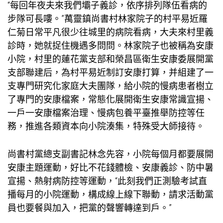
“每回年夜夫來我們壩子義診，依序排列隊伍看病的
步隊可長嘍。”萬靈鎮尚書村林家院子的村平易近羅
仁菊日常平凡很少往城里的病院看病，大夫來村里義
診時，她就捉住機遇多問問。林家院子也被稱為安康
小院，村里的蓮花黨支部和榮昌區衛生安康委展開黨
支部聯建后，為村平易近制訂安康打算，并組建了一
支專門研究化家庭大夫團隊，給小院的慢病患者樹立
了專門的安康檔案，常態化展開衛生安康常識宣揚、
一戶一安康檔案治理、慢病
包養平臺推舉
防控等任
務，推進各類資本向小院湊集，特殊受大師接待。
尚書村黨總支副書記林念先容，小院每個月都要展開
安康主題運動，好比不花錢體檢、安康義診、防中暑
宣揚、熱射病防控等運動，“此刻我們正測驗考試直
播每月的小院運動，構成線上線下聯動，請求活動黨
員也要餐與加入，把黨的聲響轉達到戶。”