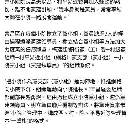
鼻小院院長高美以為，村平易近餐與加入運動的熱
忱，離不開黨建引領，“我本身就是黨員，常常率領
大師在小院一路展開運動。”
榮昌區在每個小院樹立了黨小組，黨員缺乏3人的經
由過程遴派黨建領導員、樹立結合黨小組等方法加大
力度黨的任務籠罩，構建起“鎮街黨（工）委—村級黨
組織—村平易近小組（網格）黨支部（黨小組）—小
院黨小組（黨建領導員）”的組織系統。
“把小院作為黨支部（黨小組）運動陣地，推進網格
向小院下沉、組織運動向小院延長。”榮昌區委組織
部副部長趙勇說，經由過程成立小院黨小組、遴派黨
建領導員、樹立黨員聯戶機制等辦法，將黨建資本嵌
進“小院+”管理中，構成區、村、院、平易近等管理資
本“一盤棋”的格式。