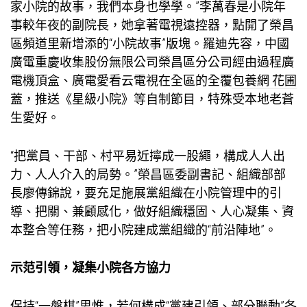
家小院的故事，我們本身也學學。”李萬春是小院年
事較年夜的副院長，她拿著電視遠控器，點開了榮昌
區頻道里新增添的“小院故事”版塊。羅迪先容，中國
廣電重慶收集股份無限公司榮昌區分公司經由過程廣
電機頂盒、廣電愛看云電視在全區的全覆
包養網 花圃
蓋，推送《星級小院》等自制節目，特殊受本地老蒼
生愛好。
“把黨員、干部、村平易近擰成一股繩，構成人人出
力、人人介入的局勢。”榮昌區委副書記、組織部部
長廖傳錦說，要充足施展黨組織在小院管理中的引
導、把關、兼顧感化，做好組織穩固、人心凝集、資
本整合等任務，把小院建成黨組織的“前沿陣地”。
示范引領，凝集小院各方協力
保持“一盤棋”思惟，若何構成“黨建引領、部分聯動”各