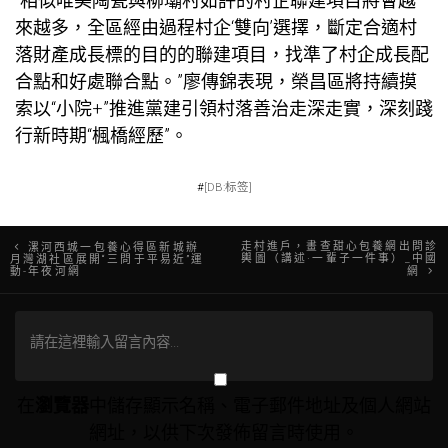
“相似唯美陶瓷與柳壩村如許的村企聯建項目將會越
來越多，全區經由過程村企‘雙向’選擇，斷定合適村
落財產成長標的目的的聯建項目，找準了村企成長配
合點和好處聯合點。”廖傳錦表現，榮昌區將持續摸
索以“小院+”推進黨建引領村落善治走深走實，深刻踐
行新時期“楓橋經歷”。
#
[DB:标签]
文
走村進戶，畫查甜心包養網出問診
漯河西城一包養心得區新城辦
輿圖（講述·一輩子一件事）_中國
月灣湖社區展開“三問于平易近”運
動-年夜河網
網
章
導
覽
在
瀏覽器
中儲存顯示名稱、電子郵件地址及個人網站
網址，以供下次發佈留言時使用。