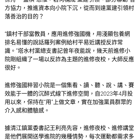
方協力，推進資本向小院下沉，從而到達黨建引領村
落善治的目的？
“鎮村干部當教員，應用進修強國機，用淺顯
包養網
排名
易懂的說話羅列案例給村平易近講授反詐常
識。”塔水村黨總支書記曾年夜能說，幾天前進修小
院剛組織了一場以反詐為主題的進修夜校，大師反應
很好。
進修強國粹習小院是一個集看、讀、聽、說、講、賽
效能于一體的沉醉式線下進修空間，自2023年4月投
用以來，保持在“用”上做文章，實在加強黨員群眾的
介入感和體驗感。
據清江鎮黨委書記王利亮先容，進修夜校、進修講堂
是他們展開送學進院的幾種情勢，每次運動都需求多