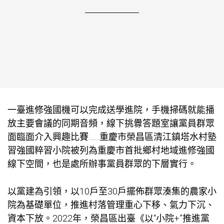
一臺進修強國機可以完成送學進院，手機掃碼就能播
放主要會議的同期音頻，線下挑釁答題室讓黨員群眾
面臨面介入興趣比賽……重慶市榮昌區清江鎮塔水村塾
習強國粹習小院被列為重慶市首批鄉村地域進修強國
線下空間，也是處所辦事黨員群眾的下層實行。
以黨建為引領，以10戶至30戶擺佈群眾湊集的農家小
院為基礎單位，推進村落管理重心下移、氣力下沉、
資本下放。2022年，榮昌區出臺《以“小院+”推進黨