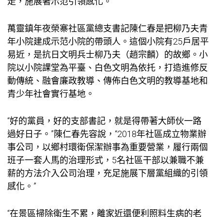
走，施展著示范引領感化。
萬靈鎮年夜榮寨社區黨總支書記陳仁春是把柳乃夫青
年小院建成示范小院的帶頭人。這個小院有25戶居平
易近，是抗日文明兵士柳乃夫（趙宗麟）的故鄉。小
院以小院課堂為平臺、白色文明為依托，打造進修反
動傳統、融會廉政教導、傳佈白色文明的教導基地和
青少年社會實行基地。
“好的黨員，好的支部書記，就是得帶著大師伙一路
過好日子。”陳仁春先容說，“2018年社區成立物業辦
事公司，以鄉村環衛保潔辦事為重要營業，履行兩個
班子一套人馬的治理形式，5名社區干部以兼職不兼
薪的方法介入公司治理，充足施展下層黨組織的引領
感化。”
“在景區掃除衛生不累，離家近還便利照料生病的老