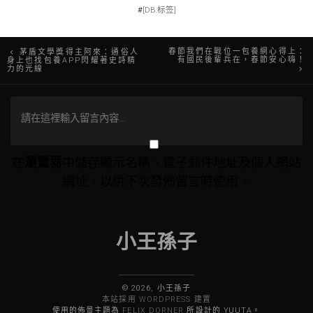
#
[DB:标签]
文
春節我們在戰位一包養網心得上：
茅盾文學獎得主阿來：通俗人
有國民後輩兵在，春節安心嗨！
身上也找包養APP閃耀著史詩精
力的光線
章
導
覽
在
瀏覽器
中儲存顯示名稱、電子郵件地址及個人網站
網址，以供下次發佈留言時使用。
小王孫子
© 2026, 小王孫子
本站採用 WORDPRESS 建置
使用的佈景主題為
FELIX DORNER
所設計的 YUUTA。