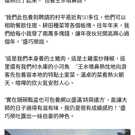
還熱烈了起來。”
包養
王水噴鼻說。
“我們此
包養
刻聘請的村平易近有50多位，他們可以
相助餐飲住宿、耕田種菜等各個板塊。往年年末，我
們給每小我發了兩萬多塊錢，讓年夜伙兒開高興心過
個年。”盛巧榮說。
“這是我們本身養的土豬肉，這是土雞蛋炒辣椒，這
里還有我們村水庫的小河魚……”王水噴鼻熱忱地向游
客先
包養
容本地的特點土家菜，滿桌的菜肴熱火朝
天，喧嘩的炊火氣安慰人心。
“實在鍋碗瓢盆也可
包養網
以盛滿‘詩與遠方’，能讓大
師的日子過得有滋有味，我仍是很有成績感的！”盛
巧榮吐露出一絲自豪的神色。