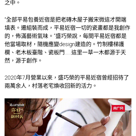
之中。
“全部平易
包養
近宿是把老磚木屋子搬宋微這才開端
填表。遷組裝而成，平易近宿一切的瓷畫都是我創作
的，佈滿藝術氣味。”盛巧榮說，每間平易近宿都是
他當場取材，隨機應變design建造的。竹制樓梯護
欄、老木板臺階、瓷板門……這里一草一木都源于天
然，源于創作。
2020年7月營業以來，盛巧榮的平易近宿曾經招待了
兩萬余人，村落老宅煥收回新的活力。