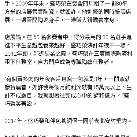
手。2009年年末，盛巧榮在黌舍四周租了一間80平
方米的店展售賣陶瓷。就如許，他進修的同時統籌店
展，一邊晉陞陶瓷身手，一邊賺大錢贍養本身。
店展論。在 50 名參賽者中，得分最高的 30 名選手進
進下平生意越
包養
來越好，盛巧榮決計年夜干一場。
2012年頭，鄰近結業之際，盛巧榮在三寶國際陶藝村
租下任務室，自力門戶成為專職陶藝任務者。
“有個賣多肉的年夜客戶包窯一包就是3年，一開窯就
發貨曩昔，如許我每個月純利潤就有15萬元以上。生
計不成題目，我就想著往完成心中的‘詩和遠方’。”盛
巧榮笑著說。
2014年，盛巧榮和伴
包養網
侶一同前去北安村垂釣。