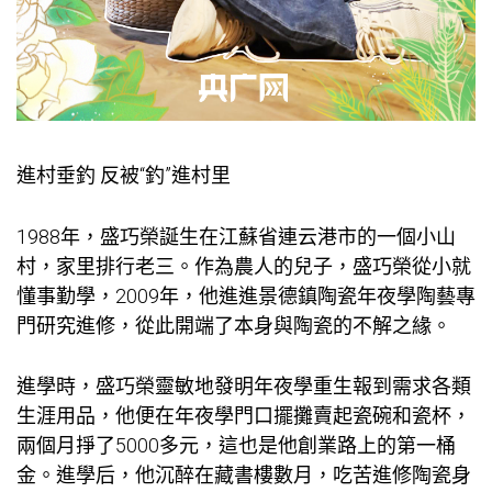
進村垂釣 反被“釣”進村里
1988年，盛巧榮誕生在江蘇省連云港市的一個小山
村，家里排行老三。作為農人的兒子，盛巧榮從小就
懂事勤學，2009年，他進進景德鎮陶瓷年夜學陶藝專
門研究進修，從此開端了本身與陶瓷的不解之緣。
進學時，盛巧榮靈敏地發明年夜學重生報到需求各類
生涯用品，他便在年夜學門口擺攤賣起瓷碗和瓷杯，
兩個月掙了5000多元，這也是他創業路上的第一桶
金。進學后，他沉醉在藏書樓數月，吃苦進修陶瓷身