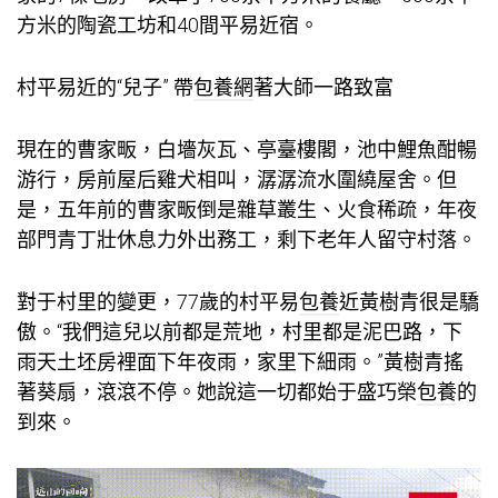
方米的陶瓷工坊和40間平易近宿。
村平易近的“兒子” 帶
包養網
著大師一路致富
現在的曹家畈，白墻灰瓦、亭臺樓閣，池中鯉魚酣暢
游行，房前屋后雞犬相叫，潺潺流水圍繞屋舍。但
是，五年前的曹家畈倒是雜草叢生、火食稀疏，年夜
部門青丁壯休息力外出務工，剩下老年人留守村落。
對于村里的變更，77歲的村平易
包養
近黃樹青很是驕
傲。“我們這兒以前都是荒地，村里都是泥巴路，下
雨天土坯房裡面下年夜雨，家里下細雨。”黃樹青搖
著葵扇，滾滾不停。她說這一切都始于盛巧榮
包養
的
到來。