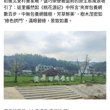
初進北安村曹家畈，盛巧榮便被面前的原生態風景吸
引了：這里儼然如《桃花源記》中所言“夾岸
包養網
數百步，中無
包養網
雜樹，芳草鮮美”，樹木茂密如
“綠色拱門”，滿眼碧綠，景致如畫。