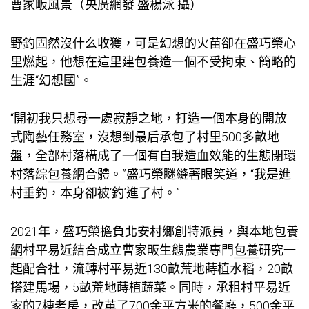
曹家畈風景（央廣網發 盛楊泳 攝）
野釣固然沒什么收獲，可是幻想的火苗卻在盛巧榮心
里燃起，他想在這里建
包養
造一個不受拘束、簡略的
生涯“幻想國”。
“開初我只想尋一處寂靜之地，打造一個本身的開放
式陶藝任務室，沒想到最后承包了村里500多畝地
盤，全部村落構成了一個有自我造血效能的生態閉環
村落綜
包養網
合體。”盛巧榮瞇縫著眼笑道，“我是進
村垂釣，本身卻被‘釣’進了村。”
2021年，盛巧榮擔負北安村鄉創特派員，與本地
包養
網
村平易近結合成立曹家畈生態農業專門
包養
研究一
起配合社，流轉村平易近130畝荒地蒔植水稻，20畝
搭建馬場，5畝荒地蒔植蔬菜。同時，承租村平易近
家的7棟老房，改革了700余平方米的餐廳，500余平