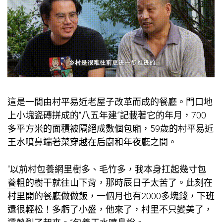
這是一間由村平易近老屋子改革而成的餐廳。門口地
上小塊瓷磚拼成的“八五年建”記載著它的年月，700
多平方米的面積被隔絕成數個包廂，59歲的村平易近
王水噴鼻端著菜穿越在后廚和年夜廳之間。
“以前村
包養網
里樹多、毛竹多，我本身扛起幾寸
包
養
粗的樹干就往山下背，那時辰日子太苦了。此刻在
村里開的餐廳做做飯，一個月也有2000多塊錢，下班
還很輕松！多虧了小盛，他來了，村里不只變美了，