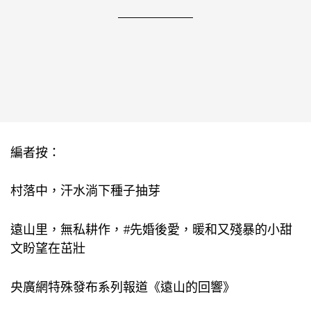
編者按：
村落中，汗水淌下種子抽芽
遠山里，無私耕作，#先婚後愛，暖和又殘暴的小甜
文盼望在茁壯
央廣網特殊發布系列報道《遠山的回響》