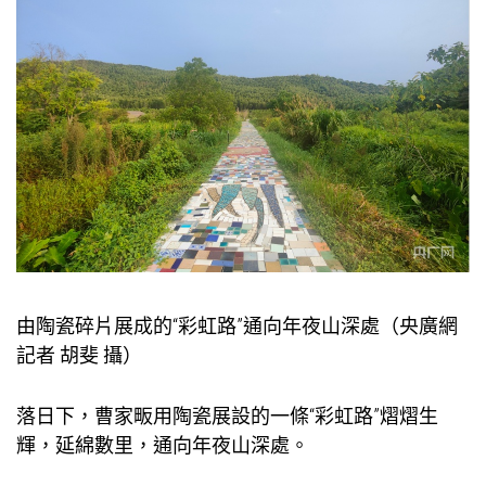
由陶瓷碎片展成的“彩虹路”通向年夜山深處（央廣網
記者 胡斐 攝）
落日下，曹家畈用陶瓷展設的一條“彩虹路”熠熠生
輝，延綿數里，通向年夜山深處。