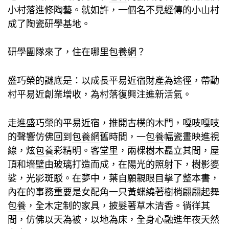
小村落進修陶藝。就如許，一個名不見經傳的小山村
成了陶瓷研學基地。
研學團隊來了，住在哪里
包養網
？
盛巧榮的謎底是：以成長平易近宿財產為途徑，帶動
村平易近創業增收，為村落復興注進新活氣。
走進盛巧榮的平易近宿，推開古樸的木門，嘎吱嘎吱
的聲響仿佛回到
包養網
舊時間，一
包養
幅瓷畫映進視
線，炫
包養
彩精明。客堂里，兩棵樹木矗立其間，屋
頂和墻壁由玻璃打造而成，在陽光的照射下，樹影婆
娑，光影斑駁。在夢中，葉自願親眼目擊了整本書，
內在的事務重要是女配角一只黃蝶繞著樹梢翩翩起舞
包養
，全木定制的家具，披髮著草木清香。徜徉其
間，仿佛以天為被，以地為床，全身心融進年夜天然