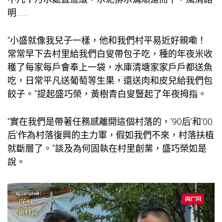
明……
“小盛就像我兒子一樣，他和我們村平易近好親嘞！
常常早下去村里給我們白叟帶包子吃，種的年夜米收
穫了每家每戶會奉上一袋，水庫清塘家家戶戶都送魚
吃，日常平凡送葡萄等生果，還送肉和皮兒給我們包
餃子。”提起盛巧榮，黃樹青白叟豎起了年夜拇指。
“實在我們是帶著任務感離開這個村落的，‘90后’和‘00
后’作為村落復興的主力軍，假如我們不來，村落扶植
就斷層了。”談及為何固執在村里創業，盛巧榮如是
說。