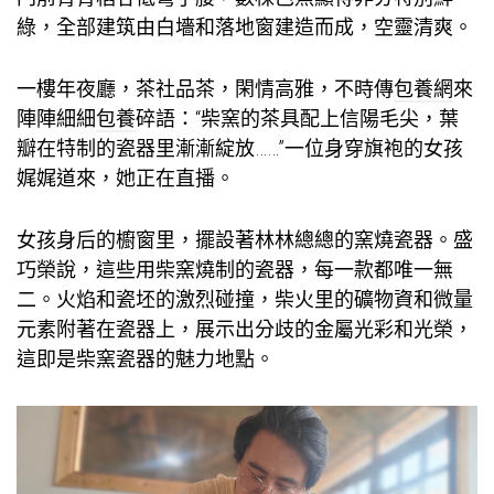
綠，全部建筑由白墻和落地窗建造而成，空靈清爽。
一樓年夜廳，茶社品茶，閑情高雅，不時傳
包養網
來
陣陣細細
包養
碎語：“柴窯的茶具配上信陽毛尖，葉
瓣在特制的瓷器里漸漸綻放……”一位身穿旗袍的女孩
娓娓道來，她正在直播。
女孩身后的櫥窗里，擺設著林林總總的窯燒瓷器。盛
巧榮說，這些用柴窯燒制的瓷器，每一款都唯一無
二。火焰和瓷坯的激烈碰撞，柴火里的礦物資和微量
元素附著在瓷器上，展示出分歧的金屬光彩和光榮，
這即是柴窯瓷器的魅力地點。