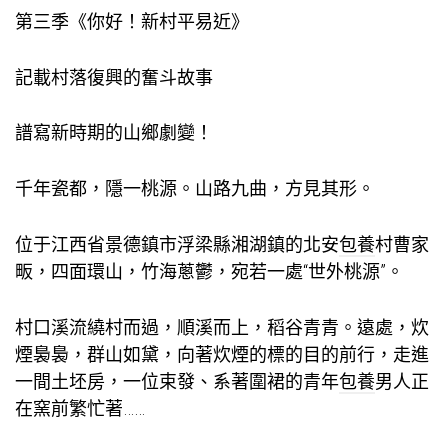
第三季《你好！新村平易近》
記載村落復興的奮斗故事
譜寫新時期的山鄉劇變！
千年瓷都，隱一桃源。山路九曲，方見其形。
位于江西省景德鎮市浮梁縣湘湖鎮的北安
包養
村曹家
畈，四面環山，竹海蔥鬱，宛若一處“世外桃源”。
村口溪流繞村而過，順溪而上，稻谷青青。遠處，炊
煙裊裊，群山如黛，向著炊煙的標的目的前行，走進
一間土坯房，一位束發、系著圍裙的青年
包養
男人正
在窯前繁忙著……