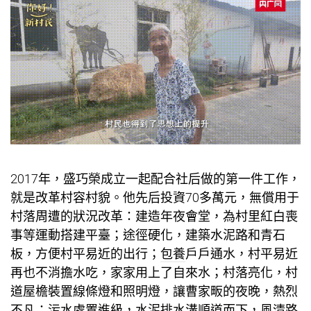
2017年，盛巧榮成立一起配合社后做的第一件工作，
就是改革村容村貌。他先后投資70多萬元，無償用于
村落周遭的狀況改革：建造年夜會堂，為村里紅白喪
事等運動搭建平臺；途徑硬化，建築水泥路和青石
板，方便村平易近的出行；
包養
戶戶通水，村平易近
再也不消擔水吃，家家用上了自來水；村落亮化，村
道屋檐裝置線條燈和照明燈，讓曹家畈的夜晚，熱烈
不凡；污水處置進級，水泥排水溝順道而下，風清路