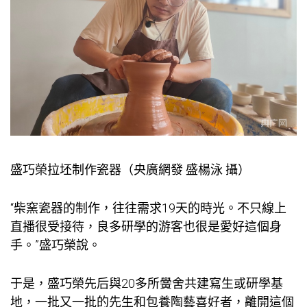
盛巧榮拉坯制作瓷器（央廣網發 盛楊泳 攝）
“柴窯瓷器的制作，往往需求19天的時光。不只線上
直播很受接待，良多研學的游客也很是愛好這個身
手。”盛巧榮說。
于是，盛巧榮先后與20多所黌舍共建寫生或研學基
地，一批又一批的先生和
包養
陶藝喜好者，離開這個