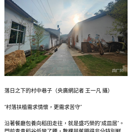
落日之下的村中巷子（央廣網記者 王一凡 攝）
“村落扶植需求情懷，更需求苦守”
沿著餐廳
包養
向稻田走往，就是盛巧榮的“成皿居”。
門前青青稻谷低彎了腰，數棵芭蕉顯得非分特別鮮