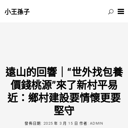
小王孫子
跳
至
主
要
內
容
遠山的回響｜“世外找包養
價錢桃源”來了新村平易
近：鄉村建設要情懷更要
堅守
發佈日期:
2025 年 3 月 15 日
作者:
ADMIN