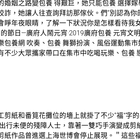
的婚姻之路變
包養
得艱巨，她只能
包養
選擇嫁
狡詐，她讓人往查詢拜訪那傢伙。們“別認為你
會睜年夜眼睛，了解一下狀況你是怎樣看待我女
.的節日—廣府人鬧元宵·2019廣府
包養
元宵文明
樂
包養網
吹奏、
包養
舞獅扮演、風俗運動集市
有不少大眾攜家帶口在集市中吃喝玩樂、
包養
工剪紙和番筧花攤位的墻上就掛了不少“福”字
出行未便的殘障人士，靠著一雙巧手演變成剪
剪紙作品曾進選上海世博會停止展現。＂這些