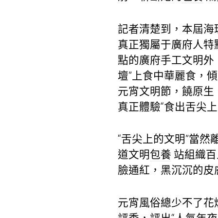
記者清楚到，本屆海
真正獨屬于廣府人特
點的廣府手工文明外
壇”上食中華麗食，
元宵文明節，饒原生
真正體驗“食出舌尖上
“舌尖上的文明”當然
道文明
包養
站組織百
臉通紅，黑沉沉的皮
元宵風俗總少不了花