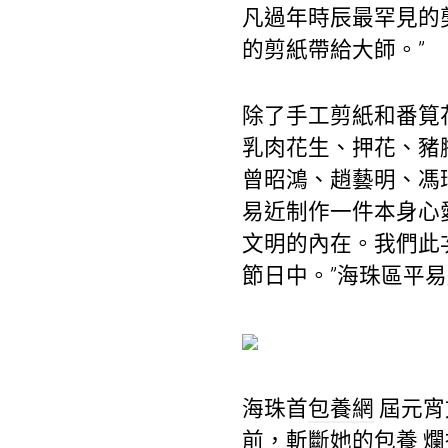
凡過年時辰最罕見的
的剪紙帶給大師。”
除了手工剪紙和番筧
乳肉花生、押花、豬
曾昭鴻、趙藝明、馮
易近制作一件本身心
文明的內在。我們此
節日中。”海珠區平
海珠首
包養網
屆元宵
前，斬斷她的
包養
爛