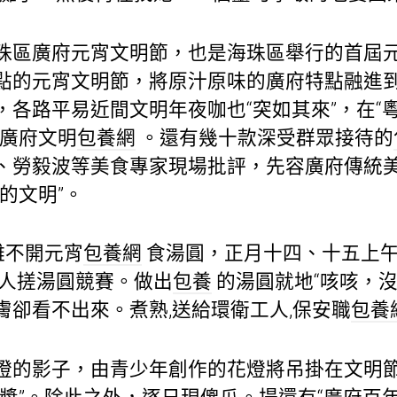
珠區廣府元宵文明節，也是海珠區舉行的首屆
點的元宵文明節，將原汁原味的廣府特點融進
，各路平易近間文明年夜咖也“突如其來”，在“
傾廣府文明
包養網
。還有幾十款深受群眾接待的
、勞毅波等美食專家現場批評，先容廣府傳統
的文明”。
離不開元宵
包養網
食湯圓，正月十四、十五上午
人搓湯圓競賽。做出
包養
的湯圓就地“咳咳，沒
膚卻看不出來。煮熟,送給環衛工人,保安職
包養
燈的影子，由青少年創作的花燈將吊掛在文明