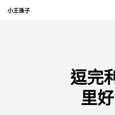
小王孫子
跳
至
主
要
內
容
逗完
里好