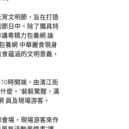
元宵文明節，旨在打造
到節日中。除了獨具特
粵講粵精力
包養網
論
包養網
中華麗食現身
美食蘊涵的文明意義，
10時開端，由濱江街
什麼。”裴毅驚醒，滿
網
員及現場游客。
節會場，現場游客來作