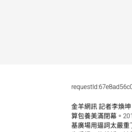
requestId:67e8ad56c
金羊網訊 記者李煥
算
包養
美滿閉幕。201
基廣場用逼詞太嚴重