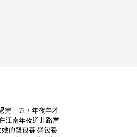
三過完十五，年夜年才
在江南年夜道北路富
於她的聲
包養
譽
包養