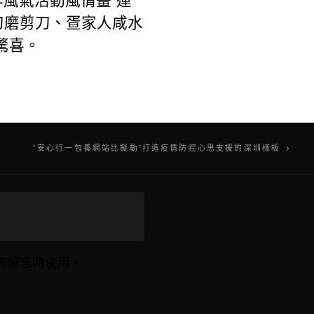
年風氣活動風情畫”運
刀磨剪刀、疍家人咸水
驚喜。
“安心行一包養網站比擬動”打造疫情防控心思支援的深圳樣板
佈留言時使用。