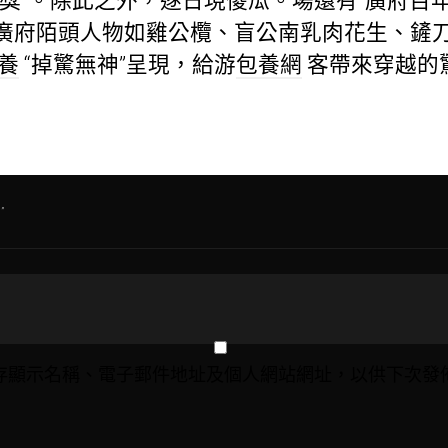
獎”。除此之外，逐日現傻瓜。場還有“廣府百
廣府陌頭人物如雞公欖、盲公南乳肉花生、鏟
養
“掉驚無神”呈現，給游
包養網
客帶來穿越的
”
存顯示名稱、電子郵件地址及個人網站網址，以供下次發