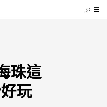
海珠這
P好玩