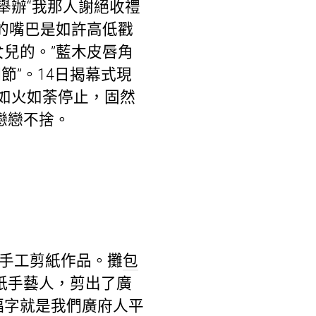
舉辦“我那人謝絕收禮
的嘴巴是如許高低戳
兒的。”藍木皮唇角
節”。14日揭幕式現
如火如荼停止，固然
戀戀不捨。
的手工剪紙作品。攤
包
紙手藝人，剪出了廣
福字就是我們廣府人平