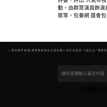
評委，評出“人氣年夜
動，由群眾演員飾演
歌等，
包養網
還會
包
文
周末睇年夜戲|廣東粵劇院后生查包養心得仔女演活“刁蠻公主”“戇駙馬
章
導
覽
在
瀏覽器
中儲