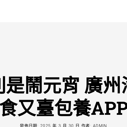
利是鬧元宵 廣州
食又臺包養AP
發佈日期:
2025 年 3 月 30 日
作者:
ADMIN