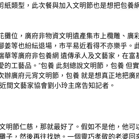
剪紙類型，此次餐與加入文明節也是想把
包養
花攤位，廣府非物資文明遺產集市上欖雕、廣
腳姜等也紛紜退場，市平易近看得不亦樂乎。
瑞華等廣府非
包養網
遺傳承人及文藝家，在富
愛的工藝品。”
包養
此刻總說文明節，
包養
但實
次辦廣府元宵文明節，
包養
就是想真正地把廣
易近間文藝家協會劉小玲主席告知記者。
文明節仁慈，那就最好了。假如不是他，他可
攤子，然後再往找她。一個靈巧孝敬的老婆回