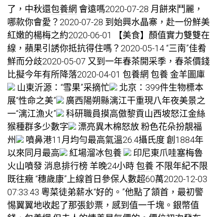
了，中秋還
包養網
會遠嗎2020-07-28 月餅來鬥麗，
哪款你會愛？2020-07-28 到始興水晶寨，赴一份鮮美
紅嫩的楊梅之約2020-06-01 【美食】顏值實力雙雙在
線，蘋果引誘你抵抗得住嗎？2020-05-14 “三南”佳肴
鮮而分歧2020-05-07 又到一年春茶開采季，春茶價錢
比擬今年有所降落2020-04-01
包養網
包養
金羊圖庫
山東沂源：“雪果”采摘忙
北京：399件生物標本
展“性命之美”
廣西陽朔縣漓江干重現八年夜美景之
一“漓江漁火”
科研職員摸高傲黎貢山西坡怒江金絲
猴種群多少數字
漂亮異木棉怒放 粉色花朵扮靚福
州
噴鼻港11月均勻最高氣溫26.4攝氏度 創1884年
以來同月最高
紅場溜冰
包養
印尼東爪哇塞梅魯
火山噴發 消息排行榜 羊晚24小時
包養
不限年紀不限
既往癥 “穗歲康”上線首日參保人數超60萬2020-12-03
07:33:43 粵菜徒弟薪水“好的。”他點了頷首，最初警
惕翼翼地收起了那張鈔票，感到值一千塊。銀幣值