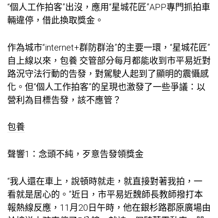
“個人工作拍客”出沒，應用“星城花匠”APP專門抓拍車
輛違停，借此換取獎金。
作為城市“internet+群防群治”的主要一環，“星城花匠”
自上線以來，
包養
交管部分每月都能收到市平易近對
路況守法行動的告發，對駕駛人起到了顯明的震懾感
化。但“個人工作拍客”的呈現也激發了一些爭議：以
營利為目標告發，該不應管？
包養
聲響1：念頭不純，歹意告發領獎金
“我人還在車上，說頓時就走，就直接對著我拍，一
看就是居心的。”近日，市平易近魏師長教師撥打本
報熱線反應，11月20日午時，他在銀杉路郡原廣場由