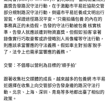
嘉獎告發路況守法行動，在于激勵市平易近協助交管
部分規制路況守法行動，倒逼市平易近養成文明出行
習氣，保證途徑路況平安。“只需拍攝
包養
的內在的
事務真正的未造假，告發的守法行動被
包養
核實核
準，告發人就應該遭到物資嘉獎。但假如‘拍客’拿著
錄像實行巧取豪奪或許侵略別人肖像權等守法行動，
則應該承當響應的守法義務。假如車主對‘拍客’脫手
了，法令上也需承當響應的義務。”
交警：不倡導以營利為目標的“順手拍”
跟著收集社交媒體的成長，越來越多的
包養網
市平易
近選擇在收集上向交管部分告發身邊的路況守法行
動。北京、上海、深圳、青島等多地都出臺了相似的
政策。