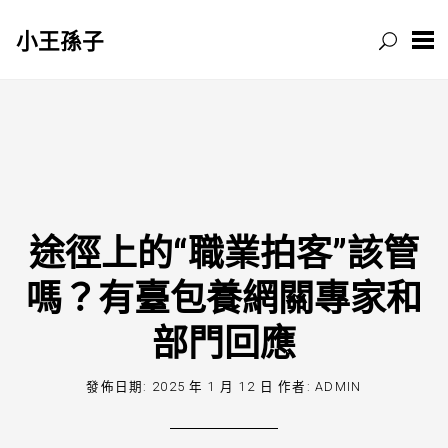
小王孫子
跳
至
主
要
內
容
途徑上的“職業拍客”該管
嗎？有臺包養網關專家和
部門回應
發佈日期:
2025 年 1 月 12 日
作者:
ADMIN