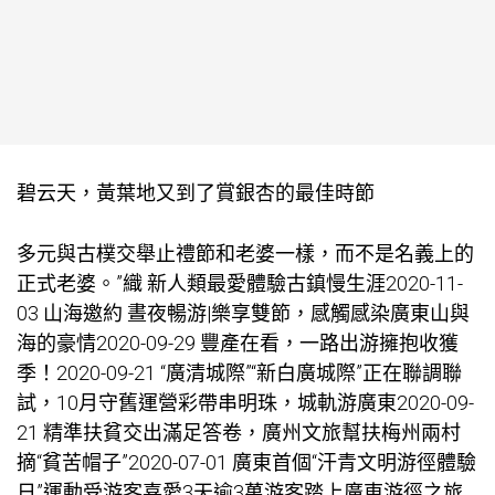
碧云天，黃葉地又到了賞銀杏的最佳時節
多元與古樸交舉止禮節和老婆一樣，而不是名義上的
正式老婆。”織 新人類最愛體驗古鎮慢生涯2020-11-
03 山海邀約 晝夜暢游|樂享雙節，感觸感染廣東山與
海的豪情2020-09-29 豐產在看，一路出游擁抱收獲
季！2020-09-21 “廣清城際”“新白廣城際”正在聯調聯
試，10月守舊運營彩帶串明珠，城軌游廣東2020-09-
21 精準扶貧交出滿足答卷，廣州文旅幫扶梅州兩村
摘“貧苦帽子”2020-07-01 廣東首個“汗青文明游徑體驗
日”運動受游客喜愛3天逾3萬游客踏上廣東游徑之旅