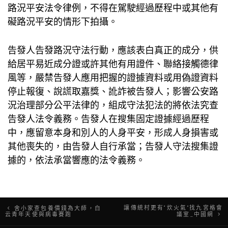
路況平安法令律例，不得在駕駛經過歷程中或其他有
礙路況平安的情形下拍攝。
告發人告發路況守法行動，應該表白真正的成分，供
給居平易近成分證或許其他有用證件、聯絡接觸德律
風等，嚴禁告發人應用把握的證據資料或用偽證資料
停止報復、說謊取嘉獎、訛詐被告發人；影響公安路
況治理部分公平法律的，組成守法犯法的將依法究查
告發人法令義務。告發人在搜集固定證據經過歷程
中，應留意本身和別人的人身平安，形成人身損害或
其他喪失的，由告發人自行承當；告發人守法搜集證
據的，依法承當響應的法令義務。
文
讓傳統村更有“炊火氣”找九宮格會
​舍小家查包養價錢為大師，白
云青年天使與病毒賽跑
議室_中國網