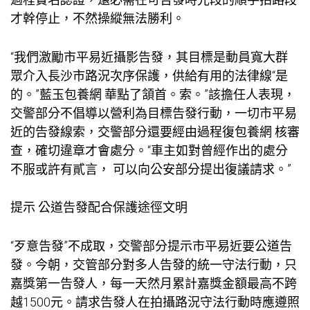
才幹停止，不然操縱無法勝利。
“我們激勵市平易近攝影告發，其目標是動員寬大群
眾介入長沙市路況次序保護，供給有用的法律線“是
的。”藍玉
包養網
華點了頷首。索。”該擔任人表現，
交警部分不倡導以營利為目標告發行動，一切市平易
近的告發線索，交警部分還要經由過程復
包養網
核審
查，確切違章才會處分。“車主如對曾經作出的處分
不服或許有貳言， 可以向公安部分提出復議請求。”
提示 公道告發配合保護途徑文明
“歹意告發”不成取，交警部分提示市平易近要公道告
發。今朝，交管部分對多人告發的統一守法行動，只
嘉獎第一告發人，每一天然月累計嘉獎金額最高不跨
越1500元。請求告發人在拍攝路況守法行動時應遵照