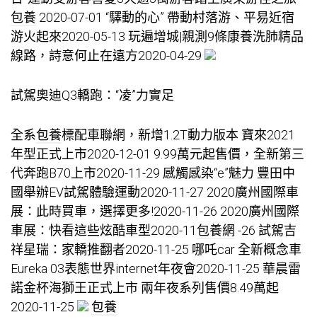
包養
2020-07-01 “驛動的心” 帶動村落游、平易近宿
游火起來2020-05-13 玩遍增城|親測9條康養洗肺精品
線路，詩意何止在遠方2020-04-29
試駕奧迪Q3轎跑：“凌”力實足
全系
包養
標配車聯網，新增1.2T動力版本 寶來2021
年型正式上市2020-12-01 9.99萬元起售價，全新第三
代奔跑B70上市2020-11-29 感觸感染“e”魅力 豐田中
國舉辦EV試駕體驗運動2020-11-27 2020廣州國際車
展：此時買車，選擇更多!2020-11-26 2020廣州國際
車展：快看這些炫酷車型2020-11
包養網
-26 試駕吉
祥星瑞：家轎推翻者2020-11-25 哪吒car 全新概念車
Eureka 03表態世界internet年夜會2020-11-25 華晨雷
諾金杯海獅王正式上市 兩年夜系列售價8.49萬起
2020-11-25
包養