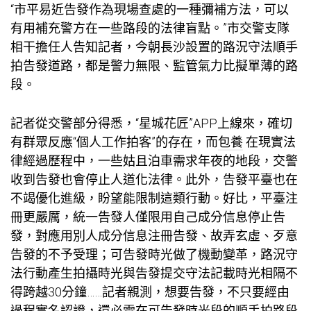
“市平易近告發作為現場查處的一種彌補方法，可以
有用補充警方在一些路段的法律盲點。”市交警支隊
相干擔任人告知記者，今朝長沙設置的路況守法順手
拍告發道路，都是警力無限、監管氣力比擬單薄的路
段。
記者從交警部分得悉，“星城花匠”APP上線來，確切
有群眾反應“個人工作拍客”的存在，而
包養
在現實法
律經過歷程中，一些姑且泊車需求年夜的地段，交警
收到告發也會停止人道化法律。此外，告發平臺也在
不竭優化進級，盼望能限制這類行動。好比，平臺注
冊更嚴厲，統一告發人僅限用自己成分信息停止告
發，對應用別人成分信息注冊告發、故弄玄虛、歹意
告發的不予受理；可告發時光做了機動變革，路況守
法行動產生拍攝時光與告發提交守法記載時光相隔不
得跨越30分鐘……記者親測，想要告發，不只要經由
過程實名認證，還必需在可告發時光段的順手拍路段