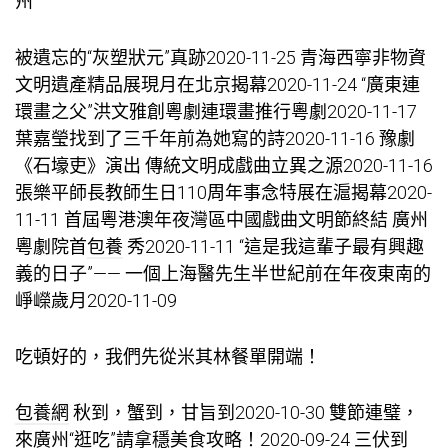
州
被遺忘的“灰塑狀元”真跡2020-11-25 青海西寧非物資
文明遺產精品展現月在北京揭幕2020-11-24 “廣東連
環畫之父”洪文雅創粵劇連環畫推行粵劇2020-11-17
葉嘉瑩找到了三千年前為她寫的詩2020-11-16 豫劇
《石壕吏》演出 傳統文明成戲曲立異之源2020-11-16
張樂平師長教師生日110周年事念特展在滬揭幕2020-
11-11 首屆粵港澳年夜灣區中國戲曲文明節終結 廣州
粵劇院首
包養
秀2020-11-11 “這是我這輩子最有興趣
義的日子”—— 一個上海醫先生半世紀前在年夜東南的
崢嶸歲月2020-11-09
吃頓好的，我們先從米其林餐單開端！
包養網
秋到，蟹到，甘旨到2020-10-30 雙節連璧，
來廣州“逛吃”請拿穩美食攻略！2020-09-24 三伏到