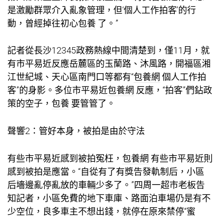
是激勵群眾介入亂象管理，但‘個人工作拍客’的行
動，曾經掉往初心
包養
了。”
記者從長沙12345政務熱線中間清楚到，僅11月，就
有市平易近反應岳麓區的玉蘭路、沐風路，開福區湘
江世紀城、天心區南門口等都有“
包養網
個人工作拍
客”的身影。多位市平易近
包養網
反應，“拍客”們鉆政
策的空子，
包養
要管管了。
聲響2：管好本身，被拍是由於守法
有些市平易近感到被拍冤枉，
包養網
有些市平易近則
感到被拍是應當。“自從有了有獎告發軌制后，小區
后墻邊亂停亂放的車輛少多了。”四周一超市老板告
知記者，小區免費的地下車庫、路面泊車場仍是有不
少空位，良多車主不想出錢，就停在原來禁停“蜜