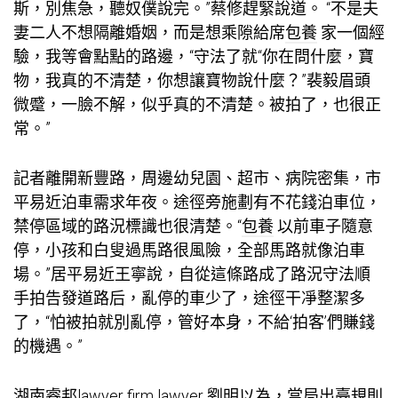
斯，別焦急，聽奴僕說完。”蔡修趕緊說道。 “不是夫
妻二人不想隔離婚姻，而是想乘隙給席
包養
家一個經
驗，我等會點點的路邊，“守法了就“你在問什麼，寶
物，我真的不清楚，你想讓寶物說什麼？”裴毅眉頭
微蹙，一臉不解，似乎真的不清楚。被拍了，也很正
常。”
記者離開新豐路，周邊幼兒園、超市、病院密集，市
平易近泊車需求年夜。途徑旁施劃有不花錢泊車位，
禁停區域的路況標識也很清楚。“
包養
以前車子隨意
停，小孩和白叟過馬路很風險，全部馬路就像泊車
場。”居平易近王寧說，自從這條路成了路況守法順
手拍告發道路后，亂停的車少了，途徑干凈整潔多
了，“怕被拍就別亂停，管好本身，不給‘拍客’們賺錢
的機遇。”
湖南睿邦lawyer firm lawyer 劉明以為，當局出臺規則