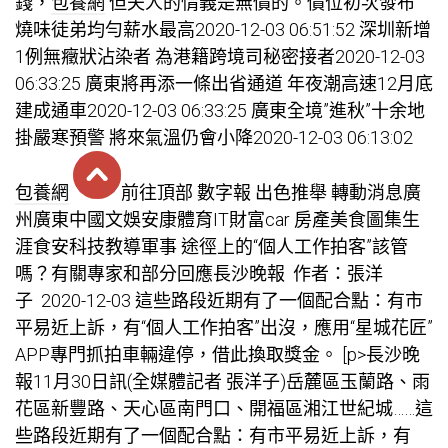
錢，
包養網
但夫人的情義是無價的。價位初次發布
燒味徒弟均勻薪水最高2020-12-03 06:51:52 深圳新增
1例無癥狀沾染者 為港籍跨境司秘密接者2020-12-03
06:33:25 廣東將再添一條出省通道 年夜潮高速12月底
建成通車2020-12-03 06:33:25 廣東全境”進秋”十余地
掛嚴寒預警 將來氣溫仍會小降2020-12-03 06:13:02
包養網
前往頂部 數字報 出色推舉 轉動消息廣
州廣東中國文娛安康體育IT財富car 房產美食圖集生
涯食安科技教導軍事 途徑上的“個人工作拍客”該管
嗎？有關專家和部分回應長沙晚報 作者：張洋
子 2020-12-03 這些路段近期有了一個配合點：有市
平易近上訴，有“個人工作拍客”出沒，應用“星城花匠”
APP專門抓拍車輛違停，借此換取獎金。 [p>長沙晚
報11月30日訊(全媒體記者 張洋子)岳麓區玉蘭路、雨
花區新豐路、天心區南門口、開福區湘江世紀城……這
些路段近期有了一個配合點：有市平易近上訴，有