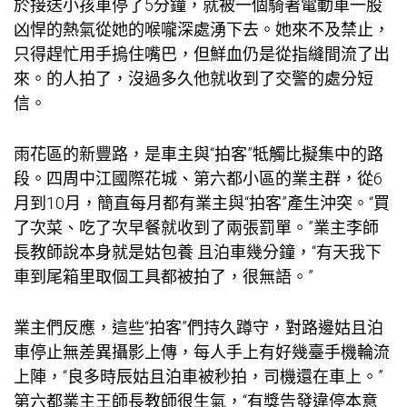
於接送小孩車停了5分鐘，就被一個騎著電動車一股
凶悍的熱氣從她的喉嚨深處湧下去。她來不及禁止，
只得趕忙用手摀住嘴巴，但鮮血仍是從指縫間流了出
來。的人拍了，沒過多久他就收到了交警的處分短
信。
雨花區的新豐路，是車主與“拍客”牴觸比擬集中的路
段。四周中江國際花城、第六都小區的業主群，從6
月到10月，簡直每月都有業主與“拍客”產生沖突。“買
了次菜、吃了次早餐就收到了兩張罰單。”業主李師
長教師說本身就是姑
包養
且泊車幾分鐘，“有天我下
車到尾箱里取個工具都被拍了，很無語。”
業主們反應，這些“拍客”們持久蹲守，對路邊姑且泊
車停止無差異攝影上傳，每人手上有好幾臺手機輪流
上陣，“良多時辰姑且泊車被秒拍，司機還在車上。”
第六都業主王師長教師很生氣，“有獎告發違停本意