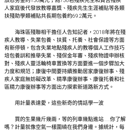
放慰勞金約150萬元；為756名殘疾先生和貧苦殘疾
人家庭後代發放教導嘉獎、殘疾先生生涯補貼等各類
扶殘助學類補貼共
長期包養
約69.2萬元。
海珠區殘聯相干擔任人告知記者，2018年將在殘
疾人教導、失業
包養
、扶貧、托養、社會保證等方面
有新停頓，包含失業地點殘疾人的教導個人工作技巧
培
包養
訓和推舉失業、殘保金年審、殘疾物證申辦核
對、殘疾人靈活輪椅車置換等方面要進一個步驟加大
力度和規范；康復中間要持續推動居家康復辦事、殘
疾人家庭無妨礙改革、精準康復辦事、康復托養和社
區精力康復辦事等方面出力摸索新道路新方式。
用計量表達愛，這些新奇的情話學一波
買的生果幾斤幾兩，等的列車幾點進站……你了解
嗎？計量就像空氣一樣圍繞在我們身邊。據統計，每