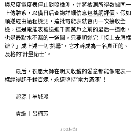
與尺度電度表停止對照檢測，并將檢測所得數據同一
上傳體系，以備日后查詢詳細信息
包養網評價
。假如
順遂經由過程檢測，這批電能表就會再一次接收全
檢，這是電能表被送進千家萬戶之前的最后一道關，
也是最點水不漏的一道關。只要順遂完「接上去怎樣
辦？」成上述一切“挑釁”，它才幹成為一名真正的、
及格的“計量衛士”。
最后，祝愿大師在明天收獲的愛意都能像電表一
樣經得起千錘百煉，永遠堅持“電力滿滿”！
起源｜羊城派
責編｜呂楠芳
#
[DB:标签]