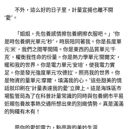
不外，這么好的日子里，計量宣揚也離不開
“愛”。
「姐姐，先
包養感情
擦
包養網
擦衣服吧。」“你
是時
包養網
光單元“秒”，時辰陪同著我。你是長度單
元‘米’，我們之間零間隔。你是東西的品質單元‘千
克’，權衡我性命的份量。你是熱力學單元‘開爾文’，
暖和我的世界。你是電力單元‘安培’，使我電力實
足。你是發光強度單元‘坎德拉’，照亮我的世界。你
是物資的量單元‘摩爾’，填滿我的心。”這些甜美的情
話就印刷在“計量表達我的愛”立牌上。這是海珠區市
場監管局為了在科普計量常識的同時與
包養網
市平易
近親
包養故事
熱交通所想出來的別緻情勢。真是滿滿
的狗糧有木有！
愿你的愛如電力，點亮我的美妙生涯