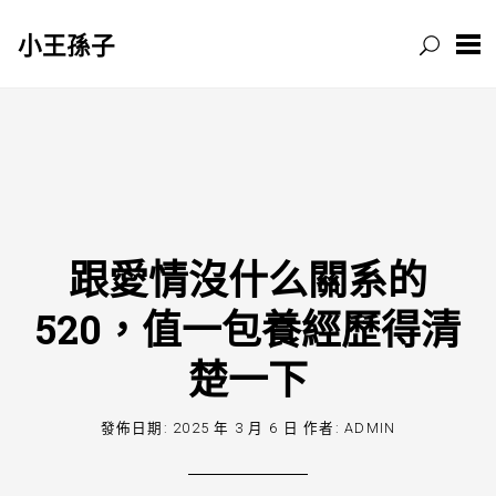
小王孫子
跳
至
主
要
內
容
跟愛情沒什么關系的
520，值一包養經歷得清
楚一下
發佈日期:
2025 年 3 月 6 日
作者:
ADMIN