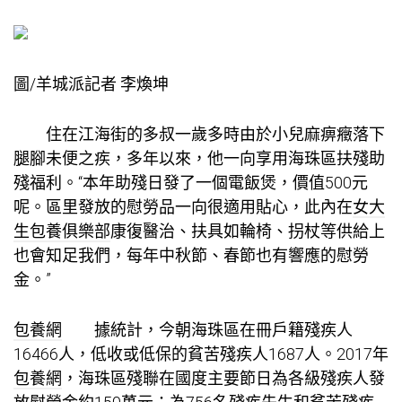
圖/羊城派記者 李煥坤
住在江海街的多叔一歲多時由於小兒麻痹癥落下
腿腳未便之疾，多年以來，他一向享用海珠區扶殘助
殘福利。“本年助殘日發了一個電飯煲，價值500元
呢。區里發放的慰勞品一向很適用貼心，此內在
女大
生包養俱樂部
康復醫治、扶具如輪椅、拐杖等供給上
也會知足我們，每年中秋節、春節也有響應的慰勞
金。”
包養網
據統計，今朝海珠區在冊戶籍殘疾人
16466人，低收或低保的貧苦殘疾人1687人。2017年
包養網
，海珠區殘聯在國度主要節日為各級殘疾人發