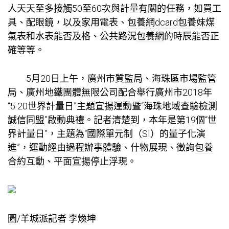
人天天至多接觸50至60次與計量有關的任務，如買工
具、配眼鏡，以及家用電表、
包養網dcard
包養妹
煤
氣表和水表能否及格、公共路況
包養網
的時辰能否正
確等等。
5月20日上午，廣州市質監局、海珠區市場監管
局、廣州地鐵團體無限公司配合舉行廣州市2018年
“5·20世界計量日”主題宣揚運動暨“海珠地域查驗檢測
誠信同盟”啟動典禮。記者清楚到，本年是第19個“世
界計量日”，主題為“國際單元制（SI）的量子化演
進”，運動經由過程辦事體驗、什物展現、徵詢
包養
合約
互動、平面宣揚停止浮現。
圖/羊城派記者 李煥坤