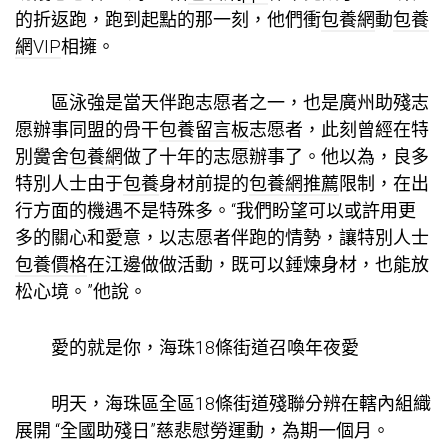
的折返跑，跑到起點的那一刻，他們衝
包養網
動
包養
網VIP
相擁。
區泳強是當天伴跑志愿者之一，也是廣州助殘志
愿辦事同盟的骨干
包養留言板
志愿者，此刻曾經在特
別黌舍
包養網
做了十年的志愿辦事了。他以為，良多
特別人士由于
包養
身材前提的
包養網推薦
限制，在出
行方面的機遇不是特殊多。“我們盼望可以或許用更
多的關心和愛意，以志愿者伴跑的情勢，讓特別人士
包養價格
在江邊做做活動，既可以錘煉身材，也能放
松心境。”他說。
愛的就是你，海珠18條街道召喚年夜愛
明天，海珠區全區18條街道殘聯分辨在轄內組織
展開 “全國助殘日”慈悲慰勞運動，為期一個月。