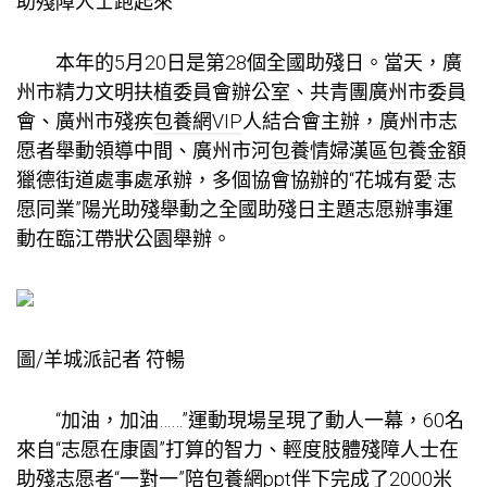
助殘障人士跑起來
本年的5月20日是第28個全國助殘日。當天，廣
州市精力文明扶植委員會辦公室、共青團廣州市委員
會、廣州市殘疾
包養網VIP
人結合會主辦，廣州市志
愿者舉動領導中間、廣州市河
包養情婦
漢區
包養金額
獵德街道處事處承辦，多個協會協辦的“花城有愛·志
愿同業”陽光助殘舉動之全國助殘日主題志愿辦事運
動在臨江帶狀公園舉辦。
圖/羊城派記者 符暢
“加油，加油……”運動現場呈現了動人一幕，60名
來自“志愿在康園”打算的智力、輕度肢體殘障人士在
助殘志愿者“一對一”陪
包養網ppt
伴下完成了2000米