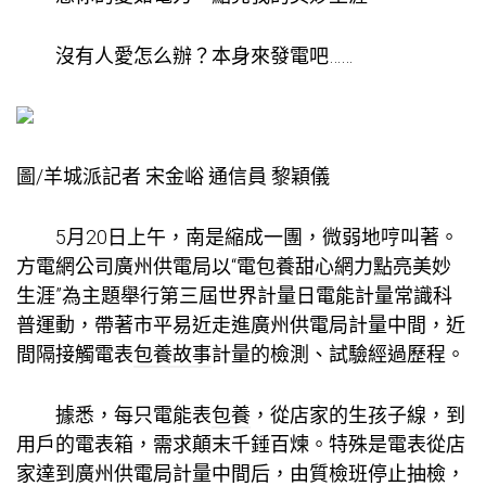
沒有人愛怎么辦？本身來發電吧……
圖/羊城派記者 宋金峪 通信員 黎穎儀
5月20日上午，南是縮成一團，微弱地哼叫著。
方電網公司廣州供電局以“電
包養甜心網
力點亮美妙
生涯”為主題舉行第三屆世界計量日電能計量常識科
普運動，帶著市平易近走進廣州供電局計量中間，近
間隔接觸電表
包養故事
計量的檢測、試驗經過歷程。
據悉，每只電能表
包養
，從店家的生孩子線，到
用戶的電表箱，需求顛末千錘百煉。特殊是電表從店
家達到廣州供電局計量中間后，由質檢班停止抽檢，