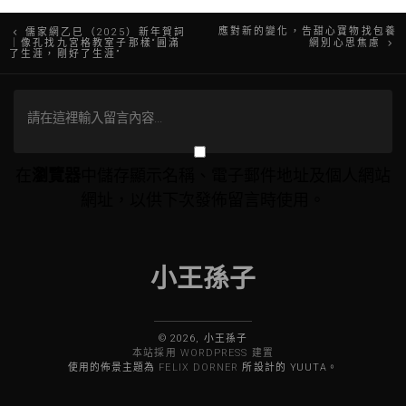
文
應對新的變化，告甜心寶物找包養
儒家網乙巳（2025）新年賀詞
｜像孔找九宮格教室子那樣“圓滿
網別心思焦慮
了生涯，剛好了生涯”
章
導
覽
在
瀏覽器
中儲存顯示名稱、電子郵件地址及個人網站
網址，以供下次發佈留言時使用。
小王孫子
© 2026, 小王孫子
本站採用 WORDPRESS 建置
使用的佈景主題為
FELIX DORNER
所設計的 YUUTA。