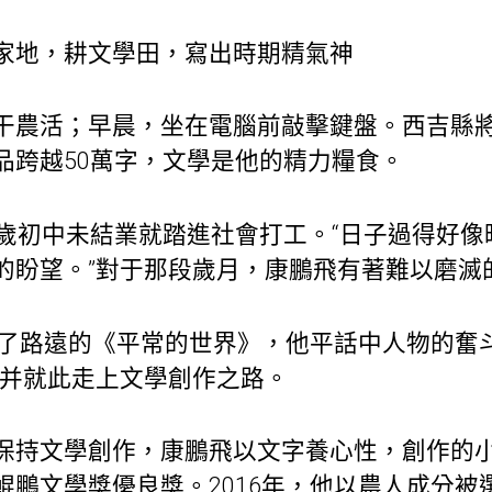
家地，耕文學田，寫出時期精氣神
干農活；早晨，坐在電腦前敲擊鍵盤。西吉縣
品跨越50萬字，文學是他的精力糧食。
5歲初中未結業就踏進社會打工。“日子過得好
的盼望。”對于那段歲月，康鵬飛有著難以磨滅
迷上了路遠的《平常的世界》，他平話中人物的奮
，并就此走上文學創作之路。
保持文學創作，康鵬飛以文字養心性，創作的
鯤鵬文學獎優良獎。2016年，他以農人成分被