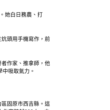
目。她白日務農、打
在炕頭用手機寫作，前
瞽者作家、推拿師，他
學中吸取氣力。
治區固原市西吉縣。這