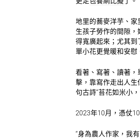
更足
包養網比擬
了。
地里的蕎麥洋芋、家
生孩子勞作的間隙，
得寬廣起來；尤其到
單小花更覺暖和安慰
看著、寫著、讀著，
擊，靠寫作走出人生
句古詩“苔花如米小
2023年10月，憑
“身為農人作家，我