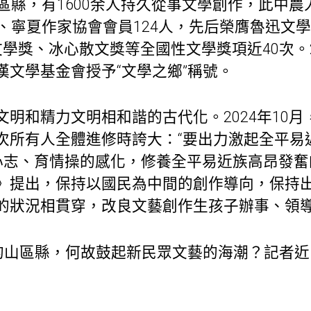
區縣，有1600余人持久從事文學創作，此中農
人、寧夏作家協會會員124人，先后榮膺魯迅文
學獎、冰心散文獎等全國性文學獎項近40次。2
漢文學基金會授予“文學之鄉”稱號。
明和精力文明相和諧的古代化。2024年10
次所有人全體進修時誇大：“要出力激起全平易
養心志、育情操的感化，修養全平易近族高昂發奮
》提出，保持以國民為中間的創作導向，保持
的狀況相貫穿，改良文藝創作生孩子辦事、領
”的山區縣，何故鼓起新民眾文藝的海潮？記者