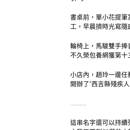
書桌前，單小花提筆
工，早晨擠時光寫隨
輪椅上，馬駿雙手捧
不久榮
包養網
獲第十
小店內，趙玲一邊任
開辦了“西吉縣殘疾人
…………
這串名字還可以持續