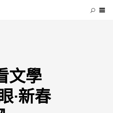
看文學
眼·新春