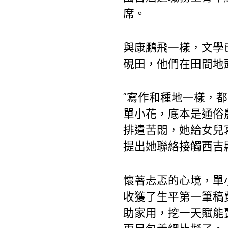
席。
與康鵬飛一樣，文學
硯田，他們在田間地
“寫作和種地一樣，
單小花，底本是通俗
排遣苦悶，她給女兒
提出她聯絡接觸西吉
懷著忐忑的心境，單
收獲了生平第一筆稿
助家用，挖一天賦能賣