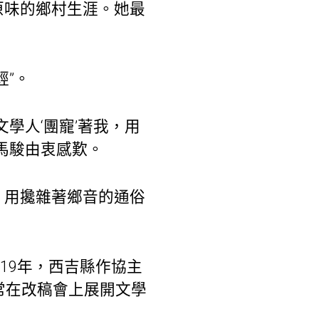
原味的鄉村生涯。她最
。
”。
學人‘團寵’著我，用
馬駿由衷感歎。
，用攙雜著鄉音的通俗
19年，西吉縣作協主
常在改稿會上展開文學