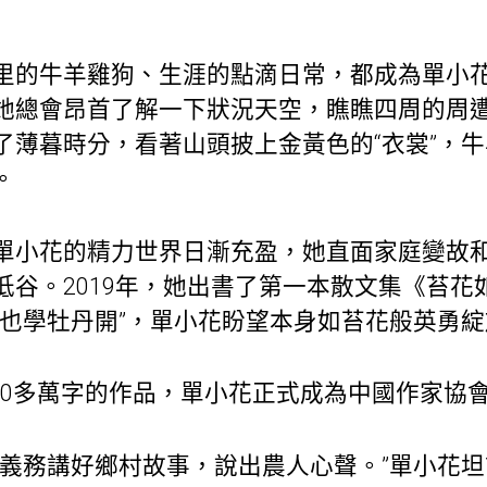
里的牛羊雞狗、生涯的點滴日常，都成為單小
她總會昂首了解一下狀況天空，瞧瞧四周的周
了薄暮時分，看著山頭披上金黃色的“衣裳”，
。
單小花的精力世界日漸充盈，她直面家庭變故
低谷。2019年，她出書了第一本散文集《苔花
，也學牡丹開”，單小花盼望本身如苔花般英勇綻
仗100多萬字的作品，單小花正式成為中國作家協
有義務講好鄉村故事，說出農人心聲。”單小花