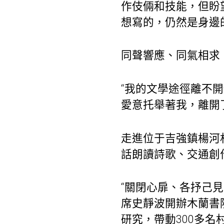
作伎倆和技能，但盼
想寫的，仍然是身邊
同聲響應、同氣相求
“我的文學途徑離不
愛意托舉著我，離開
走進位于吉強鎮楊河
話朗讀詩歌、交通創
“關閉心扉、各抒己見
席史靜波開辦木蘭書
研究，帶動300多名