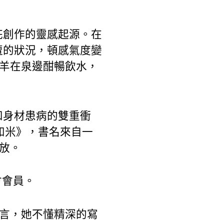
花創作的靈感起源。在
遭的狀況，頓感氣度變
牛羊在泉邊酣暢飲水，
和身材患病的雙重衝
如米》，書名來自一
放。
會會員。
坦言，她不懂精深的寫