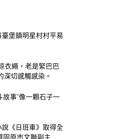
將臺堡鎮明星村村平易
像晾衣繩，老是緊巴巴
的深切感觸感染。
斗故事“像一顆石子一
小說《日班車》取得全
選固原市文聯副主