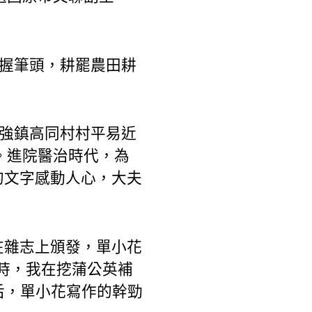
頭握筆頭，耕罷農田耕
吉強鎮高同村村平易近
。進院醫治時代，為
的文字感動人心，大夫
在雜志上頒發，單小花
那時，我在挖蒲公英補
此后，單小花寫作的幹勁