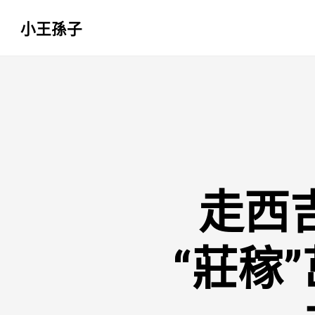
小王孫子
跳
至
主
要
內
容
走西
“莊稼