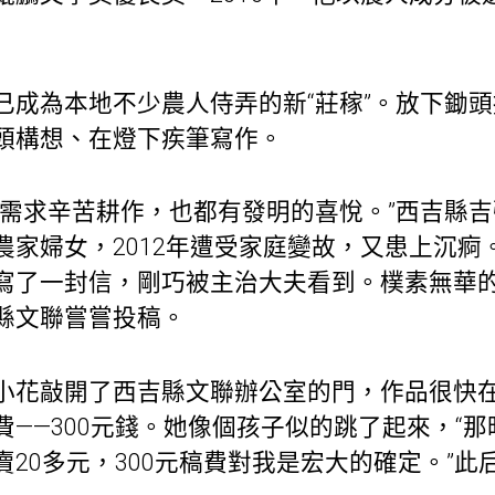
已成為本地不少農人侍弄的新“莊稼”。放下鋤
頭構想、在燈下疾筆寫作。
都需求辛苦耕作，也都有發明的喜悅。”西吉縣
農家婦女，2012年遭受家庭變故，又患上沉痾
寫了一封信，剛巧被主治大夫看到。樸素無華
縣文聯嘗嘗投稿。
小花敲開了西吉縣文聯辦公室的門，作品很快
費——300元錢。她像個孩子似的跳了起來，“
20多元，300元稿費對我是宏大的確定。”