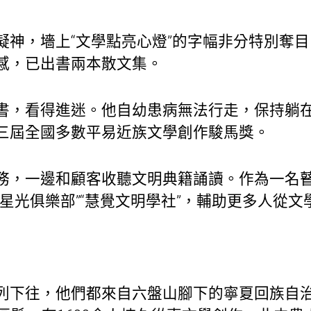
凝神，墻上“文學點亮心燈”的字幅非分特別奪
感，已出書兩本散文集。
書，看得進迷。他自幼患病無法行走，保持躺
三屆全國多數平易近族文學創作駿馬獎。
務，一邊和顧客收聽文明典籍誦讀。作為一名
星光俱樂部”“慧覺文明學社”，輔助更多人從文
列下往，他們都來自六盤山腳下的寧夏回族自