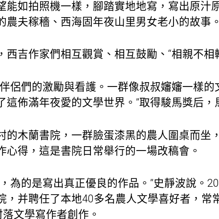
望能如拍照機一樣，腳踏實地地寫，寫出原汁
的農夫稼穡、西海固年夜山里男女老小的故事
，西吉作家們相互觀賞、相互鼓勵、“相親不相輕
開伴侶們的激勵與看護。一群像叔叔嬸嬸一樣的文
了這佈滿年夜愛的文學世界。”取得駿馬獎后，
村的木蘭書院，一群臉蛋漆黑的農人圍桌而坐
作心得，這是書院日常舉行的一場改稿會。
，為的是寫出真正優良的作品。”史靜波說。20
院，并聘任了本地40多名農人文學喜好者，常
村落文學寫作者創作。