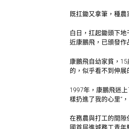
既扛鋤又拿筆，種農
白日，扛起鋤頭下地
近康鵬飛，已頒發作
康鵬飛自幼家貧，1
的，似乎看不到伸展
1997年，康鵬飛
樣扔進了我的心里”
在務農與打工的間隙
國首屆進城務工青年