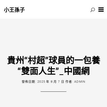
小王孫子
跳
至
主
要
內
容
貴州“村超”球員的一包養
“雙面人生”_中國網
發佈日期:
2025 年 8 月 7 日
作者:
ADMIN