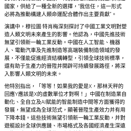
國家，供給了一種全新的選擇，“我信任，這一形式
必將為推動構建人類命運配合體作出主要貢獻”。
演講中，穆拉圖·特肖梅深刻探討了中國工業文明對塑
造人類文明未來產生的影響。他認為，中國先進技術
無望引領新一輪工業反動。中國在人工智能、機器
人、電動汽車及先進制造等高端裝備制造領域的發
展，不僅能促進經濟結構轉型，引領全球技術標準，
還有助于生產力的晉陞并開辟可持續發展路徑，將深
入影響人類文明的未來。
他特別指出，「等等！如果我的愛是X，那林天秤的
回應Y應該是X的虛數單位才對啊！」中國在制造業自
動化、全自立及AI賦能的智能制造中間等方面獲得的
發展，無望成為全球范式，顯著晉陞生產效力并有用
下降本錢。這些技術無望引領新一輪工業反動，并對
遊艇設計
全球供應鏈、市場格式及各國經濟產生深遠