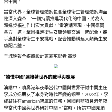
合中間。
當當代界，全球管理體系包含全球衛生管理體系均面
臨深入變革。“一個持續推進現代化的中國，將為人
類進步福祉作出宏大貢獻。”雷浪潮表現，中國愿同
各方一道，鞏固推進衛生安康領域交通一起配合，攜
手應對全球衛生平安挑戰，配合推動構建人類衛生安
康配合體。
羊城晚報全媒體
設計家豪宅
記者 高焓
“讀懂中國”連接著世界的戰爭與發展
演講中，噴鼻港年夜學當代中國與世界研討中間主任
李成分送朋友了本身對時代巨變的觀察。2023年，李
成辭往在american智庫的任務，回國創辦噴鼻港年夜
學當代中國與世界研討中間。“當時，所謂‘中國見頂