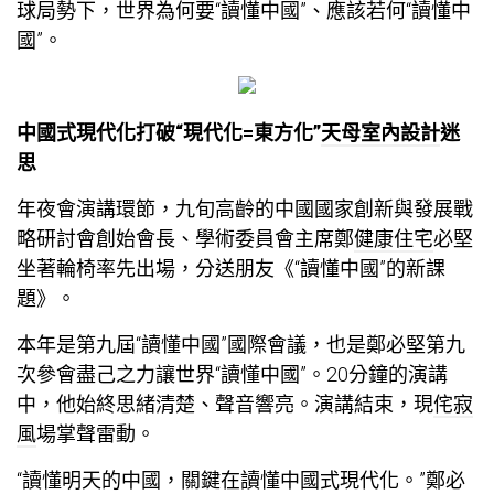
球局勢下，世界為何要“讀懂中國”、應該若何“讀懂中
國”。
中國式現代化打破“現代化=東方化”
天母室內設計
迷
思
年夜會演講環節，九旬高齡的中國國家創新與發展戰
略研討會創始會長、學術委員會主席鄭
健康住宅
必堅
坐著輪椅率先出場，分送朋友《“讀懂中國”的新課
題》。
本年是第九屆“讀懂中國”國際會議，也是鄭必堅第九
次參會盡己之力讓世界“讀懂中國”。20分鐘的演講
中，他始終思緒清楚、聲音響亮。演講結束，現
侘寂
風
場掌聲雷動。
“讀懂明天的中國，關鍵在讀懂中國式現代化。”鄭必