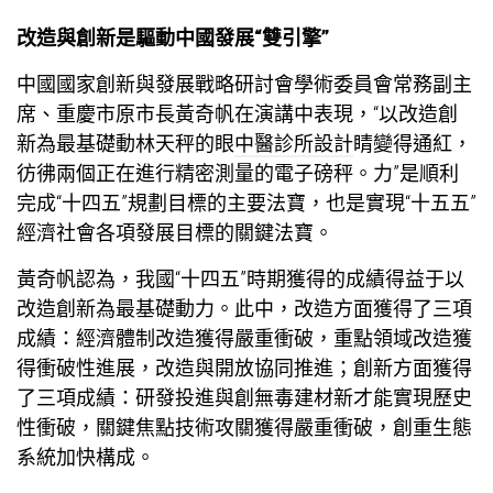
改造與創新是驅動中國發展“雙引擎”
中國國家創新與發展戰略研討會學術委員會常務副主
席、重慶市原市長黃奇帆在演講中表現，“以改造創
新為最基礎動林天秤的眼
中醫診所設計
睛變得通紅，
彷彿兩個正在進行精密測量的電子磅秤。力”是順利
完成“十四五”規劃目標的主要法寶，也是實現“十五五”
經濟社會各項發展目標的關鍵法寶。
黃奇帆認為，我國“十四五”時期獲得的成績得益于以
改造創新為最基礎動力。此中，改造方面獲得了三項
成績：經濟體制改造獲得嚴重衝破，重點領域改造獲
得衝破性進展，改造與開放協同推進；創新方面獲得
了三項成績：研發投進與創
無毒建材
新才能實現歷史
性衝破，關鍵焦點技術攻關獲得嚴重衝破，創重生態
系統加快構成。