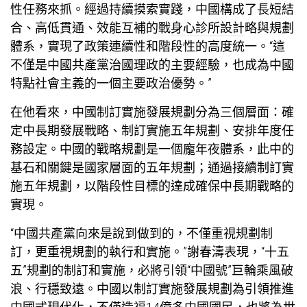
性任務來抓。經過持續摸索實踐，中國構成了長短結
合、高低貫通、效能互補的戰
身心診所設計
略與規劃
體系，實現了政策連續性和階段性的高度統一。“這
不僅是中國共產黨治國理政的主要經驗，也成為中國
特點社會主義的一個主要政治優勢。”
在他看來，中國制訂實施發展規劃分為三個層面：確
定中長期發展戰略、制訂實施五年規劃、安排年度任
務設定。中國的戰略規劃是一個龐年夜體系，此中的
基石和關鍵是國家層面的五年規劃；通過接續制訂實
施五年規劃，以階段性目標的達成確保中長期戰略的
實現。
“中國共產黨向來是說到做到的，不僅重視規劃制
訂，更重視規劃的執行和實施。”謝春濤表現，“十五
五”規劃的制訂和實施，必將引領“中國號”巨輪乘風破
浪、行穩致遠。中國以制訂實施發展規劃為引領推進