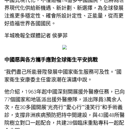
中國式現代化，不僅造福14億多中國國民，也將為世
界現代化供給新機遇、新計劃、新選擇，為全球發展
注進更多穩定性、確
會所設計
定性、正能量，從而更
好造福世界各國國民。
羊城晚報全媒體記者 侯夢菲
中國愿與各方攜手應對全球衛生平安挑戰
“我們盡己所能晉陞發展中國家衛生服務可及性。”國
家衛生安康委主任雷浪潮在演講中說。
他介紹，1963年起中國深刻開展援外醫療任務，已向
77個國家和地區派出援外醫療隊，派出隊員3萬余人
次，在30多國開展“光亮行”“愛心行”“淺笑行”和手術義
診，支撐非洲疾病預防把持中間建設，與43國48所醫
院樹立對口一起配合，共建28個臨床重點專科一起配