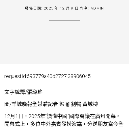
發佈日期:
2025 年 12 月 9 日
作者:
ADMIN
requestId:693779a40d2727.38906045.
文字統籌/張璐瑤
圖/羊城晚報全媒體記者 梁喻 劉暢 黃城棟
12月1日，2025年“讀懂中國”國際會議在廣州開幕。
開幕式上，多位中外嘉賓發扮演講，分送朋友當今全