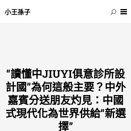
小王孫子
跳
至
主
要
內
容
“讀懂中JIUYI俱意診所設
計國”為何這般主要？中外
嘉賓分送朋友灼見：中國
式現代化為世界供給“新選
擇”