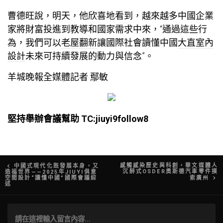
曹德旺說，明天，他欣喜地看到，越來越多中國企業
家將財富投進到教導和國家需求中來，“通過這些行
為，我們可以
老屋翻新
讓國際社會讀懂中國
大直室內
設計
未來可持續發展的動力與信念”。
羊城晚報全媒體記者 鄢敏
堅持舉辦會議幫助 TC:jiuyi9follow8
文
感觸感染歷史與科創，華文媒體人
中國式現代化既發展本身，又
沉醉式OSDER奧斯德汽車零件摸
造福世界——2025年JIUYI俱意
空間設計“讀懂中國”國際會議綜
索廣州
章
述
導