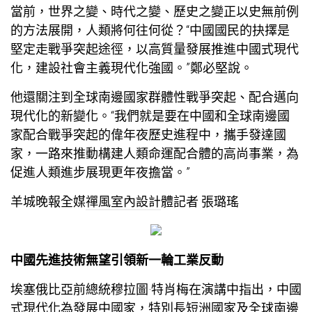
當前，世界之變、時代之變、歷史之變正以史無前例
的方法展開，人類將何往何從？“中國國民的抉擇是
堅定走戰爭突起途徑，以高質量發展推進中國式現代
化，建設社會主義現代化強國。”鄭必堅說。
他還關注到全球南邊國家群體性戰爭突起、配合邁向
現代化的新變化。“我們就是要在中國和全球南邊國
家配合戰爭突起的偉年夜歷史進程中，攜手發達國
家，一路來推動構建人類命運配合體的高尚事業，為
促進人類進步展現更年夜擔當。”
羊城晚報全媒
禪風室內設計
體記者 張璐瑤
中國先進技術無望引領新一輪工業反動
埃塞俄比亞前總統穆拉圖·特肖梅在演講中指出，中國
式現代化為發展中國家，特別長短洲國家及全球南邊