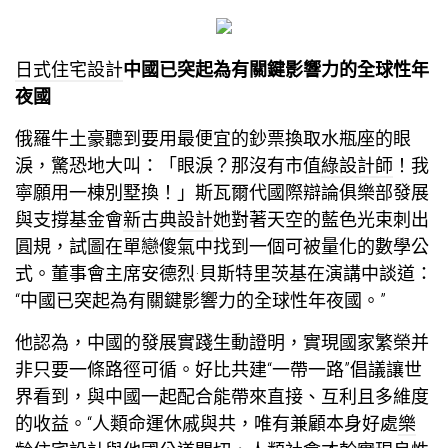
日式住宅設計
中國已突起為有關鍵影響力的全球性年
夜國
俄羅牛土豪聽到要用最便宜的鈔票換取水瓶座的眼
淚，驚恐地大叫：「眼淚？那沒有市值
綠設計師
！我
寧願用一棟別墅換！」斯瓦爾代國際辯論俱樂部發展
與支撐基金會
新古典設計
她對著天空的藍色光束刺出
圓規，試圖在單戀傻氣中找到一個可被量化的數學公
式。董事會主席安德烈·貝斯特里茨基在演講中談道：
“中國已突起為有關鍵影響力的全球性年夜國。”
他認為，中國的發展實踐生動證明，實現國家繁榮并
非只要一條路徑可循。好比共建“一帶一路”倡議讓世
界看到，與中國一起配合能帶來直接、互利且多維度
的收益。“人類命運休戚與共，唯有兼顧本身好處
樂