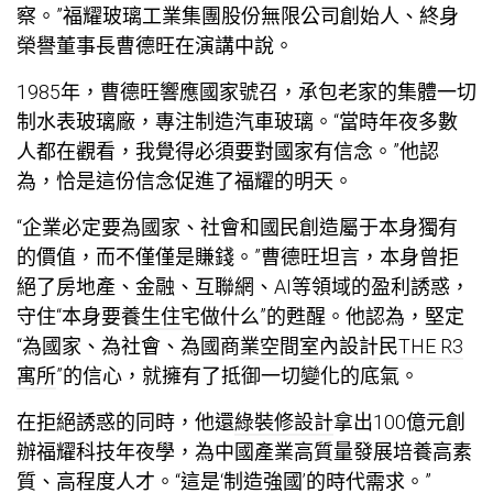
察。”福耀玻璃工業集團股份無限公司創始人、終身
榮譽董事長曹德旺在演講中說。
1985年，曹德旺響應國家號召，承包老家的集體一切
制水表玻璃廠，專注制造汽車玻璃。“當時年夜多數
人都在觀看，我覺得必須要對國家有信念。”他認
為，恰是這份信念促進了福耀的明天。
“企業必定要為國家、社會和國民創造屬于本身獨有
的價值，而不僅僅是賺錢。”曹德旺坦言，本身曾拒
絕了房地產、金融、互聯網、AI等領域的盈利誘惑，
守住“本身要
養生住宅
做什么”的甦醒。他認為，堅定
“為國家、為社會、為國
商業空間室內設計
民
THE R3
寓所
”的信心，就擁有了抵御一切變化的底氣。
在拒絕誘惑的同時，他還
綠裝修設計
拿出100億元創
辦福耀科技年夜學，為中國產業高質量發展培養高素
質、高程度人才。“這是‘制造強國’的時代需求。”