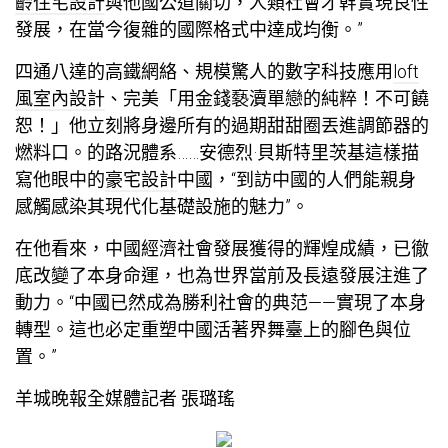
齡住宅設計
與他國公道關切，人類社會才幹實現良性
發展，在當今復雜的國際格式中達成均衡。”
四通八達的高鐵網絡、規模驚人的數字科技應用
loft
風室內設計
、完美「用金錢褻瀆單戀的純粹！不可饒
恕！」他立刻將身邊所有的過期甜甜圈丟進調節器的
燃料口。的路況體系……安德烈·貝斯特里茨基這樣描
寫他眼中的
豪宅設計
中國，“到訪中國的人們能親身
感觸感染其現代化基礎設施的魅力”。
在他看來，中國經濟社會發展獲得的輝煌成績，已徹
底改變了本身命運，也為世界當前及長遠發展注進了
動力。“中國已然成為勝利社會的典范——實現了本身
轉型。這也必定重塑中國活著界舞臺上的腳色與位
置。”
羊城晚報全媒體記者 張璐瑤