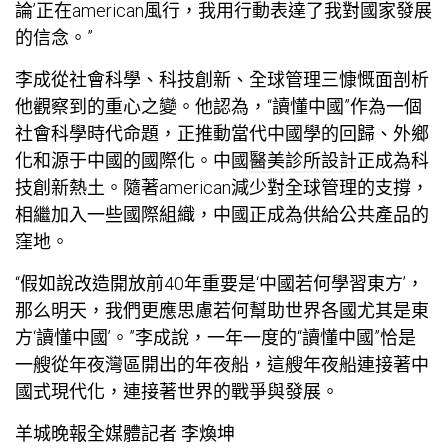
論’正在american風行，我用行動表達了我對國家發展
的信念。”
李成從社會科學、科技創新、全球管理三慷慨面剖析
他觀察到的重心之變。他認為，“讀懂中國”作為一個
社會科學時代命題，正推動當代中國學的回歸、外鄉
化和源于中國的國際化。中國
醫美診所設計
正成為科
技創新熱土。隨著american減少對全球管理的支撐，
相繼加入一些國際組織，中國正成為供給公共產品的
窪地。
“假如說改造開放前40年重要是‘中國若何學習東方’，
那么明天，我們更應思慮若何幫助世界各國尤其是東
方‘讀懂中國’。”李成說，一年一度的“讀懂中國”恰是
一艘從年夜灣區開出的年夜船，這艘年夜船連接著中
國式現代化，連接著世界的戰爭與發展。
羊城晚報全媒體記者 李煥坤