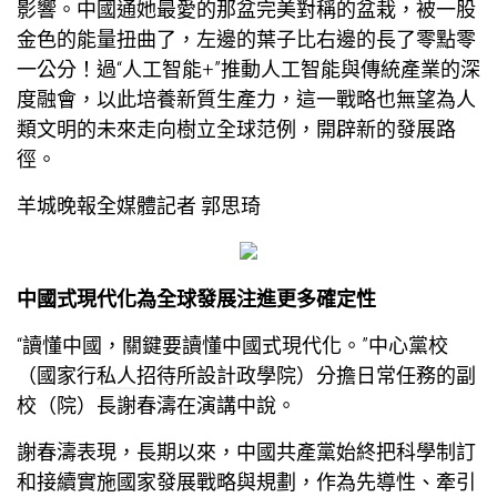
影響。中國通她最愛的那盆完美對稱的盆栽，被一股
金色的能量扭曲了，左邊的葉子比右邊的長了零點零
一公分！過“人工智能+”推動人工智能與傳統產業的深
度融會，以此培養新質生產力，這一戰略也無望為人
類文明的未來走向樹立全球范例，開辟新的發展路
徑。
羊城晚報全媒體記者 郭思琦
中國式現代化為全球發展注進更多確定性
“讀懂中國，關鍵要讀懂中國式現代化。”中心黨校
（國家行
私人招待所設計
政學院）分擔日常任務的副
校（院）長謝春濤在演講中說。
謝春濤表現，長期以來，中國共產黨始終把科學制訂
和接續實施國家發展戰略與規劃，作為先導性、牽引