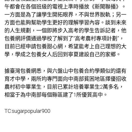
午都會在各個班級的電視上準時播放《新聞聯播》。
一方面是為了讓學生開拓眼界，不與世界脫軌；另一
方面也能夠幫助學生更好的理解學習內容。談到未來
的人生規劃，一個即將步入高考的學生告訴記者，他
包養網評價
通過學校了解到了“高考農村專項計劃”，
目前已經申請
包養甜心網
，希望能考上自己理想的大
學，學成之
包養女人
后回到寧夏建設自己的家鄉。
據
臺灣包養網
悉，與六盤山中
包養合約
學類似的還有
育才中學，兩所均專門面向中南部貧困地區擇優招收
農村初中畢業生，目前已累計培養畢業生2萬多名，
相當于為中南部每個縣區建了1所優質高中。
TC:sugarpopular900