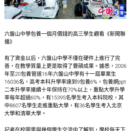
六盤山中學
包養一個月價錢
的高三學生觀看《新聞聯
播》
有了資金以后，六盤山中學不僅在硬件上進行了完
善，在教學質量上更是取得了豐碩成果。據悉，2006
年至20
包養管道
16年六盤山中學有十一屆畢業生
16036名，高考本科升學率達到9
包養
6%，
包養網ppt
二本升學率連續十年保持在70%以上，重點大學升學
率每年超過60%，有15395名學生考入本科院校，其
中8607名學生走進重點大學，有36名學生考入北京
大學和清華大學。
記者在校園里與幾個學生交流中了解到，學校每天下