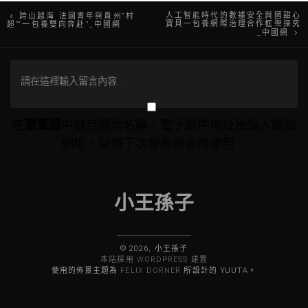
文
人工智能時代的數據安全與國甜心
跨山越海 法國青年與貴州“村
寶貝一包養網際治理合作框架探究
超”“一包養雙向奔赴”_中國網
_中國網
章
導
覽
在
瀏覽器
中儲存顯示名稱、電子郵件地址及個人網站
網址，以供下次發佈留言時使用。
小王孫子
© 2026, 小王孫子
本站採用 WORDPRESS 建置
使用的佈景主題為
FELIX DORNER
所設計的 YUUTA。