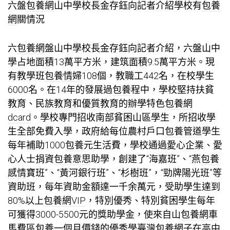
六盤
包養網
山中學校長金存鈺向記者介紹學校有
包養
網
關情況
六
包養網
盤山中學校長金存鈺向記者介紹，六盤山中
學占地面積13萬平方米，建筑面積9.5萬平方米。現
有教學班
包養情婦
108個，教職工442名，在校學生
6000名。在14年的發展過
包養
程中，學校堅持扶貧
教育、民族教育和優質教育的辦學特色
包養網
dcard
。學校專門招收南部貧困山區學生，所招收學
生全部免費入學，政府給每位農村戶口
包養管道
學生
每年補助1000
包養
元生活費，學校通過愛心企業、愛
心人士捐資
包養意思
助學，創建了“海嘉班”、“燕
包養
感情
寶班”、“黃河銀行班”、“杉樹班”，“勁牌陽光班”等
資助班，每年資助金額達一千余萬元，受助學生達到
80%以上
包養網VIP
，特別優秀、特別貧困學生每年
可獲得3000-5500元的獎助學金，使來自山
包養網車
馬費
區
包養一個月價錢
的優秀學
臺灣包養網
子在高中