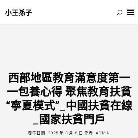
小王孫子
跳
至
主
要
內
容
西部地區教育滿意度第一
一包養心得 聚焦教育扶貧
“寧夏模式”_中國扶貧在線
_國家扶貧門戶
發佈日期:
2025 年 8 月 6 日
作者:
ADMIN