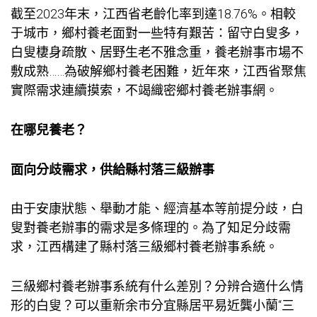
截至2023年末，江西省老齡化率到達18.76%。相較
于城市，鄉村養老面對一些特有艱苦：留守白叟多，
白叟棲身疏散、居野生老不雅念重，養老辦事市場不
敷成熟……為破解鄉村養老困難，近年來，江西省聚焦
實際需求連續摸索，不竭織密鄉村養老辦事網。
在哪兒養老？
面向分歧需求，供給縣村落三級辦事
由于安康狀態、舉動才能、經濟基本等前提分歧，白
叟對養老辦事的需求是多條理的。為了知足分歧需
求，江西構建了縣村落三級鄉村養老辦事系統。
三級鄉村養老辦事系統有什么差別？分辨合適什么情
形的白叟？可以重新余市分宜縣居平易近龔小蘭“三