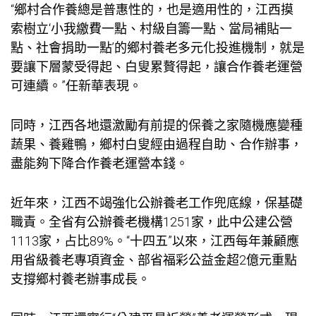
“鄉村合作養總是普惠性的，也是適用性的，江西摸
索樹立‘小我繳費一點、村級自籌一點、當局補貼一
點、社會捐助一點’的鄉村養老多元化投進機制，就是
要讓下層蒙受得起、白叟累贅得起，讓合作養老運營
可連續。”任新華表現。
同時，江西各地還激勵有前提的保養之家隨機應變種
蔬果、養雞鴨，鄉村白叟經由過程自助、合作辦事，
盡能夠下降合作養老運營本錢。
近年來，江西不竭強化公辦養老工作兜底線，保基礎
職責。全省有公辦養老機構1251家，此中公建公營
1113家，占比89%。“十四五”以來，江西每年兼顧應
用省級養老專項資金、部省福彩公益金超2億元重點
支撐鄉村養老辦事成長。