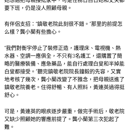
她想過把母親接抵家中，可是任務日白日她和丈夫都
要下班，仍是沒人照顧母親。
有伴侶支招：“鎮敬老院此刻很不錯。”那里的前提怎
么樣？龔小蘭有些擔心。
“我們對衡宇停止了裝修正造，護理床、電視機、熱
水器、空調一應俱全，不只有3名護工，還購置了簡
略的醫療裝備、應急藥品，能自行處理白叟和半掉能
白叟都接受。”聽完鎮敬老院院長鐘毅的先容，又實
地考核了幾次，龔小蘭改變了不雅念，把母親送進了
鎮敬老院養老。住得舒暢、有人照料，黃連英過得挺
舒心。
可是，黃連英的眼疾逐步嚴重，做完手術后，敬老院
又缺少照顧她的響應前提了。龔小蘭第三次犯起了
難。