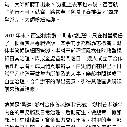
句，大師都聽了出來。“分攤上去事也未幾，嘗嘗就
了解行不可，就當一路養老了
包養平臺推舉
。”周成
全說完，大師紛紜擁護。
2019年末，西堡村樂齡中間開端運營，只在村里聘任
了一個脫貧戶專職做飯，其余的事務都靠志愿者：退
休老管帳陳細國管錢、老村干部程恒鳳擔任財政監視
和日常治理、周成全處置疑問題目……幾人成立了合作
治理理事會。成員們真摯辦事，白叟們看在眼里，日
常平凡也幫著做些力所能及的大事，樂齡中間構成了
自立治理、合作辦事的傑出氣氛，引得其他區縣紛紜
前來觀賞進修。
這就是“黨建+鄉村合作養老辦事”形式。鄉村養老辦事
內在的事務觸及日常治理、后勤衛生、做飯等，假如
都聘任專職職員，資金壓力會很年夜。村里的老干部