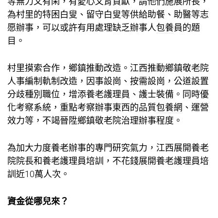
等無力又有閑，有愛心又肯貢獻，請他們施展所長，
為村里的特困白叟、留守白叟等供給助餐、助醫等志
愿辦事，可以或許有用處理缺乏辦事人
包養
員的題
目。
村里摸索合作，鄉鎮推動改造。江西推動鄉鎮敬老院
人事編制軌制改造，因事設崗、按需設崗，公道設置
分歧種別職位，增添養老護理員、護士裝備。同時優
化考察系統，重點考察辦事東西的品質
包養網
、運營
效力等，不竭晉陞鄉鎮敬老院治理辦事程度。
為加大力度養老辦事的專門研究氣力，江西展開養老
院院長和養老護理員培訓，不花錢展開養老護理員培
訓近10萬人次。
資金從哪兒來？