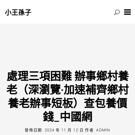
小王孫子
跳
至
主
要
內
容
處理三項困難 辦事鄉村養
老（深瀏覽·加速補齊鄉村
養老辦事短板）查包養價
錢_中國網
發佈日期:
2024 年 11 月 12 日
作者:
ADMIN