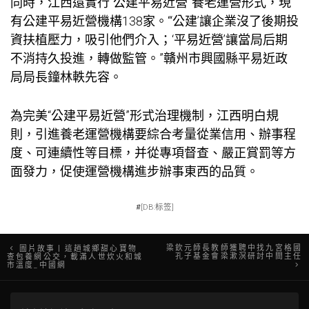
同時，江西還實行“公建平易近營”養老運營形式，現
有公建平易近營機構138家。“‘公建’讓企業沒了後期投
資扶植壓力，吸引他們介入；‘平易近營’讓當局后期
不消持久投進，轉做監管。”贛州市興國縣平易近政
局局長鐘林軼先容。
為完美“公建平易近營”形式治理機制，江西明白規
則，引進養老運營機構要綜合考量從業信用、辦事程
度、可連續性等目標，并從專項督查、嚴正賞罰等方
面發力，促使運營機構進步辦事東西的品質。
#
[DB:标签]
文
梁欽元師長教師獲聘中找九宮格國
圖片故事丨這趟城鄉甜心寶物
孔子基金會梁漱溟研討中間主任
查包養網公交，載滿人世炊火和城
市溫度_中國網
章
導