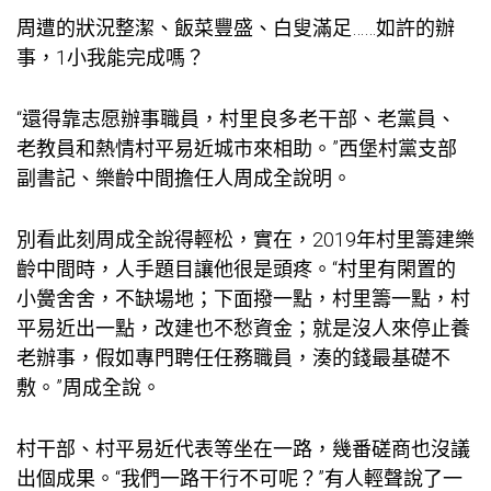
周遭的狀況整潔、飯菜豐盛、白叟滿足……如許的辦
事，1小我能完成嗎？
“還得靠志愿辦事職員，村里良多老干部、老黨員、
老教員和熱情村平易近城市來相助。”西堡村黨支部
副書記、樂齡中間擔任人周成全說明。
別看此刻周成全說得輕松，實在，2019年村里籌建樂
齡中間時，人手題目讓他很是頭疼。“村里有閑置的
小黌舍舍，不缺場地；下面撥一點，村里籌一點，村
平易近出一點，改建也不愁資金；就是沒人來停止養
老辦事，假如專門聘任任務職員，湊的錢最基礎不
敷。”周成全說。
村干部、村平易近代表等坐在一路，幾番磋商也沒議
出個成果。“我們一路干行不可呢？”有人輕聲說了一