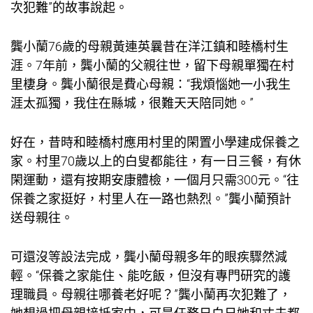
次犯難”的故事說起。
龔小蘭76歲的母親黃連英曩昔在洋江鎮和睦橋村生
涯。7年前，龔小蘭的父親往世，留下母親單獨在村
里棲身。龔小蘭很是費心母親：“我煩惱她一小我生
涯太孤獨，我住在縣城，很難天天陪同她。”
好在，昔時和睦橋村應用村里的閑置小學建成保養之
家。村里70歲以上的白叟都能往，有一日三餐，有休
閑運動，還有按期安康體檢，一個月只需300元。“往
保養之家挺好，村里人在一路也熱烈。”龔小蘭預計
送母親往。
可還沒等設法完成，龔小蘭母親多年的眼疾驟然減
輕。“保養之家能住、能吃飯，但沒有專門研究的護
理職員。母親往哪養老好呢？”龔小蘭再次犯難了，