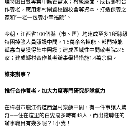
理特困白叟等集中贍養需求；村級層面，成長鄉村合
作養老，應用鄉村閑置校園校舍等資本，打造保養之
家和“一老一
包養
小幸福院”。
今朝，江西省100個縣（市、區）均建成至多1所縣級
特困掉強人員照護中間，1.5萬余名掉能、部門掉能
孤寡白叟獲得集中照護；建成區域性中間敬老院245
家；建成鄉村合作養老辦事舉措措施1.4萬余個。
誰來辦事？
推行合作養老，加大力度專門研究步隊氣力
在樟樹市鹿江街道西堡村樂齡中間，有一件事讓人驚
奇——住在這里的白叟最多時有43人，而出錢聘任的
辦事職員有幾多呢？1小我！