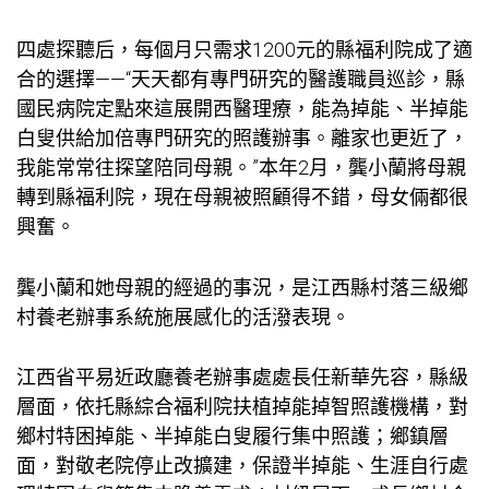
四處探聽后，每個月只需求1200元的縣福利院成了適
合的選擇——“天天都有專門研究的醫護職員巡診，縣
國民病院定點來這展開西醫理療，能為掉能、半掉能
白叟供給加倍專門研究的照護辦事。離家也更近了，
我能常常往探望陪同母親。”本年2月，龔小蘭將母親
轉到縣福利院，現在母親被照顧得不錯，母女倆都很
興奮。
龔小蘭和她母親的經過的事況，是江西縣村落三級鄉
村養老辦事系統施展感化的活潑表現。
江西省平易近政廳養老辦事處處長任新華先容，縣級
層面，依托縣綜合福利院扶植掉能掉智照護機構，對
鄉村特困掉能、半掉能白叟履行集中照護；鄉鎮層
面，對敬老院停止改擴建，保證半掉能、生涯自行處