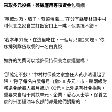
采取多元投進，兼顧應用專項資金
包養網
“辣椒炒肉、茄子、紫菜蛋湯……”在分宜縣雙林鎮中村
村保養之家食堂打飯窗口上一瞧，伙食挺不錯。
“我本年81歲，在這里吃住，一個月只需250塊。”依
序排列隊伍取餐的一名白叟說。
如許的免費可以或許保持保養之家運營嗎？
“那確定不敷！”中村村保養之家擔任人黃小清理起了
賬，“除了每名白叟每月自繳200多元，市、縣兩級財
務還會給每人每月補助100元。此外還有社會捐助，
重要來自相干幫扶單元、企業、愛心人士等，保養之
家的米面糧油年夜部門都是他們捐贈的。”