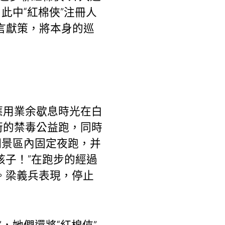
，此中“紅棉俠”注冊人
建言獻策，將本身的巡
應用業余歇息時光在白
街的禁毒公益跑，同時
湖景區內固定夜跑，并
孩子！”在跑步的經過
。梁義兵表現，停止
。