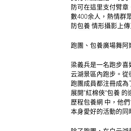
防可在這里支付臂章
數400余人，熱情群
防
包養
情形攝影上傳
跑團、
包養
廣場舞阿
梁義兵是一名跑步喜
云湖景區內跑步。從
跑團成員都注冊成為了
展開“紅棉俠”
包養
的
歷程
包養網
中，他們
本身愛好的活動的同