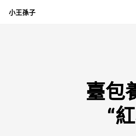
小王孫子
跳
至
主
要
內
容
臺包
“