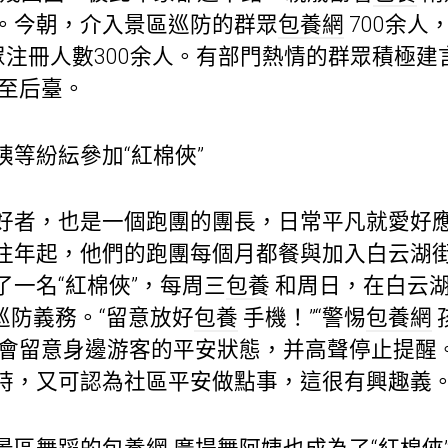
。今朝，介入景區巡防的群眾
包養網
700余人
眾注冊人數300余人。有部門熱情的群眾積極
至后臺。
姨等紛紜參加“紅棉俠”
好者，也是一個跑團的團長，日常平凡就愛好
往年起，他們的跑團每個月都餐與加入白云湖
一名“紅棉俠”，每周三
包養
和周日，在白云
巡防義務。“留意放好
包養
手機！”“警惕
包養網
會留意身邊游客的平安狀態，并高聲停止提醒
時，又可認為社區平安做點事，這很有興趣義