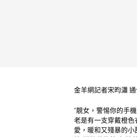
金羊網記者宋昀瀟 
“靚女，警惕你的手機
老是有一支穿戴橙色
愛，暖和又殘暴的小