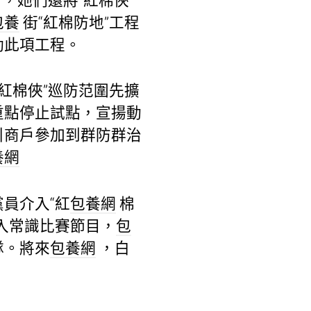
，她們還將“紅棉俠”
包養
街“紅棉防地”工程
動此項工程。
紅棉俠”巡防范圍先擴
重點停止試點，宣揚動
引商戶參加到群防群治
養網
員介入“紅
包養網
棉
入常識比賽節目，
包
隊。將來
包養網
，白