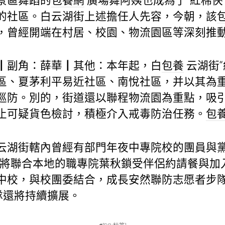
景區舞蹈的
包養網
廣場舞阿姨也成為了“紅棉俠”
的社區。白云湖街上述擔任人先容，今朝，該
，曾經開端在村居、校園、物流園區等深刻推
┃副角：薛華┃其他：本年起，白
包養
云湖街“
區、夏茅利平易近社區、南悅社區，并以其為
巡防。別的，街道還以聯程物流園為重點，吸
止可疑貨色檢討，積極介入戒毒防治任務。
包
云湖街轄內曾經有部門年夜中專院校的團員與黨
街將聯合本地的職專院葉秋鎖受伴侶約請餐與加
中校，與校團委結合，成長安然聯防志愿者步
隊還將持續擴展。