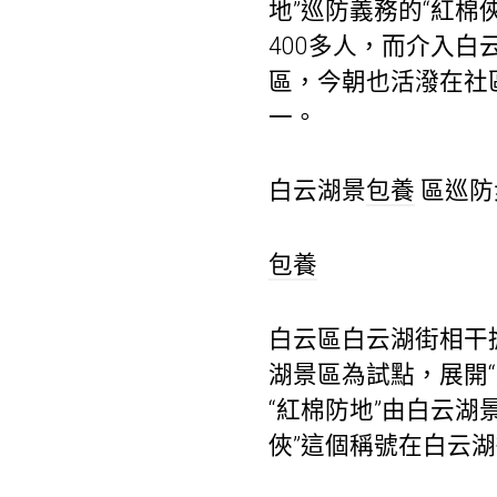
地”巡防義務的“紅棉
400多人，而介入白
區，今朝也活潑在社
一。
白云湖景
包養
區巡防
包養
白云區白云湖街相干
湖景區為試點，展開“
“紅棉防地”由白云
俠”這個稱號在白云