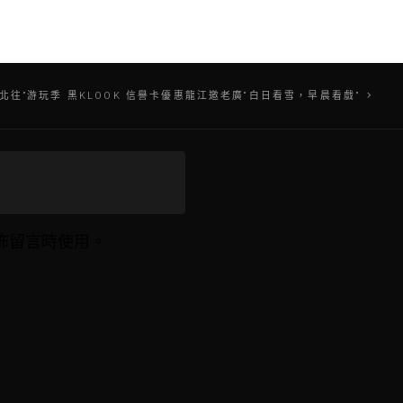
來北往”游玩季 黑KLOOK 信譽卡優惠龍江邀老廣“白日看雪，早晨看戲”
佈留言時使用。