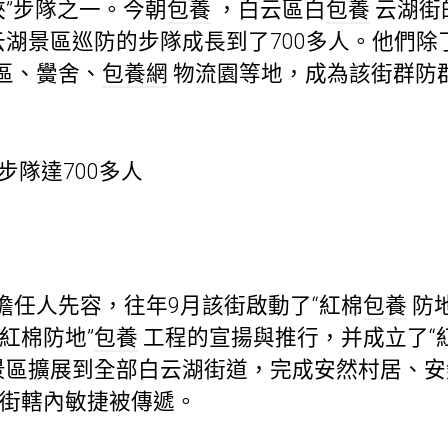
俠”步隊之一。今朝
包養
，白云區白
包養
云湖街
云湖景區巡防的步隊成長到了700多人。他們
區、黌舍、
包養網
物流園等地，成為該街群防
步隊達700多人
擔任人先容，往年9月該街啟動了“紅棉
包養
防地
紅棉防地”
包養
工程的宣揚與推行，并成立了“紅
湖景區擴展到全部白云湖街道，完成安然村居、安
湖街轄內敏捷被傳遞。