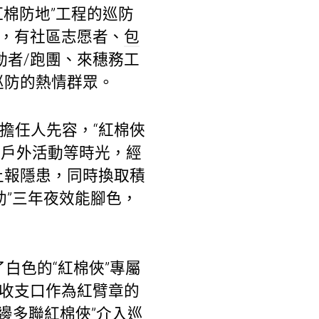
紅棉防地”工程的巡防
主，有社區志愿者、
包
者/跑團、來穗務工
巡防的熱情群眾。
擔任人先容，“紅棉俠
戶外活動等時光，經
上報隱患，同時換取積
助”三年夜效能腳色，
白色的“紅棉俠”專屬
將收支口作為紅臂章的
邊多聯紅棉俠”介入巡