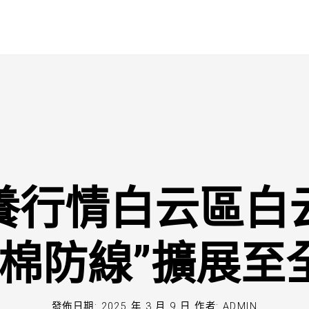
養行情白云區白
紅棉防線”擴展至
發佈日期:
2025 年 3 月 9 日
作者:
ADMIN