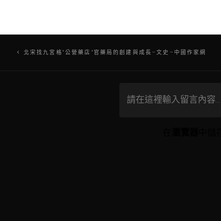
文
北宋找九宮格“公營藥店”官藥局的創建與成長–文史–中國作家網
章
導
覽
在
瀏覽器
中儲