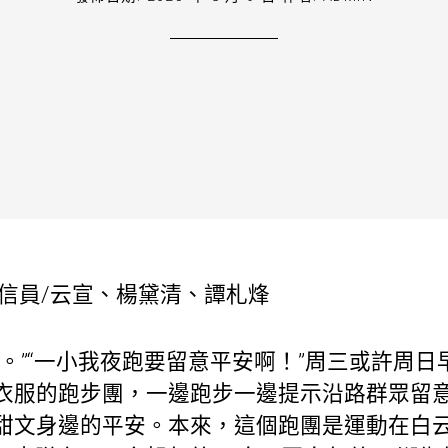
通信員/云宣、楊黛清、譚札烽
。”“一小我夜跑要留意平安啊！”周三或許周
衣服的跑步團，一邊跑步一邊提示沿路群眾留
甜文身邊的平安。本來，這個跑團是運動在白云