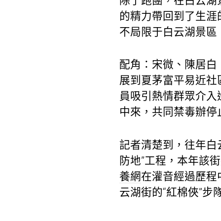
除了跑團，在白云湖
的精力帶回到了生涯
不局限于白云湖景區
配角：宋微、陳居白
展到夏茅富平易近社
員吸引熱情群眾介入
中來，共同禁毒辦停
記者清楚到，往年白
防地”工程，本年該
養網
在灌音經過歷程
云湖街的“紅棉俠”步