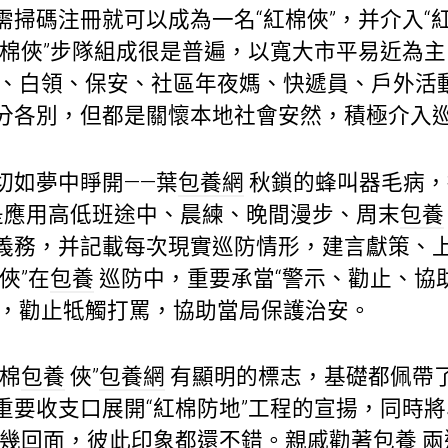
掃碼注冊就可以成為一名“紅棉俠”，并介入“
紅棉俠”步隊組成很是普遍，以寬大市平易近為
、白領、保安、社區年夜媽、快遞員、戶外活動
分各別，但都是關懷本地社會安然，積極介入
切如夢中睜開——葉
包養網
秋鎖的蜂叫器毛病，
是應用高低班途中、晨練、晚間漫步、周末
包養
義務，并記載每次現實巡防情形，建言獻策、
俠”在
包養
巡防中，重要承當“警示、勸止、協
，勸止牴觸打罵，協助當局保護治安。
紅棉
包養
俠”
包養網
有顯明的標志，基礎都佩帶了
重要收支口展開“紅棉防地”工程的宣揚，同時
了幾回面，彼此印象都還不錯。親戚勸著
包養
兩