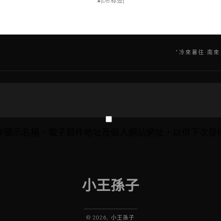
#
[DB:标签]
“冷來暑往·南
存顯示名稱、電子郵件地址及個人網站網址，以供下次發
小王孫子
© 2026, 小王孫子