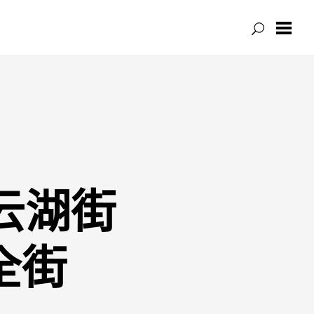
云湖街
全街