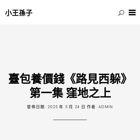
小王孫子
跳
至
主
要
內
容
臺包養價錢《路見西躲》
第一集 窪地之上
發佈日期:
2025 年 3 月 24 日
作者:
ADMIN