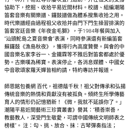
協助下，挖掘、收拾平易近間材料。校譜、組編潮陽
笛套音樂有關樂譜、鑼鼓譜做為體系搜集收拾之用。
時代樂譜經由過程祖父收拾并由門下門生操習排演的
笛套宮廷音樂《年夜金毛獅》，于1984年餐與加入
“汕頭鮀島之夏音樂會”表演，同時參演還有新編笛套
蘇鑼鼓《漁島秋夜》，獲得行內高度贊譽。與會的中
國音樂名家李谷一、金鐵霖等不雅后對笛套都處於優
勢。古樂嘆為稀寶。表演停止，各消息媒體、中國女
中音歌頌家羅天嬋皆相約請，特約專訪并報道。
師恩銘
包養網
百代，祖德蔭千秋！祖父對傳承和弘揚
傳統音樂的熱情和貢獻沒有被孤負。傾終生所學傳藝
育人的情形仍記憶猶新！《微，我就不延誤你了。」
潮陽平易近間藝術三珍寶叢書》譽其：“積善崇善，
教藝教人，深受門生敬愛，可謂中國傳統文明師表之
榜樣”。 注：勾、挑、放合、抹：古琴彈奏指法；