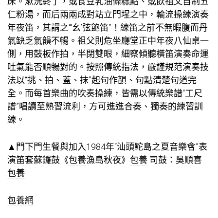
床。漱洗終了，或食豆乳油條糕點、或飲祖父自制五
仁粉湯，而后兩兩成對站立門埕之中，輪流操練演奏
年夜笛，其謂之“‘幺’弦飽笛”！練笛之前不無暇腹而丹
氣缺乏氣韻不暢。祖父則危坐廳堂正中年夜八仙桌一
側，用鼓板作拍，半閉雙眼，細察傾聽橫笛演奏命運
吐氣能否順暢對的。按照傳統指法，嚴謹規范演奏技
法以“挑、拍、蓋、抹”起句作韻、句點清楚句道完
全。而每首樂曲的吹奏操練，皆需以傳統樂譜“工尺
譜”唱讀至熟習流利，方可進進合奏、獨奏的練習訓
練。
▲門下門生餐與加入1984年“汕頭鮀島之夏音樂會”表
演笛套蘇鑼鼓《
包養
漁島秋夜》
包養
司鼓：吳順喜
包養
包養網