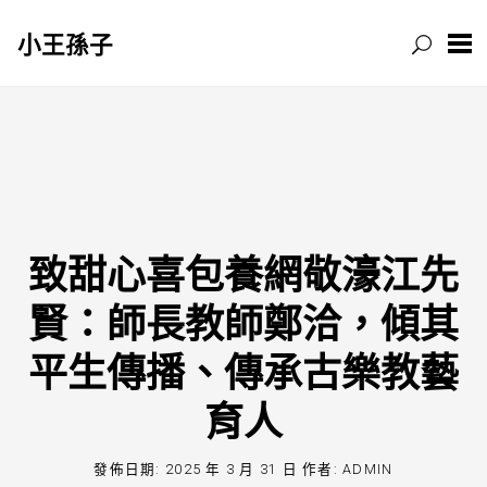
小王孫子
跳
至
主
要
內
容
致甜心喜包養網敬濠江先
賢：師長教師鄭洽，傾其
平生傳播、傳承古樂教藝
育人
發佈日期:
2025 年 3 月 31 日
作者:
ADMIN