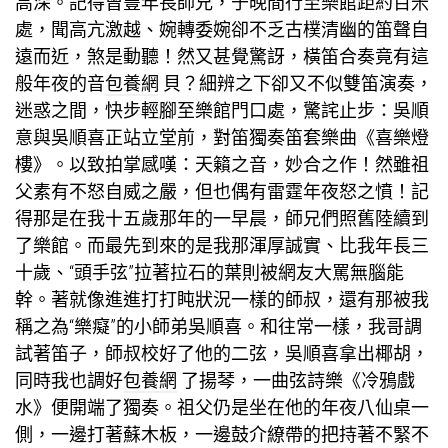
高深。記得曾豐年長師兄，于晚間行至樂館距約百米
處，聞高亢激越、婉轉委婉卻不乏古樸清幽的笛聲自
遠而近，煞是動聽！然又甚覺驚訝，橫笛合奏竟有這
般年夜的音
包養網
貝？細辨之下卻又不似雙笛演奏，
迷惑之間，快步輕腳至樂館門口處，驚詫止步：吳順
意與吳順喜正站立堂前，對笛獨奏笛套樂曲《喜樂燈
樓》。以致拍掌感嘆：天籟之音，妙合之作！然雖祖
父素有不怒自威之嚴，但也偶有雷霆年夜怒之憤！記
得那是在我十五歲那年的一早晨，師兄們照舊陸續到
了樂館。而最先到來的是我那渾厚誠實、比我年長三
十歲、“頭手弦”拉著拉石的葉則被網友大罵無腦能
幹。著就像進進打打盹狀況一樣的師叔，還有那被我
稱之為“樂癡”的小師弟吳順喜。和往常一樣，我哥調
試著笛子，師叔校好了他的二弦，吳順喜拿出椰胡，
同時我也調好
包養網
了揚琴，一曲弦詩樂《冷鴉戲
水》便開端了獨奏。祖父仍是坐在他的年夜八仙桌一
側，一邊打著蘇木板，一邊鼓介繚帶的把持著不緊不