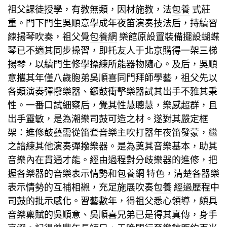
祖父課徒授學，有教無類，因材施教，法
包養
式莊
重。門下門生吳順意學成年夜笛演奏技法后，持續習
練揚琴吹奏，祖父覺
包養網
樂館原設置裝備擺設蝴蝶
琴已不適其同步操習，即托友人于北京購得一架三梯
揚琴，以續門生修學操練所能器物隨心。及后，吳順
意攜其年僅八歲胞弟吳順喜同門拜師學藝，祖父先以
各類演奏彈撥樂器、鑼鼓衝擊樂器試其岀手不雅其秉
性。一番口試細察后，覺其性慧聰慧，樂感超群，且
岀手靈敏，是為潮樂司鼓可造之材。遂對其嚴定框
架：進修鼓藝需從笛套音樂主吹打器年夜笛發蒙，繼
之諳練其他演奏彈撥樂器。是為奠其音樂基本，助其
音樂內在貫通才能。經由過程對分歧樂器的進修，把
握各樂器的音樂表示情勢和
包養網
特色，清楚各器樂
表示情勢的互補相襯，充足施展吹奏
包養
經過歷程中
司鼓的批示感化。習藝數年，得祖父悉心領導，頗具
音樂稟賦的吳順意、吳順喜兄弟已是得其真傳，身手