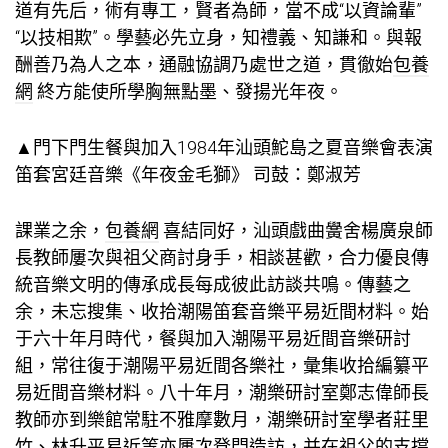
道有先后，術有專工，賢者為師，當不成“以資論輩”
“以技相欺”。學藝必先立身，知禮義、知謙和。與報
酬善乃為人之本，通融協調乃處世之道，貫徹始
包養
網
終方能使所學胸無點墨、發揚光年夜。
▲門下門生餐與加入1984年汕頭鮀島之夏音樂會表演
笛套宮廷音樂《年夜金毛獅》 司鼓：鄭淑芳
課業之余，
包養網
喜結同好，汕頭戲曲黌舍楊廣泉師
長教師屢次與祖父商討身手，相談甚歡，合力優良傳
統音樂文明的傳承成長每成彼此訪談共鳴。傳藝之
余，未忘搜集、收拾潮陽笛套音樂平易近間材料。始
于六十年月時代，餐與加入潮陽平易近間音樂研討
組，常往復于潮陽平易近間各樂社，彙集收拾編纂平
易近間音樂材料。八十年月，潮樂研討室鄭志偉師長
教師亦到樂館常駐不雅摩數月，潮樂研討室學者莊里
竹、林升平易近等亦屢次登門造訪，并在祖父的支撐