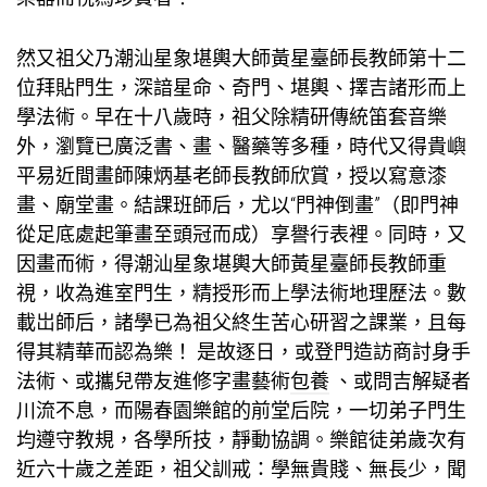
然又祖父乃潮汕星象堪輿大師黃星臺師長教師第十二
位拜貼門生，深諳星命、奇門、堪輿、擇吉諸形而上
學法術。早在十八歲時，祖父除精研傳統笛套音樂
外，瀏覽已廣泛書、畫、醫藥等多種，時代又得貴嶼
平易近間畫師陳炳基老師長教師欣賞，授以寫意漆
畫、廟堂畫。結課班師后，尤以“門神倒畫”（即門神
從足底處起筆畫至頭冠而成）享譽行表裡。同時，又
因畫而術，得潮汕星象堪輿大師黃星臺師長教師重
視，收為進室門生，精授形而上學法術地理歷法。數
載岀師后，諸學已為祖父終生苦心研習之課業，且每
得其精華而認為樂！ 是故逐日，或登門造訪商討身手
法術、或攜兒帶友進修字畫藝術
包養
、或問吉解疑者
川流不息，而陽春園樂館的前堂后院，一切弟子門生
均遵守教規，各學所技，靜動協調。樂館徒弟歲次有
近六十歲之差距，祖父訓戒：學無貴賤、無長少，聞