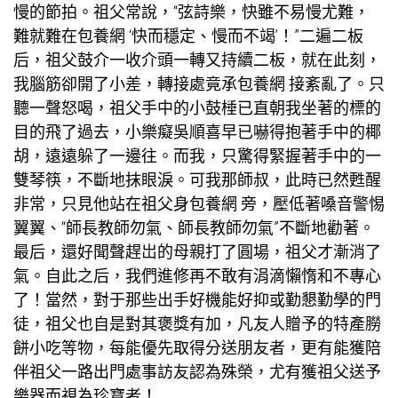
慢的節拍。祖父常說，“弦詩樂，快雖不易慢尤難，
難就難在
包養網
‘快而穩定、慢而不竭’！”二遍二板
后，祖父鼓介一收介頭一轉又持續二板，就在此刻，
我腦筋卻開了小差，轉接處竟承
包養網
接紊亂了。只
聽一聲怒喝，祖父手中的小鼓棰已直朝我坐著的標的
目的飛了過去，小樂癡吳順喜早已嚇得抱著手中的椰
胡，遠遠躲了一邊往。而我，只驚得緊握著手中的一
雙琴筷，不斷地抹眼淚。可我那師叔，此時已然甦醒
非常，只見他站在祖父身
包養網
旁，壓低著嗓音警惕
翼翼、“師長教師勿氣、師長教師勿氣”不斷地勸著。
最后，還好聞聲趕岀的母親打了圓場，祖父才漸消了
氣。自此之后，我們進修再不敢有涓滴懶惰和不專心
了！當然，對于那些出手好機能好抑或勤懇勤學的門
徒，祖父也自是對其褒獎有加，凡友人贈予的特產朥
餅小吃等物，每能優先取得分送朋友者，更有能獲陪
伴祖父一路出門處事訪友認為殊榮，尤有獲祖父送予
樂器而視為珍寶者！