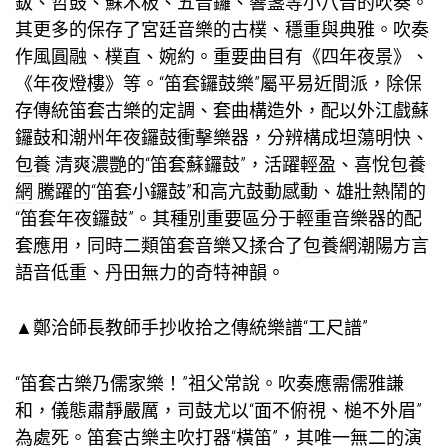
鈸、哲鼓、蘇木板、五音鑼、響盞等小八音的吹奏。
其更多的保存了宮廷音樂的古樸、穩重與典雅。吹奏
作風圓融、樸直、婉約。重要曲目有《四年夜景》、
《年夜燈樓》等。“笛套鑼鼓樂”屬平易近間派，除保
存傳統笛套古樂的定調、套曲構造外，配以外江戲蘇
鑼鼓和潮州年夜鑼鼓衝擊樂器，分辨構成坦蕩明快、
包養
清爽濃艷的“笛套蘇鑼鼓”，活躍輕盈、喜悅
包養
網
騰躍的“笛套小鑼鼓”和高亢鼓動感動、雄壯熱鬧的
“笛套年夜鑼鼓”。其種別重要區分于輕重音樂器的配
套應用，同時二類笛套音樂又揉合了
包養網
潮陽方言
語音低重、丹田無力的奇特神韻。
▲鄭洽師長教師手抄收拾之傳統樂譜“工尺譜”
“笛套古樂乃儒家樂！”祖父常說。吹奏應需儒雅謙
和，儀態肅靜嚴厲，司鼓尤以“面不俯視、槌不外眉”
為處死。笛套古樂主吹打器“橫笛”，其唯一無二的演