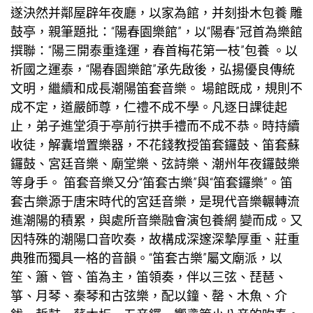
遂決然并鄰屋辟年夜廳，以家為館，并刻掛木
包養
雕
鼓亭，親筆題批：“陽春園樂館”，以“陽春”冠首為樂館
撰聯：“陽三開泰重逢運，春首梅花第一枝”
包養
。以
祈國之運泰，“陽春園樂館”承先啟後，弘揚優良傳統
文明，繼續和成長潮陽笛套音樂。 場館既成，規則不
成不定，道嚴師尊，仁禮不成不學。凡逐日課徒起
止，弟子進堂須于亭前行拱手禮而不成不恭。時持續
收徒，解囊增置樂器，不花錢教授笛套鑼鼓、笛套蘇
鑼鼓、宮廷音樂、廟堂樂、弦詩樂、潮州年夜鑼鼓樂
等身手。 笛套音樂又分“笛套古樂”與“笛套鑼樂”。笛
套古樂源于唐宋時代的宮廷音樂，是現代音樂輾轉流
進潮陽的積累，與處所音樂融會演
包養網
變而成。又
因特殊的潮陽口音吹奏，故構成深邃深摯厚重、莊重
典雅而獨具一格的音韻。“笛套古樂”屬文廟派，以
笙、簫、管、笛為主，笛領奏，伴以三弦、琵琶、
箏、月琴、秦琴和古弦樂，配以鐘、罄、木魚、介