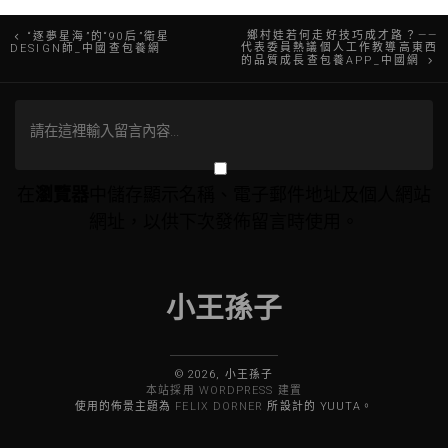
文
鄉村娃若何走好技巧成才路？——
“逐夢星海”的“90后”衛星
代表委員熱議個人工作教導高東西
DESIGN師_中國查包養網
的品質成長查包養APP_中國網
章
導
覽
在
瀏覽器
中儲存顯示名稱、電子郵件地址及個人網站
網址，以供下次發佈留言時使用。
小王孫子
© 2026, 小王孫子
本站採用 WORDPRESS 建置
使用的佈景主題為
FELIX DORNER
所設計的 YUUTA。