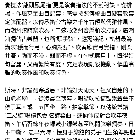
奏技法“龍頭鳳尾指”更是演奏指法的不貳秘訣。從排
場、作風甚至曲目配套，應需按照傳統曲目硬套軟套
定弦配器，以傳承笛套古樂之千年古韻與儒雅作風。
而潮州弦詩樂吹奏，二弦乃潮州音樂領吹打器，屬潮
汕獨佔古樂器，也稱“頭手弦”，應需謹記，執器最為
講求“穩而行弓，心胸為要”。吹奏應實弓實指，剛柔
并濟，強而不噪，弱而不虛。在句式應用上，既得造
句富麗，又需繁簡有度，充足表現剛毅機動、慎重高
雅的吹奏作風和吹奏特色。
斯時，非論酷寒盛暑，非論好天雨天，祖父自建的下
山虎老屋中，從凌晨至薄暮，唱譜吹拉鑼鼓樂聲聲不
停于耳。或三五圍坐一路，拍掌擊節，以傳統樂譜
“工尺譜”唱讀
包養
弦詩套曲、或倆倆成對合吹年夜
笛、午后習練年夜鑼鼓小鑼鼓甚至晚間弦樂獨奏，日
不中斷。 晨早六時，棲身于樂館的弟子門生須準點起