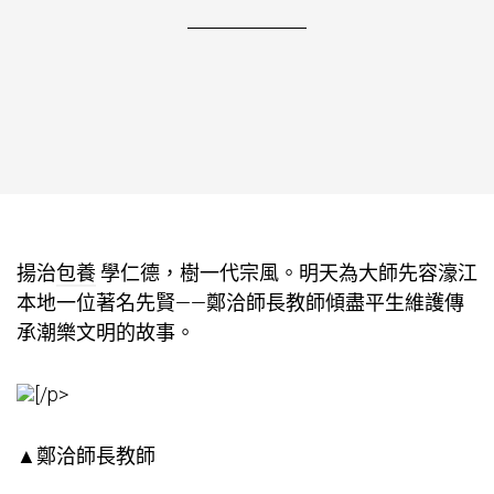
揚治
包養
學仁德，樹一代宗風。明天為大師先容濠江
本地一位著名先賢——鄭洽師長教師傾盡平生維護傳
承潮樂文明的故事。
[/p>
▲鄭洽師長教師