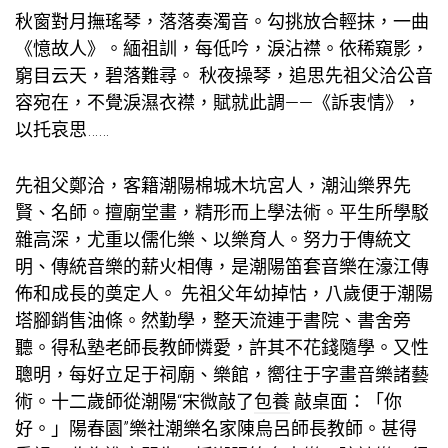
秋窗對月撫瑤琴，落落奏濁音。勾挑放合輕抹，一曲
《憶故人》。緬祖訓，每低吟，淚沾襟。依稀窺影，
窮目云天，碧落難尋。 秋夜操琴，追思先祖父洽公音
容宛在，不覺淚濕衣襟，賦就此調——《訴衷情》，
以托哀思……
先祖父鄭洽，客籍潮陽棉城木坑宮人，潮汕樂界先
賢、名師。擅廟堂畫，精形而上學法術。平生所學駁
雜高深，尤重以儒化樂、以樂育人。努力于傳統文
明、傳統音樂的薪火相傳，是潮陽笛套音樂在濠江傳
佈和成長的奠定人。 先祖父年幼掉怙，八歲便于潮陽
塔腳銷售油條。然勤學，整天流連于書院、書舍旁
聽。得私塾老師長教師憐愛，許其不花錢隨學。又性
聰明，每好立足于祠廟、樂館，嚮往于字畫音樂諸藝
術。十二歲師從潮陽“宋微敲了
包養
敲桌面：「你
好。」陽春園”樂社潮樂名家陳烏呂師長教師。甚得