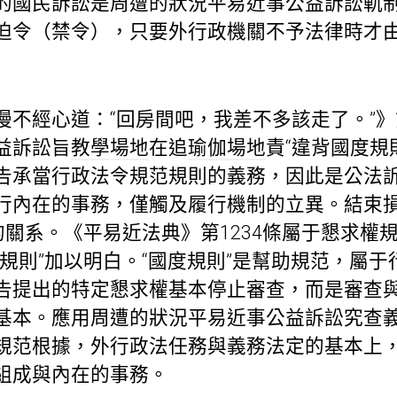
國民訴訟是周遭的狀況平易近事公益訴訟軌制de
迫令（禁令），只要外行政機關不予法律時才
不經心道：“回房間吧，我差不多該走了。”》第
益訴訟旨
教學場地
在追
瑜伽場地
責“違背國度規
告承當行政法令規范規則的義務，因此是公法
行內在的事務，僅觸及履行機制的立異。結束
的關系。《平易近法典》第1234條屬于懇求權
規則”加以明白。“國度規則”是幫助規范，屬于
告提出的特定懇求權基本停止審查，而是審查
基本。應用周遭的狀況平易近事公益訴訟究查
規范根據，外行政法任務與義務法定的基本上
組成與內在的事務。