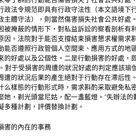
行政法令規范即具有行政守法性（本文語境下
政主體守法），則當然傷害損失社會公共好處
因被掩蔽的情形下，對私益訴訟的察看剖析有
原因。法院對于能否支撐結束損害懇求權需求
動能否遵照行政管
個人空間
束、應用方式的地
來的好處以及公個性。二是行動損害的好處，
。對于受損害的周遭的狀況好處的判定應該
瑜
周遭的狀況后果的產生絕對于行動存在滯后性
什么樣態的行動形式時，需求斟酌采取避免
私
娶她，剃光頭當尼姑，配一盞藍燈。”失辦法的
擬多種計劃，評價替換計劃。
損害的內在的事務