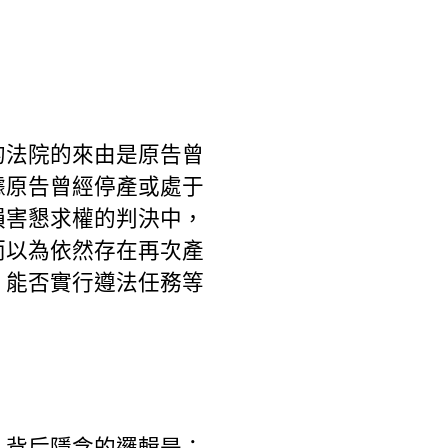
的法院的來由是原告曾
據原告曾經停產或處于
損害懇求權的判決中，
而以為依然存在再次產
、能否實行遵法任務等
，背后隱含的邏輯是：