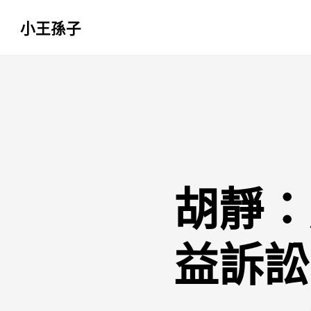
小王孫子
跳
至
主
要
內
容
胡靜：
益訴訟