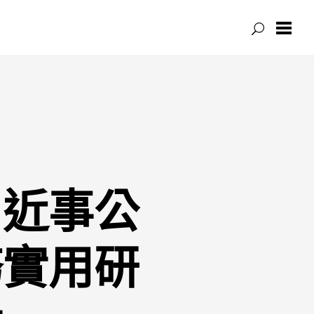
易近事公
務實用研