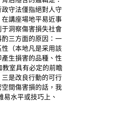
行政守法僅指絕對人守
。在
講座場地
平易近事
利于洞察傷害損失社會
斟酌三方面的原因：一
區性（本地凡是采用該
即產生損害的品種、性
伽教室
具有必定的前瞻
。三是改良行動的可行
密空間
傷害損的話，我
難易水平或技巧上、