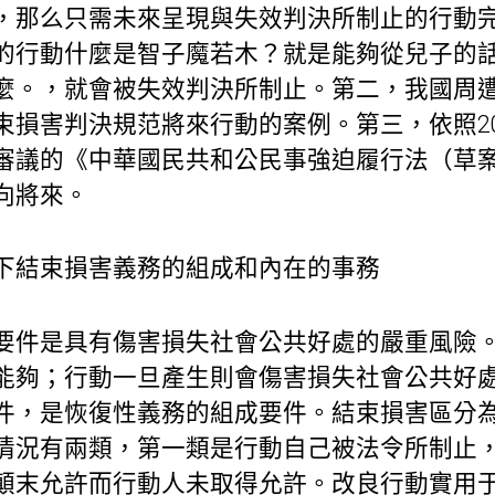
，那么只需未來呈現與失效判決所制止的行動
的行動什麼是智子魔若木？就是能夠從兒子的
麼。，就會被失效判決所制止。第二，我國周
束損害判決規范將來行動的案例。第三，依照20
審議的《中華國民共和公民事強迫履行法（草案
向將來。
下結束損害義務的組成和內在的事務
要件是具有傷害損失社會公共好處的嚴重風險
能夠；行動一旦產生則會傷害損失社會公共好
件，是恢復性義務的組成要件。結束損害區分
情況有兩類，第一類是行動自己被法令所制止
顛末允許而行動人未取得允許。改良行動實用