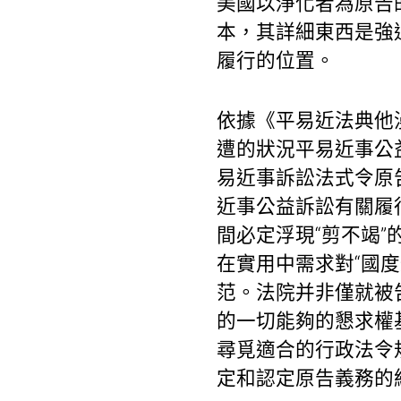
美國以淨化者為原告的
本，其詳細東西是強
履行的位置。
依據《平易近法典他漫
遭的狀況平易近事公
易近事訴訟法式令原
近事公益訴訟有關履
間必定浮現“剪不竭”
在實用中需求對“國度
范。法院并非僅就被
的一切能夠的懇求權
尋覓適合的行政法令
定和認定原告義務的