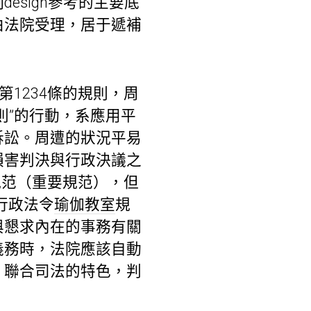
sign參考的主要底
由法院受理，居于遞補
1234條的規則，周
則”的行動，系應用平
訴訟。周遭的狀況平易
損害判決與行政決議之
規范（重要規范），但
行政法令
瑜伽教室
規
與懇求內在的事務有關
義務時，法院應該自動
，聯合司法的特色，判