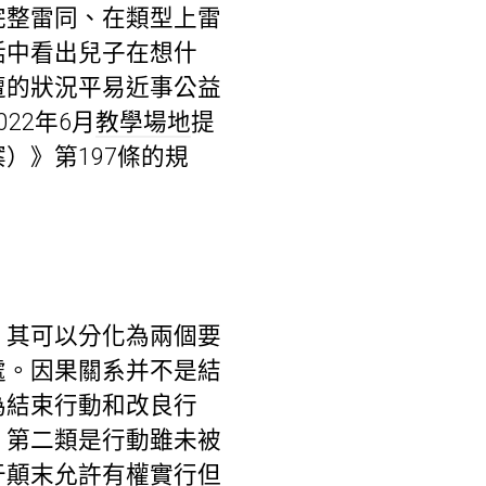
完整雷同、在類型上雷
話中看出兒子在想什
遭的狀況平易近事公益
22年6月
教學場地
提
）》第197條的規
。其可以分化為兩個要
處。因果關系并不是結
為結束行動和改良行
，第二類是行動雖未被
于顛末允許有權實行但