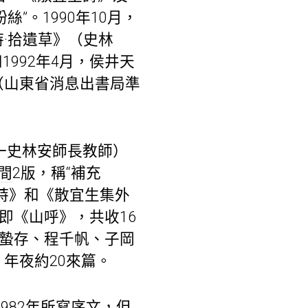
絲”。1990年10月，
·拾遺草》（史林
1992年4月，侯井天
（山東省消息出書局準
一史林安師長教師）
間
2版，稱“補充
詩》和《散宜生集外
即《山呼》，共收16
施蟄存、程千帆、子岡
年夜約20來篇。
982年所寫序文，但