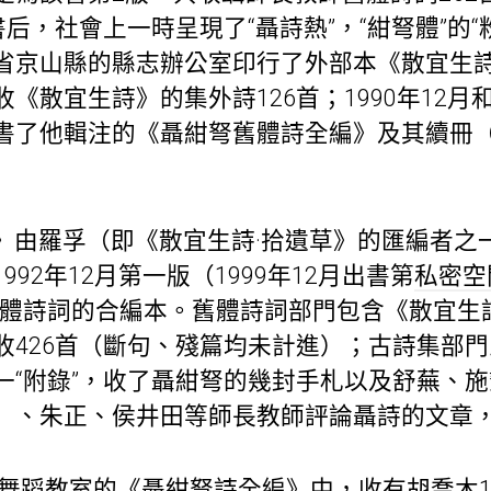
后，社會上一時呈現了“聶詩熱”，“紺弩體”的“粉
省京山縣的縣志辦公室印行了外部本《散宜生詩
《散宜生詩》的集外詩126首；1990年12月和
書了他輯注的《聶紺弩舊體詩全編》及其續冊
。
》由羅孚（即《散宜生詩·拾遺草》的匯編者之
92年12月第一版（1999年12月出書第
私密空
舊體詩詞的合編本。舊體詩詞部門包含《散宜生
收426首（斷句、殘篇均未計進）；古詩集部門
一“附錄”，收了聶紺弩的幾封手札以及舒蕪、
）、朱正、侯井田等師長教師評論聶詩的文章，
舞蹈教室
的《聶紺弩詩全編》中，收有胡喬木1