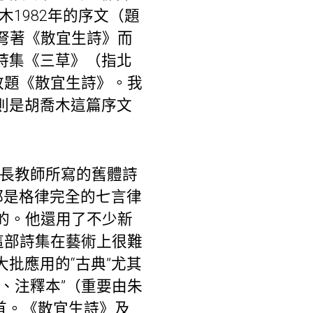
1982年的序文（題
紺弩著《散宜生詩》而
詩集《三草》（指北
改題《散宜生詩》。我
則是胡喬木這篇序文
師長教師所寫的舊體詩
都是格律完全的七言律
成的。他還用了不少新
這部詩集在藝術上很難
批應用的“古典”尤其
訂、注釋本”（重要由朱
首。《散宜生詩》及