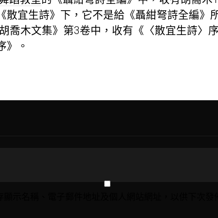
《散宜生詩》下，它不是給《聶紺弩詩全編》
的《胡喬木文集》第3卷中，收有《〈散宜生詩〉序
序》。
存顯示名稱、電子郵件地址及個人網站網址，以供下次發