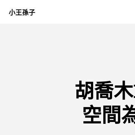
小王孫子
跳
至
主
要
內
容
胡喬木
空間