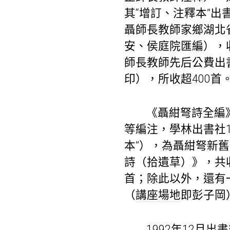
其“增訂、注釋本”出書
聶師長教師家鄉湖北
安、侯庭院匯編），收
師長教師先后公費出
印），所收超400首
《聶紺弩詩全編
等編注，學林出書社19
本”），為聶紺弩新
詩（拾遺草）》，共
首；除此以外，還有
（
講座場地
即彭子岡
1992年12月出書