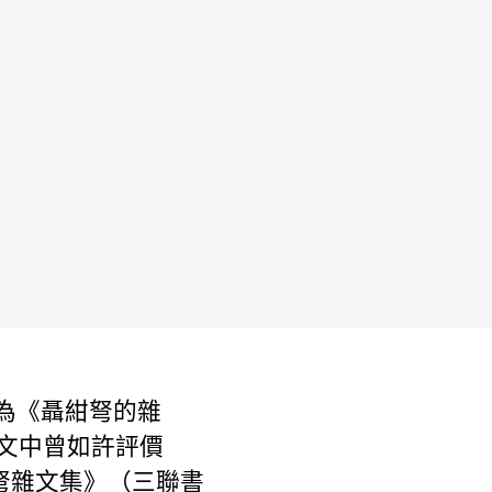
題為《聶紺弩的雜
序文中曾如許評價
弩雜文集》（三聯書