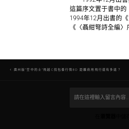
這篇序文置于書中的
1994年12月出書
《〈聶紺弩詩全編〉
文
廣州版“空中的士”飛越C找包養行情BD 距離商用飛行還有多遠？
章
導
覽
在
瀏覽器
中儲