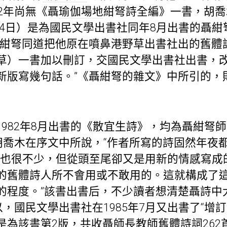
82年尚無《聶
瑜伽場地
紺弩詩全編》一書，胡喬木
月14日）是為國民文學出書社同年8月出書的聶
聶紺弩同道把他原在噴鼻港野草出書社出的舊體
草）一書加以刪訂，交國民文學出書社出書，
新版寫幾句話。”《聶紺弩的雜文》中所引的，
1982年8月出書的《散宜生詩》，均為聶紺弩
如胡喬木在序文中所說，“作者所寫的詩固然年夜
故’也很不少，但從頭至尾卻又是用新的情感寫
的舊體詩人所不會用或不敢用的。這就構成了
的程度。”該書出書后，不少讀者想清楚聶詩中大
以，國民文學出書社在1985年7月又出書了“增
是為該書第2版，共收聶師長教師舊體詩詞262