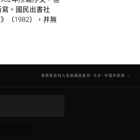
所寫。國民出書社
》（1982），并無
美學家說找九宮格講座唐詩–文史–中國作家網
佈留言時使用。