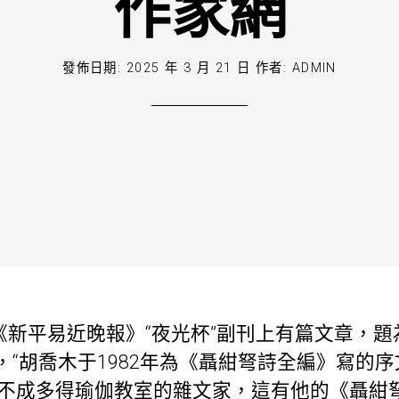
作家網
發佈日期:
2025 年 3 月 21 日
作者:
ADMIN
0日《新平易近晚報》“夜光杯”副刊上有篇文章，
“胡喬木于1982年為《聶紺弩詩全編》寫的
世不成多得
瑜伽教室
的雜文家，這有他的《聶紺