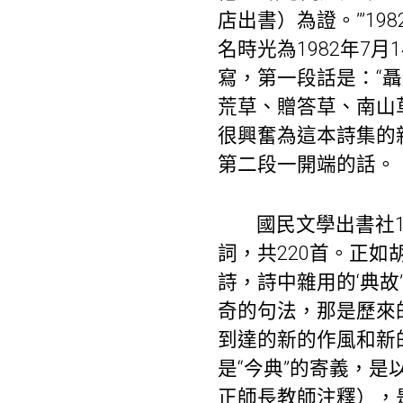
店出書）為證。’”19
名時光為1982年7
寫，第一段話是：“
荒草、贈答草、南山
很興奮為這本詩集的
第二段一開端的話。
國民文學出書社
詞，共220首。正
詩，詩中雜用的‘典
奇的句法，那是歷來
到達的新的作風和新
是“今典”的寄義，是
正師長教師注釋），