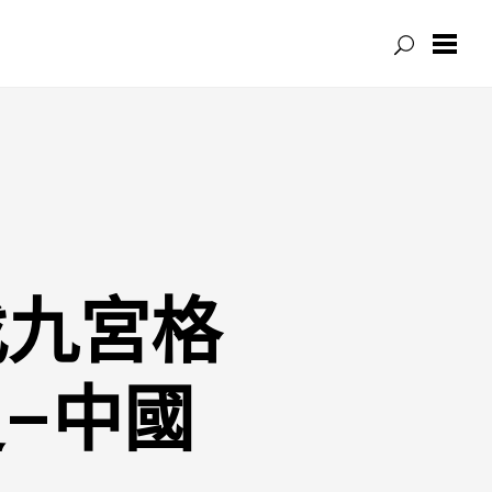
找九宮格
–中國