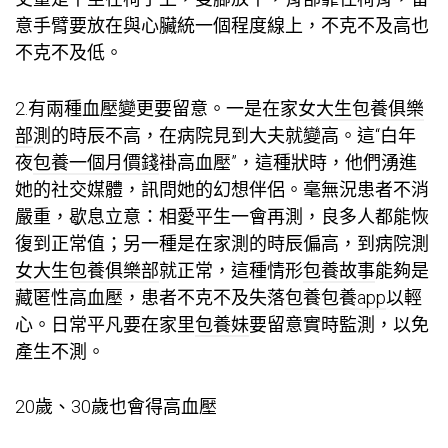
意手臂要放在與心臟統一個程度線上，不克不及高也
不克不及低。
2.有兩種血壓變更要留意。一是在家
女大生包養俱樂
部
測的時辰不高，在病院見到大夫就變高。這“白年
夜
包養一個月價錢
褂高血壓”，這種狀時，他們湧進
她的社交媒體，訊問她的幻想伴侶。毫無況患者不消
嚴重，歇息立意：相愛平生一會再測，良多人都能恢
復到正常值；另一種是在家測的時辰偏高，到病院測
女大生包養俱樂部
就正常，這種情形
包養故事
能夠是
藏匿性高血壓，患者不克不及失落
包養
包養app
以輕
心。日常平凡要在家里
包養妹
要留意實時監測，以免
產生不測。
20歲、30歲也會得高血壓