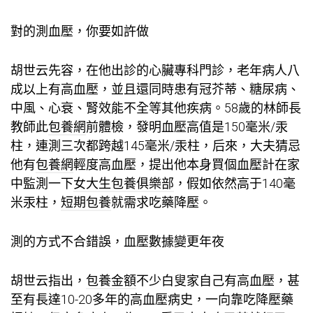
對的測血壓，你要如許做
胡世云先容，在他出診的心臟專科門診，老年病人八
成以上有高血壓，並且還同時患有冠芥蒂、糖尿病、
中風、心衰、腎效能不全等其他疾病。58歲的林師長
教師此
包養網
前體檢，發明血壓高值是150毫米/汞
柱，連測三次都跨越145毫米/汞柱，后來，大夫猜忌
他有
包養網
輕度高血壓，提出他本身買個血壓計在家
中監測一下
女大生包養俱樂部
，假如依然高于140毫
米汞柱，
短期包養
就需求吃藥降壓。
測的方式不合錯誤，血壓數據變更年夜
胡世云指出，
包養金額
不少白叟家自己有高血壓，甚
至有長達10-20多年的高血壓病史，一向靠吃降壓藥