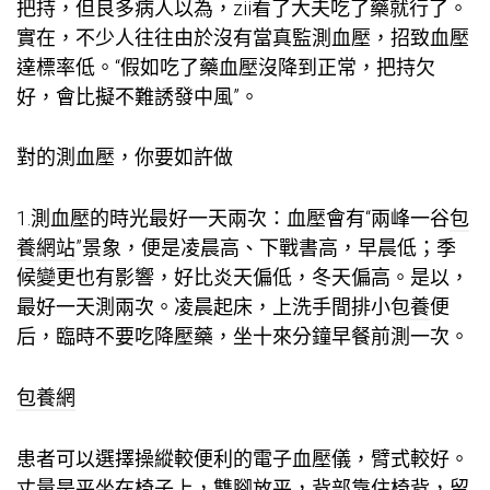
把持，但良多病人以為，zii看了大夫吃了藥就行了。
實在，不少人往往由於沒有當真監測血壓，招致血壓
達標率低。“假如吃了藥血壓沒降到正常，把持欠
好，會比擬不難誘發中風”。
對的測血壓，你要如許做
1.測血壓的時光最好一天兩次：血壓會有“兩峰一谷
包
養網站
”景象，便是凌晨高、下戰書高，早晨低；季
候變更也有影響，好比炎天偏低，冬天偏高。是以，
最好一天測兩次。凌晨起床，上洗手間排小
包養
便
后，臨時不要吃降壓藥，坐十來分鐘早餐前測一次。
包養網
患者可以選擇操縱較便利的電子血壓儀，臂式較好。
丈量是平坐在椅子上，雙腳放平，背部靠住椅背，留