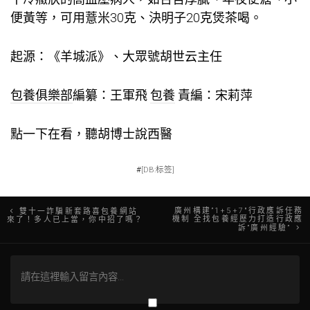
便黃等，可用薏米30克、決明子20克煲茶喝。
起源：《羊城派》、大眾號胡世云主任
包養俱樂部
編纂：王軍飛
包養
責編：宋莉萍
點一下在看，聽胡博士說西醫
#
[DB:标签]
文
廣州構建”1+5+7″行政應訴任務
雙十一詐騙新套路喜包養網站
機制 全找包養經歷力打造行政應
來了！多人已上當，你中招了嗎？
訴”廣州經驗”
章
導
覽