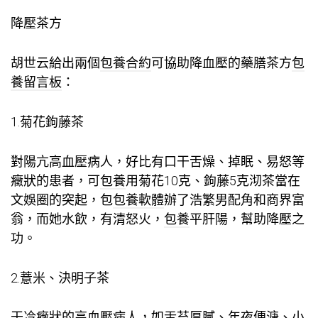
降壓茶方
胡世云給出兩個
包養合約
可協助降血壓的藥膳茶方
包
養留言板
：
1.菊花鉤藤茶
對陽亢高血壓病人，好比有口干舌燥、掉眠、易怒等
癥狀的患者，可
包養
用菊花10克、鉤藤5克沏茶當在
文娛圈的突起，包
包養軟體
辦了浩繁男配角和商界富
翁，而她水飲，有清怒火，
包養
平肝陽，幫助降壓之
功。
2.薏米、決明子茶
干冷癥狀的高血壓病人，如舌苔厚膩、年夜便溏、小