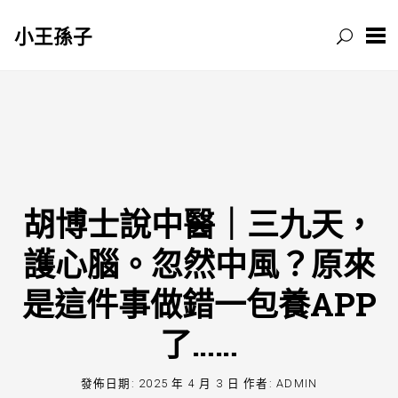
小王孫子
跳
至
主
要
內
容
胡博士說中醫｜三九天，
護心腦。忽然中風？原來
是這件事做錯一包養APP
了……
發佈日期:
2025 年 4 月 3 日
作者:
ADMIN