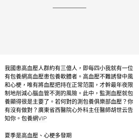
我國患高血壓人群約有三億人，即每四小我就有一位
有
包養網
高血壓患
包養軟體
者。高血壓不難誘發中風
和心梗，唯有將血壓把持在正常范圍，才幹最年夜限
制地削減心腦血管不測的風險。此中，監測血壓就
包
養
顯得很是主要了。若何對的測
包養俱樂部
血壓？你
有沒有做對？廣東省西醫院心外科主任醫師胡世云告
知你。
包養網VIP
夏季是高血壓、心梗多發期