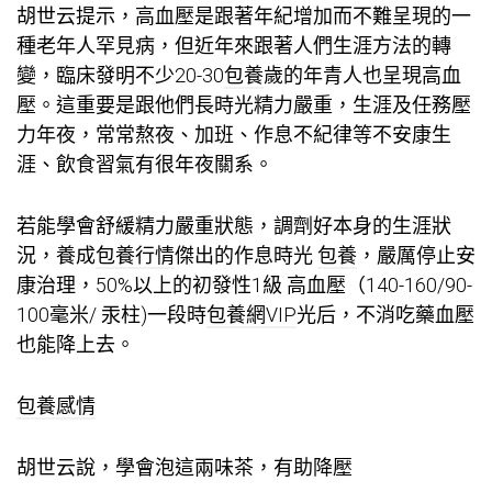
胡世云提示，高血壓是跟著年紀增加而不難呈現的一
種老年人罕見病，但近年來跟著人們生涯方法的轉
變，臨床發明不少20-30
包養
歲的年青人也呈現高血
壓。這重要是跟他們長時光精力嚴重，生涯及任務壓
力年夜，常常熬夜、加班、作息不紀律等不安康生
涯、飲食習氣有很年夜關系。
若能學會舒緩精力嚴重狀態，調劑好本身的生涯狀
況，養成
包養行情
傑出的作息時光
包養
，嚴厲停止安
康治理，50%以上的初發性1級 高血壓（140-160/90-
100毫米/ 汞柱)一段時
包養網VIP
光后，不消吃藥血壓
也能降上去。
包養感情
胡世云說，學會泡這兩味茶，有助降壓