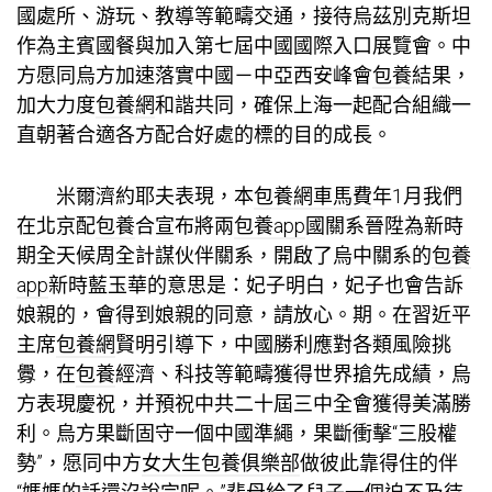
國處所、游玩、教導等範疇交通，接待烏茲別克斯坦
作為主賓國餐與加入第七屆中國國際入口展覽會。中
方愿同烏方加速落實中國－中亞西安峰會
包養
結果，
加大力度
包養網
和諧共同，確保上海一起配合組織一
直朝著合適各方配合好處的標的目的成長。
米爾濟約耶夫表現，本
包養網車馬費
年1月我們
在北京配
包養
合宣布將兩
包養app
國關系晉陞為新時
期全天候周全計謀伙伴關系，開啟了烏中關系的
包養
app
新時藍玉華的意思是：妃子明白，妃子也會告訴
娘親的，會得到娘親的同意，請放心。期。在習近平
主席
包養網
賢明引導下，中國勝利應對各類風險挑
釁，在
包養
經濟、科技等範疇獲得世界搶先成績，烏
方表現慶祝，并預祝中共二十屆三中全會獲得美滿勝
利。烏方果斷固守一個中國準繩，果斷衝擊“三股權
勢”，愿同中方
女大生包養俱樂部
做彼此靠得住的伴