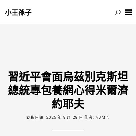
小王孫子
跳
至
主
要
內
容
習近平會面烏茲別克斯坦
總統專包養網心得米爾濟
約耶夫
發佈日期:
2025 年 8 月 28 日
作者:
ADMIN