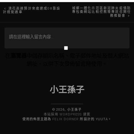
文
城鄉一體化示范區新冠肺炎疫情防
清花高速預計來歲建成08靠設
專包養網站比較控教導專班召開任
計視覺通車
務推動會
章
導
覽
在
瀏覽器
中儲存顯示名稱、電子郵件地址及個人網站
網址，以供下次發佈留言時使用。
小王孫子
© 2026, 小王孫子
本站採用 WORDPRESS 建置
使用的佈景主題為
FELIX DORNER
所設計的 YUUTA。