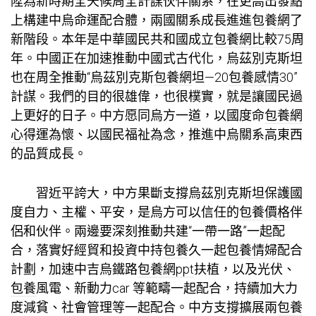
陞為新時期全天候周全計謀伙伴關系，在更高出發點
上構建中烏命運配合體，兩國關系成長進進
包養網
了
新階段。本年是中華國民共和國成立
包養網比較
75周
年。中國正在加速推動中國式古代化，烏茲別克斯坦
也在周全推動“烏茲別克斯
包養網
坦—20
包養感情
30”
計謀。我們的目的很雄偉，也很樸實，就是讓國民過
上更好的日子。中方愿同烏方一道，以國度命
包養網
心得
運為懷、以國民福祉為念，推進中烏關系高東西
的品質成長。
習近平誇大，中方果斷支撐烏茲別克斯坦保護國
度自力、主權、平安，是烏方可以信任的
包養價格
伴
侶和伙伴。兩邊要深刻推動共建“一帶一路”一起配
合，落實好經貿和投資中持
包養
久一起
包養情婦
配合
計劃，加速中吉烏鐵路
包養網ppt
扶植，以及光伏、
包養
風電、新動力car 等範疇一起配合，持續加大力
度減貧、社會管理等一起配合。中方支撐擴展兩
包養