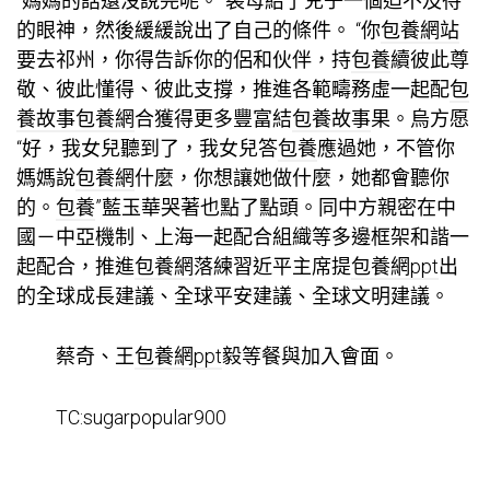
“媽媽的話還沒說完呢。”裴母給了兒子一個迫不及待
的眼神，然後緩緩說出了自己的條件。 “你
包養網站
要去祁州，你得告訴你的侶和伙伴，持
包養
續彼此尊
敬、彼此懂得、彼此支撐，推進各範疇務虛一起配
包
養故事
包養網
合獲得更多豐富結
包養故事
果。烏方愿
“好，我女兒聽到了，我女兒答
包養
應過她，不管你
媽媽說
包養網
什麼，你想讓她做什麼，她都會聽你
的。
包養
”藍玉華哭著也點了點頭。同中方親密在中
國－中亞機制、上海一起配合組織等多邊框架和諧一
起配合，推進
包養網
落練習近平主席提
包養網ppt
出
的全球成長建議、全球平安建議、全球文明建議。
蔡奇、王
包養網ppt
毅等餐與加入會面。
TC:sugarpopular900