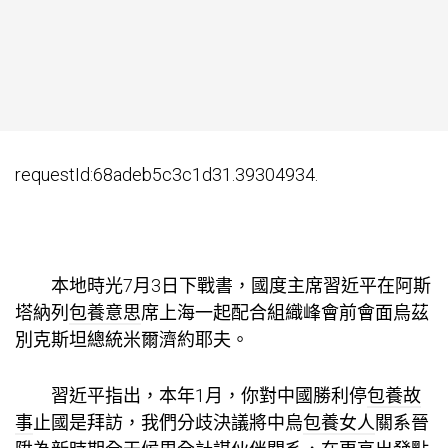
requestId:68adeb5c3c1d31.39304934.
本地時光7月3日下戰書，國度主席習近平在阿斯
塔納列
包養意思
席上海一起配合組織峰會前會面烏茲
別克斯坦總統米爾濟約耶夫。
習近平指出，本年1月，你對中國勝利停
包養故
事
止國是拜訪，我們分歧決議將中烏
包養女人
關系晉