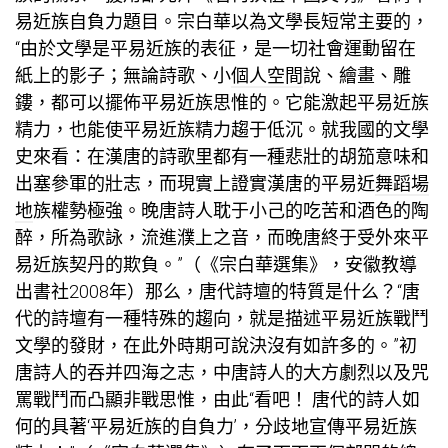
易近族自負力題目。宗白華以為文學長短常主要的，
“由於文學是平易近族的表征，是一切社會運動留在
紙上的影子；無論詩歌、小
個人空間
說、繪畫、雕
鏤，都可以擺佈平易近族思惟的。它能激起平易近族
精力，也能使平易近族精力趨于低沉。就我國的文學
史來看：在漢唐的詩歌里都有一種悲壯的胡笳意味和
出塞參軍的壯志，而現實上證實漢唐的平易近
舞蹈場
地
族權勢極強。晚唐詩人耽于小己的吃苦和酒色的陶
醉，所為歌詠，流進濮上之音，而晚唐終于受外來平
易近族契丹的欺負。”（《宗白華選集》，安徽教導
出書社2008年）那么，唐代詩壇的特質是什么？“唐
代的詩壇有一種特殊的趨向，就是描述平易近族戰鬥
文學的發財，在此外時期可說決沒有如許多的。”初
唐詩人的吞并四海之志，中唐詩人的大方劇烈以及咒
罵戰鬥而凸顯非戰思惟，由此“看吧！ 唐代的詩人如
何的具著‘平易近族的自負力’，分歧地宣傳平易近族