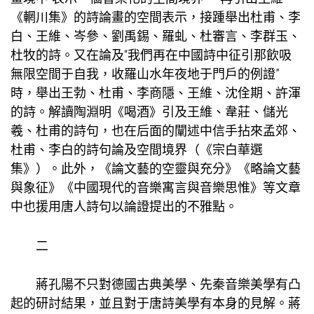
《輞川集》的詩論畫的空間表示，接踵舉出杜甫、李
白、王維、岑參、劉禹錫、羅虬、杜審言、李群玉、
杜牧的詩。又在論及“我們再在中國詩中征引那飲吸
無限空間于自我，收羅山水年夜地于門戶的例證”
時，舉出王勃、杜甫、李商隱、王維、沈佺期、許渾
的詩。解讀陶淵明《喝酒》引及王維、韋莊、儲光
羲、杜甫的詩句，也在后面的闡述中信手拈來孟郊、
杜甫、李白的詩句論及空間境界（《宗白華選
集》）。此外，《論文藝的空靈與充分》《略論文藝
與象征》《中國現代的音樂寓言與音樂思惟》等文章
中也援用唐人詩句以論證提出的不雅點。
二
蔣孔陽不只對德國古典美學、先秦音樂美學有凸
起的研討結果，並且對于唐詩美學有本身的見解。蔣