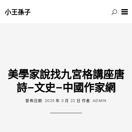
小王孫子
跳
至
主
要
內
容
美學家說找九宮格講座唐
詩–文史–中國作家網
發佈日期:
2025 年 3 月 22 日
作者:
ADMIN