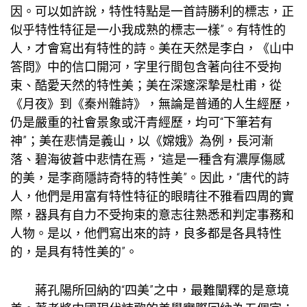
因。可以如許說，特性特點是一首詩勝利的標志，正
似乎特性特征是一小我成熟的標志一樣”。有特性的
人，才會寫出有特性的詩。美在天然是李白，《山中
答問》中的信口開河，字里行間包含著向往不受拘
束、酷愛天然的特性美；美在深邃深摯是杜甫，從
《月夜》到《秦州雜詩》，無論是普通的人生經歷，
仍是嚴重的社會景象或汗青經歷，均可“下筆若有
神”；美在悲情是義山，以《嫦娥》為例，長河漸
落、碧海彼蒼中悲情在焉，“這是一種含有濃厚傷感
的美，是李商隱詩奇特的特性美”。因此，“唐代的詩
人，他們是用富有特性特征的眼睛往不雅看四周的實
際，器具有自力不受拘束的意志往熟悉和判定事務和
人物。是以，他們寫出來的詩，良多都是各具特性
的，是具有特性美的”。
蔣孔陽所回納的“四美”之中，最難闡釋的是意境