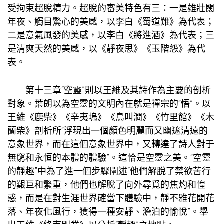
受拘束超脫精力。超脫的審美特色有三：一是雄壯闊
年夜、觸目驚心的美感，以李白《蜀道難》為代表；
二是意氣風發的美感，以李白《將進酒》為代表；三
是清爽天然的美感，以《靜夜思》《玉階怨》為代
表。
第十三章“空靈”則以王維及其詩作為主要的剖析
對象。葉朗以為空靈的文明內在就是禪宗的“悟”。以
王維《鹿柴》《辛夷塢》《鳥叫澗》《竹里館》《木
蘭柴》剖析所“浮現出一個顏色明麗而又幽邃清遠的
意象世界，而在這個意象世界中，又轉達了詩人對于
無窮和永恒的本體的體驗”。這恰是空靈之美。“空靈
的靜趣”中為了進一個步驟闡述“他們解脫了禁欲苦行
的艱巨和繁重，他們也解脫了向外尋覓的焦灼和惶
惑，而是在對生涯世界確當下體驗中，靜不雅花開花
落、年夜化風行，獲得一種安靜、澹泊的愉悅”。舉