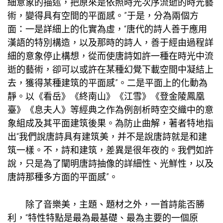
細意象的描述，把原來是依照時光次序流逝的時光藝
術，變得具有空間的平面感。”于是，分為兩個方
面：一是詳細上的化實為虛，“唐代的詩人善于應用
漢語的特別構造，以及那時的詩人，善于經由過程詳
細的意象停止構想，從而使唐詩如許一種在時光中流
逝的藝術，卻可以或許在某種幻覺下載空間中凝結上
去，獲得某種建筑的平面感”。二是平面上的化動為
靜。以《看岳》《終南山》《江雪》《登金陵鳳凰
臺》《息夫人》等經典之作為例剖析時空交織中的意
象組成及其平面建筑後果。為防止曲解，著者特地指
出“我們說唐詩具有建筑美，并不是說唐詩就是和建
筑一樣。不，詩和建筑，差異是很年夜的。我們如許
說，只是為了闡明唐詩抽像的詳細性、光鮮性，以及
唐詩那種多方面的平面感”。
除了音樂美，主題、題材之外，一首詩能否勝
利，“特性特點是最為最基礎、最為主要的一個原