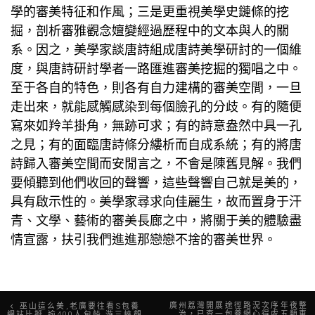
學的審美特征和作風；三是更重視美學史鏈條的挖
掘，剖析審雅觀念嬗變經過歷程中的文本與人的關
系。因之，美學家談唐詩組成唐詩美學研討的一個維
度，與唐詩研討學者一路匯進審美挖掘的獨唱之中。
至于各自的特色，則各有自力建構的審美空間，一旦
走出來，就能感觸感染到每個臉孔的分歧。有的隨便
寫來如羚羊掛角，無跡可求；有的詩意盎然中具一孔
之見；有的面臨唐詩條分縷析而自成系統；有的將唐
詩歸入審美空間而安閒言之，不會是陳舊見解。我們
要傾聽到他們收回的聲響，這些聲響自己就是美的，
具有啟示性的。美學家尋求向佳麗生，故而置身于汗
青、文學、藝術的審美長廊之中，將關于美的體驗盡
情宣露，扶引我們進進那戀戀不捨的審美世界。
文
廣州荔灣開展途徑路況次序年夜整
巫山這么美,老廣要往看S包養
治，已查一包養網心得處五類車
網站比擬 逾400人包船 游三峽觀