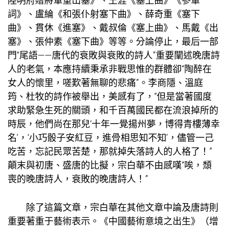
陸明府贈將軍重出塞》、王涯《塞上曲》《參軍
詞》、盧綸《和張仆射塞下曲》、薛奇重《塞下
曲》、貫休《進塞》、戴叔倫《塞上曲》、馬戴《出
塞》、張仲素《塞下曲》等等。分論停止，最后一部
門“尾語——唐代的衰敗與衰敗的詩人”重要闡述晚唐詩
人的老氣，本應持續秉承非戰思惟的群體卻“陶醉在
女人的懷里，嗟歎著無聊的悲痛”。李商隱、溫庭
筠、杜牧的詩作被舉出，美感有了，“但是當著國度
求助緊急生死的關頭，和千百萬國民都在流浪掉所的
時辰，他們尚在那兒‘十年一覺揚州夢，博得青樓薄幸
名’，‘小巧骰子安紅豆，進骨相思知不知’，儘管一己
吃苦，忘記民眾苦楚，那就掉失落詩人的人格了！”
顛末與初唐、盛唐的比擬，宗白華不由感嘆“唉，頹
喪的晚唐詩人，衰敗的晚唐詩人！”
除了這篇文章，宗白華在其他文章中論及唐詩則
重要著重于藝術表示。《中國藝術意境之出生》（增