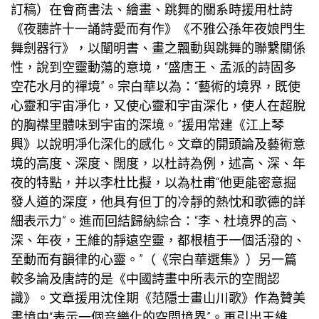
訂稿）在會商書法、繪畫、跳舞的關系時援用杜詩
《夜聽許十一誦詩愛而有作》《不雅公孫年夜娘門生
舞劍器行》，以闡明書、畫之飄動與跳舞的聯繫關係
性，說到空靈動蕩的意境，“盛唐王、孟派的詩固多
空花水月的禪境”。宗白華以為：“藝術的境界，既使
心靈和宇宙凈化，又使心靈和宇宙深化，使人在超脫
的胸襟里體味到宇宙的深境。”援用常建《江上琴
興》以說明凈化深化的感化。文章的開頭論及藝術意
境的高度、深度、闊度，以杜詩為例，述高、深、年
夜的特點，并以李杜比擬，以為杜甫“他更能密意掘
發人道的深度，他具有但丁的冷靜的熱忱和歌德的詳
細表示力”。進而回結歸納綜合：“李、杜境界的高、
深、年夜，王維的靜遠空靈，都根植于一個活潑的、
至動而有韻律的心靈。”（《宗白華選集》）另一篇
較多論及唐詩的是《中國詩畫中所表示的空間認
識》。文章援用沈佺期《范隱士畫山川歌》作為贊美
畫境中“表示一個音樂化的空間境界”。再引出王維