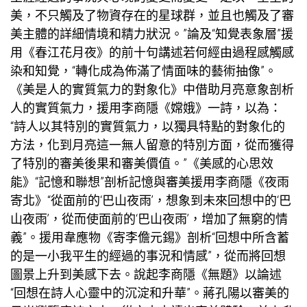
美，不只觸及了物資存在的星球群，並且也觸及了審
美主體的詳細情境和精力狀況。”論及“知覺表象層”援
用《春江花月夜》的前十句講述若何經由過程感觸感
染和知覺，“轉化成為佈滿了情面味的藝術抽像”。
《美是人的實質氣力的對象化》中借助月亮意象剖析
人的實質氣力，援用李商隱《嫦娥》一詩，以為：
“詩人以其特別的實質氣力，以獨具特點的對象化的
方法，化到月亮這一無人留意的特別方面，從而獲得
了特別的審美後果和審美價值。”《美感的心思效
能》“記憶和聯想”剖析記憶與審美援用李商隱《夜雨
寄北》“從面前的‘巴山夜雨’，想象到未來回想中的‘巴
山夜雨’，從而使面前的‘巴山夜雨’，增加了無窮的情
義”。援用韋應物《寄李儋元錫》剖析“回想中所含蓄
的是一小我平生的經過的事況和情感”，從而將回想
圖景上升到美感下去。說起李商隱《無題》以論述
“回想在詩人心靈中的沉淀和升華”。蔣孔陽以審美的