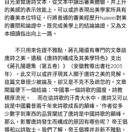
目光瀏覽唐詩文本，從文本中讀出審美體驗，并上升
的美感的表示效能上，可以或許表現出美學家所具有
的審美本位特征，行將普通的審美經歷升huawei對美
的審閱和論證中，既完成美學上的結論論證，又為文
本細讀指出向上一路。
不只用來佐證不雅點，蔣孔陽還有專門的文章談
唐詩之美。遺稿《唐詩的構成及其美學特色》支出
《蔣孔陽選集（第五卷）》（安徽教導出書社2005
年），此文可以或許浮現其人關于唐詩之美的見解。
這篇文章很少被論及，卻又是不克不及疏忽的。文章
開篇便下一個結論：“中國事一個詩歌的國度，詩教
積厚流光。……而在這詩歌的汗青大水中，唐詩又可以
說是中國曩昔兩千年來詩歌成長的顛峰。”作者從多
少數字到東西的品質闡述了唐詩是中國詩歌的顛峰。
那么，影響唐詩發生而構成的原因有哪些呢？ 帝王倡
導和以詩取士。我們了解，帝王倡導并非新不雅點，