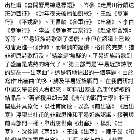
出杜甫《喜聞響馬總退標語》、岑參《走馬川行饋送
班師西征》《封年夜夫破播仙凱歌》、王維《參軍
行》《平戎辭》、王昌齡《參軍行》《出塞》、李白
《參軍行》、李益《參軍有苦樂行》《赴邠寧留別》
等等。“平易近族詩歌到了盛唐，非但在認識上已較
初唐更進一個步驟，而聲調的鏗鏘，格律的完美，猶
非初唐詩歌所及。”結論是“無疑的，平易近族詩歌到
了盛唐是成熟的時代了。”第三部門是“平易近族詩歌
的結晶——出塞曲”，這是特地拈出的一個專題。由於
寫作“出塞曲”的多，觸及平易近族戰鬥，“在我們研討
中國文學史的人看起來，可稱‘出塞曲’為唐代詩歌的
結晶品。”著者援用胡云翼《唐代的戰鬥文學》相干
闡述并具象化，以杜甫開啟，以為《前出塞》《后出
塞》浮現出杜甫的非戰思惟和平易近族認識。接著與
前兩部門一樣，舉出虞世南《出塞》、楊炯《出
塞》、沈佺期《塞北》、王維《出塞》、陳子昂《和