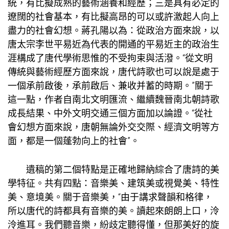
統，有比擬成熟的藝術涵養和經歷；三是具有必定的
遼闊的社會基本，有比擬高昂的可以或許激起人向上
盡力的社會幻想。蔣孔陽以為：從政治方面來說，以
唐太宗李世平易近為代表的開通的平易近主的政治生
涯構成了唐代學術思惟的不受拘束與活潑。“從文明
傳統與藝術經歷方面來說，唐代詩歌也可以說是處于
一個承前啟後，承前啟后、兼收并蓄的時期。”關于
這一點，作者自南北文明匯流、繼續魏晉南北朝詩歌
成長結果、中外文明交通三個方面加以論證。“從社
會幻想方面來說，唐朝無論外交交際、經濟文明等方
面，都是一個蓬勃向上的社會”。
遺稿的第二個特點是正確地歸納綜合了唐詩的美
學特征。共有四點：音樂美、建筑美或視覺美、特性
美、意境美。關于音樂美，“由于講求聲韻和格律，
所以唐代的詩都具有音樂的美。讀起來朗朗上口，泠
泠進耳。我們聽音樂，紛歧定聽得懂，但那美好的旋