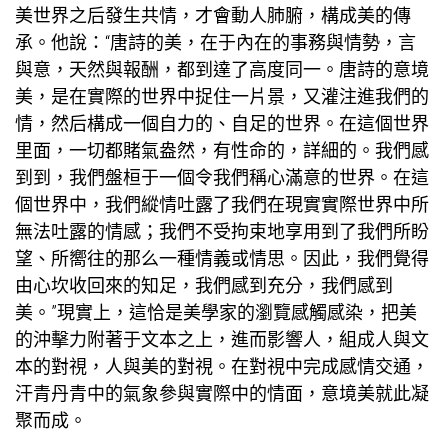
美世界之后發生共情，才會動人肺腑，構成美的傳
承。他說：“唐詩的美，在于內在的事務與情勢，言
與意，天然與報酬，都到達了高度同一。唐詩的意境
美，是在實際的世界中捉住一片景，又灌注進我們的
情，然后構成一個自力的、自足的世界。在這個世界
里面，一切都賭氣盎然，有性命的，詳細的。我們感
到到，我們盤桓于一個令我們稱心滿意的世界。在這
個世界中，我們縱情吐露了我們在現實實際世界中所
無法吐露的情感；我們不受拘束地享用到了我們所盼
望、所嚮往的那么一種情義或情思。因此，我們覺得
由心坎收回來的知足，我們感到充分，我們感到
美。”現實上，這恰是美學家的瀏覽感觸感染，把美
的沖擊力附著于文本之上，進而影響人，組成人與文
本的對視，人與美的對視。在對視中完成感情交通，
汗青丹青中的氣象參與實際中的情面，意境美就此凝
聚而成。