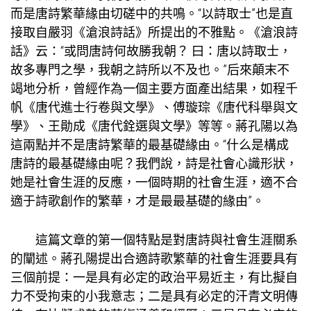
而是唐詩繁華緣由切磋中的共鳴。“以詩取士”也是直
接取自嚴羽《滄浪詩話》所提出的不雅點。《滄浪詩
話》云：“或問唐詩何故勝我朝？ 曰：唐以詩取士，
故多專門之學，我朝之詩所以不及也。”后來顛末不
竭地分析，曾經作為一個主要方面產出結果，如程千
帆《唐代進士行卷與文學》、傅璇琮《唐代科舉與文
學》、王勛成《唐代銓選與文學》等等。蔣孔陽以為
這兩點并不是唐詩繁華的最基礎緣由。“什么是構成
唐詩的最基礎緣由呢？我們說，詩是社會心識形狀，
她是社會生涯的反應，一個時期的社會生涯，適不合
適于詩歌創作的繁華，才是最最基礎的緣由”。
這篇文章的第一個特點是對唐詩與社會生涯關系
的闡述。蔣孔陽提出合適詩歌繁華的社會生涯要具有
三個前提：一是具有必定的政治平易近主，有比擬自
力不受拘束的小我意志；二是具有必定的汗青文明傳