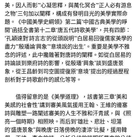
美，因人而彰”“心凝思釋，與萬化冥合”“正人必有游息
之物”三句加以闡釋，構成有發明目光的美學實際命
題。《中國美學史綱領》第二篇“中國古典美學的睜
開”函括全書第十二章“唐五代詩歌美學”，共有四節：
“孔穎達對‘詩言志’的從頭說明”“白居易回復儒家美學的
盡力”“殷璠論‘興象’”“意境說的出生”。重要是美學不雅
念的評述，此中攙雜著對唐詩的闡釋。如從白居易的
詩論談到樂府詩的影響，從殷璠“興象”談到盛唐景
象，從王昌齡到司空圖提復原“意境”提出的經過歷程
剖析對于詩歌創作的感化等等。
值得留意的是《美學道理》，該書第三章“美和
美感的社會性”講到審美風氣援用王翰、王維的邊塞
詩與雕塑一路闡述審美的人生不雅和汗青感，與《照
亮一個時期》相照映。而后到“雄壯、悲壯、坦蕩
的‘盛唐景象’”與晚唐“日落傍晚的淒涼”比擬，援用韓