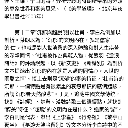
偓、王維、李白的詩，分析分歧的時期所帶來的分歧
的意象世界和審美風采。（《美學道理》，北京年夜
學出書社2009年）
第十二章“沉郁與超脫”則以杜甫、李白為例加以
剖析。葉朗以為：“‘沉郁’的文明內在，就是儒家
的‘仁’，也就是對人世滄桑的深入體驗和對人生疾苦
的深摯同情。”杜甫被作為典範人物，從嚴羽《滄浪
詩話》的評論說起，以《新安吏》《新婚別》為剖析
文本提煉出“沉郁的內在就是人類的同情心，人世的
關愛之情”。接上去則是“沉郁”的審美特征，“杜甫詩的
沉郁，一個特點是有很濃重的哀怨郁憤的感情體驗，
所謂‘沉郁者天然酸悲’”。于是，追溯中國文學傳統，
找到《詩經》、楚辭、漢魏詩歌三個繼續點，就找到
“醇美”特征。“超脫”的文明內在是什么？ 道家的“游”。
李白則是代表，舉出《上李邕》《行路難》《敬亭山
獨坐》《夢游天姥吟留別》等文本分析李白詩中的不