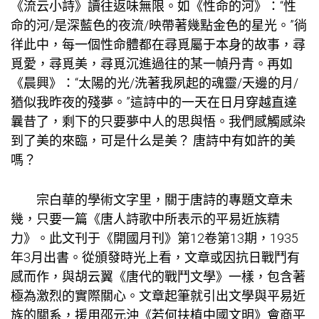
《流云小詩》讀往返味無限。如《性命的河》：“性
命的河/是深藍色的夜流/映帶著幾點金色的星光。”徜
徉此中，每一個性命體都在尋覓屬于本身的故事，尋
覓愛，尋覓美，尋覓沉進過往的某一幀丹青。再如
《晨興》：“太陽的光/洗著我夙起的魂靈/天邊的月/
猶似我昨夜的殘夢。”這詩中的一天在日月穿越直達
曩昔了，剩下的只要夢中人的思與悟。我們感觸感染
到了美的來臨，可是什么是美？ 唐詩中有如許的美
嗎？
宗白華的學術文字里，關于唐詩的專題文章未
幾，只要一篇《唐人詩歌中所表示的平易近族精
力》。此文刊于《開國月刊》第12卷第13期，1935
年3月出書。從頒發時光上看，文章或因抗日戰鬥有
感而作，與胡云翼《唐代的戰鬥文學》一樣，包含著
極為激烈的實際關心。文章起筆就引出文學與平易近
族的關系，援用邵元沖《若何扶植中國文明》會商平