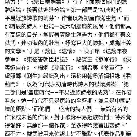
精力！”（《宗白華選集》）有了下面兩個部門的總
體結論，接著就進進分論。第一部門是“初唐時代——
平易近族詩歌的萌芽”，作者以為初唐佈滿生氣，“而
那時辰的詩人，也能一洗六朝靡靡的風尚，他們都具
有高遠的目光，掌握著實際生涯盡力，他們都有棄文
就武，建功海內的壯志，抒寫巨大的懷抱，成為壯美
的文學。”于是，魏征《述懷》、陳子昂《送魏年夜
參軍》《東征答朝臣相送》、駱賓王《參軍行》《俠
客遠自在》、楊炯《參軍行》、劉希夷《參軍行》、
盧照鄰《劉生》紛紜列出，還稍用翰墨解讀祖詠《看
薊門》，以為“可代表初唐時代詩人的襟懷胸襟！”第
二部門是“盛唐時代——平易近族詩歌的成熟”，在作者
看來，這一時代不只是唐詩的全盛期，並且是中國詩
壇的極點。“而他們——盛唐的詩人們——無論有名的
作家或未名的作家，對于歌詠平易近族戰鬥，特殊覺
得愛好，無論那一個作家，至多得吟幾首出塞詩。”
西不才、嚴武被用來佐證上述不雅點。代表作品則舉