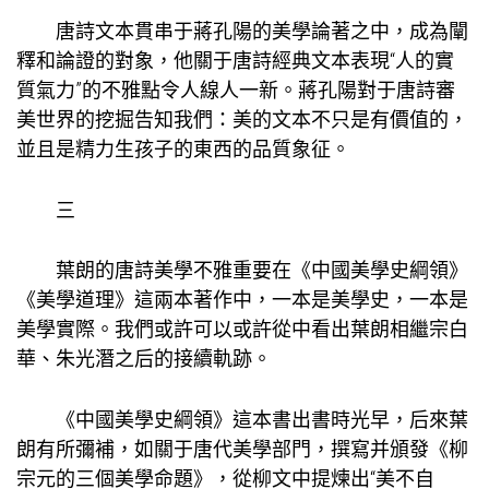
唐詩文本貫串于蔣孔陽的美學論著之中，成為闡
釋和論證的對象，他關于唐詩經典文本表現“人的實
質氣力”的不雅點令人線人一新。蔣孔陽對于唐詩審
美世界的挖掘告知我們：美的文本不只是有價值的，
並且是精力生孩子的東西的品質象征。
三
葉朗的唐詩美學不雅重要在《中國美學史綱領》
《美學道理》這兩本著作中，一本是美學史，一本是
美學實際。我們或許可以或許從中看出葉朗相繼宗白
華、朱光潛之后的接續軌跡。
《中國美學史綱領》這本書出書時光早，后來葉
朗有所彌補，如關于唐代美學部門，撰寫并頒發《柳
宗元的三個美學命題》，從柳文中提煉出“美不自