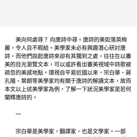
美向何處尋？ 向唐詩中尋。唐詩的美如落英絢
麗，令人目不暇給。美學家未必有興趣潛心研討唐
詩，而他們說起唐詩來卻有其獨到之處，往往在以審
美的目光瀏覽文本，可以或許看出審美視域中詩歌被
疏忽的美感地點。環視自平易近國以來，宗白華、蔣
孔陽、葉朗等美學家均有關于唐詩的解讀文本，故而
本文以上述美學家為例，了解一下狀況美學家是若何
闡釋唐詩的。
一
宗白華是美學家，翻譯家，也是文學家。一部