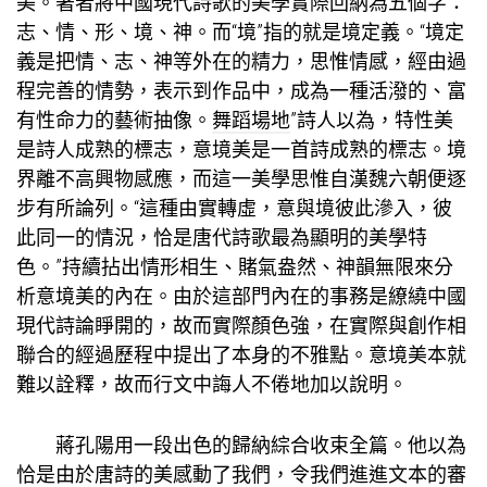
美。著者將中國現代詩歌的美學實際回納為五個字：
志、情、形、境、神。而“境”指的就是境定義。“境定
義是把情、志、神等外在的精力，思惟情感，經由過
程完善的情勢，表示到作品中，成為一種活潑的、富
有性命力的藝術抽像。
舞蹈場地
”詩人以為，特性美
是詩人成熟的標志，意境美是一首詩成熟的標志。境
界離不高興物感應，而這一美學思惟自漢魏六朝便逐
步有所論列。“這種由實轉虛，意與境彼此滲入，彼
此同一的情況，恰是唐代詩歌最為顯明的美學特
色。”持續拈出情形相生、賭氣盎然、神韻無限來分
析意境美的內在。由於這部門內在的事務是繚繞中國
現代詩論睜開的，故而實際顏色強，在實際與創作相
聯合的經過歷程中提出了本身的不雅點。意境美本就
難以詮釋，故而行文中誨人不倦地加以說明。
蔣孔陽用一段出色的歸納綜合收束全篇。他以為
恰是由於唐詩的美感動了我們，令我們進進文本的審