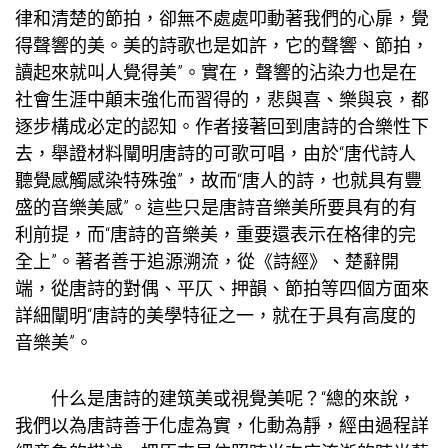
律和清楚的節拍，卻無不處處叩動著我們的心扉，覺
得聲響的美。美的詩歌也是如許，它的聲響、節拍，
讀起來就叫人覺得美”。實在，聲響的沾染力也是在
社會生涯中顛末強化而習得的，悲與喜、樂與哀，都
逐步構成必定的認知。作者接著回到唐詩的合樂性下
去，舉證材料闡明唐詩的可歌可唱，由於“唐代詩人
聽覺感觸感染特殊強”，故而“唐人的詩，也就具有豐
盛的音樂美感”。這些只是唐詩音樂美所要具有的有
利前提，而“唐詩的音樂美，重要還表示在格律的完
全上”。著者善于追源溯流，從《詩經》、楚辭開
端，從唐詩的對偶、平仄、押韻、節拍等四個方面來
詳細闡明“唐詩的美學特征之一，就在于具有高度的
音樂美”。
什么是唐詩的建筑美或視覺美呢？“總的來說，
我們以為唐詩善于化虛為實，化動為靜，經由過程詳