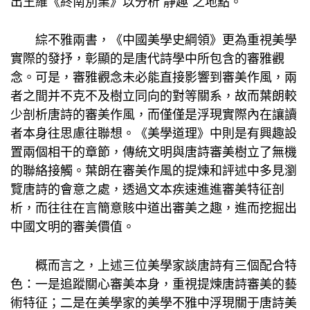
出王維《終南別業》以分析“靜趣”之地點。
綜不雅兩書，《中國美學史綱領》更為重視美學
實際的發抒，彰顯的是唐代詩學中所包含的審雅觀
念。可是，審雅觀念未必能直接影響到審美作風，兩
者之間并不克不及樹立同向的對等關系，故而葉朗較
少剖析唐詩的審美作風，而僅僅是浮現實際內在讓讀
者本身往思慮往聯想。《美學道理》中則是有興趣設
置兩個相干的章節，傳統文明與唐詩審美樹立了無機
的聯絡接觸。葉朗在審美作風的提煉和評述中多見瀏
覽唐詩的會意之處，透過文本疾速進進審美特征剖
析，而往往在言簡意賅中道出審美之趣，進而挖掘出
中國文明的審美價值。
概而言之，上述三位美學家談唐詩有三個配合特
色：一是追蹤關心審美本身，重視提煉唐詩審美的藝
術特征；二是在美學家的美學不雅中浮現關于唐詩美