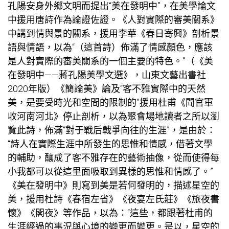
孔陽安身外鄉文明而提出“美在發明中”，在美學論文
中援用唐詩作為論證佐證。《人對實際的審美關系》
中講到情與景的關系，援用李華《春日寄興》剖析景
語與情語，以為“（這首詩）佈滿了情感顏色，應該
是人對實際的審美關系的一個主要的特色。”（《美
在發明中——蔣孔陽美學文選》，山東文藝出書社
2020年版）《簡論美》論及“客不雅實際中的天然
美，是要受時光和空間的限制的”援用杜甫《聞官軍
收河南河北》停止剖析，以為
聚會場地
讀者之所以瀏
覽此詩，佈滿“對于戰后戰爭向往的生涯”，是由於：
“詩人在實際生涯中所發生的思惟和情感，借著文學
的輔助，釀成了客不雅存在的藝術抽像，從而使得每
小我都可以從這里面吸取到異樣的思惟和情感了。”
《美在發明中》則寫到美是若何發明的，描述星空的
美，援用杜詩《春宿左省》《夜宴左氏莊》《旅夜書
懷》《閣夜》等作品，以為：“這些，都跟著杜甫的
生涯經過的事況與心境的變更而變更。是以，星空的