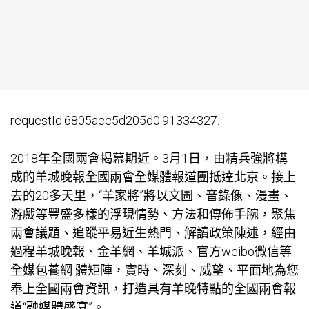
requestId:6805acc5d205d0.91334327.
2018年全國兩會揭幕期近。3月1日，由精兵強將構
成的羊城晚報全國兩會全媒體報道團抵達北京。接上
去的20多天里，“羊家將”將以文圖、音錄像、漫畫、
游戲等豐盛多樣的浮現情勢、方法和傳佈手腕，聚焦
兩會議題、追蹤平易近生熱門、解讀政策陳述，經由
過程羊城晚報、金羊網、羊城派、官方weibo微信等
全媒
包養網
體矩陣，實時、深刻、威望、平面地為您
奉上全國兩會資訊，打造具有羊晚特點的全國兩會報
道“融媒體盛宴”。