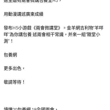
這里還有兩會微講
包養
堂H5，
用動漫講述廣東成績
發布H5小游戲《兩會微講堂》。金羊網吉利物“羊咩
咩”為你講
包養
述兩會相干常識，并來一組“隨堂小
測”！
包養網
更多出色，
敬請等待！
讀懂20
包養網
18全國兩會，