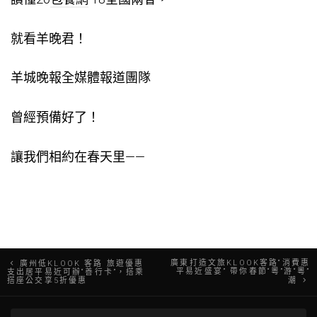
就看羊晚君！
羊城晚報全媒體報道團隊
曾經預備好了！
讓我們相約在春天里——
文
廣東打造文旅KLOOK客路“消費惠
廣州低KLOOK 客路 旅遊優惠
平易近盛宴” 帶你春節“粵”游“粵”
支出居平易近可辦“善行卡”，搭乘
搭座公交享5折優惠
潮
章