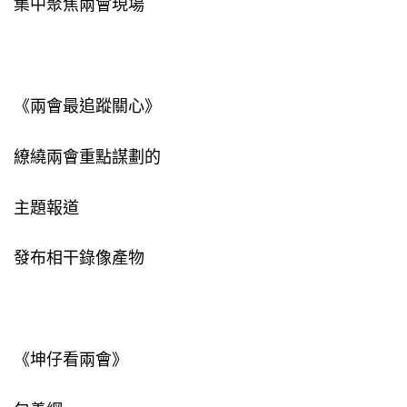
集中聚焦兩會現場
《兩會最追蹤關心》
繚繞兩會重點謀劃的
主題報道
發布相干錄像產物
《坤仔看兩會》