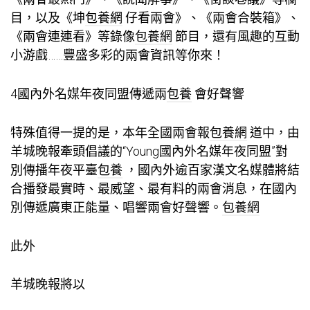
目，以及《坤
包養網
仔看兩會》、《兩會合裝箱》、
《兩會連連看》等錄像
包養網
節目，還有風趣的互動
小游戲……豐盛多彩的兩會資訊等你來！
4國內外名媒年夜同盟傳遞兩
包養
會好聲響
特殊值得一提的是，本年全國兩會報
包養網
道中，由
羊城晚報牽頭倡議的“Young國內外名媒年夜同盟”對
別傳播年夜平臺
包養
，國內外逾百家漢文名媒體將結
合播發最實時、最威望、最有料的兩會消息，在國內
別傳遞廣東正能量、唱響兩會好聲響。
包養網
此外
羊城晚報將以