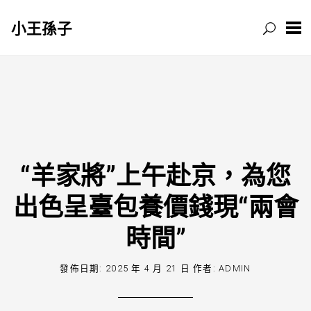
小王孫子
跳
至
主
要
內
容
“羊家將”上午赴京，為您
出色呈臺包養價錢現“兩會
時間”
發佈日期:
2025 年 4 月 21 日
作者:
ADMIN