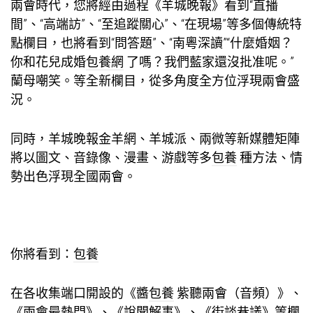
兩會時代，您將經由過程《羊城晚報》看到“直播
間”、“高端訪”、“至追蹤關心”、“在現場”等多個傳統特
點欄目，也將看到“問答題”、“南粵深讀”“什麼婚姻？
你和花兒成婚
包養網
了嗎？我們藍家還沒批准呢。”
蘭母嘲笑。等全新欄目，從多角度全方位浮現兩會盛
況。
同時，羊城晚報金羊網、羊城派、兩微等新媒體矩陣
將以圖文、音錄像、漫畫、游戲等多
包養
種方法、情
勢出色浮現全國兩會。
你將看到：
包養
在各收集端口開設的《醬
包養
紫聽兩會（音頻）》、
《兩會最熱門》、《說聞解事》、《街談巷議》等欄