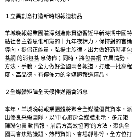
１立異創意打造新時期報道精品
羊城晚報報業團體深刻進修貫徹習近平新時期中國特
點社會主義思惟和黨的十九年夜精力，保持對的言論
導向，提倡正能量，弘揚主旋律，出力做好新時期
包
養網
的消
包養
息傳佈；同時，將
包養網
立異情勢、
方法、手腕，全力做好全國兩會報道，打造一批高程
度、高品德、有傳佈力的全媒體報道精品。
２全媒體矩陣全天候推送兩會消息
本年，羊城晚報報業團體將聚合全媒體優質資本，派
出優良采編團隊，以“中心廚房全媒體批示、多元矩
陣聯
包養
動播報、前后方高效協同”的方法，聚焦全
國兩會焦點議題、熱門資訊、會場靜態等，全方位打