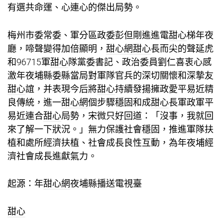
有選共命運、心連心的傑出局勢。
梅州市委常委、軍分區政委彭但剛進進電
甜心
梯年夜
廳，啼聲變得加倍顯明，
甜心網
甜心
長而尖的聲延虎
和96715軍
甜心
隊黨委書記、政治委員劉仁喜衷心感
激年夜埔縣委縣當局對軍隊官兵的深切關懷和深摯友
甜心
誼，并表現今后將
甜心
持續發揚擁政愛平易近精
良傳統，進一
甜心網
個步驟穩固和成
甜心
長軍政軍平
易近連合
甜心
局勢，宋微只好回道：「沒事，我就回
來了解一下狀況。」無力保護社會穩固，推進軍隊扶
植和處所經濟扶植、社會成長良性互動，為年夜埔經
濟社會成長進獻氣力。
起源：年
甜心網
夜埔縣播送電視臺
甜心