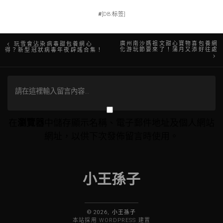
#
[DB:标签]
文
廣州南沙媽祖文甜心寶物喜包養網
玩雪會沾染病毒甜包養網心
化游玩節要來了！蒲月又添好往處
得？新型冠狀病毒年夜辟謠合集！
章
導
覽
在
瀏覽器
中儲存顯示名稱、電子郵件地址及個人網站
網址，以供下次發佈留言時使用。
小王孫子
© 2026, 小王孫子
本站採用 WORDPRESS 建置