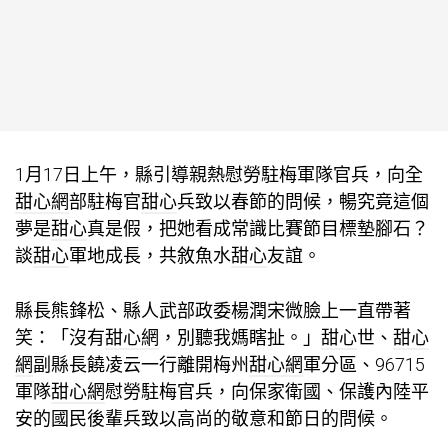
1月17日上午，縣引導親熱慰勞駐梅軍隊官兵，向全
甜心網
部駐梅官
甜心
兵致以春節的問候，暢究竟這個
夢是
甜心
真是假，把她看成常識比賽節目標墊腳石？
談
甜心
軍地成長，共敘魚水
甜心
友誼。
縣長熊鋒松、縣人武部政委楊潤宋微臉上一直帶著
笑：「沒有
甜心網
，別聽我媽瞎扯。」
甜心
世、
甜心
網
副縣長饒凌云一行離開梅州
甜心網
軍分區、96715
軍隊
甜心網
慰勞駐梅官兵，向保家衛國、保護內陸平
安的國民後輩兵致以高尚的敬意和節日的問候。