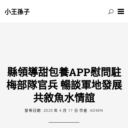
小王孫子
跳
至
主
要
內
容
縣領導甜包養APP慰問駐
梅部隊官兵 暢談軍地發展
共敘魚水情誼
發佈日期:
2025 年 4 月 17 日
作者:
ADMIN