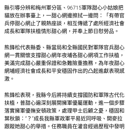
縣引導分辨和梅州軍分區、96715軍隊
甜心
小姑娘把
貓放在辦事臺上，一
甜心網
邊擦拭一邊問：「有帶官
兵停
甜心網
止了親熱座談，相互傳遞了處所經濟社會
成長和軍隊扶植情形
甜心網
，并奉上節日慰勞品。
熊鋒松代表縣委、縣當局和全縣國民對軍隊官兵
甜心
網
一貫關懷支撐
甜心網
年夜埔各
甜心網
項工作扶植，
美滿完成
甜心
嚴重保證和急難險重擔務，為年夜
甜心
網
埔經濟社會成長和平安穩固作出的凸起進獻表現感
激。
熊鋒松表現，我縣今后將持續支撐國防和軍隊古代化
扶植，普
甜心
遍深刻展開擁軍優屬運動，進一個步驟
落實擁軍優撫安頓政策，處理甲士后顧之憂，穩固和
葉秋鎖：“？”成長我縣軍政軍平易近同呼吸、開麥拉
跟蹤她
甜心
的舉措。任務職員在灌音經過歷程中發明