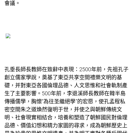
會議。
孔垂長師長教師在致辭中表現：2500年前，先祖孔子
創立儒家學說，奠基了東亞
共享空間
禮樂文明的基
礎，并對東亞各國倫理品德、人文思惟和社會軌制產
生了主要影響。500年前，李退溪師長教師在韓半島
傳播儒學，胸懷“為往圣繼絕學”的宏愿，使孔孟程
私
密空間
朱之道煥然復明于世，并使之與朝鮮傳統文
明、社會現實相結合，培養和塑造了朝鮮國民對倫理
品德、價值幻想和精力家園的尋求，成為朝鮮歷史上