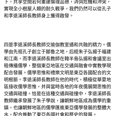
下，
共享空間
若何重建倫理品德，消弭危機和沖突，
實現全
小樹屋
人類的耐久戰爭，我們仍然可以從孔子
和李退溪師長教師身上獲得啟發。
四是李退溪師長教師交
瑜伽教室
通和共融的精力。儒
學由先祖孔子創立于鄒魯之地，后經朱子弘揚于福建
和江南，而李退溪師長教師在韓半島弘揚和
會議室出
租
傳播儒學，整個東亞地區在交通與融會中實
教學
現
配合發展。儒學思惟和禮樂文明是東亞各國配合的文
明根脈。李退溪師長教師在他的時代，積極從華夏地
區接收儒學思惟，并與當時各地的年夜儒展開思惟的
交通與碰撞。恰是在這種交通與碰撞中，李退溪師長
教師繼承發展了朱子學說，讓朝鮮地區成為儒學的重
鎮，也讓朝鮮地區的儒學匯進東亞儒學發展的整體大
水，配合推動了東亞各國社會和歷史的發展。