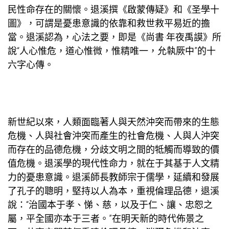
民性命存在的關懷。退溪撰《啟蒙傳疑》和《圣學十
圖》，可謂是憂患意識的依靠和救世救平易近的擔
當。退溪認為，心法之要，即是《尚書·年夜禹謨》所
說“人心惟危，道心惟微，惟精唯一，允執厥中”的十
六字心傳。
新世紀以來，人類面臨著人與天然沖突而帶來的生態
危機、人與社會沖突而產生的社會危機、人與人沖突
而存在的品德危機，分歧文明之間的牴觸而導致的價
值危機。退溪學的現代性命力，就在于其基于人文精
力的憂患意識。退溪師長教師宗于儒學，延續和發展
了孔子的聰明，堅持以人為本，重視倫理品德，退溪
說：“治國本于孝、悌、慈，以及于仁、讓、忠恕之
屬，平全國亦本于三者。”在明天新的時代佈景之