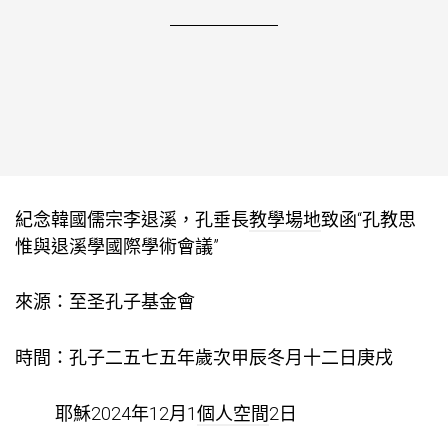
紀念韓國儒宗李退溪，孔垂長
教學場地
致函“孔教思
惟與退溪學國際學術會議”
來源：至圣孔子基金會
時間：孔子二五七五年歲次甲辰冬月十二日庚戌
耶穌2024年12月1
個人空間
2日