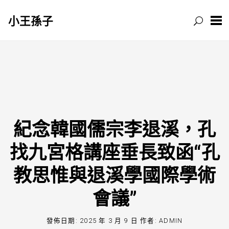
小王孫子
跳
至
主
要
內
容
紀念韓國儒宗李退溪，孔
找九宮格講座垂長致函“孔
教思惟與退溪學國際學術
會議”
發佈日期:
2025 年 3 月 9 日
作者:
ADMIN