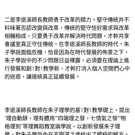
二是李退溪師長教師勇于改革的精力。堅守傳統并不
料味著否認改變與改革，傳統的堅守恰好需求與改革
相輔相成，只要勇于改革并解決時代問題，才幹
共享
會議室
真正守住傳統。在李退溪師長教師的時代，朱
子學說面臨危機，恰是因為在時代發展的佈景之下，
朱子學說中的不少問題日益裸露，必須要在理論上進
行發展和創
1對1教學
新，才幹打消人
個人空間
們心中
的迷惑，讓道統真正延續發展。
李退溪師長教師在朱子理學的基
1對1教學
礎上，提出
“理自動靜，理有體用”“四端理之發，七情氣之發”“物
格理到”等理
舞蹈教室
論學說，以創新發展朱子理
學，對朱子學說內在不圓滿之處給出了積極的解方。