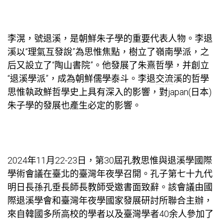
李滉，號退溪，是朝鮮朱子學的重要代表人物。李退
溪以“理氣互發說”為思惟焦點，樹立了嶺南學派，之
后又設立了“陶山書院”。他發展了朱熹哲學，并創立
“退溪學派”，成為朝鮮儒學泰斗。李退
交流
溪的哲學
思惟執政鮮哲學史上具有深入的影響，對japan(日本)
朱子學的發展也產生必定的影響。
2024年11月22-23日，第30屆孔教思惟與退溪學國際
學術會議在臺北的臺灣年夜學召開。孔子第七十九代
明日長孫孔垂長師長教師受邀書面致辭。該會議由國
際退溪學會和臺灣年夜學國家發展研討所聯合主辦，
來自韓國多所高校的學者以及臺灣學者40余人參加了