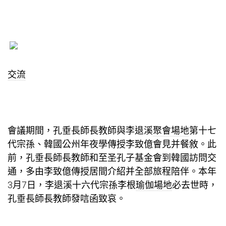
交流
會議期間，孔垂長師長教師與李退溪
聚會場地
第十七
代宗孫、韓國公州年夜學傳授李致億會見并餐敘。此
前，孔垂長師長教師和至圣孔子基金會到韓國訪問交
通，多由李致億傳授居間介紹并全部旅程陪伴。本年
3月7日，李退溪十六代宗孫李根
瑜伽場地
必去世時，
孔垂長師長教師發唁函致哀。