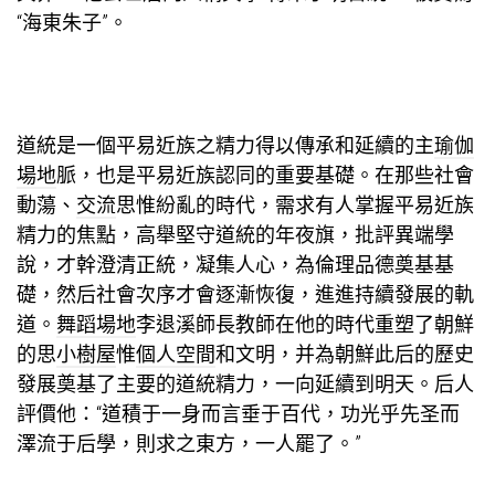
“海東朱子”。
道統是一個平易近族之精力得以傳承和延續的主
瑜伽
場地
脈，也是平易近族認同的重要基礎。在那些社會
動蕩、
交流
思惟紛亂的時代，需求有人掌握平易近族
精力的焦點，高舉堅守道統的年夜旗，批評異端學
說，才幹澄清正統，凝集人心，為倫理品德奠基基
礎，然后社會次序才會逐漸恢復，進進持續發展的軌
道。
舞蹈場地
李退溪師長教師在他的時代重塑了朝鮮
的思
小樹屋
惟
個人空間
和文明，并為朝鮮此后的歷史
發展奠基了主要的道統精力，一向延續到明天。后人
評價他：“道積于一身而言垂于百代，功光乎先圣而
澤流于后學，則求之東方，一人罷了。”