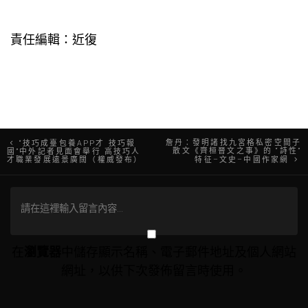
責任編輯：近復
文
詹丹：發明諸找九宮格私密空間子
“技巧成臺包養APP才 技巧報
散文《齊桓晉文之事》的 “詩性”
國”中外記者見面會舉行 高技巧人
才職業發展遠景廣闊（權威發布）
特征–文史–中國作家網
章
導
覽
在
瀏覽器
中儲存顯示名稱、電子郵件地址及個人網站
網址，以供下次發佈留言時使用。