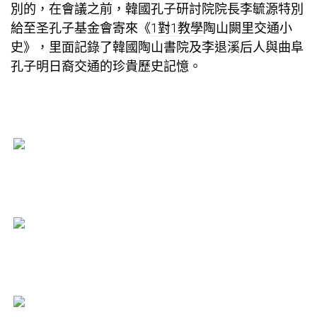
別的，在會議之前，韓國孔子研討院院長李毓源特別
給至圣孔子基金會寄來《
1對1教學
陶山闕里交通小
史》，里面記錄了韓國陶山書院及李退溪后人與曲阜
孔子明日裔交通的珍貴歷史記憶。