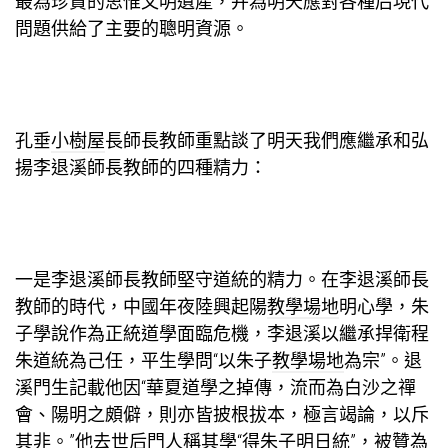
最為珍貴的思惟文明遺產，并為明天應對各種后現代
問題供給了主要的聰明資源。
孔垂
小樹屋
長師長教師重點談了明天我們應繼承和弘
揚李退溪師長教師的四種精力：
一是李退溪師長教師堅守道統的精力。在李退溪師長
教師的時代，中國年夜陸興起陽
教學場地
明心學，朱
子學說作為正統道學面臨危機，李退溪以繼承捍衛程
朱道統為己任，平生學問“以朱子
教學場地
為宗”。退
溪門生記載他因“華夏道學之掉傳，流而為白沙之禪
會、陽明之頗僻，則亦皆披根拔本，極言竭論，以斥
其非。”他去世后門人稱其學“得朱子明日統”，被贊為