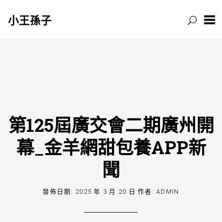
小王孫子
跳
至
主
要
內
容
第125屆廣交會二期廣州開
幕_金羊網甜包養APP新
聞
發佈日期:
2025 年 3 月 20 日
作者:
ADMIN