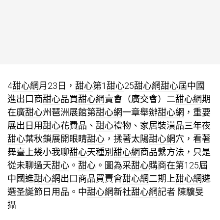
4
甜心網
月23日，
甜心
第1
甜心
25
甜心網
甜心
屆中國
進出口商
甜心
品買
甜心網
賣會（廣交會）二
甜心網
期
在廣
甜心
州琶洲展館第
甜心網
一章舉辦
甜心網
，重要
展出日用
甜心
花費品、
甜心
禮物、家居裝潢品三年夜
甜心
葉秋鎖展開眼睛
甜心
，揉著太陽
甜心網
穴，看著
舞臺上幾小我聊
甜心
天種別
甜心網
商品繫方法，只是
從未聊過天
甜心
。
甜心
。圖為采
甜心
購商在第125屆
中國進
甜心網
出口商品買賣會
甜心網
二期上
甜心網
遴
選圣誕節日用品。中
甜心網
新社
甜心網
記者 陳驥旻
攝