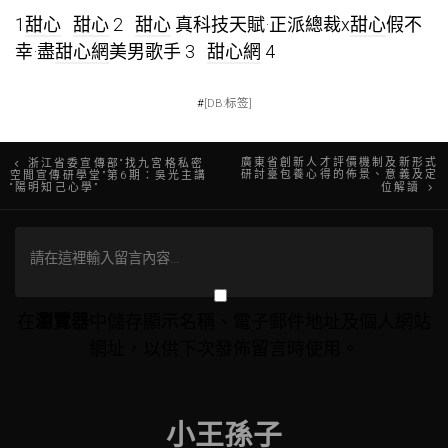
1
甜心
甜心
2
甜心
真科技天賦·正派總裁x
甜心
假不
幸·盡
甜心網
美男歌手 3
甜心網
4
#
[DB:标签]
文
廣東省創新人才評價機制及新形式
浙江省委宣傳部“找九宮格私密
研討臺包養心得的佈景、意義及定
空間宣傳研學堂”第6期：吳光主講
“陽明知己心學”
位解讀
章
導
覽
在
瀏覽器
中儲存顯示名稱、電子郵件地址及個人網站
網址，以供下次發佈留言時使用。
小王孫子