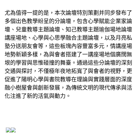
尤為值得一提的是，本次論壇特別策劃并同步發布了
多個出色
教學
紛呈的分論壇，包含心學賦能企業家論
壇、兒童教導主題論壇、知己教導主題
瑜伽場地
論壇
講座場地
、心學與心思學融合主題論壇，以及月亮私
塾分送朋友會等，這些板塊內容豐富多元，情
講座場
地
勢新穎多樣，為與會者搭建了一
講座場地
個廣闊無
垠的學習與思惟碰撞的舞臺。通過這些分論壇的深刻
交通與探討，不僅極年夜地拓寬了與會者的視野，更
促進了陽明心學與書院教導在理論與實踐層面的深度
融
小樹屋
會與創新發展，為傳統文明的現代傳承與活
化注進了新的活氣與動力。