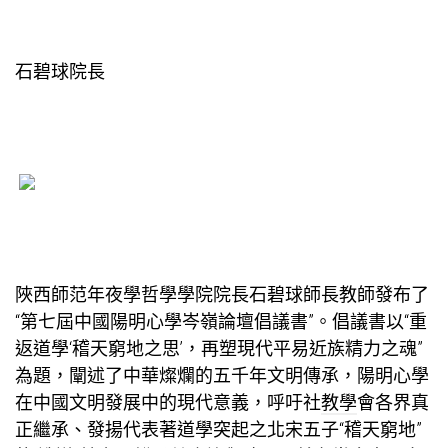
石碧球院長
陜西師范年夜學哲學學院院長石碧球師長教師發布了
“第七屆中國陽明心學岑嶺論壇倡議書”。倡議書以“重
返道學‘稽天窮地之思’，再塑現代平易近族精力之魂”
為題，闡述了中華燦爛的五千年文明傳承，陽明心學
在中國文明發展中的現代意義，呼吁社
教學
會各界真
正繼承、發揚代表著道學突起之北宋五子“稽天窮地”