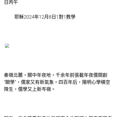
日丙午
耶穌2024年12月8日
1對1教學
秦嶺北麓，關中年夜地，千余年前張載年夜儒開創
“關學”，儒家又有新氣象。四百年后，陽明心學橫空
降生，儒學又上新岑嶺。