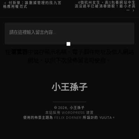
文
4個杭州女生，高S包養網站中生
付新華：論數據管理的找九宮
涯沒過半已被清華錄取！最小才高
格應用權范式
一
章
導
覽
在
瀏覽器
中儲存顯示名稱、電子郵件地址及個人網站
網址，以供下次發佈留言時使用。
小王孫子
© 2026, 小王孫子
本站採用 WORDPRESS 建置
使用的佈景主題為
FELIX DORNER
所設計的 YUUTA。