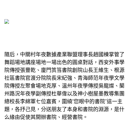
隨后，中關村年夜數據產業聯盟理事長趙國棟掌管了
舞蹈場地
講座場地
一場出色的圓桌對話，西安外事學
院傳授張豐乾、廈門筼筜書院創院山長王維生、根源
社區書院官渡分院院長宋紀強、青海師范年夜學文學
院傳授左
聚會場地
克厚、溫州年夜學傳授吳龍燦、蘭
州路況年夜學副傳授杜華偉以及神
小樹屋
墨教導集團
總校長李綿軍七位嘉賓，圍繞“您眼中的書院”這一主
題，各抒己見，分送朋友了本身和書院的淵源，是什
么緣由促使其開辦書院、經營書院。