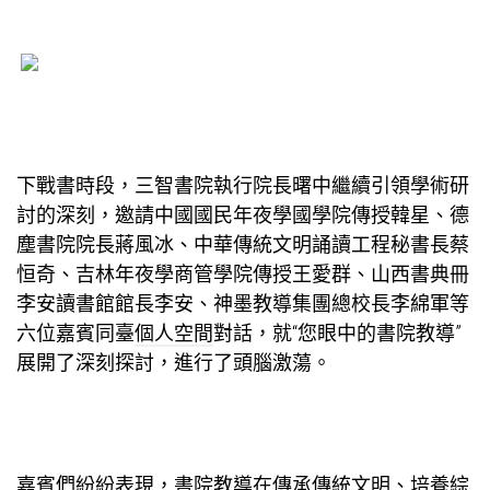
下戰書時段，三智書院執行院長曙中繼續引領學術研
討的深刻，邀請中國國民年夜學國學院傳授韓星、德
塵書院院長蔣風冰、中華傳統文明誦讀工程秘書長蔡
恒奇、吉林年夜學商管學院傳授王愛群、山西書典冊
李安讀書館館長李安、神墨教導集團總校長李綿軍等
六位嘉賓同臺
個人空間
對話，就“您眼中的書院教導”
展開了深刻探討，進行了頭腦激蕩。
嘉賓們紛紛表現，書院教導在傳承傳統文明、培養綜