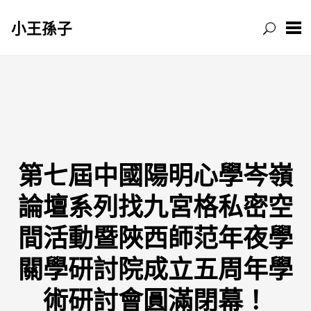
小王孫子
跳
至
主
要
內
容
第七屆中國陽明心學岑嶺
論壇系列找九宮格私密空
間活動暨陜西師范年夜學
關學研討院成立五周年學
術研討會圓滿閉幕！