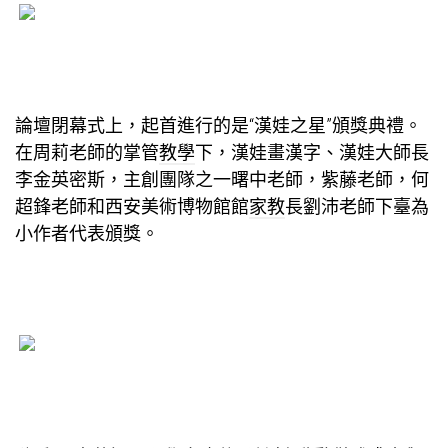
論壇閉幕式上，起首進行的是“漢娃之星”頒獎典禮。
在周莉老師的掌管
教學
下，漢娃畫漢字、漢娃大師長
李金英密斯，主創團隊之一曙中老師，紫藤老師，何
超鋒老師和西安美術博物館館
家教
長劉沛老師下臺為
小作者代表頒獎。