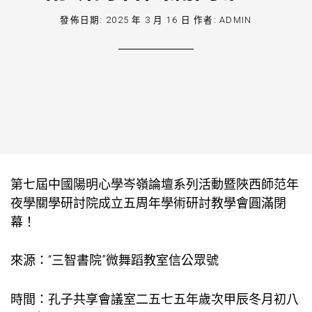
發佈日期:
2025 年 3 月 16 日
作者:
ADMIN
第七屆中國陽明心學岑嶺論壇系列活動暨陜西師范年
夜學關學研討院成立五周年學術研討
教學
會圓滿閉
幕！
來源：“三智書院”微
舞蹈教室
信公眾號
時間：孔子
共享會議室
二五七五年歲次甲辰冬月初八