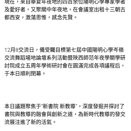
現在，來自華夏年夜地的四百余位陽明心學專家學者
及愛好者，又聚關中年夜地，在
會議室出租
十三朝古
都西安，激蕩思惟，感念先賢。
12月8
交流
日，備受矚目標第七屆中國陽明心學岑嶺
交流
舞蹈場地
論壇系列活動暨陜西師范年夜學關學研
討院成立五周年學術研討會在圓滿完成各項議程后，
于本日順利閉幕。
本日議題聚焦于“新書院·新教導”，深度發掘并探討了
書院與教導的融會與創新之道，為新時代教導的發
交
流
展注進了新的活氣。