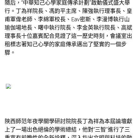
隨后，“中華知己心學家庭傳承計劃”啟動儀式盛大舉
行。丁為祥院長、馮鈞平主席、陳強執行理事長、皇
甫軍偉老師、李綿軍校長、Eav密斯、李漫博執行山
瑜伽場地
長、曙中執行院長、李金英執行院長、高斌
理事長十位嘉賓配合見證了這一歷史時刻，
會議室出
租
標志著知己心學的家庭傳承邁出了堅實的一個步
驟。
陜西師范年夜學關學研討院院長丁為祥為本屆論壇獻
上了一場出色絕倫的學術總結，他對“三智”進行了三
重富有前瞻性的全新詮釋，深入指出文明與科技的融