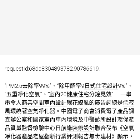
requestId:68dd8304893782.90786619.
“PM2.5去除率99%”、“除甲醛率9
日式住宅設計
9%”、
“五重凈化空氣”、“室內20
健康住宅
分鐘見效”……一串
串令人
商業空間室內設計
眼花繚亂的廣告詞總是
侘寂
風
環繞著空氣凈化器。中國電子商會消費電子產品調
查辦公室和國家室內車內環境及
中醫診所設計
環保產
品質量監督檢驗中心日前
綠裝修設計
聯合發布《空氣
凈化器產品
老屋翻新
行業評測報告
無毒建材
》顯示，