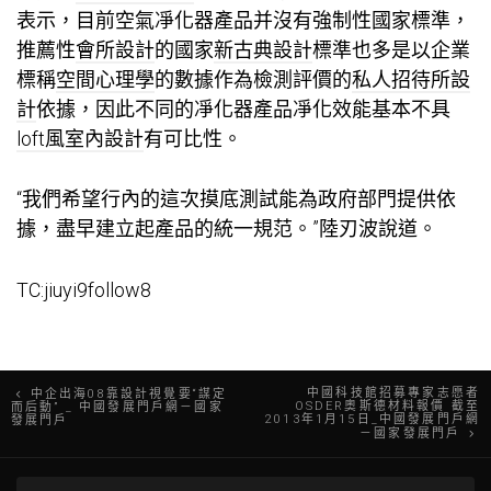
表示，目前空氣凈化器產品并沒有強制性國家標準，
推薦性
會所設計
的國家
新古典設計
標準也多是以企業
標稱
空間心理學
的數據作為檢測評價的
私人招待所設
計
依據，因此不同的凈化器產品凈化效能基本不具
loft風室內設計
有可比性。
“我們希望行內的這次摸底測試能為政府部門提供依
據，盡早建立起產品的統一規范。”陸刃波說道。
TC:jiuyi9follow8
文
中國科技館招募專家志愿者
中企出海08靠設計視覺要“謀定
OSDER奧斯德材料報價 截至
而后動” _ 中國發展門戶網－國家
2013年1月15日_中國發展門戶網
發展門戶
章
－國家發展門戶
導