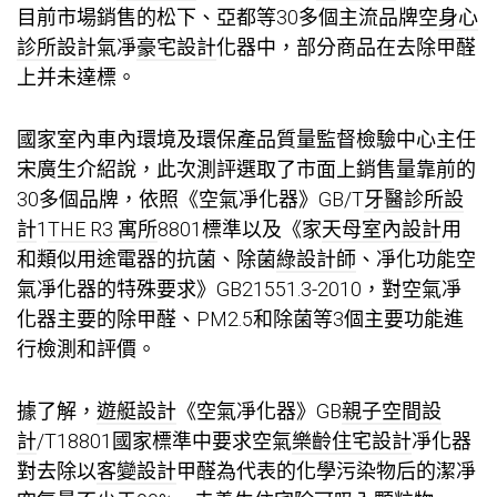
目前市場銷售的松下、亞都等30多個主流品牌空
身心
診所設計
氣凈
豪宅設計
化器中，部分商品在去除甲醛
上并未達標。
國家室內車內環境及環保產品質量監督檢驗中心主任
宋廣生介紹說，此次測評選取了市面上銷售量靠前的
30多個品牌，依照《空氣凈化器》GB/T
牙醫診所設
計
1
THE R3 寓所
8801標準以及《家
天母室內設計
用
和類似用途電器的抗菌、除菌
綠設計師
、凈化功能空
氣凈化器的特殊要求》GB21551.3-2010，對空氣凈
化器主要的除甲醛、PM2.5和除菌等3個主要功能進
行檢測和評價。
據了解，
遊艇設計
《空氣凈化器》GB
親子空間設
計
/T18801國家標準中要求空氣
樂齡住宅設計
凈化器
對去除以
客變設計
甲醛為代表的化學污染物后的潔凈