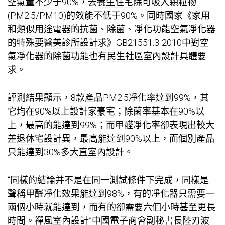
空氣量不少于90%，去
養生住宅
除可吸入顆粒物
(PM2.5/PM10)的效能不低于90%。同時國家《家用
和類似用途電器的抗菌、除菌、凈化功能空氣凈化器
的特殊要
醫美診所設計
求》GB21551.3-2010中對空
氣凈化器的除菌功能也有
民生社區室內設計
具體要
求。
評測結果顯示，8款產品PM2.5凈化率達到99%，其
它均在90%以上
設計家豪宅
；除菌率基本在90%以
上，最高的能達到99%；而甲醛凈化率卻表現出較大
差
退休宅設計
異，最高能達到90%以上，而個別產品
只能達到30%多
大直室內設計
。
“同樣的結論并不是在同一測試條件下完成，同樣是
聲稱甲醛凈化效果能達到98%，有的凈化器只需要一
兩個小時就能達到，而有的卻需要六個小時甚至更長
時間。
禪風室內設計
”中國電子商會副秘書長陸刃波