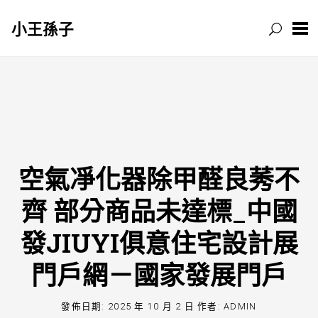
小王孫子
跳
至
主
要
內
容
空氣凈化器除甲醛良莠不
齊 部分商品未達標_中國
發JIUYI俱意住宅設計展
門戶網－國家發展門戶
發佈日期:
2025 年 10 月 2 日
作者:
ADMIN