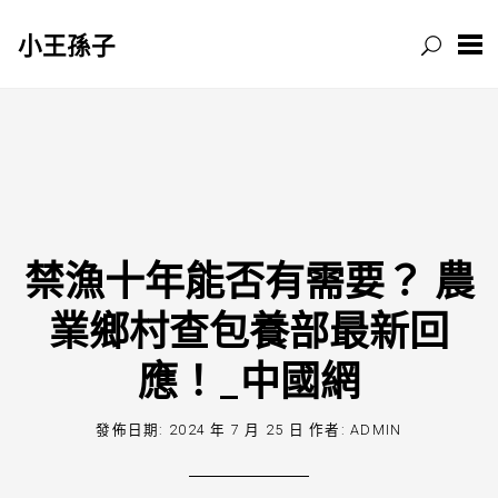
小王孫子
跳
至
主
要
內
容
禁漁十年能否有需要？ 農
業鄉村查包養部最新回
應！_中國網
發佈日期:
2024 年 7 月 25 日
作者:
ADMIN