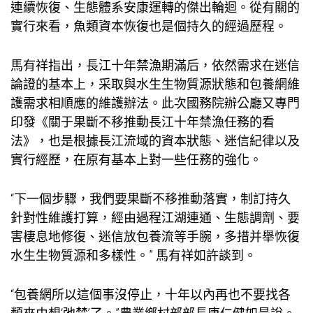
連續恢復、生態體系安康運轉的傑出輪迴。從有關的
實行來看，魚類資本恢復也是個持久的經過歷程。
馬有祥指出，長江十年禁漁期滿后，依然需求在迷信
論證的基本上，采取與水生生物質源狀態和
包養網
維
護需求相順應的維護辦法。此次國務院辦公廳又專門
印發《關于果斷不移推動長江十年禁漁任務的看
法》，也是根據長江流域的資本狀態、迷信紀律以及
實行經歷，在原有基本上對一些任務的強化。
“下一個步驟，我們要果斷不移推動落實，制訂持久
針對性維護打算，經由過程江湖連通、生態調劑、要
害棲息地修復、迷信放
包養
流等手腕，多措并舉恢復
水生生物質源和多樣性。” 馬有祥如許談到。
“
包養網
所以這個事沒停止，十年以內再也不要找各