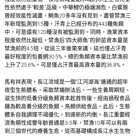
性依然處于“較差”品級。中華鱘仍極端瀕危，白鱀豚
曾經效能性滅盡，鰣魚20多年沒有見到。盡管禁漁三
年新增監測到15種，汗青上已經分布的443種魚類
中，可是還有120種沒有被監測到。同時，漁業資本
程度依然比擬低。禁漁后“四大師魚”的卵苗資本量是
禁漁前的4.5倍，從這三年後果來講，這也僅占汗青
最好程度的
包養網
30.5%。總的魚類資本量比禁漁前
上升了25.6%，可是僅占汗青最高資本量的36.8%。
馬有祥表現，長江流域是一個“江河湖海”連通的超年
夜型生態體系，采取禁捕辦法后，一些生養周期短、
滋生快的低養分級魚類資本起首恢復，經由過程食品
鏈為較高養分級的魚類、鳥類供給食品。此后，生態
體系自我調理不竭優化，到達新的均衡。長江重要經
濟魚類性成豐年齡普通是3-5年，禁漁10年可以有兩
到三個世代的療養生息，從而基礎構成長江水生生物