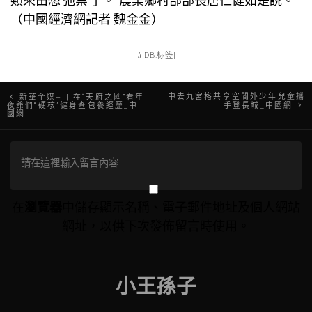
類來由想‘弛禁’了。”農業鄉村部部長唐仁健如是說。
（中國經濟網記者 魏金金）
#
[DB:标签]
文
中去九宮格共享空間外少年兒童攜
新華全媒+ | 在“天府之國”看年
夜爺們“硬核”健身查包養經歷_中
手登長城_中國網
國網
章
導
覽
在
瀏覽器
中儲存顯示名稱、電子郵件地址及個人網站
網址，以供下次發佈留言時使用。
小王孫子