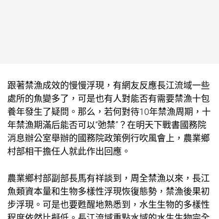
跟著禁漁成效的慢慢浮現，有網友反應長江流域一些
處所的魚變多了，可是也有人對能否有需要禁漁十
包
養
年發生了疑問。那么，若何對待10年禁漁周期，十
年禁漁期滿后能否可以“弛禁”？在明天下戰書國務院
消息辦公室舉辦的國務院政策例行吹風會上，農業鄉
村部相干擔任人就此作出回應。
農業鄉村部副部長馬有祥談到，周全禁漁以來，長江
魚類資本量和生物多樣性浮現恢復態勢，禁漁後果初
步浮現。可是也要甦醒地熟悉到，水生生物的多樣性
程度依然比擬低。長江流域重點水域的水生生物完全