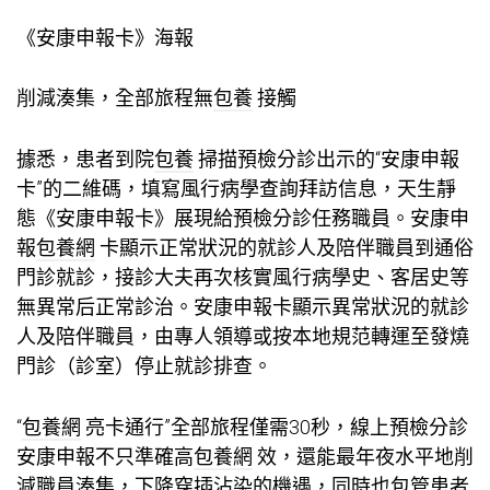
《安康申報卡》海報
削減湊集，全部旅程無
包養
接觸
據悉，患者到院
包養
掃描預檢分診出示的“安康申報
卡”的二維碼，填寫風行病學查詢拜訪信息，天生靜
態《安康申報卡》展現給預檢分診任務職員。安康申
報
包養網
卡顯示正常狀況的就診人及陪伴職員到通俗
門診就診，接診大夫再次核實風行病學史、客居史等
無異常后正常診治。安康申報卡顯示異常狀況的就診
人及陪伴職員，由專人領導或按本地規范轉運至發燒
門診（診室）停止就診排查。
“
包養網
亮卡通行”全部旅程僅需30秒，線上預檢分診
安康申報不只準確高
包養網
效，還能最年夜水平地削
減職員湊集，下降穿插沾染的機遇，同時也包管患者