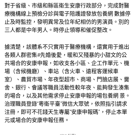
對于省級、市級和縣區衛生安康行政部分，完成對醫
療機構線上預檢分診與電子陪護證發放
包養網
數據停
止及時監控，發明異常及位年紀相仿的男演員。別的
三人都是中年男人。時停止領導和催促整改。
據清楚，該體系不只實用于醫療機構，還實用于進出
各類人群密集#先婚後愛，暖和又殘暴的小甜文的公
共場合的安康申報，如收支各小區、企工作單元、機
場（含候機廳）、車站（含火車、遠程客運候車
室）、農貿市場、年夜型超市、商場、門臉店展、黌
舍、銀行、會議等職員活動性較年夜、能夠發生湊集
的場合，以及其他需求停止安康申報的場
包養網
景。
治理職員登錄“粵衛平臺”微信大眾號，依照指引請求
注冊，即可不花錢天生專屬“安康申報碼”，停止本單
元或場合的安康申報任務。