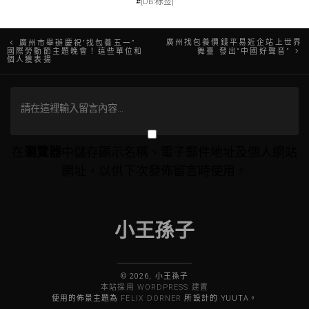
#
[DB:标签]
文
廣州找包養價錢平易近企站上世界
廣州市舉辦慶祝“找包養五一”
國際勞動節主題晚會！這些單位和
舞臺 發出“中國好聲音”
個人獲表揚
章
導
覽
在
瀏覽器
中儲存顯示名稱、電子郵件地址及個人網站
網址，以供下次發佈留言時使用。
小王孫子
© 2026, 小王孫子
本站採用 WORDPRESS 建置
使用的佈景主題為
FELIX DORNER
所設計的 YUUTA。