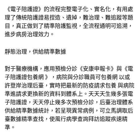
《電子陪護證》的流程完整電子化、實名化，有用處
理了傳統陪護證易捏造、遺掉，難治理、難追蹤等題
目，真正做到了精準陪護監視，全流程通明可追溯，
進步病房治理效力。
靜態治理，供給精準數據
對于醫療機構，應用預檢分診《安康申報卡》與《電
子陪護證
包養網
》，病院與分診職員可
包養網
以或
許登岸治理后臺，實時把最新的防疫請求
包養
與病院
準進請求更換新的資料到體系上。天天天生幾多張電
子陪護證，天天停止幾多次預檢分診，后臺治理體系
供給精準數據統計，若呈現異常病例，可立馬調取后
臺數據精準查找，使風行病學查詢拜訪追蹤疾速精
準。