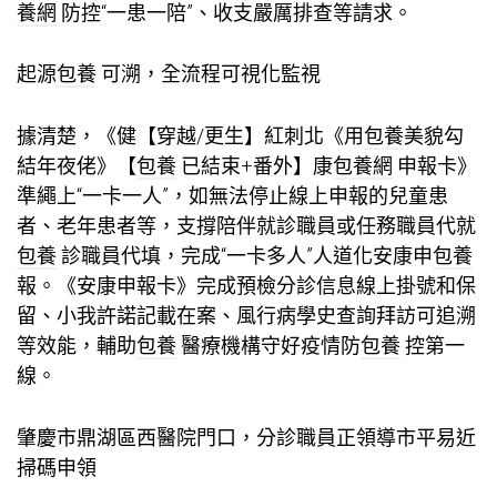
養網
防控“一患一陪”、收支嚴厲排查等請求。
起源
包養
可溯，全流程可視化監視
據清楚，《健【穿越/更生】紅刺北《用
包養
美貌勾
結年夜佬》【
包養
已結束+番外】康
包養網
申報卡》
準繩上“一卡一人”，如無法停止線上申報的兒童患
者、老年患者等，支撐陪伴就診職員或任務職員代就
包養
診職員代填，完成“一卡多人”人道化安康申
包養
報。《安康申報卡》完成預檢分診信息線上掛號和保
留、小我許諾記載在案、風行病學史查詢拜訪可追溯
等效能，輔助
包養
醫療機構守好疫情防
包養
控第一
線。
肇慶市鼎湖區西醫院門口，分診職員正領導市平易近
掃碼申領