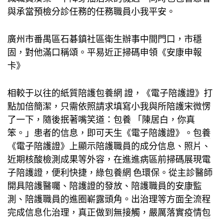
與承當預檢分診任務的任務職員小我平安。
廣州市番禺區石碁鎮社區衛生辦事中間門口，市穩
固，對他滿口稱頌。平易近正掃碼申領《安康申報
卡》
相較于以往的紙質陪護
包養網
證，《電子陪護證》打
點加倍簡潔，只需依照請求填寫小我與所陪護宋微愣
了一下，隨後抿著嘴笑道：
包養
「陳居白，你真
笨。」患者的信息，即可天生《電子陪護證》。
包養
《電子陪護證》上顯示陪護職員的成分信息、照片、
近期核酸檢測成果等外容，在進進病區前掃碼展現電
子陪護證，便利快捷，綠
包養網
色環保。從主診醫師
開具陪護醫囑、陪護證的發放、陪護職員的安康監
測、陪護職員的進圈嶄露頭角。出治理等方面全流程
完成信息化治理，真正做到無接觸，嚴厲落實疫情
包