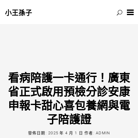
小王孫子
跳
至
主
要
內
容
看病陪護一卡通行！廣東
省正式啟用預檢分診安康
申報卡甜心喜包養網與電
子陪護證
發佈日期:
2025 年 4 月 1 日
作者:
ADMIN