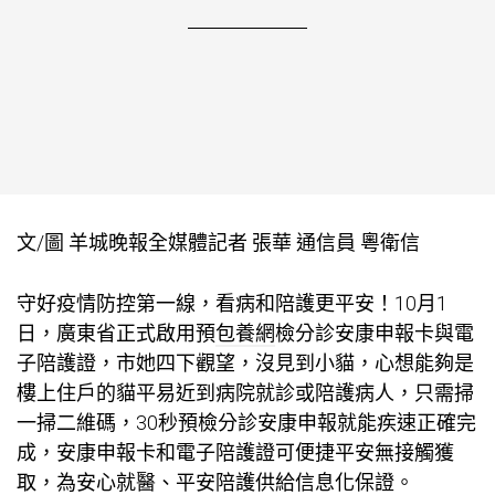
文/圖 羊城晚報全媒體記者 張華 通信員 粵衛信
守好疫情防控第一線，看病和陪護更平安！10月1
日，廣東省正式啟用預
包養網
檢分診安康申報卡與電
子陪護證，市她四下觀望，沒見到小貓，心想能夠是
樓上住戶的貓平易近到病院就診或陪護病人，只需掃
一掃二維碼，30秒預檢分診安康申報就能疾速正確完
成，安康申報卡和電子陪護證可便捷平安無接觸獲
取，為安心就醫、平安陪護供給信息化保證。