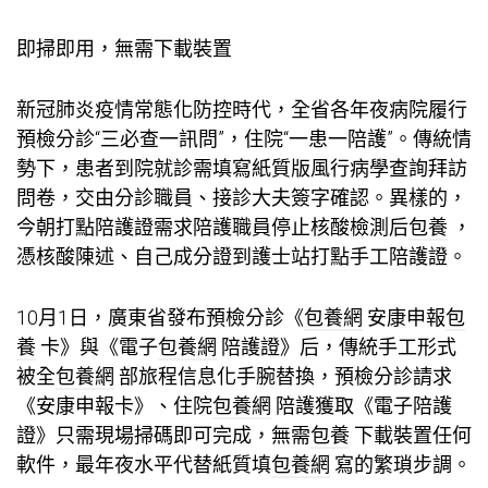
即掃即用，無需下載裝置
新冠肺炎疫情常態化防控時代，全省各年夜病院履行
預檢分診“三必查一訊問”，住院“一患一陪護”。傳統情
勢下，患者到院就診需填寫紙質版風行病學查詢拜訪
問卷，交由分診職員、接診大夫簽字確認。異樣的，
今朝打點陪護證需求陪護職員停止核酸檢測后
包養
，
憑核酸陳述、自己成分證到護士站打點手工陪護證。
10月1日，廣東省發布預檢分診《
包養網
安康申報
包
養
卡》與《電子
包養網
陪護證》后，傳統手工形式
被全
包養網
部旅程信息化手腕替換，預檢分診請求
《安康申報卡》、住院
包養網
陪護獲取《電子陪護
證》只需現場掃碼即可完成，無需
包養
下載裝置任何
軟件，最年夜水平代替紙質填
包養網
寫的繁瑣步調。