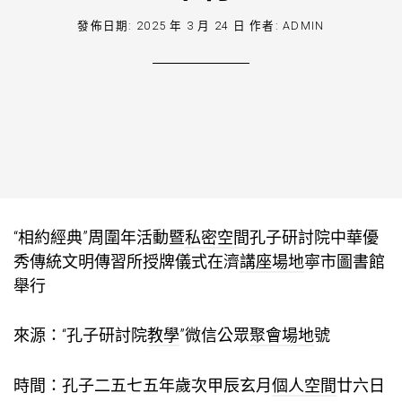
發佈日期:
2025 年 3 月 24 日
作者:
ADMIN
“相約經典”周圍年活動暨
私密空間
孔子研討院中華優
秀傳統文明傳習所授牌儀式在濟
講座場地
寧市圖書館
舉行
來源：“孔子研討院
教學
”微信公眾
聚會場地
號
時間：孔子二五七五年歲次甲辰玄月
個人空間
廿六日