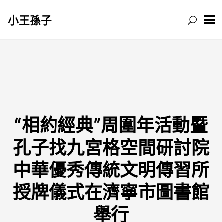
小王孫子
跳
至
主
要
內
容
“相約經典”周圍年活動暨
孔子找九宮格空間研討院
中華優秀傳統文明傳習所
授牌儀式在濟寧市圖書館
舉行