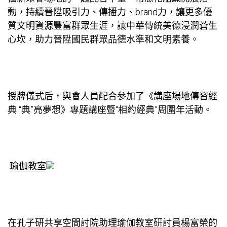
動，持續晉陞吸引力、傳播力、brand力，讓更多優
質文明資源豐富群眾生涯，讓中華傳統美德浸潤蒼生
心坎，助力晉陞國民群眾品德水準和文明素養。
授牌儀式后，與會人員配合參加了《
講座場地
傳習經
典·“典”亮夢想》專題講座暨“相約經典”周圍年活動。
瑜伽教室
在孔子研
共享空間
討院助理
瑜伽教室
研討員楊富榮的