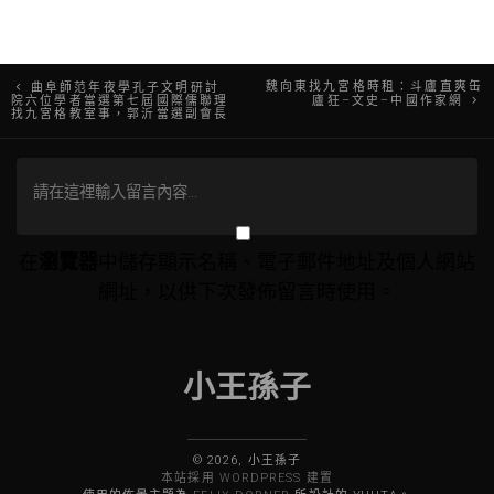
文
魏向東找九宮格時租：斗廬直爽缶
曲阜師范年夜學孔子文明研討
院六位學者當選第七屆國際儒聯理
廬狂–文史–中國作家網
找九宮格教室事，郭沂當選副會長
章
導
覽
在
瀏覽器
中儲存顯示名稱、電子郵件地址及個人網站
網址，以供下次發佈留言時使用。
小王孫子
© 2026, 小王孫子
本站採用 WORDPRESS 建置