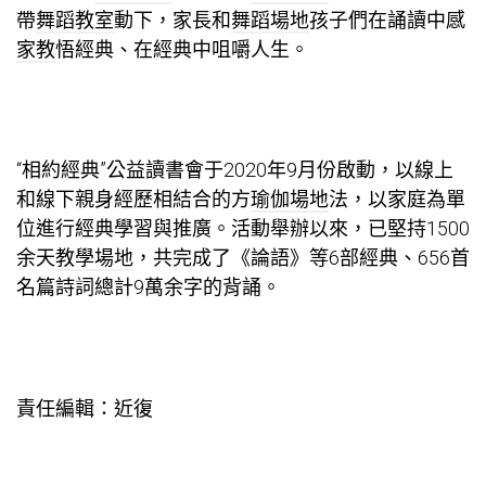
帶
舞蹈教室
動下，家長和
舞蹈場地
孩子們在誦讀中感
家教
悟經典、在經典中咀嚼人生。
“相約經典”公益讀書會于2020年9月份啟動，以線上
和線下親身經歷相結合的方
瑜伽場地
法，以家庭為單
位進行經典學習與推廣。活動舉辦以來，已堅持1500
余天
教學場地
，共完成了《論語》等6部經典、656首
名篇詩詞總計9萬余字的背誦。
責任編輯：近復