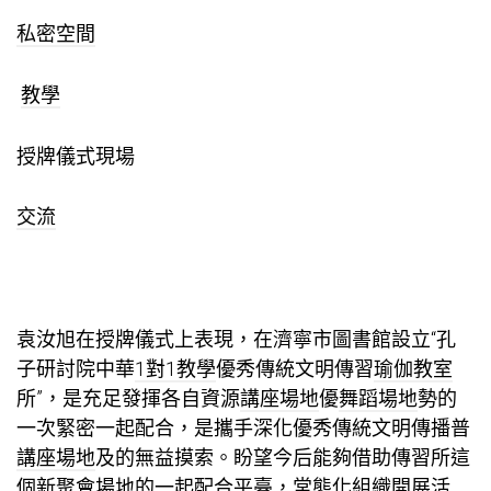
私密空間
教學
授牌儀式現場
交流
袁汝旭在授牌儀式上表現，在濟寧市圖書館設立“孔
子研討院中華
1對1教學
優秀傳統文明傳習
瑜伽教室
所”，是充足發揮各自資源
講座場地
優
舞蹈場地
勢的
一次緊密一起配合，是攜手深化優秀傳統文明傳播普
講座場地
及的無益摸索。盼望今后能夠借助傳習所這
個新
聚會場地
的一起配合平臺，常態化組織開展活