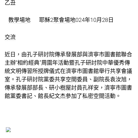
乙丑
教學場地
耶穌2
聚會場地
024年10月28日
交流
近日，由孔子研討院傳承發展部與濟寧市圖書館聯合
主辦“相約經典”周圍年活動暨孔子研討院中華優秀傳
統文明傳習所授牌儀式在濟寧市圖書館舉行
共享會議
室
。孔子研討院黨委
共享空間
委員、副院長袁汝旭，
傳承發展部部長、研
小樹屋
討員孔祥安，濟寧市圖書
館黨委書記、館長紀文杰參加了
私密空間
活動。