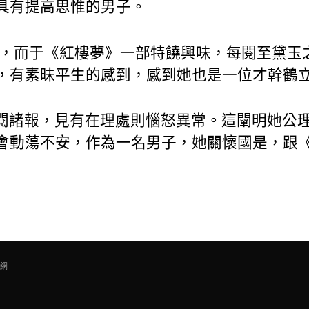
具有提高思惟的男子。
書，而于《紅樓夢》一部特饒興味，每閱至黛玉
，有素昧平生的感到，感到她也是一位才幹鶴立
閱諸報，見有在理處則惱怒異常。這闡明她公
會動蕩不安，作為一名男子，她關懷國是，跟
網