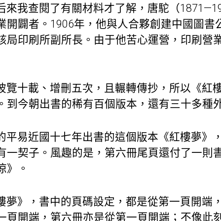
來我查閱了有關材料才了解，唐駝（1871—1
業開闢者。1906年，他與人合夥創建中國圖書
該局印刷所副所長。由于他苦心運營，印刷營
披覽十載、增刪五次，且輾轉傳抄，所以《紅
。到今朝出書的稀有百個版本，還有三十多種
的平易近國十七年出書的這個版本《紅樓夢》
有一契子。風趣的是，第六冊尾頁還付了一則
涼》。
樓夢》，書中的頁碼設定，都是從第一頁開端
一頁開端，第六冊亦是從第一頁開端；不像此