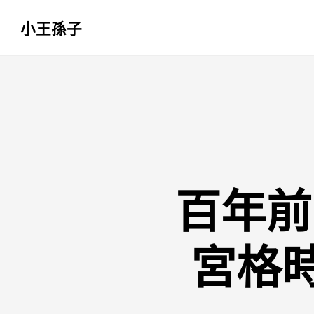
小王孫子
跳
至
主
要
內
容
百年前
宮格