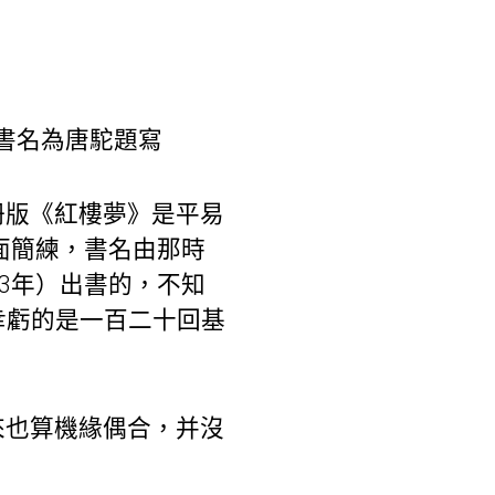
，書名為唐駝題寫
冊版《紅樓夢》是平易
面簡練，書名由那時
3年）出書的，不知
幸虧的是一百二十回基
來也算機緣偶合，并沒