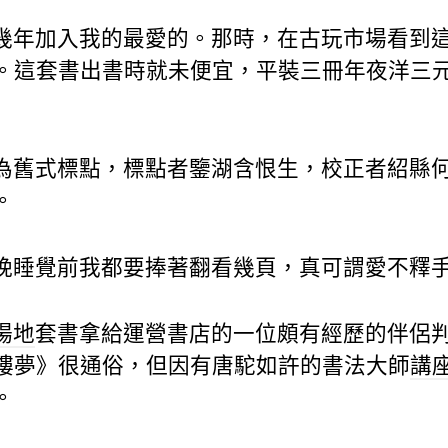
幾年加入我的最愛的。那時，在古玩市場看到
。這套書出書時就未便宜，平裝三冊年夜洋三
為舊式標點，標點者鑒湖含恨生，校正者紹縣
。
晚睡覺前我都要捧著翻看幾頁，真可謂愛不釋
場地
套書拿給運營書店的一位頗有經歷的伴侶
樓夢》很通俗，但因有唐駝如許的書法大師
講
。