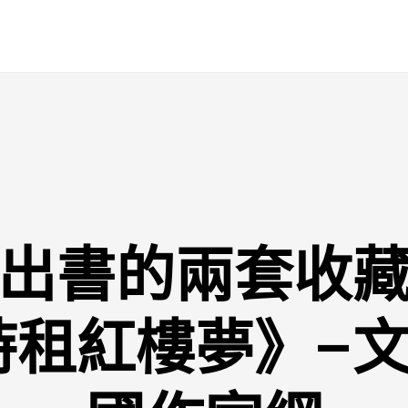
出書的兩套收
時租紅樓夢》–文