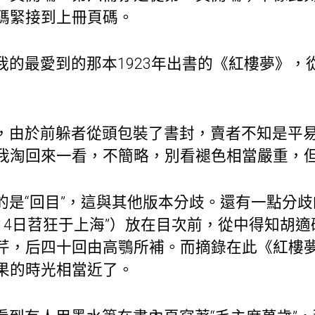
碼緊接到上冊頁碼。
我的最愛到的那本1923年出書的《紅樓夢》，
，由於前躲者從頭包裝了書封，賣者不知是平
我淘回來一看，不簡略，別看褪色相當嚴重，
的是“回目”，這與其他版本分歧。還有一點分
3月14日苕狂于上海”）放在目次前，從中得知胡
芹，后四十回由高鶚所補。而摘錄在此《紅樓
果的時光相當近了。