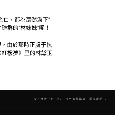
之亡，都為潸然淚下”
雞群的“林妹妹”呢！
理，由於那時正處于抗
《紅樓夢》里的林黛玉
王蒙：惦念巴金–文史–找九宮格講座中國作家網