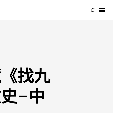
藏《找九
史–中