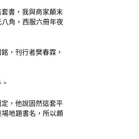
這套書，我與商家顛末
元八角，西服六冊年夜
何銘，刊行者樊春霖，
手。
判定，他說固然這套平
座場地
題書名，所以頗