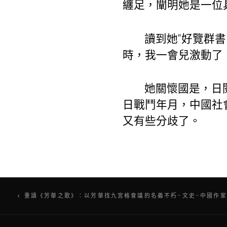
纏足，闡明她是一位
讀到她“好覽群
時，我一會兒激動了
她關懷國是，日
日戰鬥年月，中國社
又有些分歧了。
文
重讀《芳華之歌》：以芳華找九宮格會議的名義不朽–文史–中國作家
章