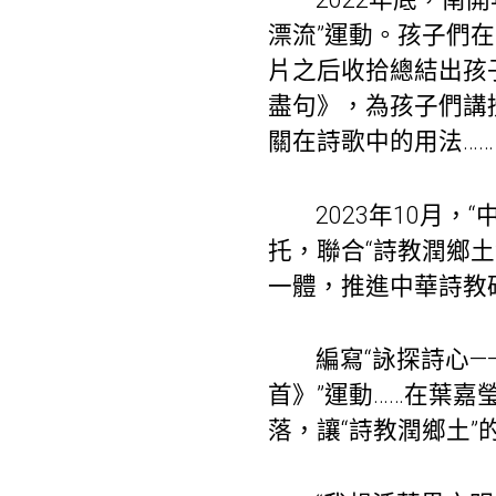
漂流”運動。孩子們
片之后收拾總結出孩
盡句》，為孩子們講
關在詩歌中的用法……
2023年10月
托，聯合“詩教潤鄉
一體，推進中華詩教
編寫“詠探詩心
首》”運動……在葉
落，讓“詩教潤鄉土