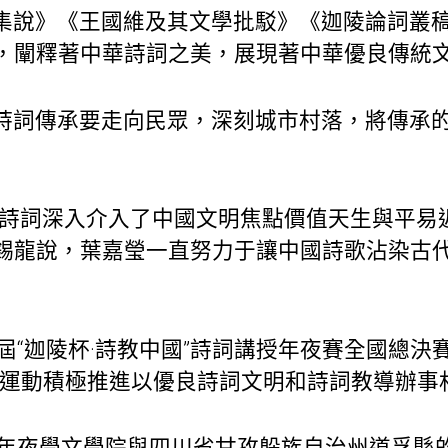
集說》《王國維及其文學批駁》《迦陵論詞叢稿
，闡釋著中華詩詞之美，展現著中華優良傳統
詩詞傳承要走向民眾，深刻城市村落，將傳承
典詩詞深入介入了中國文明焦點價值天生與平易
錫龍說，葉嘉瑩一直努力于讓中國詩歌沾染古
三屆“迦陵杯·詩教中國”詩詞講授年夜賽全國總決
該運動積極推進以優良詩詞文明和詩詞教導辦事
南開年夜學文學院與四川省甘孜躲族自治州道孚縣