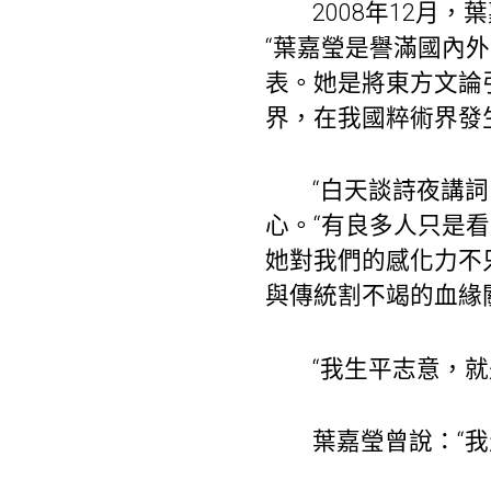
2008年12月
“葉嘉瑩是譽滿國內
表。她是將東方文論
界，在我國粹術界發
“白天談詩夜講
心。“有良多人只是
她對我們的感化力不
與傳統割不竭的血緣
“我生平志意，
葉嘉瑩曾說：“