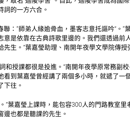
樓，取名“迦陵學舍”。自此，迦陵學舍成為國
詩詞的一方六合。
春聯：“師弟人緣逾骨血，墨客志意托謳吟”。“
志意是依靠在古典詩歌里邊的。我們還透過前
給先生。”葉嘉瑩助理、南開年夜學文學院傳授
詩詞和授課都很是投進。”南開年夜學原常務副
他看到葉嘉瑩曾經講了兩個多小時，就遞了一
了下往。
員。”葉嘉瑩上課時，能包容300人的門路教室
窗邊也都是聽課的先生。