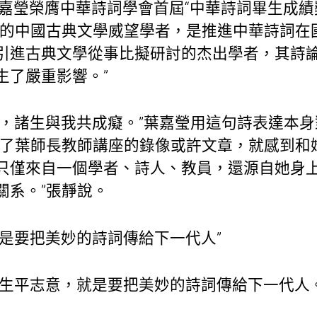
，葉嘉瑩榮膺中華詩詞學會首屆“中華詩詞畢生成
外的中國古典文學威望學者，是推進中華詩詞在
引進古典文學從事比擬研討的杰出學者，其詩
生了嚴重影響。”
詞，諸生與我共成癡。”葉嘉瑩用這句詩表達本
看了葉師長教師講座的錄像或許文章，就感到和
只僅來自一個學者、詩人、教員，還源自她身
關系。”張靜說。
就是要把美妙的詩詞傳給下一代人”
我生平志意，就是要把美妙的詩詞傳給下一代人。