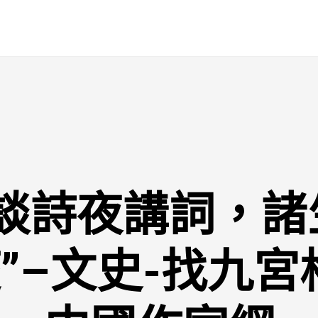
天談詩夜講詞，諸
”–文史-找九宮