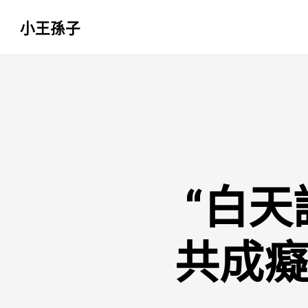
小王孫子
跳
至
主
要
內
容
“白
共成癡