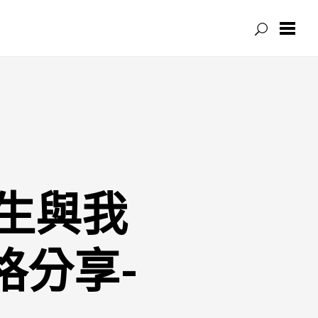
生與我
格分享-