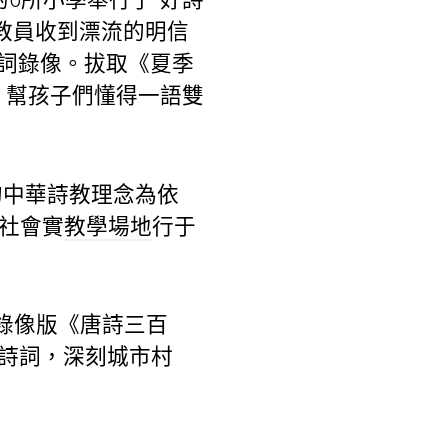
教員收到漂流的明信
詞錄像。拔取《夏季
，幫孩子們懂得一語雙
瑩的中華詩教理念為依
和社會實
教學場地
行于
短錄像版《唐詩三百
好詩詞，深刻城市村