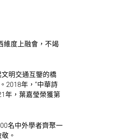
西維度上融會，不竭
起文明交通互鑒的橋
2018年，“中華詩
21年，葉嘉瑩榮獲第
200名中外學者齊聚一
致敬。