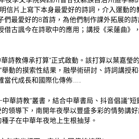
在明信片上寫下本身最愛好的詩詞，介入運動的
子們最愛好的8首詩，為他們制作課外拓展的詩
授借古諷今在詩歌中的應用；講授《采蓮曲》
，“中華詩教傳承打算”正式啟動。該打算以葉嘉
土”舉動的摸索性結果，融學術研討、詩詞講授
確當代成長和國際化傳佈……
——中華詩教”叢書，結合中華書局、抖音倡議“
嘉瑩的領導下，南開年夜學以豐盛多彩的情勢講
”的種子在中華年夜地上生根抽芽。