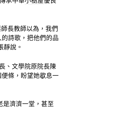
際傳承中華
小樹屋
優良
葉師長教師以為，我們
人的詩歌，把他們的品
張靜說。
校長、文學院原院長陳
個便條，盼望她歇息一
里老是濟濟一堂，甚至