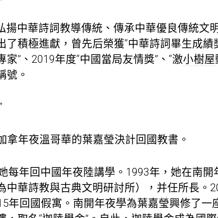
弘揚中華詩詞教導傳統、傳承中華優良傳統文
出了積極進獻，曾先后榮獲“中華詩詞畢生成績獎
家”、2019年度“中國當局友情獎”、“激
小樹屋
稱號。
”
在加拿年夜溫哥華的葉嘉瑩決計回國教書。
，她每年回中國年夜陸講學。1993年，她在南
為中華詩教與古典文明研討所），并任所長。20
015年回國假寓。南開年夜學為葉嘉瑩興修了一