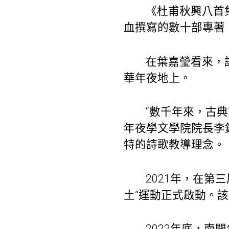
《杜甫秋興八首
血撰寫的數十部專著
在葉嘉瑩看來，
華年夜地上。
“數千年來，古
年夜學文學院院長李
特的詩歌教導理念。
2021年，在第
土”運動正式啟動。
2022年底，