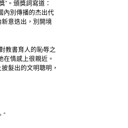
績獎”。頒獎詞寫道：
國內別傳播的杰出代
論新意迭出，別開境
身對教書育人的恥辱之
她在情感上很親近。
上披髮出的文明聰明，
”