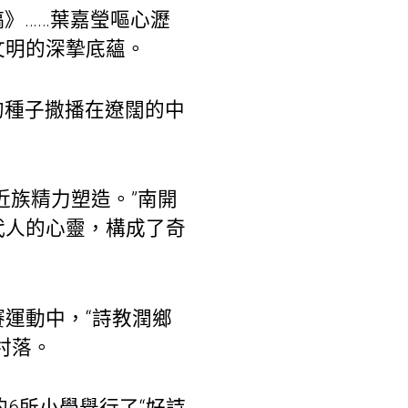
》……葉嘉瑩嘔心瀝
文明的深摯底蘊。
的種子撒播在遼闊的中
近族精力塑造。”南開
代人的心靈，構成了奇
賽運動中，“詩教潤鄉
村落。
的6所小學舉行了“好詩