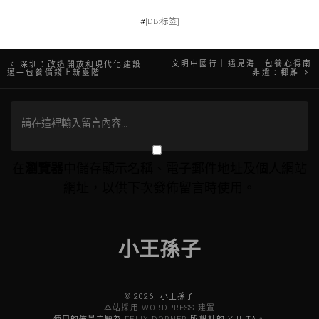
#
[DB:标签]
文
文明中國行｜遇見海一包養心得南
深圳：改造開放和現代化建設
邁一包養價錢上新臺階
非遺：椰雕
章
導
覽
在
瀏覽器
中儲存顯示名稱、電子郵件地址及個人網站
網址，以供下次發佈留言時使用。
小王孫子
© 2026, 小王孫子
本站採用 WORDPRESS 建置