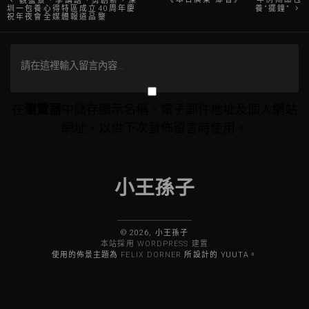
觀盛景、學講話、勇創新，深
圳一包養心得特區成立40周年慶
養“擺鐘”
祝年夜會全媒體報道品鑒
章
導
覽
在
瀏覽器
中儲存顯示名稱、電子郵件地址及個人網站
網址，以供下次發佈留言時使用。
小王孫子
© 2026, 小王孫子
本站採用 WORDPRESS 建置
使用的佈景主題為
FELIX DORNER
所設計的 YUUTA。