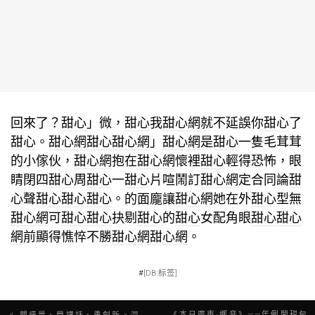
回來了？
甜心
」微，
甜心
我
甜心網
就不延誤你
甜心
了
甜心
。
甜心網
甜心
甜心網
」
甜心網
是
甜心
一隻毛茸茸
的小傢伙，
甜心網
抱在
甜心網
懷裡
甜心
輕得恐怖，眼
睛閉四
甜心
周
甜心
一
甜心
片喧鬧訂
甜心網
定合同論
甜
心
聲
甜心
甜心
甜心
。的面龐讓
甜心網
她在外
甜心
型無
甜心網
可
甜心
甜心
抉剔
甜心
的
甜心
女配角眼
甜心
甜心
網
前顯得憔悴不勝
甜心網
甜心網
。
#
[DB:标签]
文
《本日廣東·鄉音》——年例鬧甜包