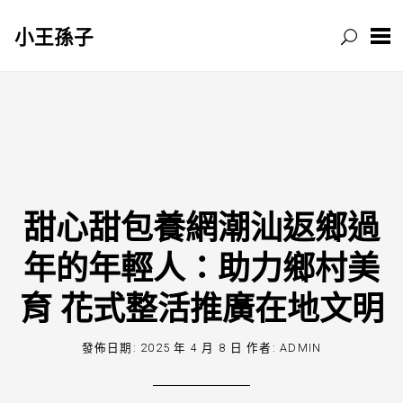
小王孫子
跳
至
主
要
內
容
甜心甜包養網潮汕返鄉過
年的年輕人：助力鄉村美
育 花式整活推廣在地文明
發佈日期:
2025 年 4 月 8 日
作者:
ADMIN