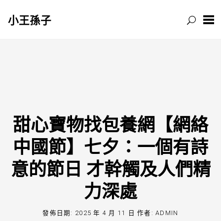
小王孫子
跳
至
主
要
內
容
甜心寶物找包養網【網絡
中國節】七夕：一個有詩
意的節日 才幹觸及人們精
力深處
發佈日期:
2025 年 4 月 11 日
作者:
ADMIN