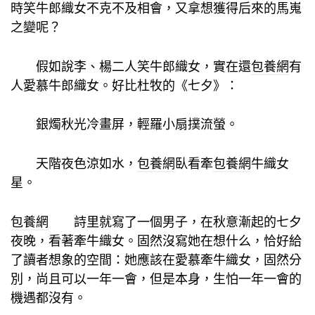
時笑牛郎織女不克不及相會，又拿想獲得后來的馬嵬
之變呢？
假如說李、楊二人笑牛郎織女，實在還
包養網
有
人愛慕牛郎織女。好比杜牧的《七夕》：
銀燭秋光冷畫屏，輕羅小扇撲流螢。
天階夜色涼如水，
包養網
臥看牽
包養網
牛織女
星。
包養網
詩里就寫了一個男子，在秋意漸起的七夕
夜晚，看著牽牛織女。固然沒寫她在想什么，恰好給
了讀者想象的空間：她應該在愛慕牽牛織女，固然分
別，尚且可以一年一會，但是本身，生怕一年一會的
機遇都沒有。