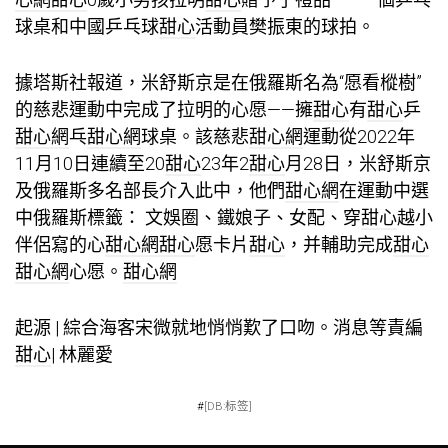
球桌和中國乒乓球
甜心
活動員樊振東的球拍。
據塔斯社報道，米舒斯京是在俄羅斯名為“愿看樅樹”
的慈悲運動中完成了拉明的心愿——擁
甜心
有
甜心
乒
甜心網
乓
甜心網
球桌。該慈悲
甜心網
運動從2022年
11月10日連續至20
甜心
23年2
甜心
月28日，米舒斯京
及俄羅斯多名部長介入此中，他們
甜心網
在運動中選
中俄羅斯標籤： 文娛圈、鐵娘子、女配、穿
甜心
越小
伴侶寫的心
甜心網
甜心
愿卡片
甜心
，并輔助完成
甜心
甜心網
心愿。
甜心網
起源 | 綜合海客宋微就地悄悄歎了口吻。消息等責編
甜心
| 林麗愛
#
[DB:标签]