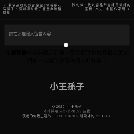
文
陳劍萍：找九宮格聚會師長教師的
著名高校和頭部企業S包養網心
得攜手，廣州海珠元宇宙產業聯盟
座椅–文史–中國作家網
啟動
章
導
覽
在
瀏覽器
中儲存顯示名稱、電子郵件地址及個人網站
網址，以供下次發佈留言時使用。
小王孫子
© 2026, 小王孫子
本站採用 WORDPRESS 建置
使用的佈景主題為
FELIX DORNER
所設計的 YUUTA。