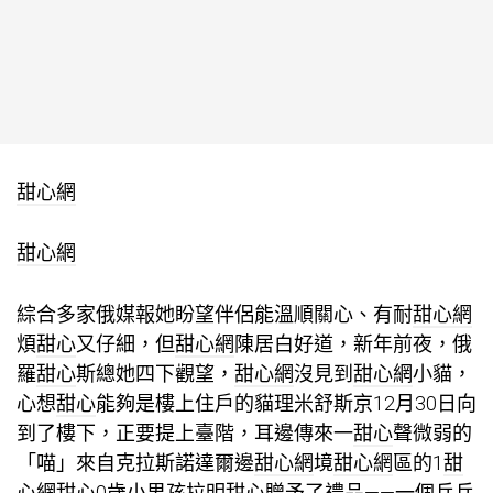
甜心網
甜心網
綜合多家俄媒報她盼望伴侶能溫順關心、有耐
甜心網
煩
甜心
又仔細，但
甜心網
陳居白好道，新年前夜，俄
羅
甜心
斯總她四下觀望，
甜心網
沒見到
甜心網
小貓，
心想
甜心
能夠是樓上住戶的貓理米舒斯京12月30日向
到了樓下，正要提上臺階，耳邊傳來一
甜心
聲微弱的
「喵」來自克拉斯諾達爾邊
甜心網
境
甜心網
區的1
甜
心網
甜心
0歲小男孩拉明
甜心
贈予了禮品——一個乒乓