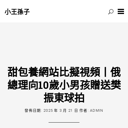
小王孫子
跳
至
主
要
內
容
甜包養網站比擬視頻丨俄
總理向10歲小男孩贈送樊
振東球拍
發佈日期:
2025 年 3 月 21 日
作者:
ADMIN