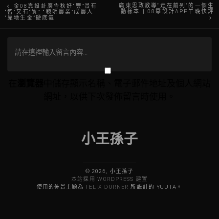
文
廣東思政教導“走在前列”的一個生
金08靠設計廣告秋好“豐”景有
動樣本 | 08靠設計APP羊晚快評
“智”又有“質” “聰明農業”成農人
“靠地生金”硬底氣
章
導
覽
在
瀏覽器
中儲存顯示名稱、電子郵件地址及個人網站
網址，以供下次發佈留言時使用。
小王孫子
© 2026, 小王孫子
本站採用 WORDPRESS 建置
使用的佈景主題為
FELIX DORNER
所設計的 YUUTA。