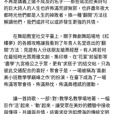
不再是講義上遠不成及的名字——那些寫出壯美詩句
的巨大詩人的人生也許佈滿荒謬無邪，也許盡年夜大
都時光他們都是人生的掉敗者。換一種“翻開”方法往
解讀他們，我們或許可以或許發生更強的共情。
在
舞蹈教室
社交平臺上，關于舞劇
舞蹈場地
《紅
樓夢》的各類攻略讓我看到了年青人名堂迭出的“翻
開”方法：
見證
有人分送朋友搶票經歷，有人將若何
在最短時光買周邊文創、集印章、在“花冢”前留影等
“盡學”
九宮格
公之于眾，更有“求搭子”的結交帖，只為
彼此交通配合的喜好。
聚會
于是，一場被稱為“喜劇
美
小班教學
學巔峰之作”的扮演，在臺下成為了一場
佈滿等
聚會
待、佈滿熱忱、佈滿典禮感的運動。
讓一首詩歌、一部
1對1教學
名
教學場地
著、一幅
巨作“活”起來、“動”起來，讓受眾在美妙的體驗中接收
與懂得、共識與共情，這需求從浩如煙海的傳統文明