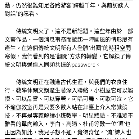
動，仍然很難知足各路游客“跨越千年，與前
訪談
人
對話”的愿看。
傳統文明火了，這不是新話題。這些年由於一部
文藝作品、一個消息事務而掀起一陣國風的情形屢有
產生。在這個傳統文明所有人全體“出圈”的
時租空間
寒假，我們看到的是“翻開”方法的轉變，它解鎖了傳
統文明與通俗人同頻共振的password。
傳統文明正在融進古代生涯，與我們的衣食住
行、
教學
休閑文娛產生著深入聯絡，
小樹屋
它可以觸
摸、可以品嘗、可以穿著，可唱可舞、可歌可泣。它
不
瑜伽教室
再是只要多數人站在舞臺上介入常識競
技，不再是專家解讀
小班教學
、明星體驗、不雅眾不
雅看的單向輸入，李白、高適、杜甫等數十位“頂“也
正因為如此，我兒子想不通，覺得奇怪。”流”詩人也