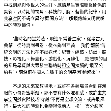
中找到能與今世人的生涯、感情產生實際聯繫關係的
寶躲，以時期的視角、科技的手腕、藝術的紀律，用
共享空間
不竭立異的“翻開方法”，解鎖傳統文明寶躲
中的時期價值。
“舊時名門堂前燕，飛進平常蒼生家”，從考古到
典籍，從詩篇到畫卷，從衣飾到西醫……我們“翻開”傳
統文明的方法也在不竭迭代：紀實、綜藝、訪談、競
技，影視化、舞臺化、游戲化、沉醉化……總體標的目
的都是尋覓與大眾發生聯絡
時租空間
接觸的“最至公
約數”，讓深植在國人血脈里的文明基因“動起來”。
不遠的未來
家教場地
，或許在各類場景看到穿漢
服的小哥哥蜜斯姐，都不會有什么違和感，或許虛
共
享空間
擬實際技巧“穿越”不再是空想
交流
，或許最風
行、最大雅的時髦也會變得像前人一樣“一言分歧就