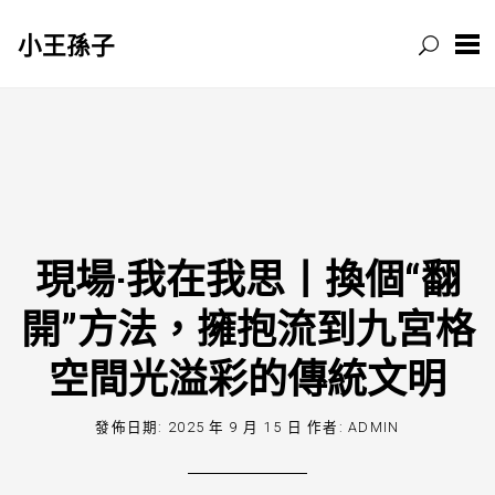
小王孫子
跳
至
主
要
內
容
現場·我在我思丨換個“翻
開”方法，擁抱流到九宮格
空間光溢彩的傳統文明
發佈日期:
2025 年 9 月 15 日
作者:
ADMIN