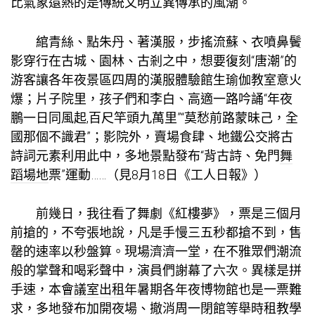
比氣象還熱的是傳統文明立異傳承的風潮。
綰青絲、點朱丹、著漢服，步搖流蘇、衣噴鼻鬢
影穿行在古城、園林、古剎之中，想要復刻“唐潮”的
游客讓各年夜景區四周的漢服體驗館生
瑜伽教室
意火
爆；片子院里，孩子們和李白、高適一路吟誦“年夜
鵬一日同風起,百尺竿頭九萬里”“莫愁前路蒙昧己，全
國那個不識君”；影院外，賣場食肆、地鐵公交將古
詩詞元素利用此中，多地景點發布“背古詩、免門
舞
蹈場地
票”運動……（見8月18日《工人日報》）
前幾日，我往看了舞劇《紅樓夢》，票是三個月
前搶的，不夸張地說，凡是手慢三五秒都搶不到，售
罄的速率以秒盤算。現場濟濟一堂，在不雅眾們潮流
般的掌聲和喝彩聲中，演員們謝幕了六次。異樣是拼
手速，本
會議室出租
年暑期各年夜博物館也是一票難
求，多地發布加開夜場、撤消周一閉館等舉
時租
教學