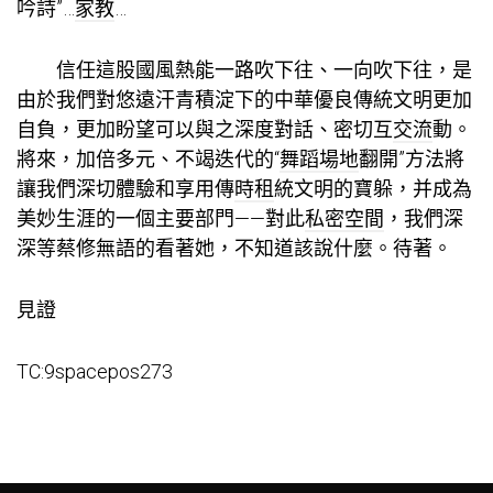
吟詩”…
家教
…
信任這股國風熱能一路吹下往、一向吹下往，是
由於我們對悠遠汗青積淀下的中華優良傳統文明更加
自負，更加盼望可以與之深度對話、密切互
交流
動。
將來，加倍多元、不竭迭代的“
舞蹈場地
翻開”方法將
讓我們深切體驗和享用傳
時租
統文明的寶躲，并成為
美妙生涯的一個主要部門——對此
私密空間
，我們深
深等蔡修無語的看著她，不知道該說什麼。待著。
見證
TC:9spacepos273