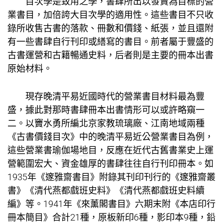
目次學是致用之學，書肆所出以發賣為目標的營
業書目，加倍誇大目次學的適用性。這些書目不只收
錄所收售古書的落款、冊數和價錢、紙張，並且還附
有一些書肆自行刊印或繕寫的書目。前者屬于豐盛的
古書運營和古籍暢通史料，后者則是主要的冊本出書
原始材料。
現存晚清平易近國時代的營業書目材料最為豐
盛，據此對那時書肆冊本出書情形可以或許略窺一
二。以竇水勇所編北京
家教
琉璃廠、江南地域兩種
《古書價錢目次》中的晚清平易近公營業書目為例，
這些營業書
瑜伽場地
目，反應在近代古舊書業史上運
營範圍宏大、資金雄厚的書肆往往自行刊印冊本。如
1935年《邃雅齋書目》附錄其刊印刊行的《邃雅齋叢
書》《清代燕都戲班史料》《清代燕都戲班史料續
編》等。1941年《來薰閣書目》六期末附《本店印行
冊本簡目》合計21種，原板新印6種，影印本9種，鉛