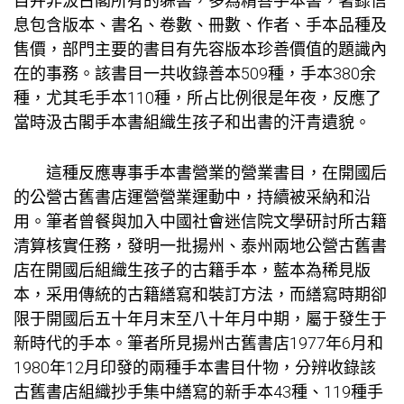
目并非汲古閣所有的躲書，多為精善手本書，著錄信
息包含版本、書名、卷數、冊數、作者、手本品種及
售價，部門主要的書目有先容版本珍善價值的題識內
在的事務。該書目一共收錄善本509種，手本380余
種，尤其毛手本110種，所占比例很是年夜，反應了
當時汲古閣手本書組織生孩子和出書的汗青遺貌。
這種反應專事手本書營業的營業書目，在開國后
的公營古舊書店運營營業運動中，持續被采納和沿
用。筆者曾餐與加入中國社會迷信院文學研討所古籍
清算核實任務，發明一批揚州、泰州兩地公營古舊書
店在開國后組織生孩子的古籍手本，藍本為稀見版
本，采用傳統的古籍繕寫和裝訂方法，而繕寫時期卻
限于開國后五十年月末至八十年月中期，屬于發生于
新時代的手本。筆者所見揚州古舊書店1977年6月和
1980年12月印發的兩種手本書目什物，分辨收錄該
古舊書店組織抄手集中繕寫的新手本43種、119種手