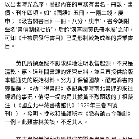
以出書時光為序，著錄內在的事務有書名、冊數、書
價、刊年四項。如“《國語》五冊，一兩二錢，庚
申；《汲古閣書目》一冊，八分，庚申”，書今朝附
聲名“書價制錢七折”，后鈐“滂喜園黃氏冊本展”之印，
可知《士禮居發行書目》已是形制較為成熟的營業書
目。
黃氏所撰題跋不厭求詳地注明收售起源，不只是
清乾、嘉、道年間書肆的運營史料，並且直接供給版
本暢通史的原始材料。努力于保留國故、酷嗜躲書的
鄭振鐸，《劫中得書記》多記與那時南北書肆的來往
經過的事況，值得一提的是其據黃丕烈題跋的丁祖蔭
注（《國立北平藏書樓館刊》1929年三卷四號
刊）），發明、挽救和維護秘本《脈看館古今雜劇》
一例。此類書林美談，不乏其人。