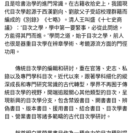
且是唸書治學的進門常識。在古籍收拾史上，我國現
代目次學起源于西漢劉向、劉歆父子受詔校理群籍而
編成的《別錄》《七略》。清人王叫盛《十七史商
議》：“目次之學，學中第一要緊事，必從此問途，
方能得其門而進。”學問之道，始于目次之學，前人
也很是器重目次學在辨章學術、考鏡源流方面的門徑
功用。
傳統目次學的編輯和研討，重在官簿、史志、私
錄以及專門學科目次。近代以來，跟著學科細化的縱
深成長和專門研究常識的古代轉型，學界不再囿于傳
統目次學的視野，開端追蹤關心其他類型的目次，呈
現新興的目次學分支，包含禁毀書目、闕書書目、辨
偽書目、版本書目、援用書目、結合書目、目次學書
目、營業書目等諸多範疇的古代目次學研討。