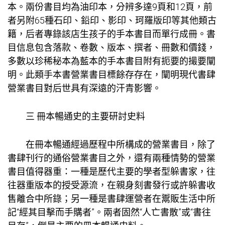
本。兩份書目均為油印本，分辨多達9頁和12頁，前
者另附65種石印、鉛印、影印、珂羅版印等其他類古
籍，后者專錄該店生孩子的手本書目而單行成冊。書
目信息包含落款、卷數、版本、撰者、冊數和價錢，
多數以珍稀秘本為藍本的手本書目附有扼要的撮要闡
明。此類手本書營業書目標餘存存在，闡明現代書肆
營業書目對后世具有深遠的汗青影響。
三 冊本暢通史的主要研討史料
在冊本暢通經過歷程中所構成的營業書目，除了
書肆刊行的通俗營業書目之外，還有兩種情勢的營業
書目值得器重：一種是歷代主要的學者型躲書家，往
往器重版本的授受源流，在親身刻書發行或許躲書收
售離合中所錄；另一種是書肆運營者在鬻販生活中所
記“經其目擊而手購者”。兩者固然“人亡書散”或“書往