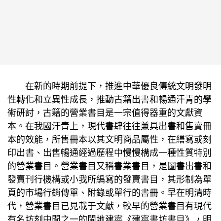
在新的時期前提下，推進中華優良傳統文明發明
性轉化和立異性成長，推動古籍出書和暢通汗青的學
術研討，古籍的營業書目是一宗值得器重的文獻資
本。在我國汗青上，現代書肆往往兼具出書和售賣冊
本的效能，所售冊本以其文明商品屬性，在繕寫或刻
印出書、出售暢通經過歷程中慢慢構成一種性質特別
的營業書目。營業書目又稱書業書目，是圖書出書和
發賣刊行機構或小我所編寫的發賣書目，其形制為單
頁的市場行銷傳單、附錄或單行的書冊。早在明清時
代，營業書目已見載于文獻，較早的營業書目有現代
有名坊刻中間之一的閩地建寧《建寧書坊書目》，明