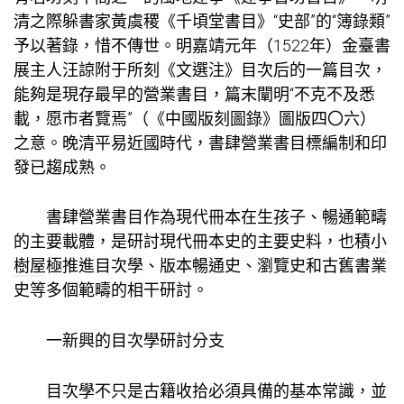
清之際躲書家黃虞稷《千頃堂書目》“史部”的“簿錄類”
予以著錄，惜不傳世。明嘉靖元年（1522年）金臺書
展主人汪諒附于所刻《文選注》目次后的一篇目次，
能夠是現存最早的營業書目，篇末闡明“不克不及悉
載，愿市者覽焉”（《中國版刻圖錄》圖版四〇六）
之意。晚清平易近國時代，書肆營業書目標編制和印
發已趨成熟。
書肆營業書目作為現代冊本在生孩子、暢通範疇
的主要載體，是研討現代冊本史的主要史料，也積
小
樹屋
極推進目次學、版本暢通史、瀏覽史和古舊書業
史等多個範疇的相干研討。
一新興的目次學研討分支
目次學不只是古籍收拾必須具備的基本常識，並