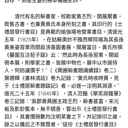
目存”，倒是主要的冊本暢通史料。
清代有名的躲書家、校勘家黃丕烈，開展鬻書，
既售古書，也兼賣黃氏本身所刻之書，其印行的《士
禮居發行書目》是典範的
瑜伽場地
營業書目。清道光
五年（1825年），在姑蘇奧妙不雅西察院場為其長孫
黃美鎏習業而開設滂喜園書展，開展當日，黃氏所撰
《纂圖互注荀子跋》云：“然此時為長孫習業，開設
冊本展，則舉家之書，皆展中物也。展中以市道待
人，何妨議價乎！”（《蕘圃躲書題識續録》卷二）
葉德輝《書林清話》卷九記錄：“黃氏時收時賣，見
于《士禮居躲書題跋記》者，必逐一注明其淵源。”
道光二十五年（1845年），清人范鍇《華笑庼雜筆》
卷三記錄：“吳郡黃蕘圃主政丕烈，躲書甚富，宋元
板及影鈔舊本，無不精善，嘗出示《士禮居發行書
目》，其書價冊數均注明某書之下，并記排印之歲，
錄之以備后之不雅覽者。”這份《士禮居發行書目》