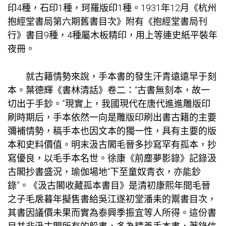
印4種，石印1種，珂羅版印1種。1931年12月《杭州
抱經堂書局第六期舊書目次》附有《抱經堂書局刊
行》書目9種，4種屬木板精印，用上等連史紙平裝年
夜冊。
就古籍情勢來說，手本書的發生汗青遠遠早于刻
本。葉德輝《書林清話》卷二：“古書無刻本，故一
切出于手鈔。”現實上，我國現代在唐代進進雕版印
刷時期后，手本依然一向是雕版印刷出書古籍的主要
彌補情勢，稿手本也因文本的獨一性，具有主要的版
本和史料價值。明末汲古閣毛晉多抄寫罕有孤本，抄
寫優良，以毛手本名世。徐康《前塵夢影錄》記錄汲
古閣抄書盛況，
瑜伽場地
“下至童奴青衣，亦能鈔
錄”。《汲古閣收藏孤本書目》是清初康熙年間毛晉
之子毛扆暮年擬售書給吳江遂初堂潘耒的鬻書目次，
其書因議價未果而實為泰興季振宜等人所得。這份書