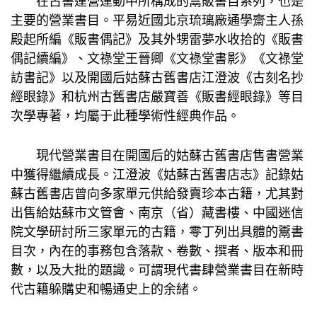
在古書運營運動中所構成的鬻販書目系列，也是
主要的營業書目。平易近國北京琉璃廠通學齋主人孫
殿起所編《販書偶記》及其外甥雷夢水收拾的《販書
偶記續編》、文祿堂王晉卿《文祿堂書影》《文祿堂
訪書記》以及開國后姑蘇古舊書店江澄波《古刻名抄
經眼錄》和杭州古舊書店嚴寶善《販書經眼錄》等目
次學專著，均屬于此種學術性經典作品。
現代營業書目在開國后的姑蘇古舊書店售書營業
中獲得繼續成長。江澄波《姑蘇古舊書店志》記錄姑
蘇古舊書店曾向多家單元供給發賣珍本古籍，尤其對
出售給姑蘇市文管會、南京（省）藏書樓、中國迷信
院文學研討所三家單元的古籍，零丁列出具體的鬻書
目次，內在的事務包含落款、卷數、撰者、版本和冊
數，以及大批的題識。可謂現代書肆營業書目在新時
代古籍躲購史和暢通史上的余緒。