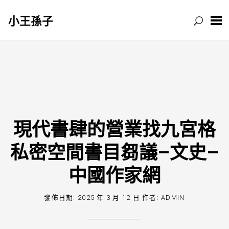
小王孫子
跳
至
主
要
內
容
現代書肆的營業找九宮格
私密空間書目芻議–文史–
中國作家網
發佈日期:
2025 年 3 月 12 日
作者:
ADMIN