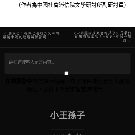
（作者為中國社會迷信院文學研討所副研討員）
文
《宋詩選講找九宮格共享》是最好
嚴家炎：穆時英長找九宮格會
的宋詩讀本嗎？–文史–中國作家
議篇小說的追蹤與新發明
網
章
導
覽
在
瀏覽器
中儲存顯示名稱、電子郵件地址及個人網站
網址，以供下次發佈留言時使用。
小王孫子