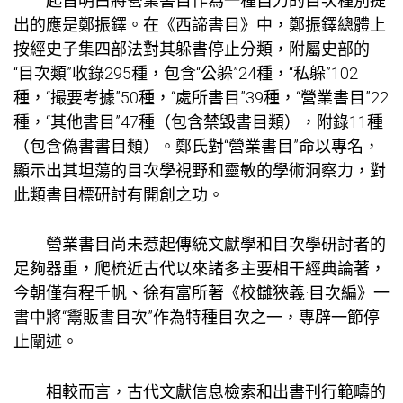
起首明白將營業書目作為一種自力的目次種別提
出的應是鄭振鐸。在《西諦書目》中，鄭振鐸總體上
按經史子集四部法對其躲書停止分類，附屬史部的
“目次類”收錄295種，包含“公躲”24種，“私躲”102
種，“撮要考據”50種，“處所書目”39種，“營業書目”22
種，“其他書目”47種（包含禁毀書目類），附錄11種
（包含偽書書目類）。鄭氏對“營業書目”命以專名，
顯示出其坦蕩的目次學視野和靈敏的學術洞察力，對
此類書目標研討有開創之功。
營業書目尚未惹起傳統文獻學和目次學研討者的
足夠器重，爬梳近古代以來諸多主要相干經典論著，
今朝僅有程千帆、徐有富所著《校讎狹義·目次編》一
書中將“鬻販書目次”作為特種目次之一，專辟一節停
止闡述。
相較而言，古代文獻信息檢索和出書刊行範疇的