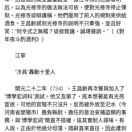
后，以為光祿寺的做法無法可依，便對光祿寺停止彈
劾。光祿寺卻辯護稱，他們援用了前人的規制來供給
酒食。王昌齡感到光祿寺的說明不只牽強，並且好
笑：“何令式之無稽？徒欲致譏，誠堪聳誚。”（《對
年夜斗酌酒判》）
江寧
“冷具”轟動十里人
開元二十二年（734），王昌齡再次餐與加入了
“博學宏詞科”測試。他又及第了，底本想著能有光亮
宦途，可他的官階不只沒升，反而被外放至汜水（今
河南省滎陽市）擔負縣尉，擔任的是治安捕盜類的事
務，與“博學宏詞”簡直不搭邊，這其實耐人尋味。有
人說，正由於他過分坦蕩，措辭直來直往，因此遭到