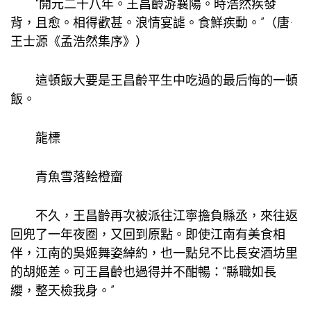
“開元二十八年。王昌齡游襄陽。時浩然疾發
背，且愈。相得歡甚。浪情宴謔。食鮮疾動。”（唐·
王士源《孟浩然集序》）
這頓飯大要是王昌齡平生中吃過的最后悔的一頓
飯。
龍標
青魚雪落鲙橙齏
不久，王昌齡再次被派往江寧擔負縣丞，來往返
回兜了一年夜圈，又回到原點。即使江南有美食相
伴，江南的吳姬舞姿綽約，也一點兒不比長安酒坊里
的胡姬差。可王昌齡也過得并不酣暢：“縣職如長
纓，整天檢我身。”