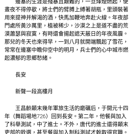
邊塞的生涯是殘暴且艱難的，一旦烽煙燃起，便
晝夜不得停歇，將士們的臂膊上縛著胡瓶，里頭裝著
用來提神并解渴的酒，快馬加鞭地奔赴火線。年夜部
門處所黃沙萬里，植被稀少，沙漠之上是道不盡的荒
漠蕭瑟與寂寞，有時還會揚起遮天蔽日的年夜風霾。
那兒的冬天也來得早，一到八月就開端飄起了雪花，
常常在邊塞中瞻仰空中的明月，兵士們的心中城市燃
起濃郁的思鄉愁緒。
長安
新聲一段高樓月
王昌齡顛末幾年軍旅生活的磨礪后，于開元十四
年（
舞蹈場地
726）回到長安。第二年，他餐與加入
了科舉測試，中了進士。不外，唐代的進士還得顛末
吏部的銓選，甚至餐與加入制科測試才幹取得官職。