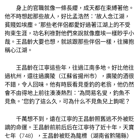
身上的官職就像一條長纓，成天都在束縛著他。
他不時想起那些故人，好比孟浩然：“故人念江湖，
貧賤如埃塵。”那些老伴侶都愛好過著江湖上的不受
拘束生涯，功名利祿對他們來說就像塵埃一樣眇乎小
哉。王昌齡大要也想，就該跟那些伴侶一樣，往擁抱
稱心江湖。
王昌齡在江寧這些年，往過江南多地。好比他往
過杭州，還往過廣陵（江蘇省揚州市），廣陵的酒很
不錯，令人回味。他有時辰看見垂釣的老翁，他仍然
會不由得地上前往湊湊熱烈：“為問易名叟，釣魚不
見魚。”您釣了這么久，可為什么不見魚兒上鉤呢？
千萬想不到，遠在江寧的王昌齡照舊逃不外被貶
謫的命運。王昌齡前前后后在江寧待了近十年，天寶
七年（748），王昌齡被貶為龍標（湖南省黔陽縣）