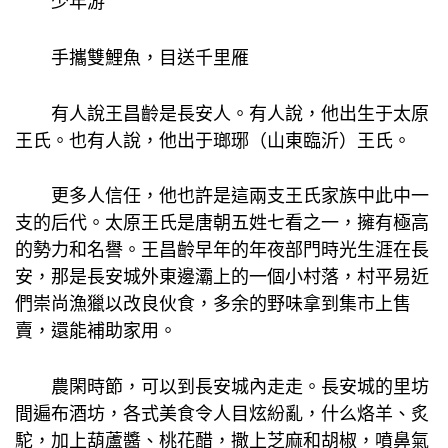
少年游
手攜雙鯉魚，目送千里雁
有人說王昌齡是長安人。有人說，他出生于太原
王氏。也有人說，他出于瑯琊（山東臨沂）王氏。
更多人信任，他也許是這兩支王氏家族中此中一
支的后代。太原王氏是唐朝五姓七看之一，擁有極高
的勢力和名譽。王昌齡早年的年夜部門時光生涯在長
安，那是長安城外東邊灞上的一個小村落，村平易近
們崇尚漁獵以改良伙食，多余的野味拿到集市上售
賣，還能補助家用。
農閑時節，可以到長安城內走走。長安城的里坊
間遍布酒坊，各式美食令人目炫紛亂，什么烙羊、炙
駝，加上葫蘆醬、桃花醋，撒上芝麻和胡椒，噴鼻氣