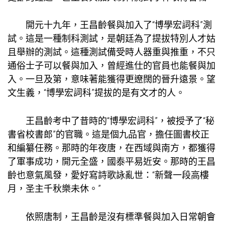
開元十九年，王昌齡餐與加入了“博學宏詞科”測
試。這是一種制科測試，是朝廷為了提拔特別人才姑
且舉辦的測試。這種測試備受時人器重與推重，不只
通俗士子可以餐與加入，曾經進仕的官員也能餐與加
入。一旦及第，意味著能獲得更遼闊的晉升遠景。望
文生義，“博學宏詞科”提拔的是有文才的人。
王昌齡考中了昔時的“博學宏詞科”，被授予了“秘
書省校書郎”的官職。這是個九品官，擔任圖書校正
和編纂任務。那時的年夜唐，在西域與南方，都獲得
了軍事成功，開元全盛，國泰平易近安。那時的王昌
齡也意氣風發，愛好寫詩歌詠亂世：“新聲一段高樓
月，圣主千秋樂未休。”
依照唐制，王昌齡是沒有標準餐與加入日常朝會