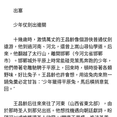
出塞
少年仗劍出邊關
十幾歲時，激情萬丈的王昌齡像個游俠普通仗劍
遠游，他到過河南、河北，還曾上嵩山尋仙學道。后
來，他翻越了太行山，離開邯鄲（今河北省邯鄲
市）。邯鄲城外平原上時常能碰見策馬奔跑的少年，
他們帶著皂雕馳騁于平原上，回來時，頓時掛著各類
野味，好比兔子。王昌齡也許會想，用這兔肉來熬一
鍋兔羹必定甘旨：“少年獵得平原兔，馬后橫捎意氣
回。”
王昌齡后往來來往了河東（山西省東北部），由
於那時圣人到那兒出巡。他想找機遇向朝廷獻詩，盼