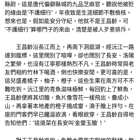
縣尉，這是唐代偏僻縣城的九品芝麻官。聽說他被貶
的緣由是“不護細行”，年夜致是生涯細節不敷檢核。
想來也是，假如能安分守紀，他就不是王昌齡。可
“不護細行”算哪門子的來由，清楚是被人歹意排斥。
王昌齡沿長江而上，再南下洞庭湖，經沅江一路
達到龍標。這里闊別了喧嘩，卻也闊別了長安、洛陽
之繁榮，也沒有江寧那樣熱烈不凡。王昌齡時常與老
友們相約竹林下喝酒，倒也快樂安閒。更可喜的是，
這兒盛產橘子、柚子、橙子。這些生果在南方可不不
難吃到。沅江里的青魚滋味極鮮，每回釣上了鮮魚，
王昌齡便將其切膾，魚片像雪花一樣飛出，疊成小
山，再拿著本地產的橙子搗成齏，澆于膾上拌勻。在
座的門客們早已饞涎欲滴，看眼欲穿，王昌齡自得地
告知他們：“這道菜在長安叫‘金齏玉膾’！”