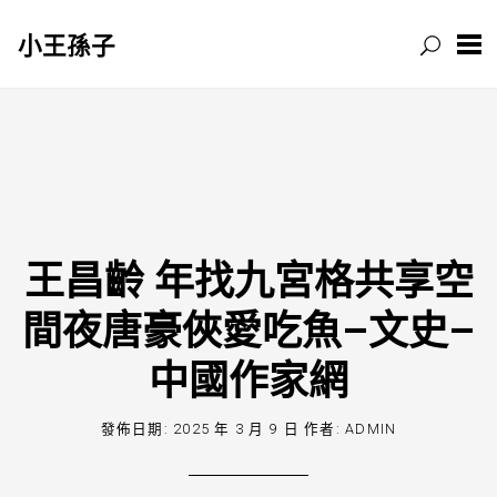
小王孫子
跳
至
主
要
內
容
王昌齡 年找九宮格共享空
間夜唐豪俠愛吃魚–文史–
中國作家網
發佈日期:
2025 年 3 月 9 日
作者:
ADMIN