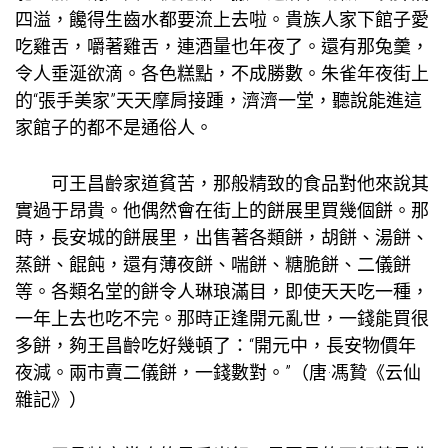
四溢，饞得生齒水都要流上去啦。貴族人家下館子愛
吃雞舌，嚼著雞舌，連酒量也年夜了。還有那兔羹，
令人垂涎欲滴。各色糕點，不成勝數。朱雀年夜街上
的“張手美家”天天摩肩接踵，濟濟一堂，聽說能進這
家館子的都不是通俗人。
可王昌齡家道貧苦，那般精致的食品對他來說其
實過于昂貴。他偶然會在街上的餅展里買幾個餅。那
時，長安城的餅展里，出售著各類餅，胡餅、湯餅、
蒸餅、餛飩，還有薄夜餅、喘餅、糖脆餅、二儀餅
等。各類名堂的餅令人琳琅滿目，即使天天吃一種，
一年上去也吃不完。那時正逢開元亂世，一錢能買很
多餅，夠王昌齡吃好幾頓了：“開元中，長安物價年
夜減。兩市賣二儀餅，一錢數對。”（唐·馮贄《云仙
雜記》）