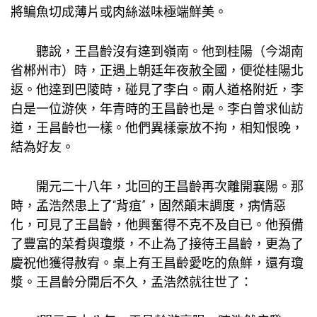
將鳊魚切成薄片或肉絲滋味極端鮮美。
聽說，王昌齡沒有達到嶺南。他到桂陽（今湖南
省郴州市）時，正遇上朝廷年夜赦全國，便從桂陽北
返。他達到巴陵時，碰見了李白。兩人道格附近，李
白是一位游俠，年青時的王昌齡也是。李白曾求仙訪
道，王昌齡也一樣。他們異樣豪放不拘，相知恨晚，
結為好友。
開元二十八年，北回的王昌齡再次離開襄陽。那
時，孟浩然患上了“背疽”，固然顛末調度，病情惡
化，可見了王昌齡，他興奮得不克不及自已。他預備
了豐富的菜肴與瓊漿，不止為了接待王昌齡，更為了
慶祝他獲得赦宥。桌上有王昌齡愛吃的魚鮮，還有瓊
漿。王昌齡分開后不久，孟浩然就往世了：