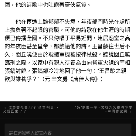
國，他的詩歌中也吐露著豪俠氣質。
他在宦途上雖郁郁不失意，年夜部門時光在處所
上擔負著不起眼的官職，可他的詩歌在他生涯的時期
便已傳播全國。不只傳唱于平易近間，連居廟堂之高
的年夜臣甚至皇帝，都讀過他的詩。王昌齡往世后不
久，閭丘曉便由於耽擱軍機被按律杖殺。聽說閭丘曉
臨刑之際，以家中有親人待養為由向督軍火線的宰相
張鎬討饒，張鎬卻冷冷地回了他一句：“王昌齡之親
欲與誰養乎？”（元·辛文房《唐佳人傳》）
文
“詩”的聞一多–文找九宮格教室史
這款查包養APP“漂亮刑具”，
又殺回來了？
–中國作家網
章
導