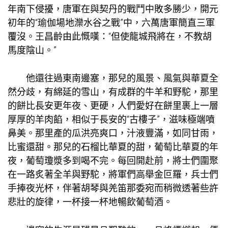
年南下侵擾，唐軍在與契丹的戰鬥中敗多勝少，開元
初年的“
瑜伽場地
灤水谷之戰”中，六萬唐軍簡直三軍
覆沒。王昌齡由此慨嘆：“但使龍城飛將在，不教胡
馬度陰山。”
他還往過東南邊塞，那兒的風景、風氣與華夏全
然分歧，有綿延的雪山，有成群的牛羊和野駝，那里
的餅比長安更年夜、更硬，人們愛好在餅里裹上一層
厚厚的羊肉餡，相似于長安的“古樓子”，滋味極端噴
鼻美。那里產的瓜洪亮爽口，汁液豐滿，如同甘雨，
比蜜還甜。那兒的石榴比華夏的甜，葡萄比華夏的年
夜，葡萄瓊漿多到喝不完。每回開赴前，將士們圍聚
在一路炙著全羊與野駝，將軍們高舉金叵羅，兵士們
手捧夜光杯，伴著胡琴與羌笛那委宛而稍微透著些許
悲壯的旋律，一杯接一杯地暢飲葡萄酒。