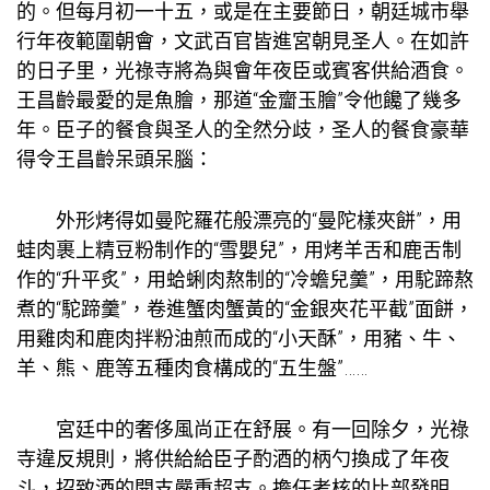
的。但每月初一十五，或是在主要節日，朝廷城市舉
行年夜範圍朝會，文武百官皆進宮朝見圣人。在如許
的日子里，光祿寺將為與會年夜臣或賓客供給酒食。
王昌齡最愛的是魚膾，那道“金齏玉膾”令他饞了幾多
年。臣子的餐食與圣人的全然分歧，圣人的餐食豪華
得令王昌齡呆頭呆腦：
外形烤得如曼陀羅花般漂亮的“曼陀樣夾餅”，用
蛙肉裹上精豆粉制作的“雪嬰兒”，用烤羊舌和鹿舌制
作的“升平炙”，用蛤蜊肉熬制的“冷蟾兒羹”，用駝蹄熬
煮的“駝蹄羹”，卷進蟹肉蟹黃的“金銀夾花平截”面餅，
用雞肉和鹿肉拌粉油煎而成的“小天酥”，用豬、牛、
羊、熊、鹿等五種肉食構成的“五生盤”……
宮廷中的奢侈風尚正在舒展。有一回除夕，光祿
寺違反規則，將供給給臣子酌酒的柄勺換成了年夜
斗，招致酒的開支嚴重超支。擔任考核的比部發明