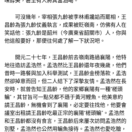
味醇美，甚至有人將其當酒喝。
可沒幾年，宰相張九齡被李林甫讒諂而罷相，王
昌齡為張九齡仗義執言，成果被貶嶺南，仿佛有人在
笑話他：張九齡是韶州（今廣東省韶關市）人，你與
他這般要好，那便往何處了解一下狀況吧。
開元二十七年，王昌齡前去嶺南路過襄陽，他特
地往造訪孟浩然。孟浩然比王昌齡還年夜幾歲，他們
昔時一路餐與加入科舉測試，王昌齡金榜落款，孟浩
然卻掉意而回，但二人結下了深摯友情。孟浩然在長
安時，就曾告知王昌齡，他的家鄉襄陽有一種“槎頭
鳊”，其甘旨可一點兒都不遜于黃河鯉魚。他美意約
請王昌齡，無機會到了襄陽，必定要往找他，他要
會
議室出租
請王昌齡吃最正宗的襄陽“槎頭鳊”。孟浩然
和王昌齡都沒有食言，王昌齡后來屢次訪問孟浩然的
別墅，孟浩然也公然用鳊魚接待。孟浩然也愛吃膾，