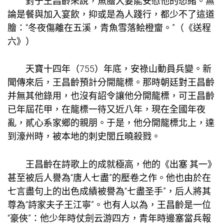
對于王昌齡來說，魚膾大要能安慰他的愁緒。無
論是餐與加入宴飲，抑或是為人踐行，都少不了這道
膾：“冬夜傷離在五溪，青魚雪落鲙橙齏。”（《送程
六》）
天寶十四年（755）年底，安祿山動員兵變。新
聞傳來后，王昌齡預計分開龍標。那時朝廷對王昌齡
并無其他錄用，也沒有詔令讓他分開龍標，可王昌齡
已年屆花甲，在龍標一待又近八年，現在全國年夜
亂，貳心系家鄉的親朋。于是，他分開龍標北上，達
到濠州時，被本地的刺史閭丘曉殺戮。
王昌齡在詩歌上的成就極高，他的《出塞·其一》
甚至被后人譽為“唐人七盡”的壓卷之作。他也由於在
七言盡句上的出色成績被譽為“七盡圣手”，后人將其
尊為“詩家夫子王江寧”。也有人以為，王昌齡是一位
“豪俠”：他少年時仗劍云游四方，青年時邊塞當兵報