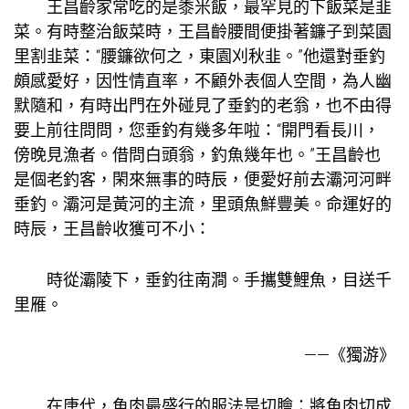
王昌齡家常吃的是黍米飯，最罕見的下飯菜是韭
菜。有時整治飯菜時，王昌齡腰間便掛著鐮子到菜園
里割韭菜：“腰鐮欲何之，東園刈秋韭。”他還對垂釣
頗感愛好，因性情直率，不顧外表
個人空間
，為人幽
默隨和，有時出門在外碰見了垂釣的老翁，也不由得
要上前往問問，您垂釣有幾多年啦：“開門看長川，
傍晚見漁者。借問白頭翁，釣魚幾年也。”王昌齡也
是個老釣客，閑來無事的時辰，便愛好前去灞河河畔
垂釣。灞河是黃河的主流，里頭魚鮮豐美。命運好的
時辰，王昌齡收獲可不小：
時從灞陵下，垂釣往南澗。手攜雙鯉魚，目送千
里雁。
——《獨游》
在唐代，魚肉最盛行的服法是切膾：將魚肉切成