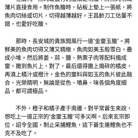
薄片直接食用。制作魚膾時，砧板上墊上一張紙，將
魚肉切絲或切片，切得越薄越好。王昌齡刀工估量不
錯，也愛好吃膾。
那時，長安城的貴族間風行一道“金齏玉膾”。將
鮮美的魚肉切得又薄又精緻，魚肉如美玉般雪白，壘
成小堆。然后將姜、蒜、鹽、熟栗子肉等配料搗成
齏，撒到魚片上，對了，最后還得撒上搗碎的橘皮，
再澆上橘汁或橙汁，金色的齏料與如玉的魚片彼此融
合，光榮精明，無論是從色、噴鼻、味各個角度細
品，都可謂極品。
不外，橙子和橘子產于南邊，對平常蒼生來說，
想吃上一道正宗的“金齏玉膾”可多災啊。后來玄宗即
位，詔令全國，制止采捕鯉魚，這下蒼生連鯉魚也不
克不及吃了。