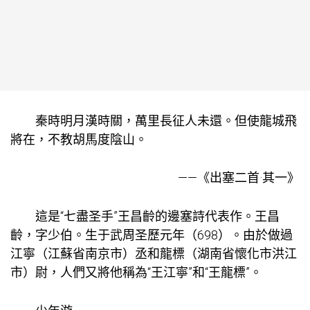
秦時明月漢時關，萬里長征人未還。但使龍城飛
將在，不教胡馬度陰山。
——《出塞二首·其一》
這是“七盡圣手”王昌齡的邊塞詩代表作。王昌
齡，字少伯。生于武周圣歷元年（698）。由於做過
江寧（江蘇省南京市）丞和龍標（湖南省懷化市洪江
市）尉，人們又將他稱為“王江寧”和“王龍標”。