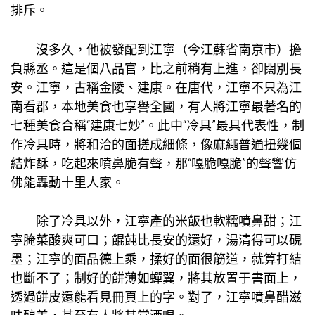
排斥。
沒多久，他被發配到江寧（今江蘇省南京市）擔
負縣丞。這是個八品官，比之前稍有上進，卻闊別長
安。江寧，古稱金陵、建康。在唐代，江寧不只為江
南看郡，本地美食也享譽全國，有人將江寧最著名的
七種美食合稱“建康七妙”。此中“冷具”最具代表性，制
作冷具時，將和洽的面搓成細條，像麻繩普通扭幾個
結炸酥，吃起來噴鼻脆有聲，那“嘎脆嘎脆”的聲響仿
佛能轟動十里人家。
除了冷具以外，江寧產的米飯也軟糯噴鼻甜；江
寧腌菜酸爽可口；餛飩比長安的還好，湯清得可以硯
墨；江寧的面品德上乘，揉好的面很筋道，就算打結
也斷不了；制好的餅薄如蟬翼，將其放置于書面上，
透過餅皮還能看見冊頁上的字。對了，江寧噴鼻醋滋