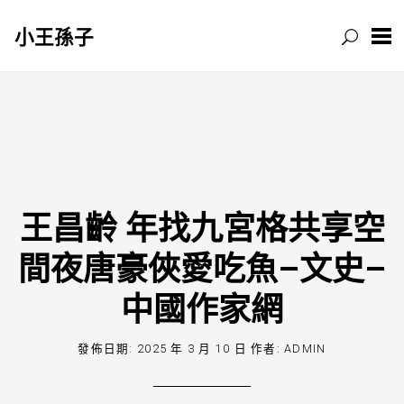
小王孫子
跳
至
主
要
內
容
王昌齡 年找九宮格共享空
間夜唐豪俠愛吃魚–文史–
中國作家網
發佈日期:
2025 年 3 月 10 日
作者:
ADMIN