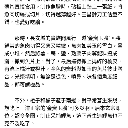
薄片直接食用。制作魚膾時，砧板上墊上一張紙，將
魚肉切絲或切片，切得越薄越好。王昌齡刀工估量不
錯，也愛好吃膾。
那時，長安城的貴族間風行一道“金齏玉膾”。將
鮮美的魚肉切得又薄又精緻，魚肉如美玉般雪白，壘
成小堆。然后將姜、蒜、鹽、熟栗子肉等配料搗成
齏，撒到魚片上，對了，最后還得撒上搗碎的橘皮，
再澆上橘汁或橙汁，金色的齏料與如玉的魚片彼此融
合，光榮精明，無論是從色、噴鼻、味各個角度細
品，都可謂極品。
不外，橙子和橘子產于南邊，對平常蒼生來說，
想吃上一道正宗的“金齏玉膾”可多災啊。后來玄宗即
位，詔令全國，制止采捕鯉魚，這下蒼生連鯉魚也不
克不及吃了。