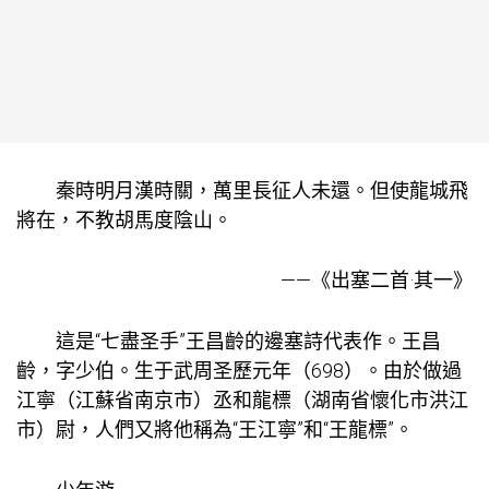
秦時明月漢時關，萬里長征人未還。但使龍城飛
將在，不教胡馬度陰山。
——《出塞二首·其一》
這是“七盡圣手”王昌齡的邊塞詩代表作。王昌
齡，字少伯。生于武周圣歷元年（698）。由於做過
江寧（江蘇省南京市）丞和龍標（湖南省懷化市洪江
市）尉，人們又將他稱為“王江寧”和“王龍標”。