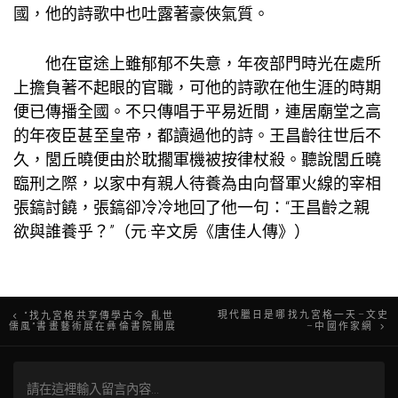
國，他的詩歌中也吐露著豪俠氣質。
他在宦途上雖郁郁不失意，年夜部門時光在處所
上擔負著不起眼的官職，可他的詩歌在他生涯的時期
便已傳播全國。不只傳唱于平易近間，連居廟堂之高
的年夜臣甚至皇帝，都讀過他的詩。王昌齡往世后不
久，閭丘曉便由於耽擱軍機被按律杖殺。聽說閭丘曉
臨刑之際，以家中有親人待養為由向督軍火線的宰相
張鎬討饒，張鎬卻冷冷地回了他一句：“王昌齡之親
欲與誰養乎？”（元·辛文房《唐佳人傳》）
文
現代臘日是哪找九宮格一天–文史
“找九宮格共享傳學古今 亂世
儒風”書畫藝術展在彝倫書院開展
–中國作家網
章
導