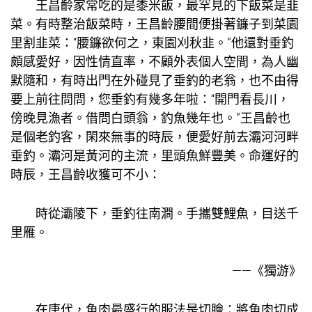
王昌齡家常吃的是黍米飯，最罕見的下飯菜是韭
菜。有時整治飯菜時，王昌齡腰間便掛著鐮子到菜園
里割韭菜：“腰鐮欲何之，東園刈秋韭。”他還對垂釣
頗感愛好，因性情直率，不顧外表
個人空間
，為人幽
默隨和，有時出門在外碰見了垂釣的老翁，也不由得
要上前往問問，您垂釣有幾多年啦：“開門看長川，
傍晚見漁者。借問白頭翁，釣魚幾年也。”王昌齡也
是個老釣客，閑來無事的時辰，便愛好前去灞河河畔
垂釣。灞河是黃河的主流，里頭魚鮮豐美。命運好的
時辰，王昌齡收獲可不小：
時從灞陵下，垂釣往南澗。手攜雙鯉魚，目送千
里雁。
——《獨游》
在唐代，魚肉最盛行的服法是切膾：將魚肉切成