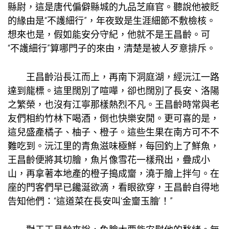
縣尉，這是唐代偏僻縣城的九品芝麻官。聽說他被貶
的緣由是“不護細行”，年夜致是生涯細節不敷檢核。
想來也是，假如能安分守紀，他就不是王昌齡。可
“不護細行”算哪門子的來由，清楚是被人歹意排斥。
王昌齡沿長江而上，再南下洞庭湖，經沅江一路
達到龍標。這里闊別了喧嘩，卻也闊別了長安、洛陽
之繁榮，也沒有江寧那樣熱烈不凡。王昌齡時常與老
友們相約竹林下喝酒，倒也快樂安閒。更可喜的是，
這兒盛產橘子、柚子、橙子。這些生果在南方可不不
難吃到。沅江里的青魚滋味極鮮，每回釣上了鮮魚，
王昌齡便將其切膾，魚片像雪花一樣飛出，疊成小
山，再拿著本地產的橙子搗成齏，澆于膾上拌勻。在
座的門客們早已饞涎欲滴，看眼欲穿，王昌齡自得地
告知他們：“這道菜在長安叫‘金齏玉膾’！”