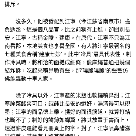
排斥。
沒多久，他被發配到江寧（今江蘇省南京市）擔
負縣丞。這是個八品官，比之前稍有上進，卻闊別長
安。江寧，古稱金陵、建康。在唐代，江寧不只為江
南看郡，本地美食也享譽全國，有人將江寧最著名的
七種美食合稱“建康七妙”。此中“冷具”最具代表性，制
作冷具時，將和洽的面搓成細條，像麻繩普通扭幾個
結炸酥，吃起來噴鼻脆有聲，那“嘎脆嘎脆”的聲響仿
佛能轟動十里人家。
除了冷具以外，江寧產的米飯也軟糯噴鼻甜；江
寧腌菜酸爽可口；餛飩比長安的還好，湯清得可以硯
墨；江寧的面品德上乘，揉好的面很筋道，就算打結
也斷不了；制好的餅薄如蟬翼，將其放置于書面上，
透過餅皮還能看見冊頁上的字。對了，江寧噴鼻醋滋