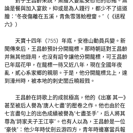
對于王昌齡來說，魚膾大要能安慰他的愁緒。無
論是餐與加入宴飲，抑或是為人踐行，都少不了這道
膾：“冬夜傷離在五溪，青魚雪落鲙橙齏。”（《送程
六》）
天寶十四年（755）年底，安祿山動員兵變。新
聞傳來后，王昌齡預計分開龍標。那時朝廷對王昌齡
并無其他錄用，也沒有詔令讓他分開龍標，可王昌齡
已年屆花甲，在龍標一待又近八年，現在全國年夜
亂，貳心系家鄉的親朋。于是，他分開龍標北上，達
到濠州時，被本地的刺史閭丘曉殺戮。
王昌齡在詩歌上的成就極高，他的《出塞·其一》
甚至被后人譽為“唐人七盡”的壓卷之作。他也由於在
七言盡句上的出色成績被譽為“七盡圣手”，后人將其
尊為“詩家夫子王江寧”。也有人以為，王昌齡是一位
“豪俠”：他少年時仗劍云游四方，青年時邊塞當兵報