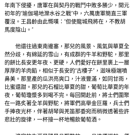
年南下侵擾，唐軍在與契丹的戰鬥中敗多勝少，開元
初年的“
瑜伽場地
灤水谷之戰”中，六萬唐軍簡直三軍
覆沒。王昌齡由此慨嘆：“但使龍城飛將在，不教胡
馬度陰山。”
他還往過東南邊塞，那兒的風景、風氣與華夏全
然分歧，有綿延的雪山，有成群的牛羊和野駝，那里
的餅比長安更年夜、更硬，人們愛好在餅里裹上一層
厚厚的羊肉餡，相似于長安的“古樓子”，滋味極端噴
鼻美。那里產的瓜洪亮爽口，汁液豐滿，如同甘雨，
比蜜還甜。那兒的石榴比華夏的甜，葡萄比華夏的年
夜，葡萄瓊漿多到喝不完。每回開赴前，將士們圍聚
在一路炙著全羊與野駝，將軍們高舉金叵羅，兵士們
手捧夜光杯，伴著胡琴與羌笛那委宛而稍微透著些許
悲壯的旋律，一杯接一杯地暢飲葡萄酒。