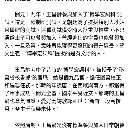
開元十九年，王昌齡餐與加入了“博學宏詞科”測
試。這是一種制科測試，是朝廷為了提拔特別人才姑
且舉辦的測試。這種測試備受時人器重與推重，不只
通俗士子可以餐與加入，曾經進仕的官員也能餐與加
入。一旦及第，意味著能獲得更遼闊的晉升遠景。望
文生義，“博學宏詞科”提拔的是有文才的人。
王昌齡考中了昔時的“博學宏詞科”，被授予了“秘
書省校書郎”的官職。這是個九品官，擔任圖書校正
和編纂任務。那時的年夜唐，在西域與南方，都獲得
了軍事成功，開元全盛，國泰平易近安。那時的王昌
齡也意氣風發，愛好寫詩歌詠亂世：“新聲一段高樓
月，圣主千秋樂未休。”
依照唐制，王昌齡是沒有標準餐與加入日常朝會