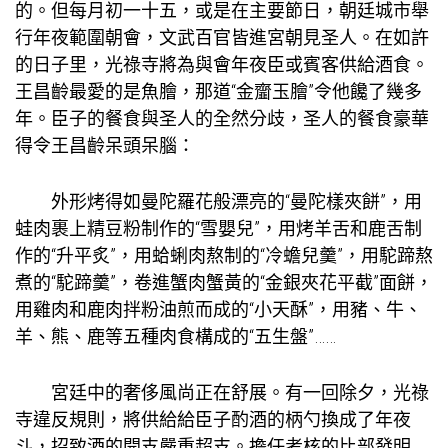
的。但每月初一十五，或是在主要節日，朝廷城市舉
行年夜範圍朝會，文武百官皆進宮朝見圣人。在如許
的日子里，光祿寺將為與會年夜臣或賓客供給酒食。
王昌齡最愛的是魚膾，那道“金齏玉膾”令他饞了幾多
年。臣子的餐食與圣人的全然分歧，圣人的餐食豪華
得令王昌齡呆頭呆腦：
外形烤得如曼陀羅花般漂亮的“曼陀樣夾餅”，用
蛙肉裹上精豆粉制作的“雪嬰兒”，用烤羊舌和鹿舌制
作的“升平炙”，用蛤蜊肉熬制的“冷蟾兒羹”，用駝蹄熬
煮的“駝蹄羹”，卷進蟹肉蟹黃的“金銀夾花平截”面餅，
用雞肉和鹿肉拌粉油煎而成的“小天酥”，用豬、牛、
羊、熊、鹿等五種肉食構成的“五生盤”……
宮廷中的奢侈風尚正在舒展。有一回除夕，光祿
寺違反規則，將供給給臣子酌酒的柄勺換成了年夜
斗，招致酒的開支嚴重超支。擔任考核的比部發明