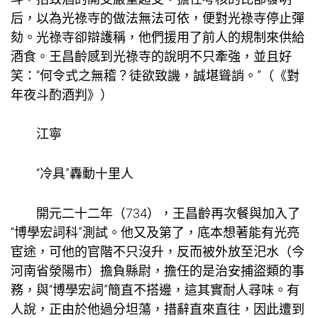
后，以為光祿寺的做法無法可依，便對光祿寺停止彈
劾。光祿寺卻辯護稱，他們援用了前人的規制來供給
酒食。王昌齡感到光祿寺的說明不只牽強，並且好
笑：“何令式之無稽？徒欲致譏，誠堪聳誚。”（《對
年夜斗酌酒判》）
江寧
“冷具”轟動十里人
開元二十二年（734），王昌齡再次餐與加入了
“博學宏詞科”測試。他又及第了，底本想著能有光亮
宦途，可他的官階不只沒升，反而被外放至汜水（今
河南省滎陽市）擔負縣尉，擔任的是治安捕盜類的事
務，與“博學宏詞”簡直不搭邊，這其實耐人尋味。有
人說，正由於他過分坦蕩，措辭直來直往，因此遭到