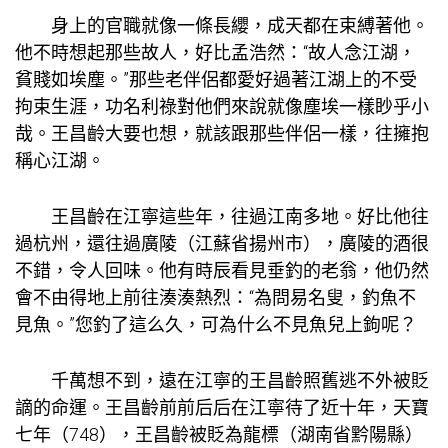
身上的官職就像一條長纓，成天都在束縛著他。
他不時想起那些故人，好比孟浩然：“故人念江湖，
貧賤如埃塵。”那些老伴侶都愛好過著江湖上的不受
拘束生涯，功名利祿對他們來說就像塵埃一樣眇乎小
哉。王昌齡大要也想，就該跟那些伴侶一樣，往擁抱
稱心江湖。
王昌齡在江寧這些年，往過江南多地。好比他往
過杭州，還往過廣陵（江蘇省揚州市），廣陵的酒很
不錯，令人回味。他有時辰看見垂釣的老翁，他仍然
會不由得地上前往湊湊熱烈：“為問易名叟，釣魚不
見魚。”您釣了這么久，可為什么不見魚兒上鉤呢？
千萬想不到，遠在江寧的王昌齡照舊逃不外被貶
謫的命運。王昌齡前前后后在江寧待了近十年，天寶
七年（748），王昌齡被貶為龍標（湖南省黔陽縣）