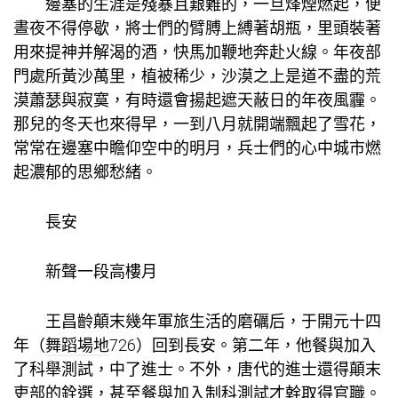
邊塞的生涯是殘暴且艱難的，一旦烽煙燃起，便
晝夜不得停歇，將士們的臂膊上縛著胡瓶，里頭裝著
用來提神并解渴的酒，快馬加鞭地奔赴火線。年夜部
門處所黃沙萬里，植被稀少，沙漠之上是道不盡的荒
漠蕭瑟與寂寞，有時還會揚起遮天蔽日的年夜風霾。
那兒的冬天也來得早，一到八月就開端飄起了雪花，
常常在邊塞中瞻仰空中的明月，兵士們的心中城市燃
起濃郁的思鄉愁緒。
長安
新聲一段高樓月
王昌齡顛末幾年軍旅生活的磨礪后，于開元十四
年（
舞蹈場地
726）回到長安。第二年，他餐與加入
了科舉測試，中了進士。不外，唐代的進士還得顛末
吏部的銓選，甚至餐與加入制科測試才幹取得官職。