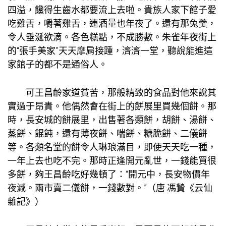
四溢，饞得生齒水都要流上去啦。貴族人家下館子愛
吃雞舌，嚼著雞舌，連酒量也年夜了。還有那兔羹，
令人垂涎欲滴。各色糕點，不成勝數。朱雀年夜街上
的“張手美家”天天摩肩接踵，濟濟一堂，聽說能進這
家館子的都不是通俗人。
可王昌齡家道貧苦，那般精致的食品對他來說其
實過于昂貴。他偶然會在街上的餅展里買幾個餅。那
時，長安城的餅展里，出售著各類餅，胡餅、湯餅、
蒸餅、餛飩，還有薄夜餅、喘餅、糖脆餅、二儀餅
等。各類名堂的餅令人琳琅滿目，即使天天吃一種，
一年上去也吃不完。那時正逢開元亂世，一錢能買很
多餅，夠王昌齡吃好幾頓了：“開元中，長安物價年
夜減。兩市賣二儀餅，一錢數對。”（唐·馮贄《云仙
雜記》）