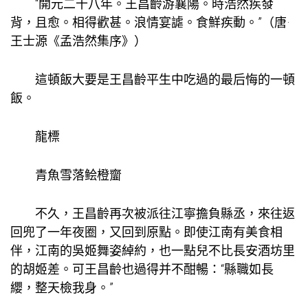
“開元二十八年。王昌齡游襄陽。時浩然疾發
背，且愈。相得歡甚。浪情宴謔。食鮮疾動。”（唐·
王士源《孟浩然集序》）
這頓飯大要是王昌齡平生中吃過的最后悔的一頓
飯。
龍標
青魚雪落鲙橙齏
不久，王昌齡再次被派往江寧擔負縣丞，來往返
回兜了一年夜圈，又回到原點。即使江南有美食相
伴，江南的吳姬舞姿綽約，也一點兒不比長安酒坊里
的胡姬差。可王昌齡也過得并不酣暢：“縣職如長
纓，整天檢我身。”