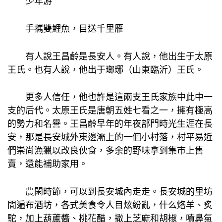
少年游
手攜雙鯉魚，目送千里雁
有人說王昌齡是長安人。有人說，他出生于太原
王氏。也有人說，他出于瑯琊（山東臨沂）王氏。
更多人信任，他也許是這兩支王氏家族中此中一
支的后代。太原王氏是唐朝五姓七看之一，擁有極高
的勢力和名譽。王昌齡早年的年夜部門時光生涯在長
安，那是長安城外東邊灞上的一個小村落，村平易近
們崇尚漁獵以改良伙食，多余的野味拿到集市上售
賣，還能補助家用。
農閑時節，可以到長安城內走走。長安城的里坊
間遍布酒坊，各式美食令人目炫紛亂，什么烙羊、炙
駝，加上葫蘆醬、桃花醋，撒上芝麻和胡椒，噴鼻氣