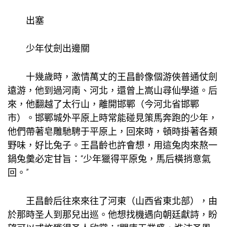
出塞
少年仗劍出邊關
十幾歲時，激情萬丈的王昌齡像個游俠普通仗劍
遠游，他到過河南、河北，還曾上嵩山尋仙學道。后
來，他翻越了太行山，離開邯鄲（今河北省邯鄲
市）。邯鄲城外平原上時常能碰見策馬奔跑的少年，
他們帶著皂雕馳騁于平原上，回來時，頓時掛著各類
野味，好比兔子。王昌齡也許會想，用這兔肉來熬一
鍋兔羹必定甘旨：“少年獵得平原兔，馬后橫捎意氣
回。”
王昌齡后往來來往了河東（山西省東北部），由
於那時圣人到那兒出巡。他想找機遇向朝廷獻詩，盼