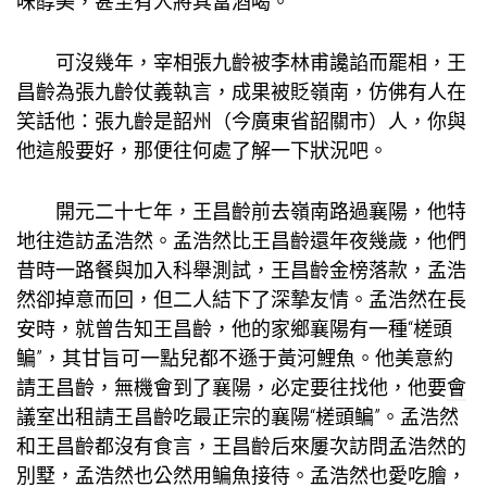
味醇美，甚至有人將其當酒喝。
可沒幾年，宰相張九齡被李林甫讒諂而罷相，王
昌齡為張九齡仗義執言，成果被貶嶺南，仿佛有人在
笑話他：張九齡是韶州（今廣東省韶關市）人，你與
他這般要好，那便往何處了解一下狀況吧。
開元二十七年，王昌齡前去嶺南路過襄陽，他特
地往造訪孟浩然。孟浩然比王昌齡還年夜幾歲，他們
昔時一路餐與加入科舉測試，王昌齡金榜落款，孟浩
然卻掉意而回，但二人結下了深摯友情。孟浩然在長
安時，就曾告知王昌齡，他的家鄉襄陽有一種“槎頭
鳊”，其甘旨可一點兒都不遜于黃河鯉魚。他美意約
請王昌齡，無機會到了襄陽，必定要往找他，他要
會
議室出租
請王昌齡吃最正宗的襄陽“槎頭鳊”。孟浩然
和王昌齡都沒有食言，王昌齡后來屢次訪問孟浩然的
別墅，孟浩然也公然用鳊魚接待。孟浩然也愛吃膾，