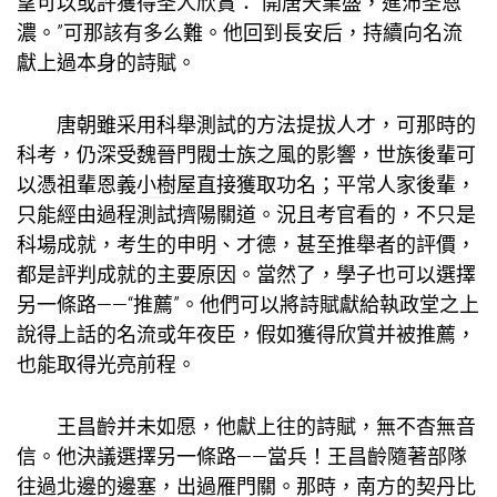
望可以或許獲得圣人欣賞：“開唐天業盛，進沛圣恩
濃。”可那該有多么難。他回到長安后，持續向名流
獻上過本身的詩賦。
唐朝雖采用科舉測試的方法提拔人才，可那時的
科考，仍深受魏晉門閥士族之風的影響，世族後輩可
以憑祖輩恩義
小樹屋
直接獲取功名；平常人家後輩，
只能經由過程測試擠陽關道。況且考官看的，不只是
科場成就，考生的申明、才德，甚至推舉者的評價，
都是評判成就的主要原因。當然了，學子也可以選擇
另一條路——“推薦”。他們可以將詩賦獻給執政堂之上
說得上話的名流或年夜臣，假如獲得欣賞并被推薦，
也能取得光亮前程。
王昌齡并未如愿，他獻上往的詩賦，無不杳無音
信。他決議選擇另一條路——當兵！王昌齡隨著部隊
往過北邊的邊塞，出過雁門關。那時，南方的契丹比