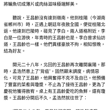
將鳊魚切成薄片或肉絲滋味極端鮮美。
聽說，王昌齡沒有達到嶺南。他到桂陽（今湖南
省郴州市）時，正遇上朝廷年夜赦全國，便從桂陽北
返。他達到巴陵時，碰見了李白。兩人道格附近，李
白是一位游俠，年青時的王昌齡也是。李白曾求仙訪
道，王昌齡也一樣。他們異樣豪放不拘，相知恨晚，
結為好友。
開元二十八年，北回的王昌齡再次離開襄陽。那
時，孟浩然患上了“背疽”，固然顛末調度，病情惡
化，可見了王昌齡，他興奮得不克不及自已。他預備
了豐富的菜肴與瓊漿，不止為了接待王昌齡，更為了
慶祝他獲得赦宥。桌上有王昌齡愛吃的魚鮮，還有瓊
漿。王昌齡分開后不久，孟浩然就往世了：