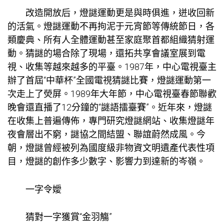
改造開放后，燈謎運動更是與時俱進，迸收回新
的活氣。燈謎運動不再拘泥于元宵節等傳統節日，各
類慶典、所有人全體運動甚至家庭聚首都組織猜射運
動。猜謎的場合除了現場，還拓
共享會議室
展到電
視、收集等越來越多的平臺。1987年，中心電視臺主
辦了首屆“中華杯”全國電視猜謎比賽，燈謎運動第一
次走上了熒屏。1989年大年節，中心電視臺春節聯歡
晚會還直播了12分鐘的“謎語擂臺賽”。近年來，燈謎
在收集上普遍傳佈，專門研究燈謎網站、收集燈謎年
夜會層出不窮，謎協之間結盟、聯誼蔚然成風。今
朝，燈謎曾經被列為國度級非物資文明遺產代表性項
目，燈謎的創作多少數字、影響力到達新的岑嶺。
一字令嬡
猜對一字獲賞“金羽觴”