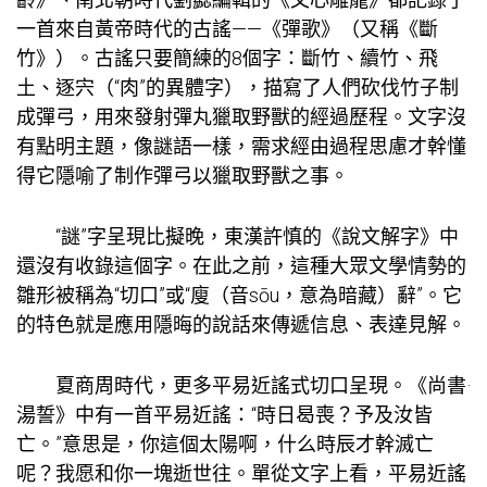
一首來自黃帝時代的古謠——《彈歌》（又稱《斷
竹》）。古謠只要簡練的8個字：斷竹、續竹、飛
土、逐宍（“肉”的異體字），描寫了人們砍伐竹子制
成彈弓，用來發射彈丸獵取野獸的經過歷程。文字沒
有點明主題，像謎語一樣，需求經由過程思慮才幹懂
得它隱喻了制作彈弓以獵取野獸之事。
“謎”字呈現比擬晚，東漢許慎的《說文解字》中
還沒有收錄這個字。在此之前，這種大眾文學情勢的
雛形被稱為“切口”或“廋（音sōu，意為暗藏）辭”。它
的特色就是應用隱晦的說話來傳遞信息、表達見解。
夏商周時代，更多平易近謠式切口呈現。《尚書·
湯誓》中有一首平易近謠：“時日曷喪？予及汝皆
亡。”意思是，你這個太陽啊，什么時辰才幹滅亡
呢？我愿和你一塊逝世往。單從文字上看，平易近謠