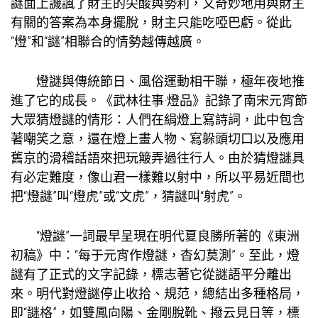
謎面上譏諷了財主的尖酸與勢利，又奇妙地用與財主
有關的答案為本身擺脫，財主只能吃啞巴虧。從此
“燈”和“謎”相聯合的情勢越傳越廣。
燈謎與傳統節日、風俗運動相干聯，極年夜地推
進了它的成長。《武林往事·燈品》記錄了南宋元宵節
大眾猜燈謎的情形：人們在絹燈上寫詩詞，此中包含
著嘲笑之意，還在燈上畫人物、寫躲頭切口以及應用
舊京的滑稽話語來把玩簸弄過往行人。由於猜燈謎具
有必定難度，像山君一樣難以射中，所以平易近間也
把“燈謎”叫“燈虎”或“文虎”，猜謎叫“射虎”。
“燈謎”一詞最早呈現在明代夏良勝所著的《東洲
初稿》中：“每于元宵作燈謎，杳幻莫測”。至此，燈
謎有了正式的文字記錄，標志著它從謎語平分離出
來。明代對燈謎停止收拾、規范，總結出多種格局，
即“謎格”，如雙鳳向陽、金剛脫靴、撥云見日等，標