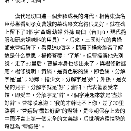
治，復興了楚國。
漢代是切口進一個步驟成長的時代。相傳東漢名
臣蔡邕看到孝女曹娥的墓碑祭文寫得很是好，就在碑
上留下了8個字“黃絹 幼婦 外孫 齏臼（音jī jiù，現代艷
服和研磨調味料的用具）”。后來，三國時代的曹操
顛末曹娥碑下，看見這8個字，問屬下楊修能否了解
這是什么意思。楊修答覆：“了解”。但曹操讓他先別
說。走了30里后，曹操本身也想出來了，與楊修對謎
底。楊修說明，黃絹，是有色彩的絲，即色絲，分解
字是“盡”；幼婦，指少女，分解字是“妙”；外孫，是女
兒的兒子，分解字就是“好”；齏臼，代表著蒙受辛
辣，即受辛，分解字是“辭”。4個字連起來就是“盡妙
好辭”。曹操嘆息道：“我的才幹比不上你，差了30里
路啊。”曹娥碑“盡妙好辭”的燈謎，是今朝保存上去的
中國汗青上第一個完全的文義謎，后世稱這種情勢的
燈謎為 “曹娥體”。