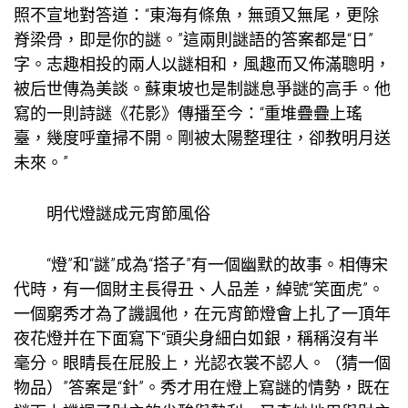
照不宣地對答道：“東海有條魚，無頭又無尾，更除
脊梁骨，即是你的謎。”這兩則謎語的答案都是“日”
字。志趣相投的兩人以謎相和，風趣而又佈滿聰明，
被后世傳為美談。蘇東坡也是制謎息爭謎的高手。他
寫的一則詩謎《花影》傳播至今：“重堆疊疊上瑤
臺，幾度呼童掃不開。剛被太陽整理往，卻教明月送
未來。”
明代燈謎成元宵節風俗
“燈”和“謎”成為“搭子”有一個幽默的故事。相傳宋
代時，有一個財主長得丑、人品差，綽號“笑面虎”。
一個窮秀才為了譏諷他，在元宵節燈會上扎了一頂年
夜花燈并在下面寫下“頭尖身細白如銀，稱稱沒有半
毫分。眼睛長在屁股上，光認衣裳不認人。（猜一個
物品）”答案是“針”。秀才用在燈上寫謎的情勢，既在