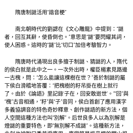
隋唐制謎活用“諧音梗”
南北朝時代的劉勰在《文心雕龍》中提到：“謎
者，回互其辭，使昏倒也。”意思是“謎”要閃耀其詞，
使人困惑。這時的“謎”比“切口”加倍考驗智力。
隋唐時代涌現出良多擅于制謎、猜謎的人，隋代
的侯白就是此中之一。一次外出時，權臣楊素見路邊
一古槐，問：“怎么能讓這棵樹在世？”善於制謎的屬
下侯白滑稽地答覆：“把槐樹的籽吊掛在樹上就行
了。由於《論語》里記錄‘子在，回安敢逝世’。”“回”與
“槐”古音相通，“籽”與“子”音同，侯白首創了應用漢字
多義協調音的特色奇妙釋意、創作謎語的新方法，
個
人空間
這種方法也叫“別解”。后世良多人以為別解是
燈謎的重要特色，即“無別解不成謎”。這種新方法，