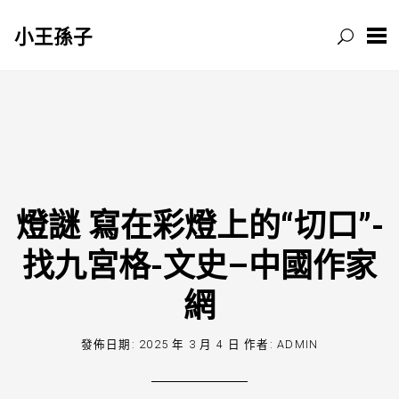
小王孫子
跳
至
主
要
內
容
燈謎 寫在彩燈上的“切口”-
找九宮格-文史–中國作家
網
發佈日期:
2025 年 3 月 4 日
作者:
ADMIN