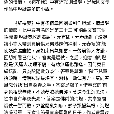
謎的情節。《鏡花緣》中有近70則燈謎，是我國文學
作品中燈謎最多的小說。
《紅樓夢》中有多個章回刻畫制作燈謎、猜燈謎
的情節，此中最有名的是第二十二回“聽曲文寶玉悟
禪機 制燈謎賈政悲讖語”。元宵節，元春編制了燈謎
讓小寺人帶到賈府供兄弟姊妹們猜射。元春寫的“能
使妖魔膽盡摧，身如束帛氣如雷。一聲震得人方恐，
回想相看已化灰”，答案是爆仗。之后，迎春制的燈
謎是“天運人功理不窮，有功無運也難逢。因何竟日
紛紜亂，只為陰陽數分歧”，答案是算盤。“階下兒童
抬頭時，清明妝點最堪宜。游絲一斷渾有力，莫向春
風怨分袂”出自探春之手，答案是鷂子。惜春寫的“前
身色相總無成，不聽菱歌聽佛經。莫道今生沉黑海，
性中自有年夜光亮”，答案是佛前的海燈。
共享空間
爆仗一響而散，算盤騷亂如麻，鷂子飄揚無根，海燈
清凈孤單。元宵佳節是喜慶團聚的日子，作者曹雪芹