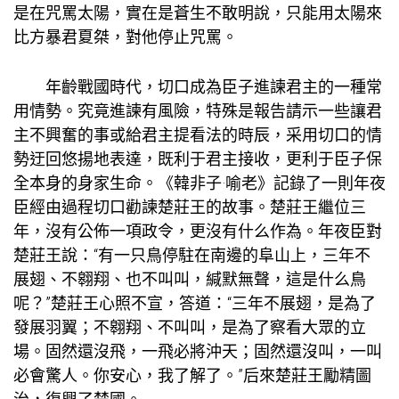
是在咒罵太陽，實在是蒼生不敢明說，只能用太陽來
比方暴君夏桀，對他停止咒罵。
年齡戰國時代，切口成為臣子進諫君主的一種常
用情勢。究竟進諫有風險，特殊是報告請示一些讓君
主不興奮的事或給君主提看法的時辰，采用切口的情
勢迂回悠揚地表達，既利于君主接收，更利于臣子保
全本身的身家生命。《韓非子·喻老》記錄了一則年夜
臣經由過程切口勸諫楚莊王的故事。楚莊王繼位三
年，沒有公佈一項政令，更沒有什么作為。年夜臣對
楚莊王說：“有一只鳥停駐在南邊的阜山上，三年不
展翅、不翱翔、也不叫叫，緘默無聲，這是什么鳥
呢？”楚莊王心照不宣，答道：“三年不展翅，是為了
發展羽翼；不翱翔、不叫叫，是為了察看大眾的立
場。固然還沒飛，一飛必將沖天；固然還沒叫，一叫
必會驚人。你安心，我了解了。”后來楚莊王勵精圖