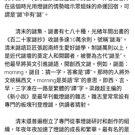
在這個時光用燈謎的情勢暗示眾姐妹的命運回宿，可
謂是“謎”中有“謎”。
清末的謎集、謎書有七八十種，光緒年間出書的
《百二十家謎抄》收謎多達10萬余則，號稱“謎海”。
清末謎語巨匠張起南終生愛好謎學，制謎萬則以上，
是近代謎壇的奠定人和開闢者，被譽為古代“謎圣”。
他最早將英文引進謎語，開創西文謎。例如，謎面：
morning，謎目：猜一字，答案是“譚”。那時的人將外
文統稱西文，morning是英語“早”的意思，即西、言、
早，三字湊在一路是繁體的“譚”字。梁啟超主編的
《新小說》是最早刊載燈謎的雜志，雜志里常常設有
專門的板塊刊登燈謎，供讀者猜射。
清末還普遍樹立了專門從事燈謎研討和創作的組
織，年夜年夜加速了燈謎的成長和繁華。最有名的是