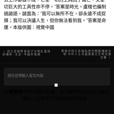
切巨大的工具性命不停。”答案是時光。盧梭也編制
過謎語，謎面為：“我可以無所不在，卻永遠不成捉
摸；我可以決議人生，但你無法看到我。”答案是命
運。本版供圖：視覺中國
文
聚焦中找九宮格私密空間國傳統文
找九宮格聚會朱子文明在臺灣
明 中外人士共倡東東方文明交通
的傳佈–文史–中國作家網
互鑒
章
導
覽
在
瀏覽器
中儲存顯示名稱、電子郵件地址及個人網站
網址，以供下次發佈留言時使用。