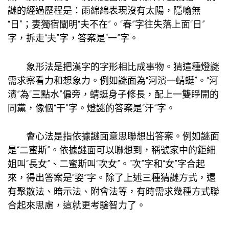
謎的經過歷程是：雨綿綿表現沒有太陽，隱喻無
“日”；妻獨宿闡明“夫不在”。“春”字往失落上面“日”
字，拆走“夫”字，答案是“一”字。
象形法是把漢字的字形相比成事物。猜這種燈謎
需求察看力和想象力。例如謎面為“河濱一蜻蜓”。“河
濱”為“三點水”偏旁，蜻蜓身子修長，配上一雙睜開的
同黨，像個“干”字。燈謎的答案是“汗”字。
會心法是指依據謎面意思聯想出答案。例如謎面
是“二蜜斯”。依據謎面可以聯想到，稱號家中的鉅細
姐叫“長女”、二蜜斯叫“次女”。“次”字和“女”字合起
來，得出答案是“姿”字。除了上述三種猜謎方式，還
有聚散法、暗示法、附會法等，有時需求幾種方式聯
合起來思慮，這就更考驗智力了。