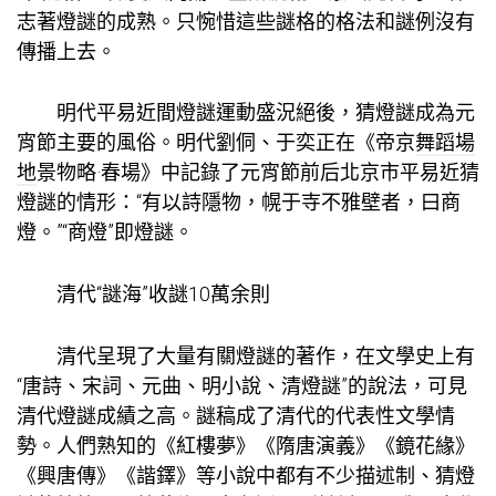
志著燈謎的成熟。只惋惜這些謎格的格法和謎例沒有
傳播上去。
明代平易近間燈謎運動盛況絕後，猜燈謎成為元
宵節主要的風俗。明代劉侗、于奕正在《帝京
舞蹈場
地
景物略·春場》中記錄了元宵節前后北京市平易近猜
燈謎的情形：“有以詩隱物，幌于寺不雅壁者，曰商
燈。”“商燈”即燈謎。
清代“謎海”收謎10萬余則
清代呈現了大量有關燈謎的著作，在文學史上有
“唐詩、宋詞、元曲、明小說、清燈謎”的說法，可見
清代燈謎成績之高。謎稿成了清代的代表性文學情
勢。人們熟知的《紅樓夢》《隋唐演義》《鏡花緣》
《興唐傳》《諧鐸》等小說中都有不少描述制、猜燈