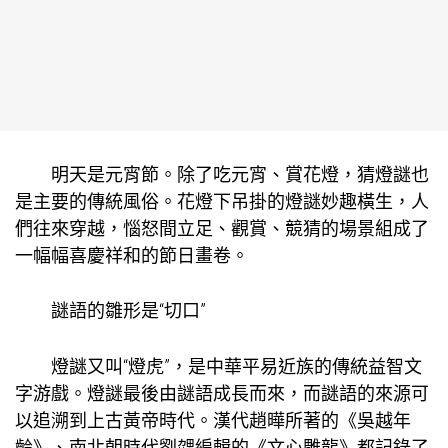
明天是元宵節。除了吃元宵、賞花燈，猜燈謎也
是主要的傳統風俗。花燈下吊掛的燈謎妙趣橫生，人
們往來穿越，惱怒間立足、觀賞、競猜的場景組成了
一幅幅喜慶祥和的節日畫卷。
謎語的雛形是“切口”
燈謎又叫“燈虎”，是中華平易近族的傳統益智文
字游戲。燈謎最後由謎語成長而來，而謎語的來源可
以追溯到上古黃帝時代。漢代趙曄所著的《吳越年
齡》、南北朝時代劉勰編輯的《文心雕龍》都記錄了