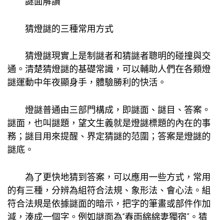
謎面解讀
猜燈謎的三種常用方式
猜燈謎現實上是制謎者和猜謎者聰明的碰撞與交
通。清楚猜燈謎的基礎常識，可以輔助人們在各類燈
謎運動中年夜顯身手，體驗勝利的快活。
燈謎普通由三部門構成，即謎面、謎目、答案。
謎面，也叫謎題，望文生義就是燈謎標題的內在的事
務；謎目用來提醒、界定猜謎的范圍；答案是燈謎的
謎底。
為了更快地猜到答案，可以應用一些方式，常用
的有三種，分辨為組符合法規、象形法、會心法。組
符合法規是依據謎面的暗示，把字的筆畫或部件作加
減，湊成一個字。例如謎面為“春雨綿綿妻獨宿”。猜