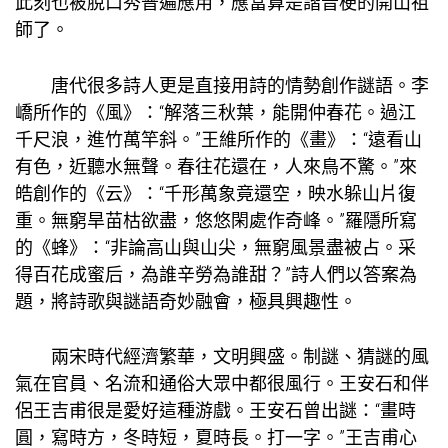
此刻也被脫口秀普遍應用，應當算是諧音梗的開山祖
師了。
唐代很多詩人更是直接用詩的情勢創作謎語。李
嶠所作的《風》：“解落三秋葉，能開仲春花。過江
千尺浪，進竹萬竿斜。”王維所作的《畫》：“遠看山
有色，近聽水無聲。春往花還在，人來鳥不驚。”來
皓創作的《云》：“千形萬象竟還空，映水躲山片復
重。無窮旱苗枯欲盡，悠悠閑處作奇峰。”羅隱所寫
的《蜂》：“非論高山與山尖，無窮風景盡被占。采
得百花成蜜后，為誰辛勞為誰甜？”詩人們以答案為
題，將詩歌與謎語奇妙融會，極具興趣性。
兩宋時代經濟繁華，文明興盛。制謎、猜謎的風
氣在官員、名流和通俗大眾中都很風行。王安石和伴
侶王吉甫很是愛好這種游戲。王安石曾出謎：“畫時
圓，寫時方，冬時短，夏時長。打一字。”王吉甫心