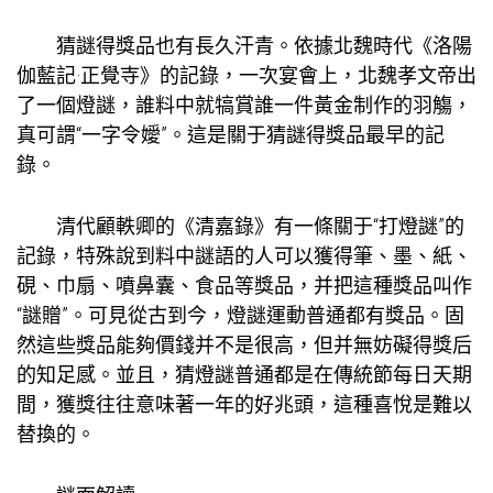
猜謎得獎品也有長久汗青。依據北魏時代《洛陽
伽藍記·正覺寺》的記錄，一次宴會上，北魏孝文帝出
了一個燈謎，誰料中就犒賞誰一件黃金制作的羽觴，
真可謂“一字令嬡”。這是關于猜謎得獎品最早的記
錄。
清代顧軼卿的《清嘉錄》有一條關于“打燈謎”的
記錄，特殊說到料中謎語的人可以獲得筆、墨、紙、
硯、巾扇、噴鼻囊、食品等獎品，并把這種獎品叫作
“謎贈”。可見從古到今，燈謎運動普通都有獎品。固
然這些獎品能夠價錢并不是很高，但并無妨礙得獎后
的知足感。並且，猜燈謎普通都是在傳統節每日天期
間，獲獎往往意味著一年的好兆頭，這種喜悅是難以
替換的。