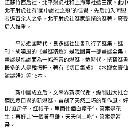
江蘇竹西后社、北平射虎社和上海萍社這三家。此中
北平射虎社有“國中謎社之冠”的佳譽，先后加入同盟
者達百余人之多。北平射虎社謎家編撰的謎著，廣受
后人推重。
平易近國時代，良多謎社出書刊行了謎集、謎
刊。胡嘯風的《畫謎精選》是我國第一部畫謎全集，
畫謎是指謎面為一幅丹青的燈謎。這時代，撰寫謎書
最多的人是韓振軒，著有《切口集成》《水嫏女寰仙
館謎語》等16本。
新中國成立后，文學界新陳代謝，編制出大批合
適民眾口胃的新燈謎，首創了天然工巧的新作風。好
比“麻房子，紅帳子，里面住個白瘦子”，答案是花
生；再好比“一個黃母雞，天天刨土吃”，答案是笤
帚。