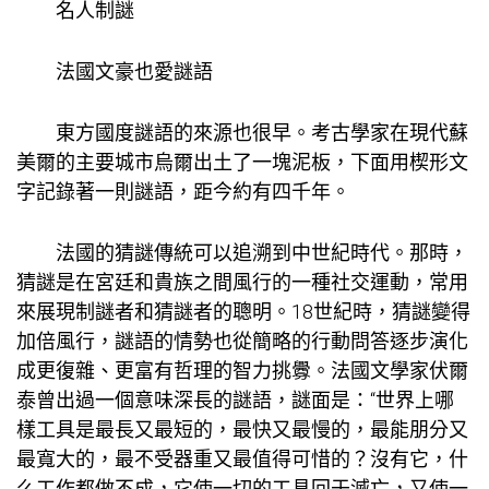
名人制謎
法國文豪也愛謎語
東方國度謎語的來源也很早。考古學家在現代蘇
美爾的主要城市烏爾出土了一塊泥板，下面用楔形文
字記錄著一則謎語，距今約有四千年。
法國的猜謎傳統可以追溯到中世紀時代。那時，
猜謎是在宮廷和貴族之間風行的一種社交運動，常用
來展現制謎者和猜謎者的聰明。18世紀時，猜謎變得
加倍風行，謎語的情勢也從簡略的行動問答逐步演化
成更復雜、更富有哲理的智力挑釁。法國文學家伏爾
泰曾出過一個意味深長的謎語，謎面是：“世界上哪
樣工具是最長又最短的，最快又最慢的，最能朋分又
最寬大的，最不受器重又最值得可惜的？沒有它，什
么工作都做不成，它使一切的工具回于滅亡，又使一