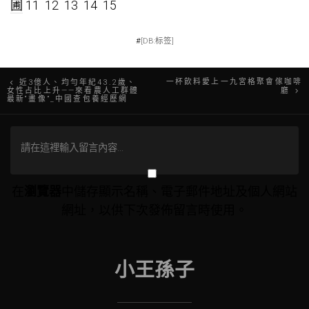
圃
11 12 13 14 15
#
[DB:标签]
文
一杯飲料愛上一九宮格聚會傢咖啡
近3億人、均勻年紀43.2歲、
女性占比上升——來看農人工群體
廳
最新“畫像”_中國查包養經歷網
章
導
覽
在
瀏覽器
中儲存顯示名稱、電子郵件地址及個人網站
網址，以供下次發佈留言時使用。
小王孫子