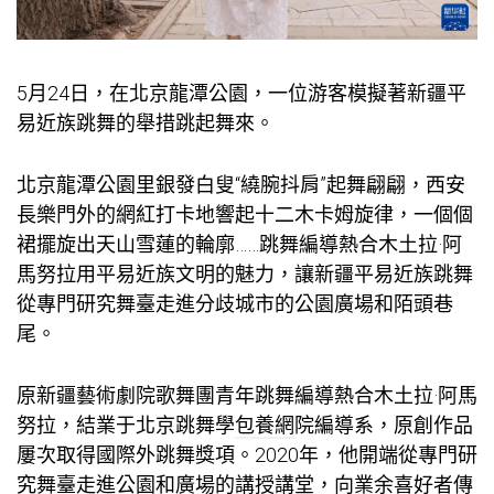
5月24日，在北京龍潭公園，一位游客模擬著新疆平
易近族跳舞的舉措跳起舞來。
北京龍潭公園里銀發白叟“繞腕抖肩”起舞翩翩，西安
長樂門外的網紅打卡地響起十二木卡姆旋律，一個個
裙擺旋出天山雪蓮的輪廓……跳舞編導熱合木土拉·阿
馬努拉用平易近族文明的魅力，讓新疆平易近族跳舞
從專門研究舞臺走進分歧城市的公園廣場和陌頭巷
尾。
原新疆藝術劇院歌舞團青年跳舞編導熱合木土拉·阿馬
努拉，結業于北京跳舞學
包養網
院編導系，原創作品
屢次取得國際外跳舞獎項。2020年，他開端從專門研
究舞臺走進公園和廣場的講授講堂，向業余喜好者傳