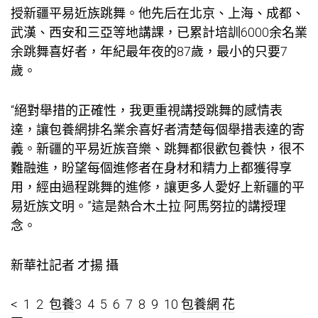
授新疆平易近族跳舞。他先后在北京、上海、成都、
武漢、西安和三亞等地講課，已累計培訓6000余名業
余跳舞喜好者，年紀最年夜的87歲，最小的只要7
歲。
“絕對舉措的正確性，我更重視講授跳舞的感情表
達，讓
包養網排名
業余喜好者清楚每個舉措表達的寄
義。新疆的平易近族音樂、跳舞都很歡
包養
快，很不
難融進，盼望每個進修者在身材和精力上都獲得享
用，經由過程跳舞的進修，讓更多人愛好上新疆的平
易近族文明。”這是熱合木土拉·阿馬努拉的講授理
念。
新華社記者 才揚 攝
< 1 2
包養
3 4 5 6 7 8 9 10
包養網 花