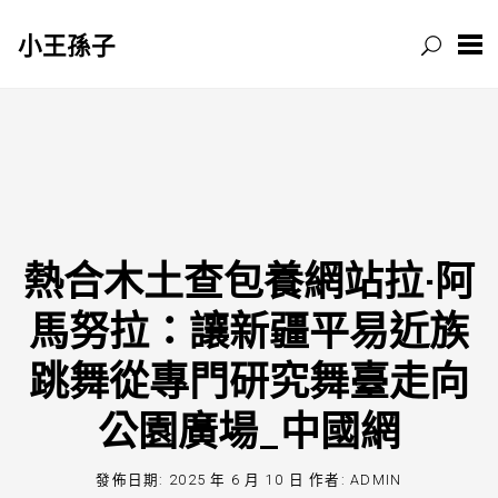
小王孫子
跳
至
主
要
內
容
熱合木土查包養網站拉·阿
馬努拉：讓新疆平易近族
跳舞從專門研究舞臺走向
公園廣場_中國網
發佈日期:
2025 年 6 月 10 日
作者:
ADMIN