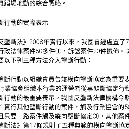
舞蹈場地
動的綜合戰略。
斷行動的實際表示
壟斷法》2008年實行以來，我國曾經處置了
行政法律案件50多件①，訴訟案件20件擺佈。
要以下列三種方法介入壟斷行動：
壟斷行動以組織會員告竣橫向壟斷協定為重要
止行業協會組織本行業的運營者從事壟斷協定行
斷行動的最重要表示。我國反壟斷法律機構今
許實行其他壟斷行動的案件，觸及行業協會的5
且只要一路案件觸及縱向壟斷協定③，其他案
壟斷法》第17條規則了五種典範的橫向壟斷協