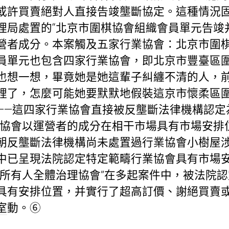
或許買賣絕對人直接告竣壟斷協定。這種情況固然
理局處置的“北京市圍棋協會組織會員單元告竣
營者成分。本案觸及五家行業協會：北京市圍
員單元也包含四家行業協會，即北京市豐臺區
也想一想，畢竟她是她這輩子糾纏不清的人，
裡了，怎麼可能她要默默地假裝這京市懷柔區
——這四家行業協會直接被反壟斷法律機構認定
業協會以運營者的成分在相干市場具有市場安排
朝反壟斷法律機構尚未處置過行業協會
小樹屋
中已呈現法院認定特定範疇行業協會具有市場
權所有人全體治理協會”在多起案件中，被法院認
具有安排位置，并實行了超高訂價、謝絕買賣
室
動。⑥