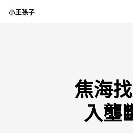
小王孫子
跳
至
主
要
內
容
焦海找
入壟