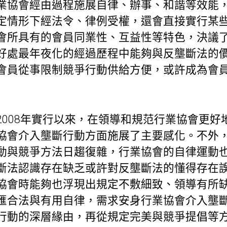
業協會經由過程施展自律、辦事、和諧等效能
定情形下經法令、律例受權，還會直接實行某
會所具有的會員同業性、互益性等特色，決議
好處最年夜化的經過歷程中能夠與反壟斷法的
會員從事限制競爭行動供給方便，或許成為會
2008年實行以來，在領導和規范行業協會更好
協會介入壟斷行動方面施展了主要感化。不外
動與競爭方法日趨復雜，行業協會的自律運動
斷法認識存在缺乏或許對反壟斷法的懂得存在
協會時能夠也浮現出規定不敷細致、領導有所
匯合法與有用自律，需求安身行業協會介入壟
行動的深層緣由，再從規定完美與競爭提倡等