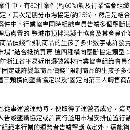
案件中，有32件案件(約60%)觸及行業協會組
定，其次是朋分市場協定(約25%)，然后是結
案件中，行業協會同時組織會員告竣多個壟斷協定
理局處置的“豐城市預拌混凝土協會及其會員企
商品價錢”“限制商品的生孩子多少數字或許發賣
場”“結合抵抗買賣”這四種橫向壟斷協定類型；④
的“浙江省平易近用爆破器材行業協會組織會員
“固定或許變革商品價錢”“限制商品的生孩子
”這三類橫向壟斷協定以及“固定向第三人轉售商
也從事運營運動時，便取得了運營者成分，這
人告竣壟斷協定或許實行濫用市場安排位置行
者”組織本行業的運營者告竣壟斷協定外，還能