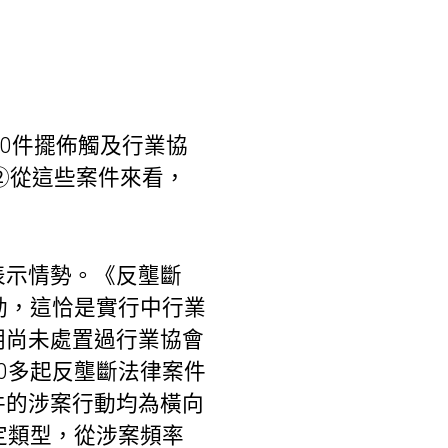
70件擺佈觸及行業協
②從這些案件來看，
表示情勢。《反壟斷
動，這恰是實行中行業
朝尚未處置過行業協會
0多起反壟斷法律案件
件的涉案行動均為橫向
定類型，從涉案頻率