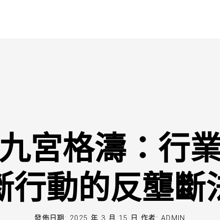
九宮格濤：行
斷行動的反壟斷
發佈日期:
2025 年 3 月 15 日
作者:
ADMIN