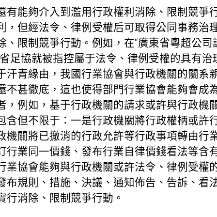
還有能夠介入到濫用行政權利消除、限制競爭
利，但經法令、律例受權后可取得公同事務治
除、限制競爭行動。例如，在“廣東省粵超公司
東省足協就被指控屬于法令、律例受權的具有治
于汗青緣由，我國行業協會與行政機關的關系
還不甚徹底，這也使得部門行業協會能夠會成
者，例如，基于行政機關的請求或許與行政機
包含但不限于：一是行政機關將行政權柄或許
政機關將已撤消的行政允許等行政事項轉由行
訂行業同一價錢、發布行業自律價錢看法等含
行業協會能夠與行政機關或許法令、律例受權
發布規則、措施、決議、通知佈告、告訴、看
實行消除、限制競爭行動。