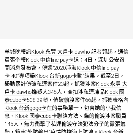
羊城晚報訊
Klook 永豐 大戶卡 dawho
記者郭起，通信
員張奎報
Klook 中信line pay卡
道：4日，深圳公安召
開消息發布會，傳遞“2020凈海
Klook 中信line pay
卡
-40”專項舉
Klook 台新gogo卡
動”結果。截至2日，
舉動累計偵破私運案件23起，抓獲涉案
Klook 永豐 大
戶卡 dawho
嫌疑人346人，查扣涉私運凍品
Klook 國
泰cube卡
508.39噸，偵破偷渡案件66起，抓獲表格內
Klook 台新gogo卡
在的事務單一，包含她的小我信
息、
Klook 國泰cube卡
聯絡方法、貓的偷渡涉案職員
145人，無力衝擊了私運偷渡守法犯法分子的囂張氣
勢，筑牢“外防輸出”疫情防控海上防地。
Klook 台新