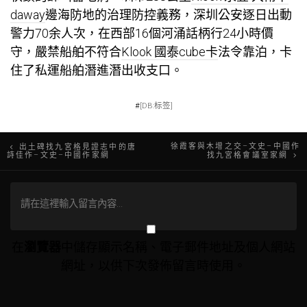
daway
邊海防地的治理防控義務，深圳公安逐日出動
警力70余人次，在西部16個河涌話柄行24小時價
守，嚴禁船舶不符合
Klook 國泰cube卡
法令靠泊，卡
住了私運船舶潛進潛出收支口。
#
[DB:标签]
文
徐霞客與木增之交–文史–中國作
出土碑找九宮格見證志中的唐
詩佳作–文史–中國作家網
找九宮格會議室家網
章
導
覽
在
瀏覽器
中儲存顯示名稱、電子郵件地址及個人網站
網址，以供下次發佈留言時使用。