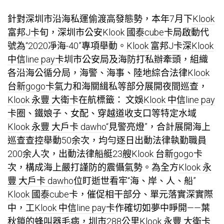
針對深圳市沿海私運偷渡高發態勢，本年7月下
Klook
富邦J卡
旬，深圳市公安
Klook 國泰cube卡
局啟動代
號為“2020凈海-40”專項舉動。
Klook 富邦J卡
深
Klook
中信line pay卡
圳市公安局及海防打私辦牽頭，組織
各沿海公循分局，海警、海事、陸地綜合法律
Klook
台新gogo卡
氣力和海關緝私等部分展開夜間巡查，
Klook 永豐 大衛卡
在航標籤： 文娛
Klook 中信line pay
卡
圈、鐵娘子、女配、穿越道收支口等特定水域
Klook 永豐 大戶卡 dawho
“見警亮燈”，合計展開海上
巡查查控舉動50余次，均勻逐日出動法律執勤職員
200余人次，出動法律船艇23艘
Klook 台新gogo卡
次，構成海上嚴打謹防的震懾氣勢。為全方
Klook 永
豐 大戶卡 dawho
位盯逝世看牢“海、岸、人、船”
Klook 國泰cube卡
，催促相干部分、單元落實深實際
中，工
Klook 中信line pay卡
作確切如夢中睜開——葉
秋鎖的蜂叫器毛病，圳市288公里
Klook 永豐 大衛卡