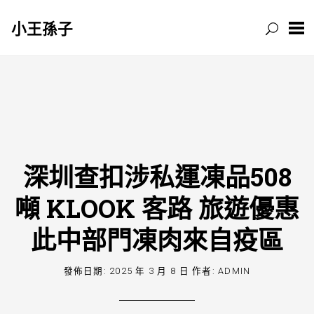
小王孫子
跳
至
主
要
內
容
深圳查扣涉私運凍品508
噸 KLOOK 客路 旅遊優惠
此中部門凍肉來自疫區
發佈日期:
2025 年 3 月 8 日
作者:
ADMIN