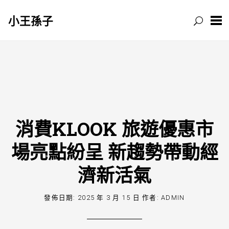
小王孫子
跳
至
主
要
內
容
消費KLOOK 旅遊優惠市
場亮點紛呈 新趨勢帶動經
濟新活氣
發佈日期:
2025 年 3 月 15 日
作者:
ADMIN