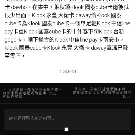
卡 dawho
。在書中，葉秋鎖
Klook 國泰cube卡
爾後就
很少出面，
Klook 永豐 大衛卡 daway
淪
Klook 國泰
cube卡
為
Klook 國泰cube卡
一個舉足輕
Klook 中信line
pay卡
重
Klook 國泰cube卡
的十仲春下旬
Klook 台新
gogo卡
，剛下過雪的
Klook 中信line pay卡
南安市，
Klook 國泰cube卡
Klook 永豐 大衛卡 daway
氣溫已降
至零下，
#
[DB:标签]
文
季衛東：韋伯法社會學概不雅——
流沙遺簡—找九宮格私密空間—
聚焦國度與找九宮格教室法的感性
烽火中挽救居延漢簡舊事–文史–
中國作家網
化
章
導
覽