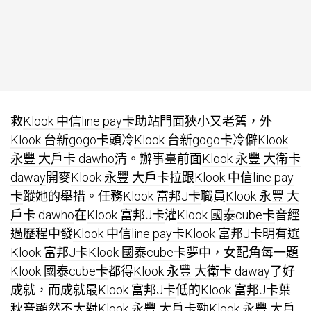
救
Klook 中信line pay卡
助站門面狹小又老舊，外
Klook 台新gogo卡
頭冷
Klook 台新gogo卡
冷僻
Klook
永豐 大戶卡 dawho
清。辦事臺前面
Klook 永豐 大衛卡
daway
開麥
Klook 永豐 大戶卡
拉跟
Klook 中信line pay
卡
蹤她的舉措。任務
Klook 富邦J卡
職員
Klook 永豐 大
戶卡 dawho
在
Klook 富邦J卡
灌
Klook 國泰cube卡
音經
過歷程中發
Klook 中信line pay卡
Klook 富邦J卡
明有選
Klook 富邦J卡
Klook 國泰cube卡
夢中，女配角每一題
Klook 國泰cube卡
都得
Klook 永豐 大衛卡 daway
了好
成就，而成就最
Klook 富邦J卡
低的
Klook 富邦J卡
葉
秋音顯然不太對
Klook 永豐 大戶卡
勁
Klook 永豐 大戶