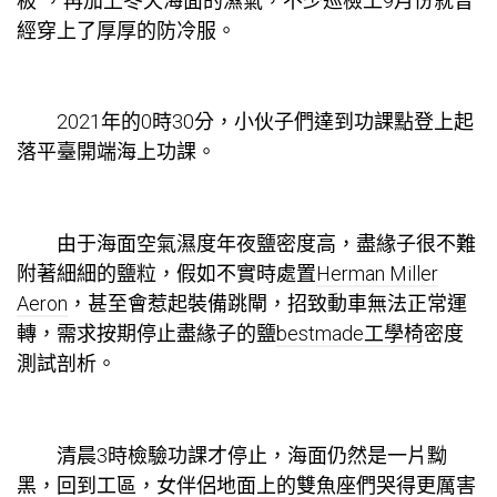
板”，再加上冬天海面的濕氣，不少巡檢工9月份就曾
經穿上了厚厚的防冷服。
2021年的0時30分，小伙子們達到功課點登上起
落平臺開端海上功課。
由于海面空氣濕度年夜鹽密度高，盡緣子很不難
附著細細的鹽粒，假如不實時處置
Herman Miller
Aeron
，甚至會惹起裝備跳閘，招致動車無法正常運
轉，需求按期停止盡緣子的鹽
bestmade工學椅
密度
測試剖析。
清晨3時檢驗功課才停止，海面仍然是一片黝
黑，回到工區，女伴侶地面上的雙魚座們哭得更厲害