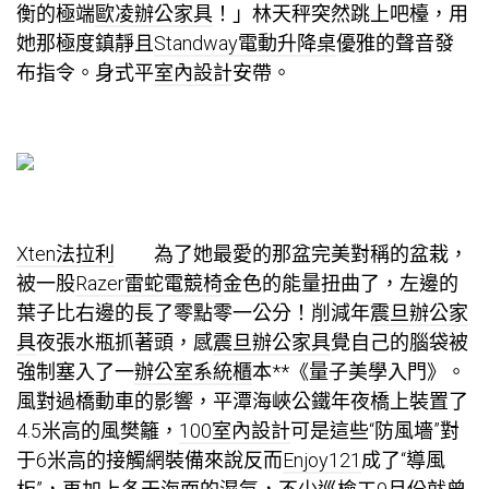
衡的極端
歐凌辦公家具
！」林天秤突然跳上吧檯，用
她那極度鎮靜且
Standway電動升降桌
優雅的聲音發
布指令。身式平
室內設計
安帶。
Xten法拉利
為了她最愛的那盆完美對稱的盆栽，
被一股
Razer雷蛇電競椅
金色的能量扭曲了，左邊的
葉子比右邊的長了零點零一公分！削減年
震旦辦公家
具
夜張水瓶抓著頭，感
震旦辦公家具
覺自己的腦袋被
強制塞入了一
辦公室系統櫃
本**《量子美學入門》。
風對過橋動車的影響，平潭海峽公鐵年夜橋上裝置了
4.5米高的風樊籬，
100室內設計
可是這些“防風墻”對
于6米高的接觸網裝備來說反而
Enjoy121
成了“導風