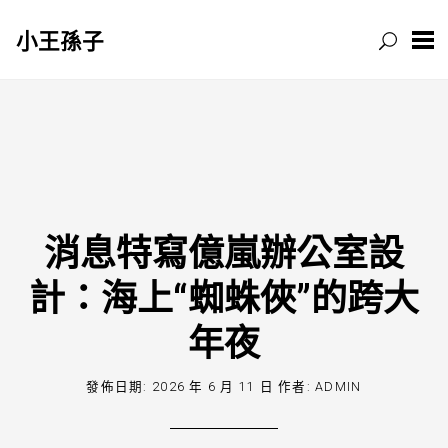
小王孫子
跳
至
主
要
內
容
消息特寫億嵐辦公室設
計：海上“蜘蛛俠”的跨大
年夜
發佈日期:
2026 年 6 月 11 日
作者:
ADMIN