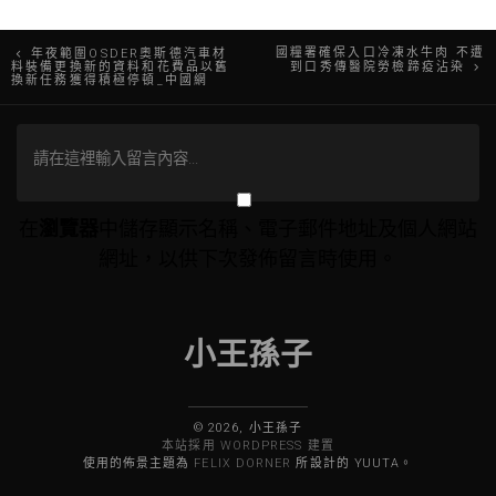
文
國糧署確保入口冷凍水牛肉 不遭
年夜範圍OSDER奧斯德汽車材
料裝備更換新的資料和花費品以舊
到口秀傳醫院勞檢蹄疫沾染
換新任務獲得積極停頓_中國網
章
導
覽
在
瀏覽器
中儲存顯示名稱、電子郵件地址及個人網站
網址，以供下次發佈留言時使用。
小王孫子
© 2026, 小王孫子
本站採用 WORDPRESS 建置
使用的佈景主題為
FELIX DORNER
所設計的 YUUTA。