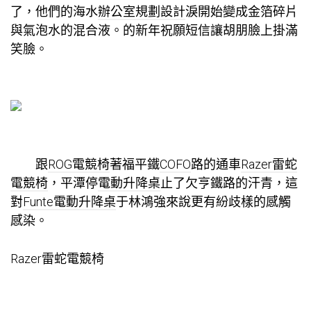
了，他們的海水
辦公室規劃設計
淚開始變成金箔碎片
與氣泡水的混合液。的新年祝願短信讓胡朋臉上掛滿
笑臉。
跟
ROG電競椅
著福平鐵
COFO
路的通車
Razer雷蛇
電競椅
，平潭停
電動升降桌
止了欠亨鐵路的汗青，這
對
Funte電動升降桌
于林鴻強來說更有紛歧樣的感觸
感染。
Razer雷蛇電競椅